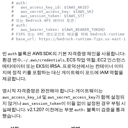
    # auth:
    #   aws_access_key_id: ${AWS_AKID}
    #   aws_secret_access_key: ${AWS_SK}
    #   aws_session_token: ${AWS_ST}
    # 또는 Bedrock API 베어러 토큰:
    # auth:
    #   aws_bearer_token: ${AWS_BEARER_TOKEN}
    # FIPS 또는 VPC 엔드포인트 배포를 위해 bedrock-runti
    # base_url: https://bedrock-runtime-fips.us-east-1.
빈
블록은 AWS SDK의 기본 자격증명 체인을 사용합니다:
auth
환경 변수,
, ECS 작업 역할, EC2 인스턴스
~/.aws/credentials
메타데이터 또는 EKS의 IRSA. 프로덕션에서는 컨테이너 이미
지에 정적 키를 포함하는 대신 게이트웨이 포드에 IAM 역할을
제공합니다.
명시적 자격증명은 완전해야 합니다: 게이트웨이는
및
가 함께 설정되
aws_access_key_id
aws_secret_access_key
지 않거나
이 이들 없이 설정된 경우 부팅 시
aws_session_token
실패합니다. v2.1.207 이전에는 부분
블록이 검증을 통과
auth:
했습니다.