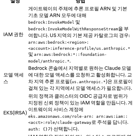
설정
방법
게이트웨이의 주체에 추론 프로필 ARN 및 기본
기초 모델 ARN 모두에 대해
및
bedrock:InvokeModel
을 부
bedrock:InvokeModelWithResponseStream
IAM 권한
여합니다. US 지역의 기본 제공 카탈로그의 경우:
arn:aws:bedrock:<region>:
<account>:inference-profile/us.anthropic.*
및
arn:aws:bedrock:*::foundation-
.
model/anthropic.*
Bedrock 콘솔에서 지역별로 원하는 Claude 모델
모델 액세
에 대한 모델 액세스를 요청하고 활성화합니다. 교
스
차 지역 추론 프로필(
)은 프로필이
us.anthropic.*
걸쳐 있는 각 지역에서 모델 액세스가 필요합니다.
위의 정책과 클러스터의 OIDC 공급자로 범위가
지정된 신뢰 정책이 있는 IAM 역할을 만듭니다. 게
이트웨이의 서비스 계정에
EKS(IRSA)
eks.amazonaws.com/role-arn: arn:aws:iam::
로 주석을 답니다.
<acct>:role/claude-gateway
가 선택합니다.
auth: {}