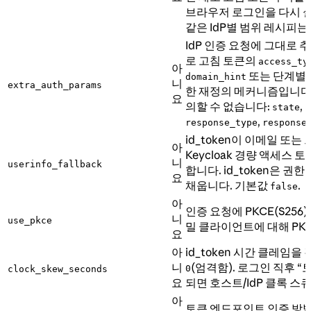
브라우저 로그인을 다시 실행
같은 IdP별 범위 레시피는
IdP 인증 요청에 그대로 추
로 고침 토큰의
access_ty
아
또는 단계별
domain_hint
니
extra_auth_params
한 재정의 메커니즘입니다
요
의할 수 없습니다:
,
state
n
,
response_type
response
id_token이 이메일 또는
아
Keycloak 경량 액세스 토큰
니
userinfo_fallback
합니다. id_token은 권
요
채웁니다. 기본값
.
false
아
인증 요청에 PKCE(S25
니
use_pkce
밀 클라이언트에 대해 PK
요
아
id_token 시간 클레임
니
(엄격함). 로그인 직후 “
0
clock_skew_seconds
요
되면 호스트/IdP 클록 스
아
토큰 엔드포인트 인증 방