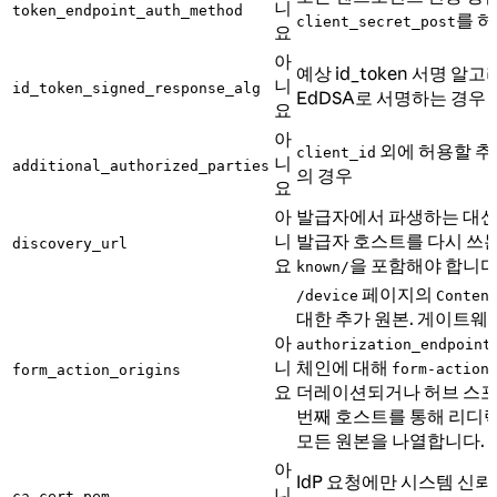
니
token_endpoint_auth_method
를 
client_secret_post
요
아
예상 id_token 서명 알
니
id_token_signed_response_alg
EdDSA로 서명하는 경우
요
아
외에 허용할 
client_id
니
additional_authorized_parties
의 경우
요
아
발급자에서 파생하는 대신 
니
발급자 호스트를 다시 쓰는
discovery_url
요
을 포함해야 합니다
known/
페이지의
/device
Conten
대한 추가 원본. 게이트웨
아
authorization_endpoint
니
체인에 대해
form-action
form_action_origins
요
더레이션되거나 허브 스포크 
번째 호스트를 통해 리디렉
모든 원본을 나열합니다.
아
IdP 요청에만 시스템 신뢰 
니
ca_cert_pem