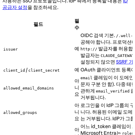
사용하는 SSO 프로토콜입니다. IdP 측에서 등록할 내용은
ID
공급자 설정
을 참조하세요.
필
필드
수
OIDC 검색 기본.
/.well-
공해야 합니다. 프로덕션에
예
발급자를 허용합
http://
issuer
발급자는
CLAUDE_GATEWAY
설정되지 않으면
SSRF 
예
OAuth 클라이언트 등록
/
client_id
client_secret
클레임이 이 도메인 
email
아
문자 구분 안 함). 다중 테
니
allowed_email_domains
관하게
클
email_verified
요
거부됩니다.
아
로그인을 이 IdP 그룹의
니
니다. 허용된 이메일 도메
allowed_groups
요
는 거부됩니다. IdP가 그
어느 id_token 클레임
아
Microsoft Entra는
roles