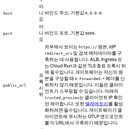
아
니
바인드 주소. 기본값
.
0.0.0.0
host
요
아
니
바인드 포트. 기본값
.
8080
port
요
외부에서 보이는
원본, IdP
https://
및 검색 메타데이터를 구
redirect_uri
축하는 데 사용됩니다. ALB, Ingress 또
는 Cloud Run과 같은 TLS 종료 프록시 뒤
에 필수입니다. 게이트웨이는 자신의 원
프
본을 구성할 때
헤더를 신
X-Forwarded-*
록
뢰하지 않기 때문입니다. 이들은 클라이
public_url
시
언트가 스푸핑할 수 있습니다. 아래의
뒤
는 클라이언트 IP 확인
trusted_proxies
만 제어합니다. 또한
텔레메트리
를 활성
화하려면 필수입니다. 게이트웨이가 클
라이언트에 푸시하는 OTLP 엔드포인트
를 이 URL에서 구축하기 때문입니다.