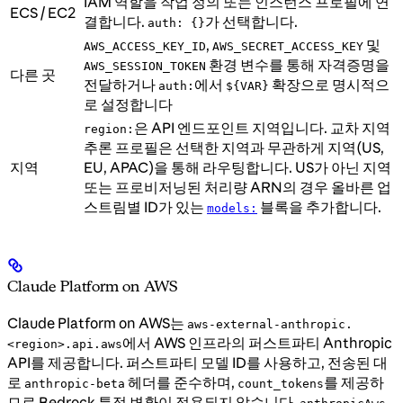
IAM 역할을 작업 정의 또는 인스턴스 프로필에 연
ECS / EC2
결합니다.
가 선택합니다.
auth: {}
,
및
AWS_ACCESS_KEY_ID
AWS_SECRET_ACCESS_KEY
환경 변수를 통해 자격증명을
AWS_SESSION_TOKEN
다른 곳
전달하거나
에서
확장으로 명시적으
auth:
${VAR}
로 설정합니다
은 API 엔드포인트 지역입니다. 교차 지역
region:
추론 프로필은 선택한 지역과 무관하게 지역(US,
지역
EU, APAC)을 통해 라우팅합니다. US가 아닌 지역
또는 프로비저닝된 처리량 ARN의 경우 올바른 업
스트림별 ID가 있는
블록을 추가합니다.
models:
Claude Platform on AWS
Claude Platform on AWS는
aws-external-anthropic.
에서 AWS 인프라의 퍼스트파티 Anthropic
<region>.api.aws
API를 제공합니다. 퍼스트파티 모델 ID를 사용하고, 전송된 대
로
헤더를 준수하며,
를 제공하
anthropic-beta
count_tokens
므로 Bedrock 특정 변환이 적용되지 않습니다.