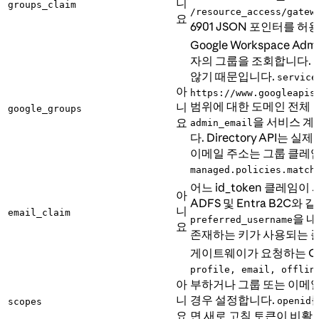
니
groups_claim
/resource_access/gatew
요
6901 JSON 포인터를 허
Google Workspace Ad
자의 그룹을 조회합니다. Go
않기 때문입니다.
service
아
https://www.googleapis
범위에 대한 도메인 전체 
니
google_groups
을 서비스 계
요
admin_email
다. Directory API
이메일 주소는 그룹 클레
managed.policies.match
어느 id_token 클레임
아
ADFS 및 Entra B2C와 
니
email_claim
을 내
preferred_username
요
존재하는 키가 사용되는 폴
게이트웨이가 요청하는 OI
profile, email, offlin
아
부하거나 그룹 또는 이메일
니
경우 설정합니다.
openid
scopes
요
면 새로 고침 토큰이 비