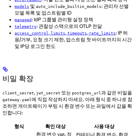
및
: 관리자 선별
models
auto_include_builtin_models
모델 목록 및 업스트림별 ID
: IdP 그룹별 관리형 설정 정책
managed
: 관찰성 스택으로의 OTLP 전달
telemetry
,
,
,
: IP 허
access_control
limits
timeouts
rate_limits
용/거부, 요청 크기 제한, 업스트림 첫 바이트까지의 시간
및 IP당 로그인 한도
비밀 확장
,
또는
과 같은 비밀을
client_secret
jwt_secret
postgres_url
에 직접 작성하지 마세요. 아래 형식 중 하나로 참
gateway.yaml
조하면 게이트웨이가 부팅 시 환경 변수 또는 파일에서 값을 확
인합니다:
형식
확인 대상
사용 대상
환경 변수
. 정
컨테이너 환경 변수, 환경
VAR