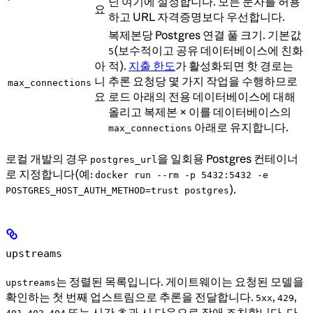
닌 여기에 설정합니다. 모든 문자를 허용
요
하고 URL 자격증명보다 우선합니다.
복제본당 Postgres 연결 풀 크기. 기본값
(보수적이고 공유 데이터베이스에 친화
5
아
적).
지출 한도
가 활성화되면 핫 경로는
니
추론 요청당 몇 가지 작업을 수행하므로
max_connections
요
로드 아래의 전용 데이터베이스에 대해
올리고 복제본 × 이를 데이터베이스의
아래로 유지합니다.
max_connections
로컬 개발의 경우
을 일회용 Postgres 컨테이너
postgres_url
로 지정합니다(예:
docker run --rm -p 5432:5432 -e
).
POSTGRES_HOST_AUTH_METHOD=trust postgres
upstreams
는 정렬된 목록입니다. 게이트웨이는 요청된 모델을
upstreams
확인하는 첫 번째 업스트림으로 추론을 전달합니다.
,
,
5xx
429
,
,
또는 시간 초과 시 다음으로 장애 조치합니다. 다