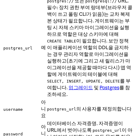
또는
URL.
postgres://
postgresql://
필수: 장치 권한 부여 랑데부(브라우저 콜
백이 쓰고 폴링 CLI가 읽음)는 교차 복제
본 상태가 필요합니다. 게이트웨이는 부
팅 시 자체 스키마 마이그레이션을 실행
하므로 역할은 대상 스키마에 대해
이 필요합니다. 보안 정책
CREATE TABLE
예
이 애플리케이션 역할의 DDL을 금지하
postgres_url
는 경우 관리자 역할로 마이그레이션을
실행하고(초기에 그리고 새 릴리스가 마
이그레이션을 제공할 때마다 다시) 앱 역
할에 게이트웨이의 테이블에 대해
를 부
SELECT, INSERT, UPDATE, DELETE
여합니다.
업그레이드
및
Postgres
를 참
조하세요.
아
니
의 사용자를 재정의합니다
postgres_url
username
요
데이터베이스 자격증명. 자격증명이
아
URL에서 벗어나도록
이 아
postgres_url
니
password