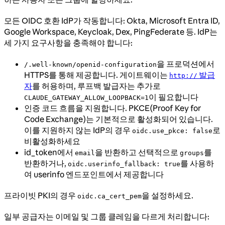
모든 OIDC 호환 IdP가 작동합니다: Okta, Microsoft Entra ID,
Google Workspace, Keycloak, Dex, PingFederate 등. IdP는
세 가지 요구사항을 충족해야 합니다:
을 프로덕션에서
/.well-known/openid-configuration
HTTPS를 통해 제공합니다. 게이트웨이는
발급
http://
자
를 허용하며, 루프백 발급자는 추가로
이 필요합니다
CLAUDE_GATEWAY_ALLOW_LOOPBACK=1
인증 코드 흐름을 지원합니다. PKCE(Proof Key for
Code Exchange)는 기본적으로 활성화되어 있습니다.
이를 지원하지 않는 IdP의 경우
로
oidc.use_pkce: false
비활성화하세요
id_token에서
을 반환하고 선택적으로
를
email
groups
반환하거나,
를 사용하
oidc.userinfo_fallback: true
여 userinfo 엔드포인트에서 제공합니다
프라이빗 PKI의 경우
을 설정하세요.
oidc.ca_cert_pem
일부 공급자는 이메일 및 그룹 클레임을 다르게 처리합니다: