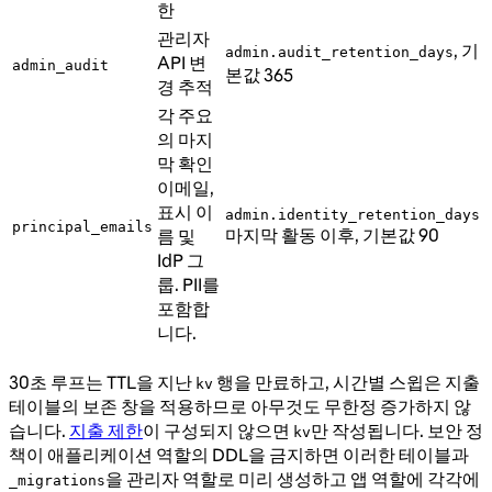
한
관리자
, 기
admin.audit_retention_days
API 변
admin_audit
본값 365
경 추적
각 주요
의 마지
막 확인
이메일,
표시 이
admin.identity_retention_days
principal_emails
마지막 활동 이후, 기본값 90
름 및
IdP 그
룹. PII를
포함합
니다.
30초 루프는 TTL을 지난
행을 만료하고, 시간별 스윕은 지출
kv
테이블의 보존 창을 적용하므로 아무것도 무한정 증가하지 않
습니다.
지출 제한
이 구성되지 않으면
만 작성됩니다. 보안 정
kv
책이 애플리케이션 역할의 DDL을 금지하면 이러한 테이블과
을 관리자 역할로 미리 생성하고 앱 역할에 각각에
_migrations