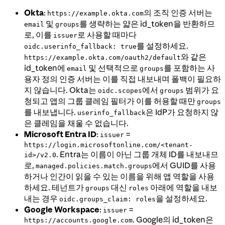
Okta
:
의 조직 인증 서버는
https://example.okta.com
및
를 생략하는 얇은 id_token을 반환하므
email
groups
로, 이를
로 사용할 때마다
issuer
를 설정하세요.
oidc.userinfo_fallback: true
와 같은
https://example.okta.com/oauth2/default
id_token에
및 선택적으로
를 포함하는 사
email
groups
용자 정의 인증 서버는 이를 직접 내보내며 폴백이 필요하
지 않습니다. Okta는
에서
범위가 요
oidc.scopes
groups
청되고 앱의 그룹 클레임 필터가 이를 허용할 때만
groups
를 내보냅니다.
은 IdP가 요청하지 않
userinfo_fallback
은 클레임을 채울 수 없습니다.
Microsoft Entra ID
:
=
issuer
https://login.microsoftonline.com/<tenant-
. Entra는 이름이 아닌 그룹 개체 ID를 내보내므
id>/v2.0
로,
에서 GUID를 사용
managed.policies.match.groups
하거나 인간이 읽을 수 있는 이름을 위해 앱 역할을 사용
하세요. 테넌트가
대신
아래에 역할을 내보
groups
roles
내는 경우
을 설정하세요.
oidc.groups_claim: roles
Google Workspace
:
=
issuer
. Google의 id_token은
https://accounts.google.com