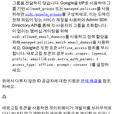
그룹을 전달하지 않습니다. Google을 IdP로 사용하여 그
룹 기반
또는
를 사용
allowed_groups
managed.policies
하려면
를 구성하세요. 이는 도메인
oidc.google_groups
전체 위임이 있는 서비스 계정을 사용하여 Admin SDK
Directory API를 통해 각 사용자의 그룹을 조회합니다.
이 없이는 멤버십 게이팅을 위해
를 사용하고 정책 할당을
oidc.allowed_email_domains
위해
을 사용하
managed.policies.match.email_domain
세요. Google은 또한 표준
범위를 무시
offline_access
합니다. 새로고침 토큰의 경우
oidc.scopes: [openid,
과
profile, email]
oidc.extra_auth_params: {
를 설정하
access_type: offline, prompt: consent }
세요.
위에서 다루지 않은 ID 공급자에 대한 지원은
문제 해결
을 참조
하세요.
새로고침 토큰을 사용하면 게이트웨이가 개발자를 브라우저로
다시 보내지 않고 개발자의 세션을 자동으로 갱신할 수 있습니