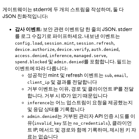
게이트웨이는 stderr에 두 개의 스트림을 작성하며, 둘 다
JSON 친화적입니다:
감사 이벤트
: 보안 관련 이벤트당 한 줄의 JSON. stderr
를 로그 수집기로 파이프하세요. 내보낸 이벤트는
,
,
,
config.load
session.mint
session.refresh
,
,
,
device.authorize
device.verify
auth.denied
,
,
,
access.denied
inference
managed.serve
및
를 포함합니다. 필드는
spend.blocked
admin.denied
이벤트에 따라 다릅니다:
성공적인 mint 및 refresh 이벤트는
,
,
sub
email
및 결과를 전달합니다
client_ip
거부 이벤트는 이유, 경로 및 클라이언트 IP를 전달
합니다. 거부 시 ID가 없기 때문입니다
는 어느 업스트림이 요청을 제공했는지
inference
및 응답 상태를 기록합니다
는 거부된 관리자 API 인증 시도를 이
admin.denied
유(
또는
), 클라이언
invalid_key
no_credentials
트 IP, 메서드 및 경로와 함께 기록하며, 제시된 키 자
료는 없습니다