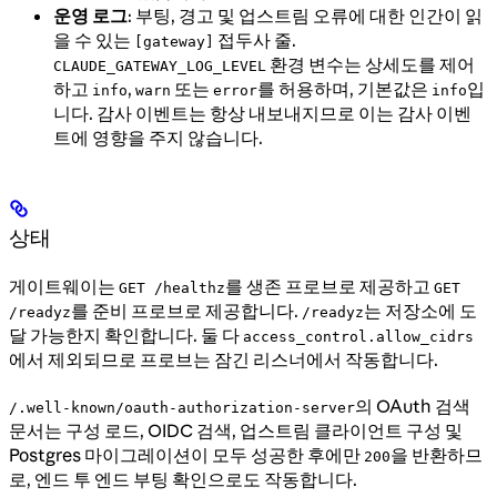
운영 로그
: 부팅, 경고 및 업스트림 오류에 대한 인간이 읽
을 수 있는
접두사 줄.
[gateway]
환경 변수는 상세도를 제어
CLAUDE_GATEWAY_LOG_LEVEL
하고
,
또는
를 허용하며, 기본값은
입
info
warn
error
info
니다. 감사 이벤트는 항상 내보내지므로 이는 감사 이벤
트에 영향을 주지 않습니다.
상태
게이트웨이는
를 생존 프로브로 제공하고
GET /healthz
GET
를 준비 프로브로 제공합니다.
는 저장소에 도
/readyz
/readyz
달 가능한지 확인합니다. 둘 다
access_control.allow_cidrs
에서 제외되므로 프로브는 잠긴 리스너에서 작동합니다.
의 OAuth 검색
/.well-known/oauth-authorization-server
문서는 구성 로드, OIDC 검색, 업스트림 클라이언트 구성 및
Postgres 마이그레이션이 모두 성공한 후에만
을 반환하므
200
로, 엔드 투 엔드 부팅 확인으로도 작동합니다.