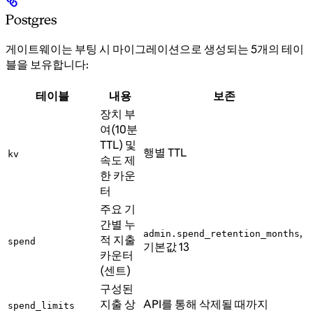
Postgres
게이트웨이는 부팅 시 마이그레이션으로 생성되는 5개의 테이
블을 보유합니다:
테이블
내용
보존
장치 부
여(10분
TTL) 및
행별 TTL
kv
속도 제
한 카운
터
주요 기
간별 누
,
admin.spend_retention_months
적 지출
spend
기본값 13
카운터
(센트)
구성된
지출 상
API를 통해 삭제될 때까지
spend_limits