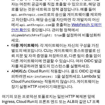
자는 여전히 공급자를 직접 호출할 수 있으므로, 해당 경
로를 닫는 것은 네트워크 정책 결정입니다. 예를 들어
으로의 송신을 게이트웨이를 제외하
api.anthropic.com
고 차단합니다. 해당 송신을 차단하면 각 개발자의 머신
에서
을 호출하는
WebFetch 도메인
api.anthropic.com
안전 확인
도 중단됩니다. 관리형 정책에서
를 설정하여 비활성화하
skipWebFetchPreflight: true
세요.
다중 게이트웨이
: 각 게이트웨이는 자신의 구성을 가진
별도의 배포입니다. CLI는 게이트웨이 호스트명별로 신
뢰 지문 및 자격 증명을 저장하므로, 다른 팀이 충돌 없이
다른 게이트웨이에 연결할 수 있습니다. 여러 OIDC 발급
자를 제공하려면 별도의 인스턴스를 실행하세요.
서버리스
: Cloud Run이 작동합니다. 콜드 OIDC 검색을
피하려면
을 설정하세요. Lambda 및
min-instances: 1
Cloud Functions는 작동하지 않습니다. 게이트웨이는
장기 실행 HTTP 서버이기 때문입니다.
여기의 모든 프로덕션 토폴로지는 일반 HTTP 복제본 앞에
Ingress, Cloud Run의 프론트 엔드 또는 ALB와 같은 L7 프록