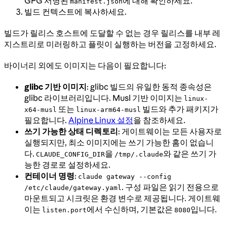
GPG 서명된
에 대해 확인하세요.
manifest.json
빌드 컨텍스트에 복사하세요.
빌드가 릴리스 호스트에 도달할 수 없는 경우 릴리스를 내부 레
지스트리로 미러링하고 플릿이 실행하는 버전을 고정하세요.
바이너리 외에도 이미지는 다음이 필요합니다:
glibc 기반 이미지
: glibc 빌드의 유일한 동적 종속성은
glibc 라이브러리입니다. Musl 기반 이미지는
linux-
또는
빌드와 추가 패키지가
x64-musl
linux-arm64-musl
필요합니다.
Alpine Linux 설정
을 참조하세요.
쓰기 가능한 상태 디렉토리
: 게이트웨이는 모든 사용자로
실행되지만, 최소 이미지에는 쓰기 가능한 홈이 없습니
다.
을
와 같은 쓰기 가
CLAUDE_CONFIG_DIR
/tmp/.claude
능한 경로로 설정하세요.
컨테이너 명령
:
claude gateway --config
. 구성 파일은 읽기 전용으로
/etc/claude/gateway.yaml
마운트되고 시크릿은 환경 변수로 제공됩니다. 게이트웨
이는
에서 수신하며, 기본값은
입니다.
listen.port
8080