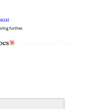
ms.txt
oring further.