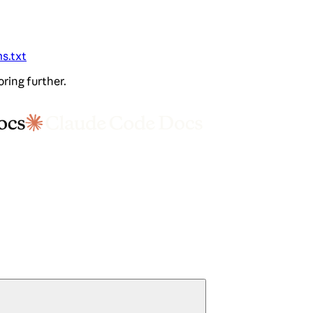
ms.txt
oring further.