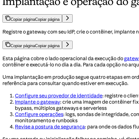
Implantação e operação do ga
Copiar página
Copiar página
Registre o gateway com seu IdP, crie o contêiner, implante 
Copiar página
Copiar página
Esta página cobre o lado operacional da execução do
gatewa
contêiner e executá-lo no dia a dia. Para cada opção no arq
Uma implantação em produção segue quatro etapas em ordem,
referência para consultar quando estiver em execução.
Configure seu provedor de identidade
: registre o cli
Implante o gateway
: crie uma imagem de contêiner fi
bypass, múltiplos gateways e serverless
Configure operações
: logs, sondas de integridade, 
monitoramento e runbooks
Revise a postura de segurança
: para onde os dados f
Se uma entrada ou inicialização falhar no caminho, vá diret