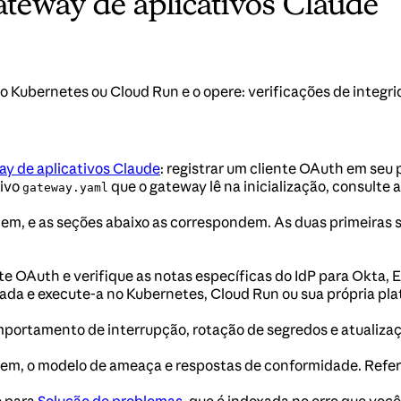
teway de aplicativos Claude
no Kubernetes ou Cloud Run e o opere: verificações de integr
y de aplicativos Claude
: registrar um cliente OAuth em seu
uivo
que o gateway lê na inicialização, consulte 
gateway.yaml
 e as seções abaixo as correspondem. As duas primeiras são
ente OAuth e verifique as notas específicas do IdP para Okta, 
xada e execute-a no Kubernetes, Cloud Run ou sua própria p
comportamento de interrupção, rotação de segredos e atualiz
luem, o modelo de ameaça e respostas de conformidade. Refe
o para
Solução de problemas
, que é indexada no erro que você