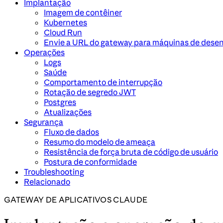
Implantação
Imagem de contêiner
Kubernetes
Cloud Run
Envie a URL do gateway para máquinas de dese
Operações
Logs
Saúde
Comportamento de interrupção
Rotação de segredo JWT
Postgres
Atualizações
Segurança
Fluxo de dados
Resumo do modelo de ameaça
Resistência de força bruta de código de usuário
Postura de conformidade
Troubleshooting
Relacionado
GATEWAY DE APLICATIVOS CLAUDE