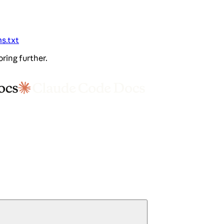
ms.txt
oring further.