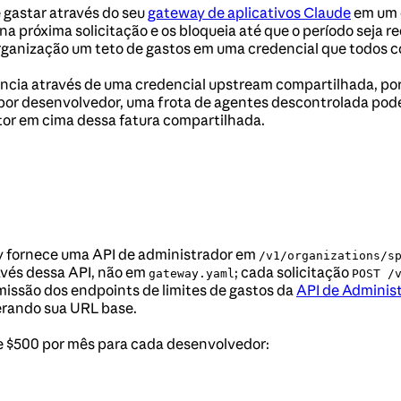
 gastar através do seu
gateway de aplicativos Claude
em um 
na próxima solicitação e os bloqueia até que o período seja r
organização um teto de gastos em uma credencial que todos 
cia através de uma credencial upstream compartilhada, porta
s por desenvolvedor, uma frota de agentes descontrolada pod
ntor em cima dessa fatura compartilhada.
y fornece uma API de administrador em
/v1/organizations/s
ravés dessa API, não em
; cada solicitação
gateway.yaml
POST /
missão dos endpoints de limites de gastos da
API de Adminis
terando sua URL base.
e $500 por mês para cada desenvolvedor: