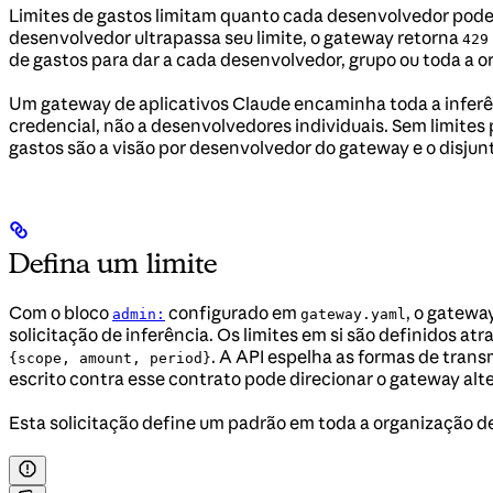
Limites de gastos limitam quanto cada desenvolvedor pode
desenvolvedor ultrapassa seu limite, o gateway retorna
429
de gastos para dar a cada desenvolvedor, grupo ou toda a 
Um gateway de aplicativos Claude encaminha toda a inferên
credencial, não a desenvolvedores individuais. Sem limite
gastos são a visão por desenvolvedor do gateway e o disju
Defina um limite
Com o bloco
configurado em
, o gatewa
admin:
gateway.yaml
solicitação de inferência. Os limites em si são definidos at
. A API espelha as formas de trans
{scope, amount, period}
escrito contra esse contrato pode direcionar o gateway al
Esta solicitação define um padrão em toda a organização d