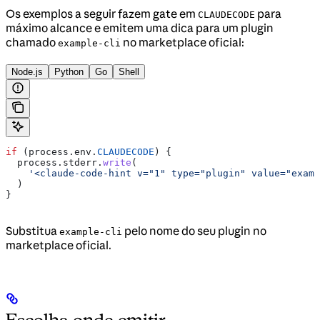
Os exemplos a seguir fazem gate em
para
CLAUDECODE
máximo alcance e emitem uma dica para um plugin
chamado
no marketplace oficial:
example-cli
Node.js
Python
Go
Shell
if
 (
process
.
env
.
CLAUDECODE
) {
  process
.
stderr
.
write
(
    '<claude-code-hint v="1" type="plugin" value="exam
  )
}
Substitua
pelo nome do seu plugin no
example-cli
marketplace oficial.
Escolha onde emitir