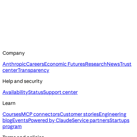
Company
Anthropic
Careers
Economic Futures
Research
News
Trust
center
Transparency
Help and security
Availability
Status
Support center
Learn
Courses
MCP connectors
Customer stories
Engineering
blog
Events
Powered by Claude
Service partners
Startups
program