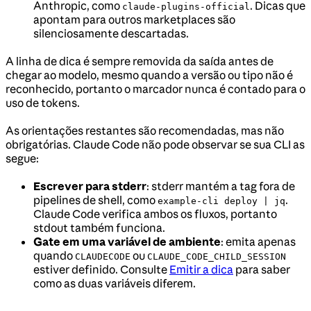
Anthropic, como
. Dicas que
claude-plugins-official
apontam para outros marketplaces são
silenciosamente descartadas.
A linha de dica é sempre removida da saída antes de
chegar ao modelo, mesmo quando a versão ou tipo não é
reconhecido, portanto o marcador nunca é contado para o
uso de tokens.
As orientações restantes são recomendadas, mas não
obrigatórias. Claude Code não pode observar se sua CLI as
segue:
Escrever para stderr
: stderr mantém a tag fora de
pipelines de shell, como
.
example-cli deploy | jq
Claude Code verifica ambos os fluxos, portanto
stdout também funciona.
Gate em uma variável de ambiente
: emita apenas
quando
ou
CLAUDECODE
CLAUDE_CODE_CHILD_SESSION
estiver definido. Consulte
Emitir a dica
para saber
como as duas variáveis diferem.