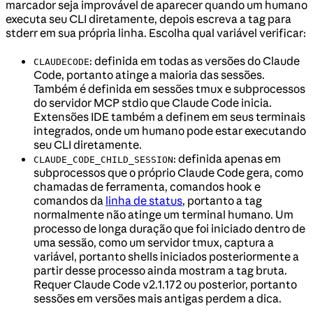
marcador seja improvável de aparecer quando um humano
executa seu CLI diretamente, depois escreva a tag para
stderr em sua própria linha. Escolha qual variável verificar:
: definida em todas as versões do Claude
CLAUDECODE
Code, portanto atinge a maioria das sessões.
Também é definida em sessões tmux e subprocessos
do servidor MCP stdio que Claude Code inicia.
Extensões IDE também a definem em seus terminais
integrados, onde um humano pode estar executando
seu CLI diretamente.
: definida apenas em
CLAUDE_CODE_CHILD_SESSION
subprocessos que o próprio Claude Code gera, como
chamadas de ferramenta, comandos hook e
comandos da
linha de status
, portanto a tag
normalmente não atinge um terminal humano. Um
processo de longa duração que foi iniciado dentro de
uma sessão, como um servidor tmux, captura a
variável, portanto shells iniciados posteriormente a
partir desse processo ainda mostram a tag bruta.
Requer Claude Code v2.1.172 ou posterior, portanto
sessões em versões mais antigas perdem a dica.