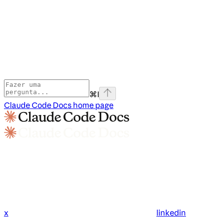
⌘
I
Claude Code Docs
home page
x
linkedin