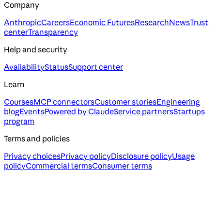
Company
Anthropic
Careers
Economic Futures
Research
News
Trust
center
Transparency
Help and security
Availability
Status
Support center
Learn
Courses
MCP connectors
Customer stories
Engineering
blog
Events
Powered by Claude
Service partners
Startups
program
Terms and policies
Privacy choices
Privacy policy
Disclosure policy
Usage
policy
Commercial terms
Consumer terms
Assistant