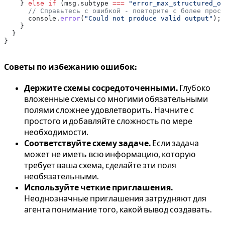
    } 
else
 if
 (
msg
.
subtype
 ===
 "error_max_structured_ou
      // Справьтесь с ошибкой - повторите с более прост
      console
.
error
(
"Could not produce valid output"
);
    }
  }
}
Советы по избежанию ошибок:
Держите схемы сосредоточенными.
Глубоко
вложенные схемы со многими обязательными
полями сложнее удовлетворить. Начните с
простого и добавляйте сложность по мере
необходимости.
Соответствуйте схему задаче.
Если задача
может не иметь всю информацию, которую
требует ваша схема, сделайте эти поля
необязательными.
Используйте четкие приглашения.
Неоднозначные приглашения затрудняют для
агента понимание того, какой вывод создавать.