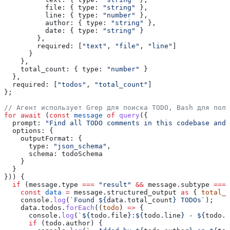
          file:
 { 
type:
 "string"
 },
          line:
 { 
type:
 "number"
 },
          author:
 { 
type:
 "string"
 },
          date:
 { 
type:
 "string"
 }
        },
        required:
 [
"text"
, 
"file"
, 
"line"
]
      }
    },
    total_count:
 { 
type:
 "number"
 }
  },
  required:
 [
"todos"
, 
"total_count"
]
};
// Агент использует Grep для поиска TODO, Bash для полу
for
 await
 (
const
 message
 of
 query
({
  prompt:
 "Find all TODO comments in this codebase and 
  options:
 {
    outputFormat:
 {
      type:
 "json_schema"
,
      schema:
 todoSchema
    }
  }
})) {
  if
 (
message
.
type
 ===
 "result"
 &&
 message
.
subtype
 ===
 
    const
 data
 =
 message
.
structured_output
 as
 { 
total_c
    console
.
log
(
`Found 
${
data
.
total_count
}
 TODOs`
);
    data
.
todos
.
forEach
((
todo
) 
=>
 {
      console
.
log
(
`
${
todo
.
file
}
:
${
todo
.
line
}
 - 
${
todo
.
t
      if
 (
todo
.
author
) {