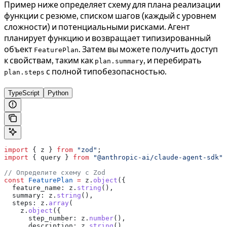
Пример ниже определяет схему для плана реализации
функции с резюме, списком шагов (каждый с уровнем
сложности) и потенциальными рисками. Агент
планирует функцию и возвращает типизированный
объект
. Затем вы можете получить доступ
FeaturePlan
к свойствам, таким как
, и перебирать
plan.summary
с полной типобезопасностью.
plan.steps
TypeScript
Python
import
 { 
z
 } 
from
 "zod"
;
import
 { 
query
 } 
from
 "@anthropic-ai/claude-agent-sdk"
;
// Определите схему с Zod
const
 FeaturePlan
 =
 z
.
object
({
  feature_name:
 z
.
string
(),
  summary:
 z
.
string
(),
  steps:
 z
.
array
(
    z
.
object
({
      step_number:
 z
.
number
(),
      description:
 z
.
string
(),