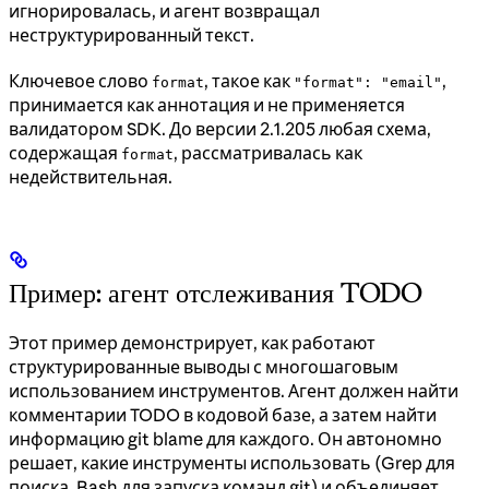
игнорировалась, и агент возвращал
неструктурированный текст.
Ключевое слово
, такое как
,
format
"format": "email"
принимается как аннотация и не применяется
валидатором SDK. До версии 2.1.205 любая схема,
содержащая
, рассматривалась как
format
недействительная.
Пример: агент отслеживания TODO
Этот пример демонстрирует, как работают
структурированные выводы с многошаговым
использованием инструментов. Агент должен найти
комментарии TODO в кодовой базе, а затем найти
информацию git blame для каждого. Он автономно
решает, какие инструменты использовать (Grep для
поиска, Bash для запуска команд git) и объединяет