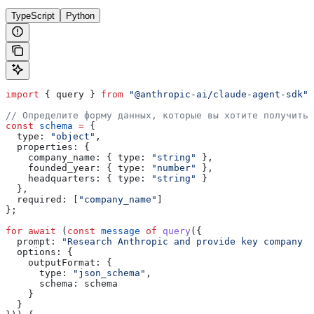
TypeScript
Python
import
 { 
query
 } 
from
 "@anthropic-ai/claude-agent-sdk"
;
// Определите форму данных, которые вы хотите получить
const
 schema
 =
 {
  type:
 "object"
,
  properties:
 {
    company_name:
 { 
type:
 "string"
 },
    founded_year:
 { 
type:
 "number"
 },
    headquarters:
 { 
type:
 "string"
 }
  },
  required:
 [
"company_name"
]
};
for
 await
 (
const
 message
 of
 query
({
  prompt:
 "Research Anthropic and provide key company i
  options:
 {
    outputFormat:
 {
      type:
 "json_schema"
,
      schema:
 schema
    }
  }