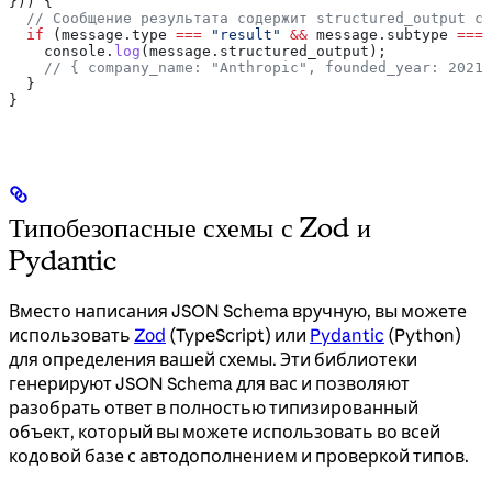
})) {
  // Сообщение результата содержит structured_output с 
  if
 (
message
.
type
 ===
 "result"
 &&
 message
.
subtype
 ===
 
    console
.
log
(
message
.
structured_output
);
    // { company_name: "Anthropic", founded_year: 2021,
  }
}
Типобезопасные схемы с Zod и
Pydantic
Вместо написания JSON Schema вручную, вы можете
использовать
Zod
(TypeScript) или
Pydantic
(Python)
для определения вашей схемы. Эти библиотеки
генерируют JSON Schema для вас и позволяют
разобрать ответ в полностью типизированный
объект, который вы можете использовать во всей
кодовой базе с автодополнением и проверкой типов.