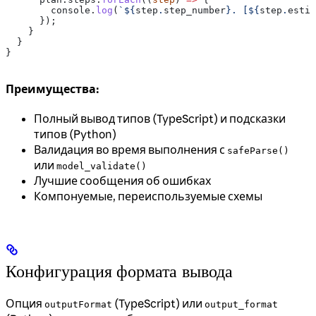
        console
.
log
(
`
${
step
.
step_number
}
. [
${
step
.
estim
      });
    }
  }
}
Преимущества:
Полный вывод типов (TypeScript) и подсказки
типов (Python)
Валидация во время выполнения с
safeParse()
или
model_validate()
Лучшие сообщения об ошибках
Компонуемые, переиспользуемые схемы
Конфигурация формата вывода
Опция
(TypeScript) или
outputFormat
output_format