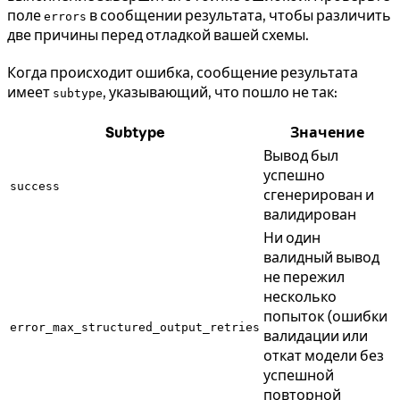
поле
в сообщении результата, чтобы различить
errors
две причины перед отладкой вашей схемы.
Когда происходит ошибка, сообщение результата
имеет
, указывающий, что пошло не так:
subtype
Subtype
Значение
Вывод был
успешно
success
сгенерирован и
валидирован
Ни один
валидный вывод
не пережил
несколько
попыток (ошибки
error_max_structured_output_retries
валидации или
откат модели без
успешной
повторной