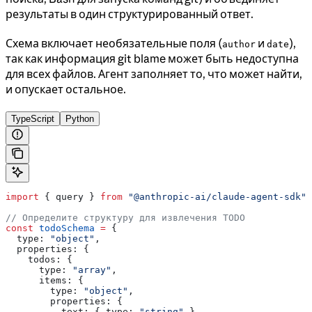
результаты в один структурированный ответ.
Схема включает необязательные поля (
и
),
author
date
так как информация git blame может быть недоступна
для всех файлов. Агент заполняет то, что может найти,
и опускает остальное.
TypeScript
Python
import
 { 
query
 } 
from
 "@anthropic-ai/claude-agent-sdk"
;
// Определите структуру для извлечения TODO
const
 todoSchema
 =
 {
  type:
 "object"
,
  properties:
 {
    todos:
 {
      type:
 "array"
,
      items:
 {
        type:
 "object"
,
        properties:
 {
          text:
 { 
type:
 "string"
 },