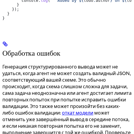
        console
.
log
(
`  Added by 
${
todo
.
author
}
 on 
${
tod
      }
    });
  }
}
Обработка ошибок
Генерация структурированного вывода может не
удаться, когда агент не может создать валидный JSON,
соответствующий вашей схеме. Это обычно
происходит, когда схема слишком сложна для задачи,
сама задача неоднозначна или агент достигает лимита
повторных попыток при попытке исправить ошибки
валидации. Это также может произойти без каких-
либо ошибок валидации:
откат модели
может
отменить уже завершённый вывод в середине потока,
и если никакая повторная попытка его не заменит,
выполнение завершится с той же ошибкой. Проверьте