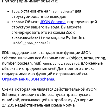
(Python) принимает объект с:
: Установите на
для
type
"json_schema"
структурированных выводов
: Объект
JSON Schema
, определяющий
schema
структуру вашего вывода. Вы можете
сгенерировать это из схемы Zod с
или модели Pydantic с
z.toJSONSchema()
.model_json_schema()
SDK поддерживает стандартные функции JSON
Schema, включая все базовые типы (object, array, string,
number, boolean, null),
,
,
, вложенные
enum
const
required
объекты и определения
. Для полного списка
$ref
поддерживаемых функций и ограничений см.
Ограничения JSON Schema
.
Схема, которая не является действительной JSON
Schema, приводит к сбою запуска при запуске с
ошибкой, указывающей на проблему. До версии
2.1.205 недействительная схема молча