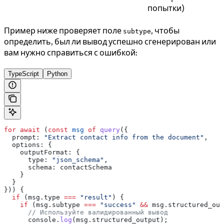
попытки)
Пример ниже проверяет поле
, чтобы
subtype
определить, был ли вывод успешно сгенерирован или
вам нужно справиться с ошибкой:
TypeScript
Python
for
 await
 (
const
 msg
 of
 query
({
  prompt:
 "Extract contact info from the document"
,
  options:
 {
    outputFormat:
 {
      type:
 "json_schema"
,
      schema:
 contactSchema
    }
  }
})) {
  if
 (
msg
.
type
 ===
 "result"
) {
    if
 (
msg
.
subtype
 ===
 "success"
 &&
 msg
.
structured_out
      // Используйте валидированный вывод
      console
.
log
(
msg
.
structured_output
);