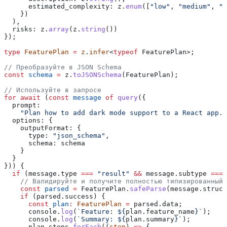
      estimated_complexity:
 z
.
enum
([
"low"
, 
"medium"
, 
"h
    })
  ),
  risks:
 z
.
array
(
z
.
string
())
});
type
 FeaturePlan
 =
 z
.
infer
<
typeof
 FeaturePlan
>;
// Преобразуйте в JSON Schema
const
 schema
 =
 z
.
toJSONSchema
(
FeaturePlan
);
// Используйте в запросе
for
 await
 (
const
 message
 of
 query
({
  prompt:
    "Plan how to add dark mode support to a React app. 
  options:
 {
    outputFormat:
 {
      type:
 "json_schema"
,
      schema:
 schema
    }
  }
})) {
  if
 (
message
.
type
 ===
 "result"
 &&
 message
.
subtype
 ===
 
    // Валидируйте и получите полностью типизированный 
    const
 parsed
 =
 FeaturePlan
.
safeParse
(
message
.
struct
    if
 (
parsed
.
success
) {
      const
 plan
:
 FeaturePlan
 =
 parsed
.
data
;
      console
.
log
(
`Feature: 
${
plan
.
feature_name
}
`
);
      console
.
log
(
`Summary: 
${
plan
.
summary
}
`
);
      plan
.
steps
.
forEach
((
step
) 
=>
 {