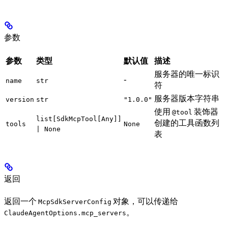
参数
参数
类型
默认值
描述
服务器的唯一标识
-
name
str
符
服务器版本字符串
version
str
"1.0.0"
使用
装饰器
@tool
list[SdkMcpTool[Any]]
创建的工具函数列
tools
None
| None
表
返回
返回一个
对象，可以传递给
McpSdkServerConfig
。
ClaudeAgentOptions.mcp_servers