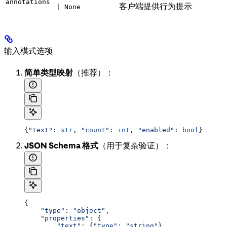
annotations
客户端提供行为提示
| None
输入模式选项
简单类型映射
（推荐）：
{
"text"
: 
str
, 
"count"
: 
int
, 
"enabled"
: 
bool
}
JSON Schema 格式
（用于复杂验证）：
{
    "type"
: 
"object"
,
    "properties"
: {
        "text"
: {
"type"
: 
"string"
},