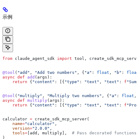
示例
from
 claude_agent_sdk 
import
 tool, create_sdk_mcp_serve
@tool
(
"add"
, 
"Add two numbers"
, {
"a"
: 
float
, 
"b"
: 
float
async
 def
 add
(
args
):
    return
 {
"content"
: [{
"type"
: 
"text"
, 
"text"
: 
f
"Sum:
@tool
(
"multiply"
, 
"Multiply two numbers"
, {
"a"
: 
float
, 
async
 def
 multiply
(
args
):
    return
 {
"content"
: [{
"type"
: 
"text"
, 
"text"
: 
f
"Prod
calculator 
=
 create_sdk_mcp_server(
    name
=
"calculator"
,
    version
=
"2.0.0"
,
    tools
=
[add, multiply],  
# Pass decorated functions
)