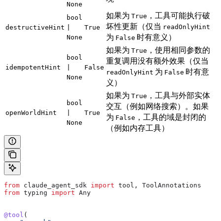
None
如果为
，工具可能执行破
True
bool
坏性更新（仅当
readOnlyHint
destructiveHint
|
True
为
时有意义）
None
False
如果为
，使用相同参数的
True
bool
重复调用没有额外效果（仅当
idempotentHint
|
False
为
时有意
readOnlyHint
False
None
义）
如果为
，工具与外部实体
True
bool
交互（例如网络搜索）。如果
openWorldHint
|
True
为
，工具的域是封闭的
False
None
（例如内存工具）
from
 claude_agent_sdk 
import
 tool, ToolAnnotations
from
 typing 
import
 Any
@tool
(