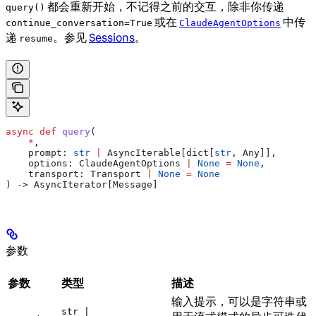
都会重新开始，不记得之前的交互，除非你传递
query()
或在
中传
continue_conversation=True
ClaudeAgentOptions
递
。参见
Sessions
。
resume
async
 def
 query
(
    *
,
    prompt
: 
str
 |
 AsyncIterable[dict[
str
, Any]],
    options
: ClaudeAgentOptions 
|
 None
 =
 None
,
    transport
: Transport 
|
 None
 =
 None
) -> AsyncIterator[Message]
参数
参数
类型
描述
输入提示，可以是字符串或
str |