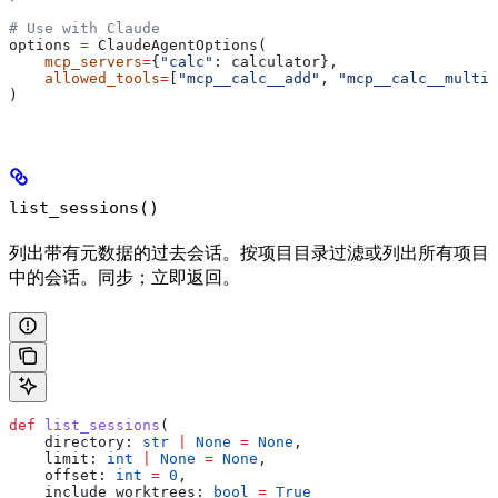
# Use with Claude
options 
=
 ClaudeAgentOptions(
    mcp_servers
=
{
"calc"
: calculator},
    allowed_tools
=
[
"mcp__calc__add"
, 
"mcp__calc__multip
)
list_sessions()
列出带有元数据的过去会话。按项目目录过滤或列出所有项目
中的会话。同步；立即返回。
def
 list_sessions
(
    directory
: 
str
 |
 None
 =
 None
,
    limit
: 
int
 |
 None
 =
 None
,
    offset
: 
int
 =
 0
,
    include_worktrees
: 
bool
 =
 True