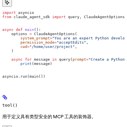
import
 asyncio
from
 claude_agent_sdk 
import
 query, ClaudeAgentOptions
async
 def
 main
():
    options 
=
 ClaudeAgentOptions(
        system_prompt
=
"You are an expert Python develop
        permission_mode
=
"acceptEdits"
,
        cwd
=
"/home/user/project"
,
    )
    async
 for
 message 
in
 query(
prompt
=
"Create a Python 
        print
(message)
asyncio.run(main())
tool()
用于定义具有类型安全的 MCP 工具的装饰器。