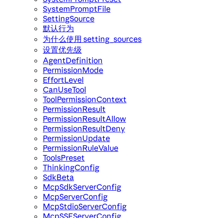
SystemPromptFile
SettingSource
默认行为
为什么使用 setting_sources
设置优先级
AgentDefinition
PermissionMode
EffortLevel
CanUseTool
ToolPermissionContext
PermissionResult
PermissionResultAllow
PermissionResultDeny
PermissionUpdate
PermissionRuleValue
ToolsPreset
ThinkingConfig
SdkBeta
McpSdkServerConfig
McpServerConfig
McpStdioServerConfig
McpSSEServerConfig