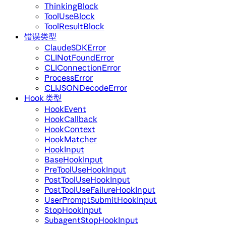
ThinkingBlock
ToolUseBlock
ToolResultBlock
错误类型
ClaudeSDKError
CLINotFoundError
CLIConnectionError
ProcessError
CLIJSONDecodeError
Hook 类型
HookEvent
HookCallback
HookContext
HookMatcher
HookInput
BaseHookInput
PreToolUseHookInput
PostToolUseHookInput
PostToolUseFailureHookInput
UserPromptSubmitHookInput
StopHookInput
SubagentStopHookInput