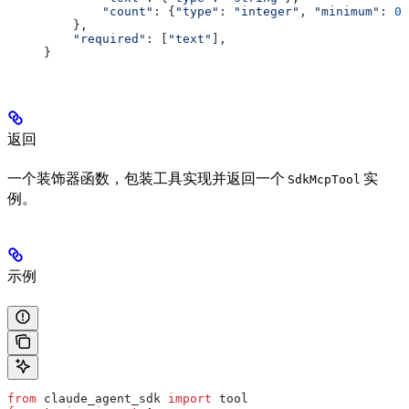
        "count"
: {
"type"
: 
"integer"
, 
"minimum"
: 
0
}
    },
    "required"
: [
"text"
],
}
返回
一个装饰器函数，包装工具实现并返回一个
实
SdkMcpTool
例。
示例
from
 claude_agent_sdk 
import
 tool