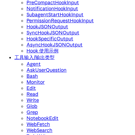
PreCompactHookInput
NotificationHookInput
SubagentStartHookInput
PermissionRequestHookInput
HookJSONOutput
SyncHookJSONOutput
HookSpecificOutput
AsyncHookJSONOutput
Hook 使用示例
工具输入/输出类型
Agent
AskUserQuestion
Bash
Monitor
Edit
Read
Write
Glob
Grep
NotebookEdit
WebFetch
WebSearch