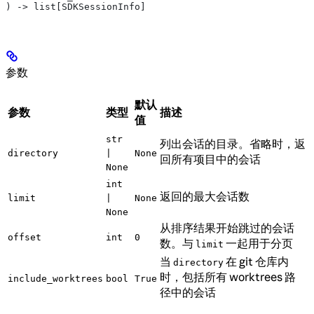
) -> list[SDKSessionInfo]
参数
默认
参数
类型
描述
值
str
列出会话的目录。省略时，返
directory
|
None
回所有项目中的会话
None
int
返回的最大会话数
limit
|
None
None
从排序结果开始跳过的会话
offset
int
0
数。与
一起用于分页
limit
当
在 git 仓库内
directory
时，包括所有 worktrees 路
include_worktrees
bool
True
径中的会话