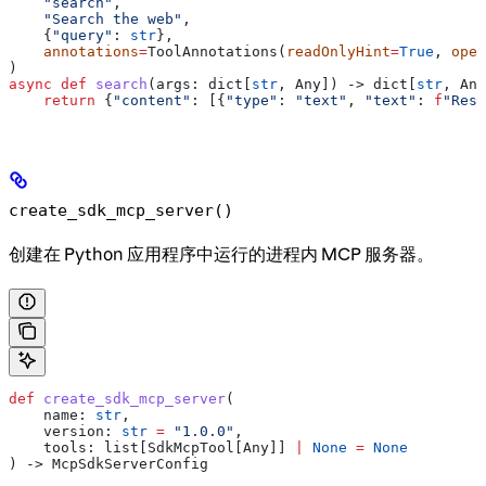
    "search"
,
    "Search the web"
,
    {
"query"
: 
str
},
    annotations
=
ToolAnnotations(
readOnlyHint
=
True
, 
open
)
async
 def
 search
(
args
: dict[
str
, Any]) -> dict[
str
, Any
    return
 {
"content"
: [{
"type"
: 
"text"
, 
"text"
: 
f
"Resu
create_sdk_mcp_server()
创建在 Python 应用程序中运行的进程内 MCP 服务器。
def
 create_sdk_mcp_server
(
    name
: 
str
,
    version
: 
str
 =
 "1.0.0"
,
    tools
: list[SdkMcpTool[Any]] 
|
 None
 =
 None
) -> McpSdkServerConfig