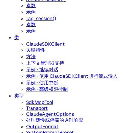
参数
示例
tag_session()
参数
示例
类
ClaudeSDKClient
关键特性
方法
上下文管理器支持
示例 - 继续对话
示例 - 使用 ClaudeSDKClient 进行流式输入
示例 - 使用中断
示例 - 高级权限控制
类型
SdkMcpTool
Transport
ClaudeAgentOptions
处理缓慢或停滞的 API 响应
OutputFormat
SystemPromptPreset