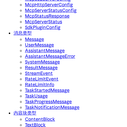
McpHttpServerConfig
McpServerStatusConfig
McpStatusResponse
McpServerStatus
SdkPluginConfig
消息类型
Message
UserMessage
AssistantMessage
AssistantMessageError
SystemMessage
ResultMessage
StreamEvent
RateLimitEvent
RateLimitInfo
TaskStartedMessage
TaskUsage
TaskProgressMessage
TaskNotificationMessage
内容块类型
ContentBlock
TextBlock