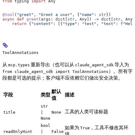
from
 typing 
import
 Any
@tool
(
"greet"
, 
"Greet a user"
, {
"name"
: 
str
})
async
 def
 greet
(
args
: dict[
str
, Any]) -> dict[
str
, Any]
    return
 {
"content"
: [{
"type"
: 
"text"
, 
"text"
: 
f
"Hell
ToolAnnotations
从
重新导出（也可以从
导入为
mcp.types
claude_agent_sdk
）。所有字
from claude_agent_sdk import ToolAnnotations
段都是可选的提示；客户端不应依赖它们做出安全决策。
默认
字段
类型
描述
值
str
工具的人类可读标题
title
|
None
None
bool
如果为
，工具不修改其环
True
readOnlyHint
|
False
境