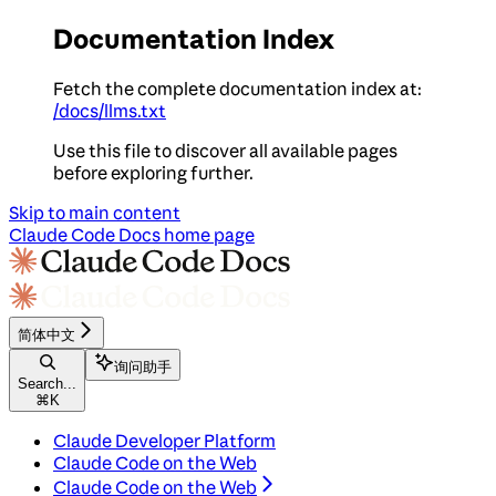
Documentation Index
Fetch the complete documentation index at:
/docs/llms.txt
Use this file to discover all available pages
before exploring further.
Skip to main content
Claude Code Docs
home page
简体中文
询问助手
Search...
⌘
K
Claude Developer Platform
Claude Code on the Web
Claude Code on the Web