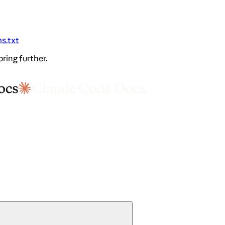
ms.txt
oring further.