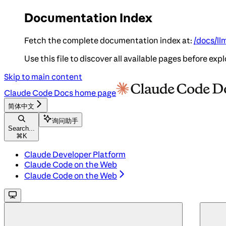
Documentation Index
Fetch the complete documentation index at:
/docs/ll
Use this file to discover all available pages before expl
Skip to main content
Claude Code Docs
home page
简体中文
询问助手
Search...
⌘
K
Claude Developer Platform
Claude Code on the Web
Claude Code on the Web