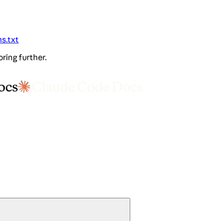
ms.txt
oring further.