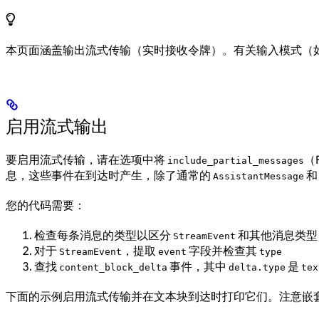
本页面涵盖输出流式传输（实时接收令牌）。有关输入模式（
启用流式输出
要启用流式传输，请在选项中将
（
include_partial_messages
息，这些事件在到达时产生，除了通常的
AssistantMessage
您的代码需要：
检查每条消息的类型以区分
和其他消息类型
StreamEvent
对于
，提取
字段并检查其
StreamEvent
event
type
查找
事件，其中
是
content_block_delta
delta.type
tex
下面的示例启用流式传输并在文本块到达时打印它们。注意嵌