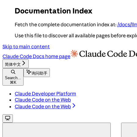
Documentation Index
Fetch the complete documentation index at:
/docs/ll
Use this file to discover all available pages before expl
Skip to main content
Claude Code Docs
home page
简体中文
询问助手
Search...
⌘
K
Claude Developer Platform
Claude Code on the Web
Claude Code on the Web