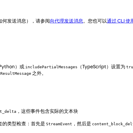
如何发送消息），请参阅
向代理发送消息
。您也可以
通过 CLI 使
Python）或
（TypeScript）设置为
includePartialMessages
tr
和
之外。
ResultMessage
，这些事件包含实际的文本块
t_delta
套的类型检查：首先是
，然后是
StreamEvent
content_block_del