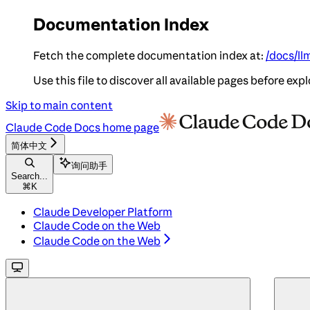
Documentation Index
Fetch the complete documentation index at:
/docs/ll
Use this file to discover all available pages before expl
Skip to main content
Claude Code Docs
home page
简体中文
询问助手
Search...
⌘
K
Claude Developer Platform
Claude Code on the Web
Claude Code on the Web