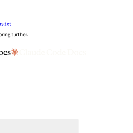
ms.txt
oring further.