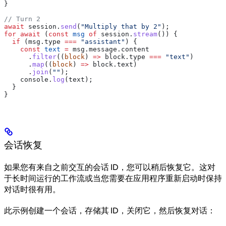
}
// Turn 2
await
 session
.
send
(
"Multiply that by 2"
);
for
 await
 (
const
 msg
 of
 session
.
stream
()) {
  if
 (
msg
.
type
 ===
 "assistant"
) {
    const
 text
 =
 msg
.
message
.
content
      .
filter
((
block
) 
=>
 block
.
type
 ===
 "text"
)
      .
map
((
block
) 
=>
 block
.
text
)
      .
join
(
""
);
    console
.
log
(
text
);
  }
}
会话恢复
如果您有来自之前交互的会话 ID，您可以稍后恢复它。这对
于长时间运行的工作流或当您需要在应用程序重新启动时保持
对话时很有用。
此示例创建一个会话，存储其 ID，关闭它，然后恢复对话：