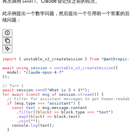
再次调用
。Claude 会记住之前的轮次。
send()
此示例提出一个数学问题，然后提出一个引用前一个答案的后
续问题：
import
 { 
unstable_v2_createSession
 } 
from
 "@anthropic-a
await using
 session
 =
 unstable_v2_createSession
({
  model:
 "claude-opus-4-7"
});
// Turn 1
await
 session
.
send
(
"What is 5 + 3?"
);
for
 await
 (
const
 msg
 of
 session
.
stream
()) {
  // Filter for assistant messages to get human-readabl
  if
 (
msg
.
type
 ===
 "assistant"
) {
    const
 text
 =
 msg
.
message
.
content
      .
filter
((
block
) 
=>
 block
.
type
 ===
 "text"
)
      .
map
((
block
) 
=>
 block
.
text
)
      .
join
(
""
);
    console
.
log
(
text
);
  }