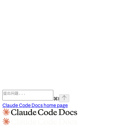
⌘
I
Claude Code Docs
home page