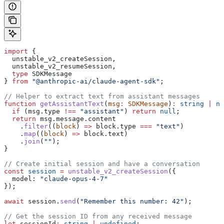
import
 {
  unstable_v2_createSession
,
  unstable_v2_resumeSession
,
  type
 SDKMessage
} 
from
 "@anthropic-ai/claude-agent-sdk"
;
// Helper to extract text from assistant messages
function
 getAssistantText
(
msg
:
 SDKMessage
)
:
 string
 |
 nu
  if
 (
msg
.
type
 !==
 "assistant"
) 
return
 null
;
  return
 msg
.
message
.
content
    .
filter
((
block
) 
=>
 block
.
type
 ===
 "text"
)
    .
map
((
block
) 
=>
 block
.
text
)
    .
join
(
""
);
}
// Create initial session and have a conversation
const
 session
 =
 unstable_v2_createSession
({
  model:
 "claude-opus-4-7"
});
await
 session
.
send
(
"Remember this number: 42"
);
// Get the session ID from any received message
let
 sessionId
:
 string
 |
 undefined
;