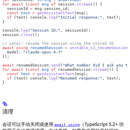
for
 await
 (
const
 msg
 of
 session
.
stream
()) {
  sessionId
 =
 msg
.
session_id
;
  const
 text
 =
 getAssistantText
(
msg
);
  if
 (
text
) 
console
.
log
(
"Initial response:"
, 
text
);
}
console
.
log
(
"Session ID:"
, 
sessionId
);
session
.
close
();
// Later: resume the session using the stored ID
await using
 resumedSession
 =
 unstable_v2_resumeSession
(
  model:
 "claude-opus-4-7"
});
await
 resumedSession
.
send
(
"What number did I ask you to
for
 await
 (
const
 msg
 of
 resumedSession
.
stream
()) {
  const
 text
 =
 getAssistantText
(
msg
);
  if
 (
text
) 
console
.
log
(
"Resumed response:"
, 
text
);
}
清理
会话可以手动关闭或使用
（TypeScript 5.2+ 功
await using