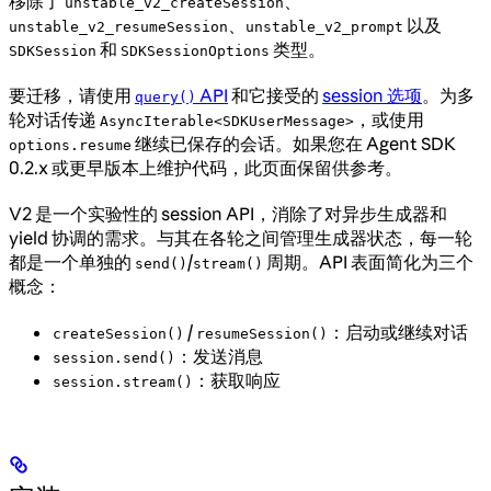
移除了
、
unstable_v2_createSession
、
以及
unstable_v2_resumeSession
unstable_v2_prompt
和
类型。
SDKSession
SDKSessionOptions
要迁移，请使用
API
和它接受的
session 选项
。为多
query()
轮对话传递
，或使用
AsyncIterable<SDKUserMessage>
继续已保存的会话。如果您在 Agent SDK
options.resume
0.2.x 或更早版本上维护代码，此页面保留供参考。
V2 是一个实验性的 session API，消除了对异步生成器和
yield 协调的需求。与其在各轮之间管理生成器状态，每一轮
都是一个单独的
/
周期。API 表面简化为三个
send()
stream()
概念：
/
：启动或继续对话
createSession()
resumeSession()
：发送消息
session.send()
：获取响应
session.stream()