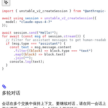
import
 { 
unstable_v2_createSession
 } 
from
 "@anthropic-a
await using
 session
 =
 unstable_v2_createSession
({
  model:
 "claude-opus-4-7"
});
await
 session
.
send
(
"Hello!"
);
for
 await
 (
const
 msg
 of
 session
.
stream
()) {
  // Filter for assistant messages to get human-readabl
  if
 (
msg
.
type
 ===
 "assistant"
) {
    const
 text
 =
 msg
.
message
.
content
      .
filter
((
block
) 
=>
 block
.
type
 ===
 "text"
)
      .
map
((
block
) 
=>
 block
.
text
)
      .
join
(
""
);
    console
.
log
(
text
);
  }
}
多轮对话
会话在多个交换中保持上下文。要继续对话，请在同一会话上