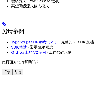
会话分叉（
选项）
forkSession
某些高级流式输入模式
另请参阅
TypeScript SDK 参考（V1）
- 完整的 V1 SDK 文档
SDK 概述
- 常规 SDK 概念
GitHub 上的 V2 示例
- 工作代码示例
此页面对您有帮助吗？
是
否