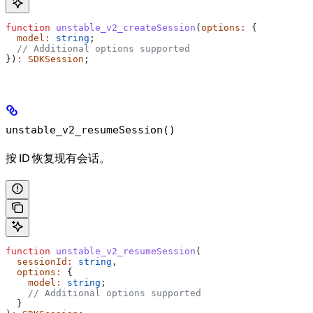
function
 unstable_v2_createSession
(
options
:
 {
  model
:
 string
;
  // Additional options supported
})
:
 SDKSession
;
unstable_v2_resumeSession()
按 ID 恢复现有会话。
function
 unstable_v2_resumeSession
(
  sessionId
:
 string
,
  options
:
 {
    model
:
 string
;
    // Additional options supported
  }