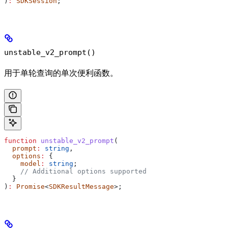
)
:
 SDKSession
;
unstable_v2_prompt()
用于单轮查询的单次便利函数。
function
 unstable_v2_prompt
(
  prompt
:
 string
,
  options
:
 {
    model
:
 string
;
    // Additional options supported
  }
)
:
 Promise
<
SDKResultMessage
>;