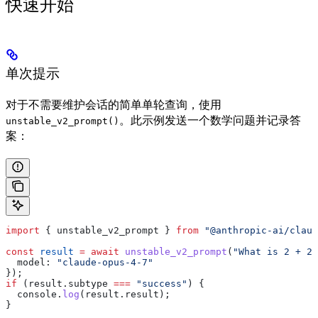
快速开始
单次提示
对于不需要维护会话的简单单轮查询，使用
。此示例发送一个数学问题并记录答
unstable_v2_prompt()
案：
import
 { 
unstable_v2_prompt
 } 
from
 "@anthropic-ai/claud
const
 result
 =
 await
 unstable_v2_prompt
(
"What is 2 + 2?
  model:
 "claude-opus-4-7"
});
if
 (
result
.
subtype
 ===
 "success"
) {
  console
.
log
(
result
.
result
);
}