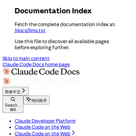
Documentation Index
Fetch the complete documentation index at:
/docs/llms.txt
Use this file to discover all available pages
before exploring further.
Skip to main content
Claude Code Docs
home page
简体中文
询问助手
Search...
⌘
K
Claude Developer Platform
Claude Code on the Web
Claude Code on the Web