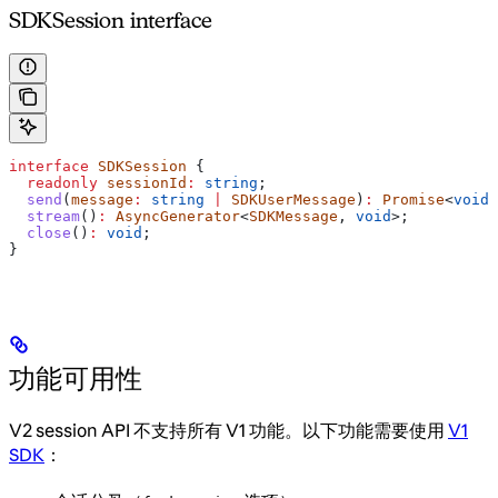
SDKSession interface
interface
 SDKSession
 {
  readonly
 sessionId
:
 string
;
  send
(
message
:
 string
 |
 SDKUserMessage
)
:
 Promise
<
void
>
  stream
()
:
 AsyncGenerator
<
SDKMessage
, 
void
>;
  close
()
:
 void
;
}
功能可用性
V2 session API 不支持所有 V1 功能。以下功能需要使用
V1
SDK
：