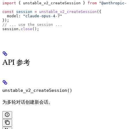
import
 { 
unstable_v2_createSession
 } 
from
 "@anthropic-a
const
 session
 =
 unstable_v2_createSession
({
  model:
 "claude-opus-4-7"
});
// ... use the session ...
session
.
close
();
API 参考
unstable_v2_createSession()
为多轮对话创建新会话。