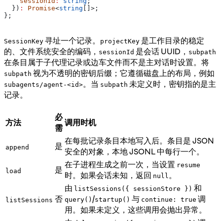
    sessionId
:
 string
;
  })
:
 Promise
<
string
[]>;
};
寻址一个记录。
是工作目录的稳定
SessionKey
projectKey
的、文件系统安全的编码，
是会话 UUID，
sessionId
subpath
在条目属于子代理记录或边车文件而不是主对话时设置。将
视为不透明的密钥后缀；它遵循磁盘上的布局，例如
subpath
。当
未定义时，密钥指的是主
subagents/agent-<id>
subpath
记录。
必
方法
调用时机
需
在每批记录条目本地写入后。条目是 JSON
是
append
安全的对象，本地 JSONL 中每行一个。
在子进程生成之前一次，当设置
resume
是
load
时。如果会话未知，返回
。
null
由
和
listSessions({ sessionStore })
否
/
与
调
query()
startup()
continue: true
listSessions
用。如果未定义，这些调用会抛出异常。