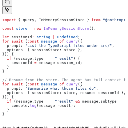
import
 { 
query
, 
InMemorySessionStore
 } 
from
 "@anthropic
const
 store
 =
 new
 InMemorySessionStore
();
let
 sessionId
:
 string
 |
 undefined
;
for
 await
 (
const
 message
 of
 query
({
  prompt:
 "List the TypeScript files under src/"
,
  options:
 { 
sessionStore:
 store
 },
})) {
  if
 (
message
.
type
 ===
 "result"
) {
    sessionId
 =
 message
.
session_id
;
  }
}
// Resume from the store. The agent has full context fr
for
 await
 (
const
 message
 of
 query
({
  prompt:
 "Summarize what those files do"
,
  options:
 { 
sessionStore:
 store
, 
resume:
 sessionId
 },
})) {
  if
 (
message
.
type
 ===
 "result"
 &&
 message
.
subtype
 ===
 
    console
.
log
(
message
.
result
);
  }
}