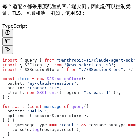
每个适配器都采用预配置的客户端实例，因此您可以控制凭
证、TLS、区域和池。例如，使用 S3：
TypeScript
import
 { 
query
 } 
from
 "@anthropic-ai/claude-agent-sdk"
;
import
 { 
S3Client
 } 
from
 "@aws-sdk/client-s3"
;
import
 { 
S3SessionStore
 } 
from
 "./S3SessionStore"
; 
// c
const
 store
 =
 new
 S3SessionStore
({
  bucket:
 "my-claude-sessions"
,
  prefix:
 "transcripts"
,
  client:
 new
 S3Client
({ 
region:
 "us-east-1"
 }),
});
for
 await
 (
const
 message
 of
 query
({
  prompt:
 "Hello!"
,
  options:
 { 
sessionStore:
 store
 },
})) {
  if
 (
message
.
type
 ===
 "result"
 &&
 message
.
subtype
 ===
 
    console
.
log
(
message
.
result
);
  }