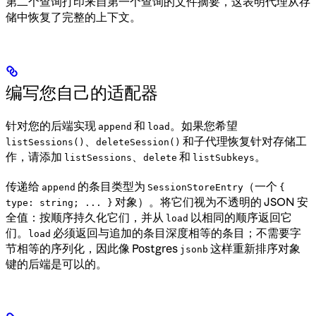
第二个查询打印来自第一个查询的文件摘要，这表明代理从存
储中恢复了完整的上下文。
编写您自己的适配器
针对您的后端实现
和
。如果您希望
append
load
、
和子代理恢复针对存储工
listSessions()
deleteSession()
作，请添加
、
和
。
listSessions
delete
listSubkeys
传递给
的条目类型为
（一个
append
SessionStoreEntry
{
对象）。将它们视为不透明的 JSON 安
type: string; ... }
全值：按顺序持久化它们，并从
以相同的顺序返回它
load
们。
必须返回与追加的条目深度相等的条目；不需要字
load
节相等的序列化，因此像 Postgres
这样重新排序对象
jsonb
键的后端是可以的。