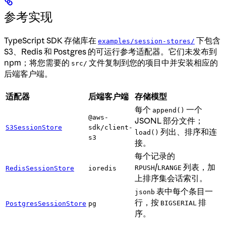
参考实现
TypeScript SDK 存储库在
下包含
examples/session-stores/
S3、Redis 和 Postgres 的可运行参考适配器。它们未发布到
npm；将您需要的
文件复制到您的项目中并安装相应的
src/
后端客户端。
适配器
后端客户端
存储模型
每个
一个
append()
@aws-
JSONL 部分文件；
S3SessionStore
sdk/client-
列出、排序和连
load()
s3
接。
每个记录的
/
列表，加
RPUSH
LRANGE
RedisSessionStore
ioredis
上排序集会话索引。
表中每个条目一
jsonb
行，按
排
BIGSERIAL
PostgresSessionStore
pg
序。