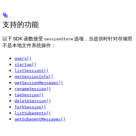
支持的功能
以下 SDK 函数接受
选项，当提供时针对存储而
sessionStore
不是本地文件系统操作：
query()
startup()
listSessions()
getSessionInfo()
getSessionMessages()
renameSession()
tagSession()
deleteSession()
forkSession()
listSubagents()
getSubagentMessages()