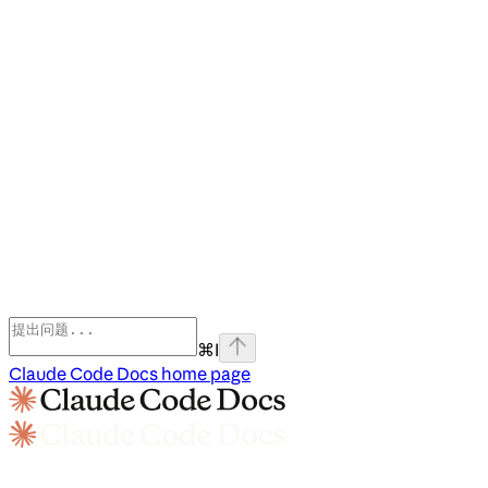
⌘
I
Claude Code Docs
home page