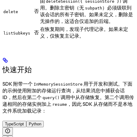
由
调
deleteSession({ sessionStore })
用。删除主密钥（无
）必须级联到
subpath
否
delete
该会话的所有子密钥。如果未定义，删除是
无操作的，这适合仅追加的后端。
在恢复期间，发现子代理记录。如果未定
否
listSubkeys
义，仅恢复主记录。
快速开始
SDK 附带一个
用于开发和测试。下面
InMemorySessionStore
的示例使用附加的存储运行查询，从结果消息中捕获会话
ID，然后在第二个
调用中从存储恢复。第二个调用传
query()
递相同的存储实例加上
，因此 SDK 从存储而不是本地
resume
文件系统加载记录：
TypeScript
Python