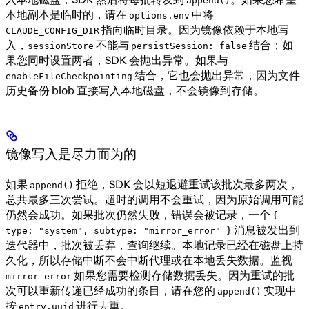
append()
本地副本是临时的，请在
中将
options.env
指向临时目录。因为镜像依赖于本地写
CLAUDE_CONFIG_DIR
入，
不能与
结合；如
sessionStore
persistSession: false
果您同时设置两者，SDK 会抛出异常。如果与
结合，它也会抛出异常，因为文件
enableFileCheckpointing
历史备份 blob 直接写入本地磁盘，不会镜像到存储。
镜像写入是尽力而为的
如果
拒绝，SDK 会以短退避重试该批次最多两次，
append()
总共最多三次尝试。超时的调用不会重试，因为原始调用可能
仍然会成功。如果批次仍然失败，错误会被记录，一个
{
消息被发出到
type: "system", subtype: "mirror_error" }
迭代器中，批次被丢弃，查询继续。本地记录已经在磁盘上持
久化，所以存储中断不会中断代理或在本地丢失数据。监视
如果您需要检测存储数据丢失。因为重试的批
mirror_error
次可以重新传递已经成功的条目，请在您的
实现中
append()
按
进行去重。
entry.uuid