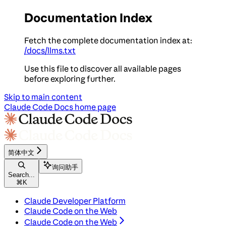
Documentation Index
Fetch the complete documentation index at:
/docs/llms.txt
Use this file to discover all available pages
before exploring further.
Skip to main content
Claude Code Docs
home page
简体中文
询问助手
Search...
⌘
K
Claude Developer Platform
Claude Code on the Web
Claude Code on the Web