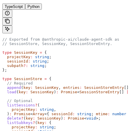
TypeScript
Python
// Exported from @anthropic-ai/claude-agent-sdk as
// SessionStore, SessionKey, SessionStoreEntry.
type
 SessionKey
 =
 {
  projectKey
:
 string
;
  sessionId
:
 string
;
  subpath
?:
 string
;
};
type
 SessionStore
 =
 {
  // Required
  append
(
key
:
 SessionKey
, 
entries
:
 SessionStoreEntry
[])
  load
(
key
:
 SessionKey
)
:
 Promise
<
SessionStoreEntry
[] 
|
 
  // Optional
  listSessions
?
(
    projectKey
:
 string
,
  )
:
 Promise
<
Array
<{ 
sessionId
:
 string
; 
mtime
:
 number
 }
  delete
?
(
key
:
 SessionKey
)
:
 Promise
<
void
>;
  listSubkeys
?
(
key
:
 {
    projectKey
:
 string
;