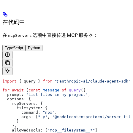
在代码中
在
选项中直接传递 MCP 服务器：
mcpServers
TypeScript
Python
import
 { 
query
 } 
from
 "@anthropic-ai/claude-agent-sdk"
;
for
 await
 (
const
 message
 of
 query
({
  prompt:
 "List files in my project"
,
  options:
 {
    mcpServers:
 {
      filesystem:
 {
        command:
 "npx"
,
        args:
 [
"-y"
, 
"@modelcontextprotocol/server-file
      }
    },
    allowedTools:
 [
"mcp__filesystem__*"
]