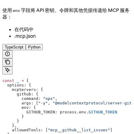
使用
字段将 API 密钥、令牌和其他凭据传递给 MCP 服务
env
器：
在代码中
.mcp.json
TypeScript
Python
const
 _
 =
 {
  options:
 {
    mcpServers:
 {
      github:
 {
        command:
 "npx"
,
        args:
 [
"-y"
, 
"@modelcontextprotocol/server-gith
        env:
 {
          GITHUB_TOKEN:
 process
.
env
.
GITHUB_TOKEN
        }
      }
    },
    allowedTools:
 [
"mcp__github__list_issues"
]