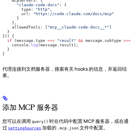
    mcpServers:
 {
      "claude-code-docs"
:
 {
        type:
 "http"
,
        url:
 "https://code.claude.com/docs/mcp"
      }
    },
    allowedTools:
 [
"mcp__claude-code-docs__*"
]
  }
})) {
  if
 (
message
.
type
 ===
 "result"
 &&
 message
.
subtype
 ===
 
    console
.
log
(
message
.
result
);
  }
}
代理连接到文档服务器，搜索有关 hooks 的信息，并返回结
果。
添加 MCP 服务器
您可以在调用
时在代码中配置 MCP 服务器，或在通
query()
过
加载的
文件中配置。
settingSources
.mcp.json