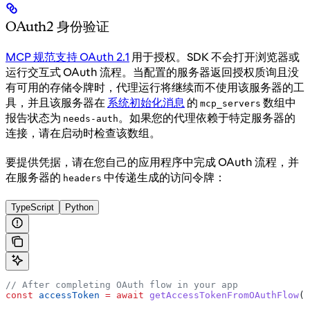
OAuth2 身份验证
MCP 规范支持 OAuth 2.1
用于授权。SDK 不会打开浏览器或
运行交互式 OAuth 流程。当配置的服务器返回授权质询且没
有可用的存储令牌时，代理运行将继续而不使用该服务器的工
具，并且该服务器在
系统初始化消息
的
数组中
mcp_servers
报告状态为
。如果您的代理依赖于特定服务器的
needs-auth
连接，请在启动时检查该数组。
要提供凭据，请在您自己的应用程序中完成 OAuth 流程，并
在服务器的
中传递生成的访问令牌：
headers
TypeScript
Python
// After completing OAuth flow in your app
const
 accessToken
 =
 await
 getAccessTokenFromOAuthFlow
()