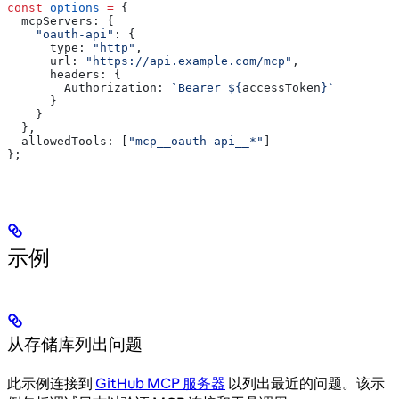
const
 options
 =
 {
  mcpServers:
 {
    "oauth-api"
:
 {
      type:
 "http"
,
      url:
 "https://api.example.com/mcp"
,
      headers:
 {
        Authorization:
 `Bearer 
${
accessToken
}
`
      }
    }
  },
  allowedTools:
 [
"mcp__oauth-api__*"
]
};
示例
从存储库列出问题
此示例连接到
GitHub MCP 服务器
以列出最近的问题。该示