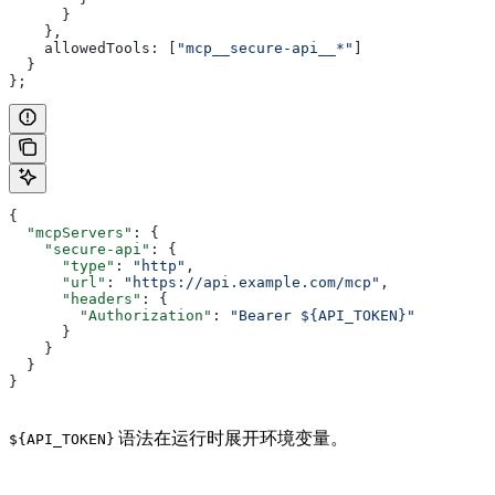
      }
    },
    allowedTools:
 [
"mcp__secure-api__*"
]
  }
};
{
  "mcpServers"
: {
    "secure-api"
: {
      "type"
: 
"http"
,
      "url"
: 
"https://api.example.com/mcp"
,
      "headers"
: {
        "Authorization"
: 
"Bearer ${API_TOKEN}"
      }
    }
  }
}
语法在运行时展开环境变量。
${API_TOKEN}