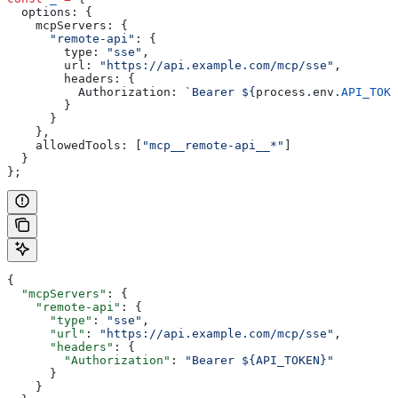
  options:
 {
    mcpServers:
 {
      "remote-api"
:
 {
        type:
 "sse"
,
        url:
 "https://api.example.com/mcp/sse"
,
        headers:
 {
          Authorization:
 `Bearer 
${
process
.
env
.
API_TOKE
        }
      }
    },
    allowedTools:
 [
"mcp__remote-api__*"
]
  }
};
{
  "mcpServers"
: {
    "remote-api"
: {
      "type"
: 
"sse"
,
      "url"
: 
"https://api.example.com/mcp/sse"
,
      "headers"
: {
        "Authorization"
: 
"Bearer ${API_TOKEN}"
      }
    }