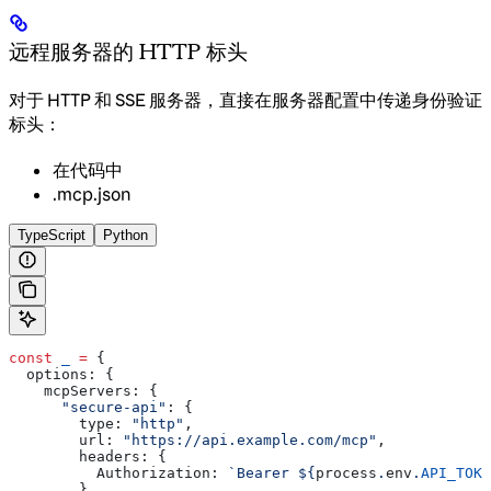
远程服务器的 HTTP 标头
对于 HTTP 和 SSE 服务器，直接在服务器配置中传递身份验证
标头：
在代码中
.mcp.json
TypeScript
Python
const
 _
 =
 {
  options:
 {
    mcpServers:
 {
      "secure-api"
:
 {
        type:
 "http"
,
        url:
 "https://api.example.com/mcp"
,
        headers:
 {
          Authorization:
 `Bearer 
${
process
.
env
.
API_TOKE
        }