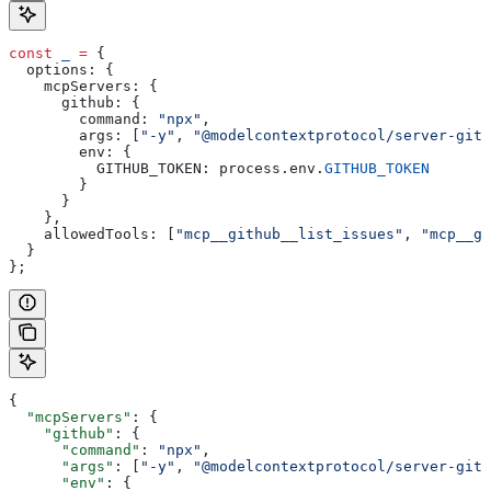
const
 _
 =
 {
  options:
 {
    mcpServers:
 {
      github:
 {
        command:
 "npx"
,
        args:
 [
"-y"
, 
"@modelcontextprotocol/server-gith
        env:
 {
          GITHUB_TOKEN:
 process
.
env
.
GITHUB_TOKEN
        }
      }
    },
    allowedTools:
 [
"mcp__github__list_issues"
, 
"mcp__gi
  }
};
{
  "mcpServers"
: {
    "github"
: {
      "command"
: 
"npx"
,
      "args"
: [
"-y"
, 
"@modelcontextprotocol/server-gith
      "env"
: {