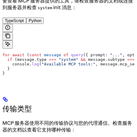
要查看 MCP 服务器提供的工具，请检查服务器的文档或连接
到服务器并检查
init 消息：
system
TypeScript
Python
for
 await
 (
const
 message
 of
 query
({ 
prompt:
 "..."
, 
opti
  if
 (
message
.
type
 ===
 "system"
 &&
 message
.
subtype
 ===
 
    console
.
log
(
"Available MCP tools:"
, 
message
.
mcp_ser
  }
}
传输类型
MCP 服务器使用不同的传输协议与您的代理通信。检查服务
器的文档以查看它支持哪种传输：