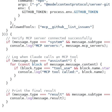
        command:
 "npx"
,
        args:
 [
"-y"
, 
"@modelcontextprotocol/server-gith
        env:
 {
          GITHUB_TOKEN:
 process
.
env
.
GITHUB_TOKEN
        }
      }
    },
    allowedTools:
 [
"mcp__github__list_issues"
]
  }
})) {
  // Verify MCP server connected successfully
  if
 (
message
.
type
 ===
 "system"
 &&
 message
.
subtype
 ===
 
    console
.
log
(
"MCP servers:"
, 
message
.
mcp_servers
);
  }
  // Log when Claude calls an MCP tool
  if
 (
message
.
type
 ===
 "assistant"
) {
    for
 (
const
 block
 of
 message
.
message
.
content
) {
      if
 (
block
.
type
 ===
 "tool_use"
 &&
 block
.
name
.
start
        console
.
log
(
"MCP tool called:"
, 
block
.
name
);
      }
    }
  }
  // Print the final result
  if
 (
message
.
type
 ===
 "result"
 &&
 message
.
subtype
 ===
 
    console
.
log
(
message
.
result
);
  }
}