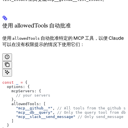
使用 allowedTools 自动批准
使用
自动批准特定的 MCP 工具，以便 Claude
allowedTools
可以在没有权限提示的情况下使用它们：
const
 _
 =
 {
  options:
 {
    mcpServers:
 {
      // your servers
    },
    allowedTools:
 [
      "mcp__github__*"
, 
// All tools from the github se
      "mcp__db__query"
, 
// Only the query tool from db 
      "mcp__slack__send_message"
 // Only send_message f
    ]
  }