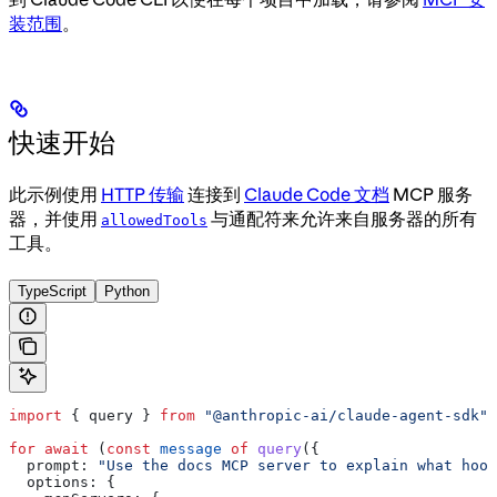
装范围
。
快速开始
此示例使用
HTTP 传输
连接到
Claude Code 文档
MCP 服务
器，并使用
与通配符来允许来自服务器的所有
allowedTools
工具。
TypeScript
Python
import
 { 
query
 } 
from
 "@anthropic-ai/claude-agent-sdk"
;
for
 await
 (
const
 message
 of
 query
({
  prompt:
 "Use the docs MCP server to explain what hook
  options:
 {