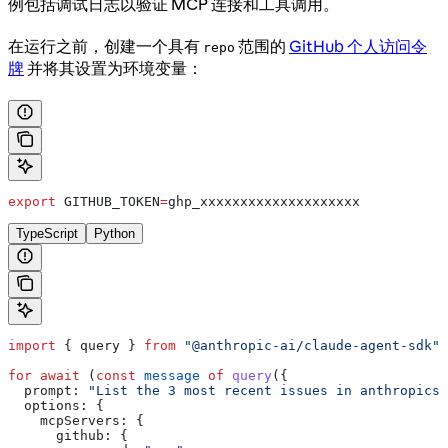
例包括调试日志以验证 MCP 连接和工具调用。
在运行之前，创建一个具有
范围的
GitHub 个人访问令
repo
牌
并将其设置为环境变量：
export
 GITHUB_TOKEN
=
ghp_xxxxxxxxxxxxxxxxxxxx
TypeScript
Python
import
 { 
query
 } 
from
 "@anthropic-ai/claude-agent-sdk"
;
for
 await
 (
const
 message
 of
 query
({
  prompt:
 "List the 3 most recent issues in anthropics/
  options:
 {
    mcpServers:
 {
      github:
 {