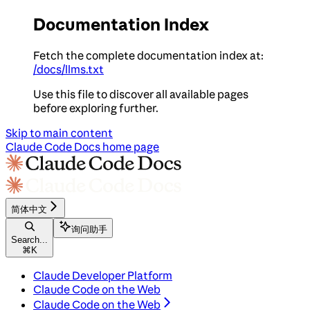
Documentation Index
Fetch the complete documentation index at:
/docs/llms.txt
Use this file to discover all available pages
before exploring further.
Skip to main content
Claude Code Docs
home page
简体中文
询问助手
Search...
⌘
K
Claude Developer Platform
Claude Code on the Web
Claude Code on the Web