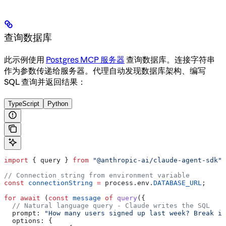
查询数据库
此示例使用
Postgres MCP 服务器
查询数据库。连接字符串
作为参数传递给服务器。代理自动发现数据库架构、编写
SQL 查询并返回结果：
TypeScript
Python
import
 { 
query
 } 
from
 "@anthropic-ai/claude-agent-sdk"
;
// Connection string from environment variable
const
 connectionString
 =
 process
.
env
.
DATABASE_URL
;
for
 await
 (
const
 message
 of
 query
({
  // Natural language query - Claude writes the SQL
  prompt:
 "How many users signed up last week? Break it
  options:
 {