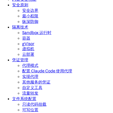
安全原则
安全边界
最小权限
纵深防御
隔离技术
Sandbox 运行时
容器
gVisor
虚拟机
云部署
凭证管理
代理模式
配置 Claude Code 使用代理
实现代理
其他服务的凭证
自定义工具
流量转发
文件系统配置
只读代码挂载
可写位置