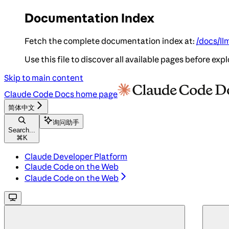
Documentation Index
Fetch the complete documentation index at:
/docs/ll
Use this file to discover all available pages before expl
Skip to main content
Claude Code Docs
home page
简体中文
询问助手
Search...
⌘
K
Claude Developer Platform
Claude Code on the Web
Claude Code on the Web