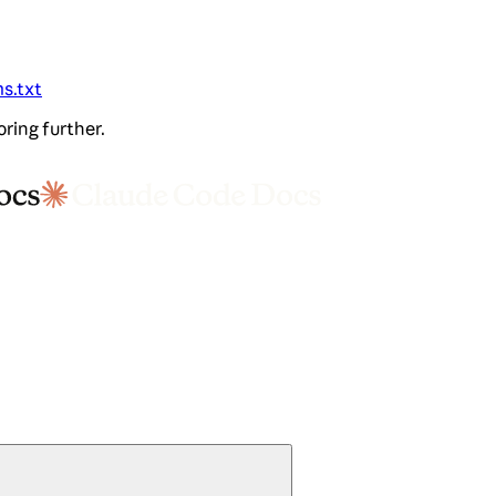
ms.txt
oring further.