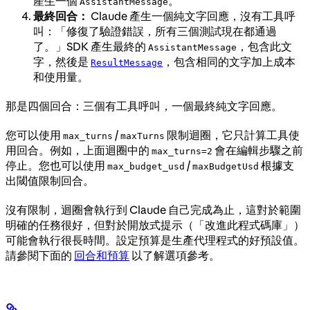
產生一個
。
AssistantMessage
最終回合：
Claude 產生一個純文字回應，沒有工具呼
叫：「修復了驗證錯誤，所有三個測試現在都通過
了。」SDK 產生最終的
，包含此文
AssistantMessage
字，然後是
，包含相同的文字加上成本
ResultMessage
和使用量。
那是四個回合：三個有工具呼叫，一個最終純文字回應。
您可以使用
/
限制迴圈，它只計算工具使
max_turns
maxTurns
用回合。例如，上面迴圈中的
會在編輯步驟之前
max_turns=2
停止。您也可以使用
/
根據支
max_budget_usd
maxBudgetUsd
出閾值限制回合。
沒有限制，迴圈會執行到 Claude 自己完成為止，這對於範圍
明確的任務很好，但對於開放式提示（「改進此程式碼庫」）
可能會執行很長時間。設定預算是生產代理程式的好預設值。
請參閱下面的
回合和預算
以了解選項參考。