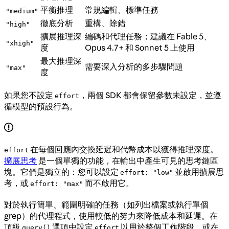
平衡推理
常規編輯、標準任務
"medium"
徹底分析
重構、除錯
"high"
擴展推理深
編碼和代理任務；建議在 Fable 5、
"xhigh"
度
Opus 4.7+ 和 Sonnet 5 上使用
最大推理深
需要深入分析的多步驟問題
"max"
度
如果您不設定
，兩個 SDK 都會保留參數未設定，並遵
effort
循模型的預設行為。
在每個回應內交換延遲和代幣成本以獲得推理深度。
effort
擴展思考
是一個單獨的功能，在輸出中產生可見的思考鏈區
塊。它們是獨立的：您可以設定
並啟用擴展思
effort: "low"
考，或
而不啟用它。
effort: "max"
對於執行簡單、範圍明確的任務（如列出檔案或執行單個
grep）的代理程式，使用較低的努力來降低成本和延遲。在
頂級
選項中設定
以用於整個工作階段，或在
query()
effort