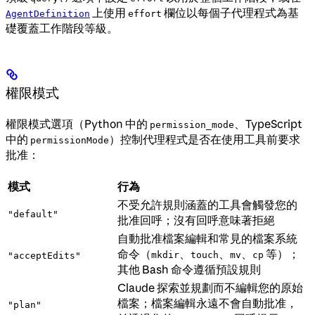
上使用
欄位以每個子代理程式為基
AgentDefinition
effort
礎覆蓋工作階段等級。
權限模式
權限模式選項（Python 中的
、TypeScript
permission_mode
中的
）控制代理程式是否在使用工具前要求
permissionMode
批准：
模式
行為
不受允許規則涵蓋的工具會觸發您的
"default"
批准回呼；沒有回呼意味著拒絕
自動批准檔案編輯和常見的檔案系統
命令（
、
、
、
等）；
mkdir
touch
mv
cp
"acceptEdits"
其他 Bash 命令遵循預設規則
Claude 探索並規劃而不編輯您的原始
檔案；檔案編輯永遠不會自動批准，
"plan"