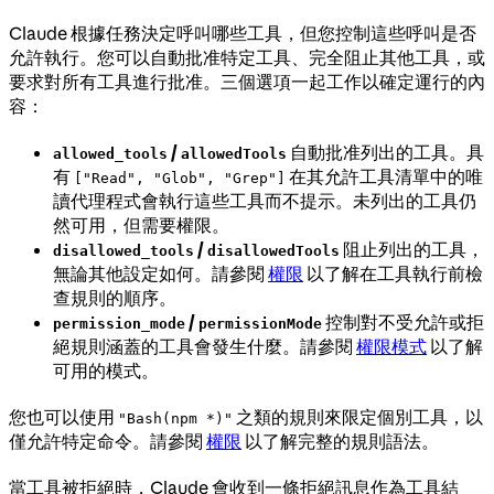
Claude 根據任務決定呼叫哪些工具，但您控制這些呼叫是否
允許執行。您可以自動批准特定工具、完全阻止其他工具，或
要求對所有工具進行批准。三個選項一起工作以確定運行的內
容：
/
自動批准列出的工具。具
allowed_tools
allowedTools
有
在其允許工具清單中的唯
["Read", "Glob", "Grep"]
讀代理程式會執行這些工具而不提示。未列出的工具仍
然可用，但需要權限。
/
阻止列出的工具，
disallowed_tools
disallowedTools
無論其他設定如何。請參閱
權限
以了解在工具執行前檢
查規則的順序。
/
控制對不受允許或拒
permission_mode
permissionMode
絕規則涵蓋的工具會發生什麼。請參閱
權限模式
以了解
可用的模式。
您也可以使用
之類的規則來限定個別工具，以
"Bash(npm *)"
僅允許特定命令。請參閱
權限
以了解完整的規則語法。
當工具被拒絕時，Claude 會收到一條拒絕訊息作為工具結