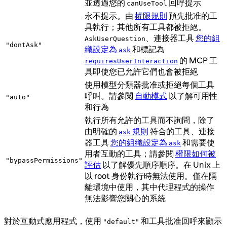
並透過您的
回呼提示
canUseTool
永不提示。由
權限規則
預先批准的工
具執行；其他所有工具都被拒絕。
、連接器工具
您的組
AskUserQuestion
"dontAsk"
織設定為
和標記為
ask
的 MCP 工
requiresUserInteraction
具即使您已允許它們也會被拒絕
使用模型分類器批准或拒絕每個工具
呼叫。請參閱
自動模式
以了解可用性
"auto"
和行為
執行所有允許的工具而不詢問，除了
由明確的
規則
符合的工具、連接
ask
器工具
您的組織設定為
和需要使
ask
用者互動的工具；請參閱
權限如何被
"bypassPermissions"
評估
以了解優先順序順序。在 Unix 上
以 root 身份執行時無法使用。僅在隔
離環境中使用，其中代理程式的操作
無法影響您關心的系統
對於互動式應用程式，使用
和工具批准回呼來顯示
"default"