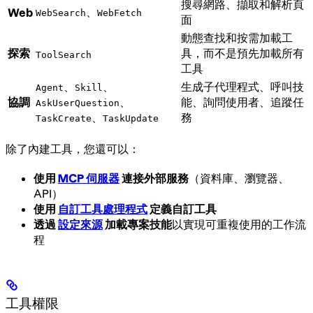
搜尋網路、擷取和解析頁
、
Web
WebSearch
WebFetch
面
動態查找和按需加載工
探索
具，而不是預先加載所有
ToolSearch
工具
、
、
生成子代理程式、呼叫技
Agent
Skill
協調
、
能、詢問使用者、追蹤任
AskUserQuestion
、
務
TaskCreate
TaskUpdate
除了內建工具，您還可以：
使用
MCP 伺服器
連接外部服務
（資料庫、瀏覽器、
API）
使用
自訂工具處理程式
定義自訂工具
透過
設定來源
加載專案技能
以實現可重複使用的工作流
程
工具權限