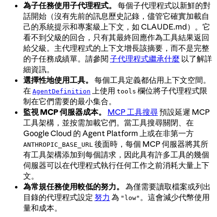
為子任務使用子代理程式。
每個子代理程式以新鮮的對
話開始（沒有先前的訊息歷史記錄，儘管它確實加載自
己的系統提示和專案級上下文，如 CLAUDE.md）。它
看不到父級的回合，只有其最終回應作為工具結果返回
給父級。主代理程式的上下文增長該摘要，而不是完整
的子任務成績單。請參閱
子代理程式繼承什麼
以了解詳
細資訊。
選擇性地使用工具。
每個工具定義都佔用上下文空間。
在
上使用
欄位將子代理程式限
AgentDefinition
tools
制在它們需要的最小集合。
監視 MCP 伺服器成本。
MCP 工具搜尋
預設延遲 MCP
工具架構，並按需加載它們。當工具搜尋關閉、在
Google Cloud 的 Agent Platform 上或在非第一方
後面時，每個 MCP 伺服器將其所
ANTHROPIC_BASE_URL
有工具架構添加到每個請求，因此具有許多工具的幾個
伺服器可以在代理程式執行任何工作之前消耗大量上下
文。
為常規任務使用較低的努力。
為僅需要讀取檔案或列出
目錄的代理程式設定
努力
為
。這會減少代幣使用
"low"
量和成本。