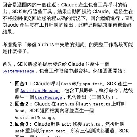
回合是迴圈內的一個往返：Claude 產生包含工具呼叫的輸
出，SDK 執行這些工具，結果自動回饋給 Claude。這發生在
不將控制權交回給您的程式碼的情況下。回合繼續進行，直到
Claude 產生沒有工具呼叫的輸出，此時迴圈結束並傳遞最終
結果。
考慮提示「修復 auth.ts 中失敗的測試」的完整工作階段可能
是什麼樣子。
首先，SDK 將您的提示發送給 Claude 並產生一個
，包含工作階段中繼資料。然後迴圈開始：
SystemMessage
回合 1：
Claude 呼叫
執行
。SDK 產生一
Bash
npm test
個
，包含工具呼叫，執行命令，然後
AssistantMessage
產生一個
，包含輸出（三個失敗）。
UserMessage
回合 2：
Claude 在
和
上呼叫
auth.ts
auth.test.ts
。SDK 返回檔案內容並產生一個
Read
。
AssistantMessage
回合 3：
Claude 呼叫
修復
，然後呼叫
Edit
auth.ts
重新執行
。所有三個測試都通過。SDK
Bash
npm test