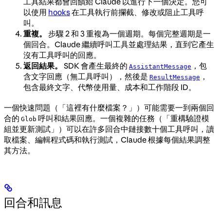
工具結果都會回饋給 Claude 以進行下一個決定。您可
以使用
hooks
在工具執行前攔截、修改或阻止工具呼
叫。
重複。
步驟 2 和 3 重複為一個週期。每個完整週期是一
個回合。Claude 繼續呼叫工具並處理結果，直到它產生
沒有工具呼叫的回應。
返回結果。
SDK 會產生最終的
，包
AssistantMessage
含文字回應（無工具呼叫），然後是
，
ResultMessage
包含最終文字、代幣使用量、成本和工作階段 ID。
一個快速問題（「這裡有什麼檔案？」）可能需要一到兩個回
合的
呼叫和結果回應。一個複雜的任務（「重構驗證模
Glob
組並更新測試」）可以在許多回合中鏈接數十個工具呼叫，讀
取檔案、編輯程式碼和執行測試，Claude 根據每個結果調整
其方法。
回合和訊息