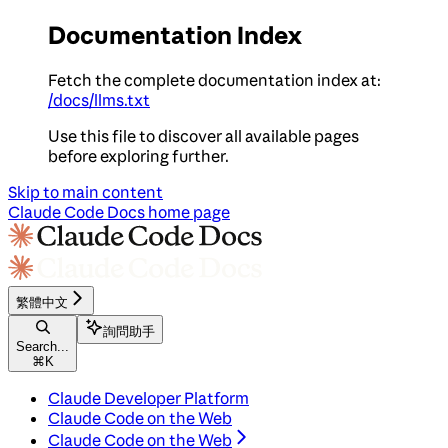
Documentation Index
Fetch the complete documentation index at:
/docs/llms.txt
Use this file to discover all available pages
before exploring further.
Skip to main content
Claude Code Docs
home page
繁體中文
詢問助手
Search...
⌘
K
Claude Developer Platform
Claude Code on the Web
Claude Code on the Web