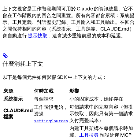
上下文視窗是工作階段期間可用於 Claude 的資訊總量。它不
會在工作階段內的回合之間重置。所有內容都會累積：系統提
示、工具定義、對話歷史記錄、工具輸入和工具輸出。在回合
之間保持相同的內容（系統提示、工具定義、CLAUDE.md）
會自動進行
提示快取
，這會減少重複前綴的成本和延遲。
什麼消耗上下文
以下是每個元件如何影響 SDK 中上下文的方式：
來源
何時加載
影響
系統提示
每個請求
小的固定成本，始終存在
每個請求中的完整內容（但提
工作階段開始，
CLAUDE.md
示快取，因此只有第一個請求
透過
檔案
支付完整成本）
settingSources
內建工具架構在每個請求時加
載。
工具搜尋
預設延遲 MCP