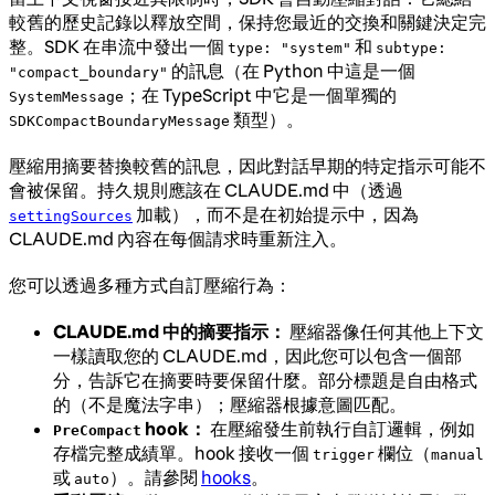
較舊的歷史記錄以釋放空間，保持您最近的交換和關鍵決定完
整。SDK 在串流中發出一個
和
type: "system"
subtype:
的訊息（在 Python 中這是一個
"compact_boundary"
；在 TypeScript 中它是一個單獨的
SystemMessage
類型）。
SDKCompactBoundaryMessage
壓縮用摘要替換較舊的訊息，因此對話早期的特定指示可能不
會被保留。持久規則應該在 CLAUDE.md 中（透過
加載），而不是在初始提示中，因為
settingSources
CLAUDE.md 內容在每個請求時重新注入。
您可以透過多種方式自訂壓縮行為：
CLAUDE.md 中的摘要指示：
壓縮器像任何其他上下文
一樣讀取您的 CLAUDE.md，因此您可以包含一個部
分，告訴它在摘要時要保留什麼。部分標題是自由格式
的（不是魔法字串）；壓縮器根據意圖匹配。
hook：
在壓縮發生前執行自訂邏輯，例如
PreCompact
存檔完整成績單。hook 接收一個
欄位（
trigger
manual
或
）。請參閱
hooks
。
auto