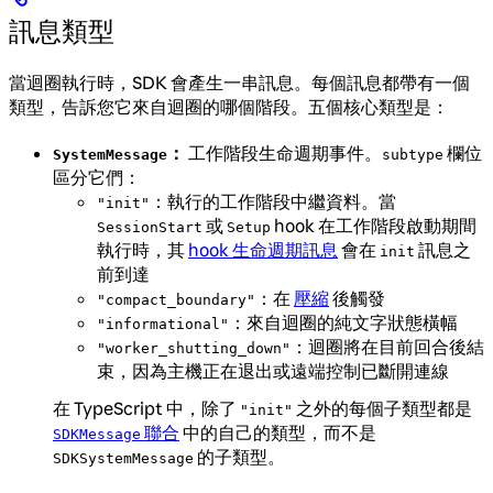
訊息類型
當迴圈執行時，SDK 會產生一串訊息。每個訊息都帶有一個
類型，告訴您它來自迴圈的哪個階段。五個核心類型是：
：
工作階段生命週期事件。
欄位
SystemMessage
subtype
區分它們：
：執行的工作階段中繼資料。當
"init"
或
hook 在工作階段啟動期間
SessionStart
Setup
執行時，其
hook 生命週期訊息
會在
訊息之
init
前到達
：在
壓縮
後觸發
"compact_boundary"
：來自迴圈的純文字狀態橫幅
"informational"
：迴圈將在目前回合後結
"worker_shutting_down"
束，因為主機正在退出或遠端控制已斷開連線
在 TypeScript 中，除了
之外的每個子類型都是
"init"
聯合
中的自己的類型，而不是
SDKMessage
的子類型。
SDKSystemMessage