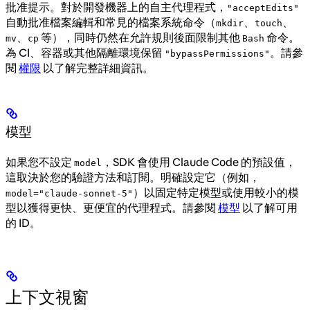
批准提示。對於開發機器上的自主代理程式，
"acceptEdits"
自動批准檔案編輯和常見的檔案系統命令（
、
、
mkdir
touch
、
等），同時仍然在允許規則後面限制其他
命令。
mv
cp
Bash
為 CI、容器或其他隔離環境保留
。請參
"bypassPermissions"
閱
權限
以了解完整詳細資訊。
模型
如果您不設定
，SDK 會使用 Claude Code 的預設值，
model
這取決於您的驗證方法和訂閱。明確設定它（例如，
）以固定特定模型或使用較小的模
model="claude-sonnet-5"
型以獲得更快、更便宜的代理程式。請參閱
模型
以了解可用
的 ID。
上下文視窗