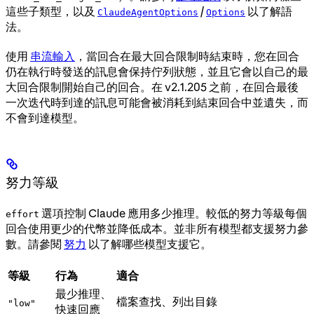
這些子類型，以及
/
以了解語
ClaudeAgentOptions
Options
法。
使用
串流輸入
，當回合在最大回合限制時結束時，您在回合
仍在執行時發送的訊息會保持佇列狀態，並且它會以自己的最
大回合限制開始自己的回合。在 v2.1.205 之前，在回合最後
一次迭代時到達的訊息可能會被消耗到結束回合中並遺失，而
不會到達模型。
努力等級
選項控制 Claude 應用多少推理。較低的努力等級每個
effort
回合使用更少的代幣並降低成本。並非所有模型都支援努力參
數。請參閱
努力
以了解哪些模型支援它。
等級
行為
適合
最少推理、
檔案查找、列出目錄
"low"
快速回應