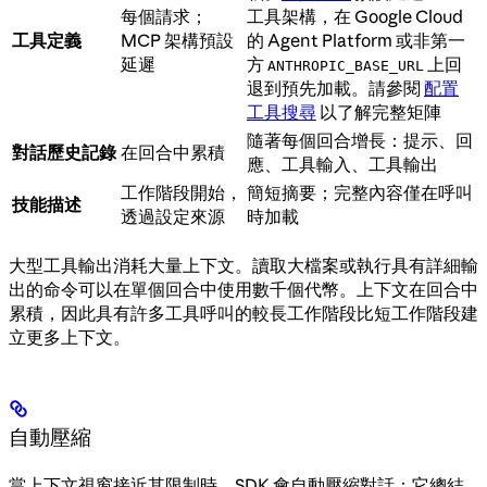
每個請求；
工具架構，在 Google Cloud
工具定義
MCP 架構預設
的 Agent Platform 或非第一
延遲
方
上回
ANTHROPIC_BASE_URL
退到預先加載。請參閱
配置
工具搜尋
以了解完整矩陣
隨著每個回合增長：提示、回
對話歷史記錄
在回合中累積
應、工具輸入、工具輸出
工作階段開始，
簡短摘要；完整內容僅在呼叫
技能描述
透過設定來源
時加載
大型工具輸出消耗大量上下文。讀取大檔案或執行具有詳細輸
出的命令可以在單個回合中使用數千個代幣。上下文在回合中
累積，因此具有許多工具呼叫的較長工作階段比短工作階段建
立更多上下文。
自動壓縮
當上下文視窗接近其限制時，SDK 會自動壓縮對話：它總結