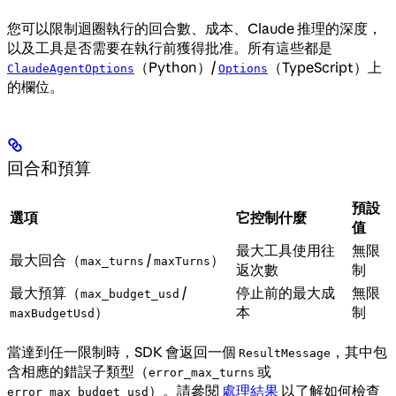
您可以限制迴圈執行的回合數、成本、Claude 推理的深度，
以及工具是否需要在執行前獲得批准。所有這些都是
（Python）/
（TypeScript）上
ClaudeAgentOptions
Options
的欄位。
回合和預算
預設
選項
它控制什麼
值
最大工具使用往
無限
最大回合（
/
）
max_turns
maxTurns
返次數
制
最大預算（
/
停止前的最大成
無限
max_budget_usd
）
本
制
maxBudgetUsd
當達到任一限制時，SDK 會返回一個
，其中包
ResultMessage
含相應的錯誤子類型（
或
error_max_turns
）。請參閱
處理結果
以了解如何檢查
error_max_budget_usd