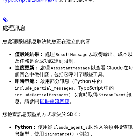
處理訊息
您處理哪些訊息取決於您正在建立的內容：
僅最終結果：
處理
以取得輸出、成本以
ResultMessage
及任務是否成功或達到限制。
進度更新：
處理
以查看 Claude 在每
AssistantMessage
個回合中做什麼，包括它呼叫了哪些工具。
即時串流：
啟用部分訊息（Python 中的
、TypeScript 中的
include_partial_messages
）以實時取得
訊
includePartialMessages
StreamEvent
息。請參閱
即時串流回應
。
您檢查訊息類型的方式取決於 SDK：
Python：
使用從
匯入的類別檢查訊
claude_agent_sdk
息類型，使用
（例如，
isinstance()