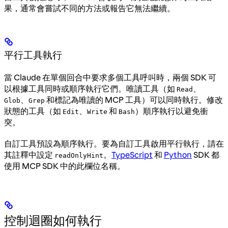
果，通常會嘗試不同的方法或報告它無法繼續。
平行工具執行
當 Claude 在單個回合中要求多個工具呼叫時，兩個 SDK 可
以根據工具同時或順序執行它們。唯讀工具（如
、
Read
、
和標記為唯讀的 MCP 工具）可以同時執行。修改
Glob
Grep
狀態的工具（如
、
和
）順序執行以避免衝
Edit
Write
Bash
突。
自訂工具預設為順序執行。要為自訂工具啟用平行執行，請在
其註釋中設定
。
TypeScript
和
Python
SDK 都
readOnlyHint
使用 MCP SDK 中的此欄位名稱。
控制迴圈如何執行