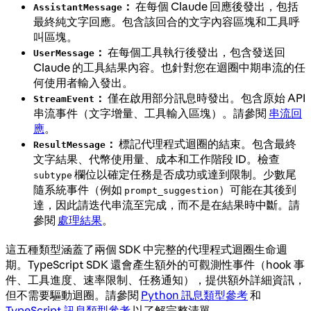
：
在每個 Claude 回應後發出，包括
AssistantMessage
最終純文字回應。包含該回合的文字內容區塊和工具呼
叫區塊。
：
在每個工具執行後發出，包含發送回
UserMessage
Claude 的工具結果內容。也針對您在迴圈中期串流的任
何使用者輸入發出。
：
僅在啟用部分訊息時發出。包含原始 API
StreamEvent
串流事件（文字增量、工具輸入區塊）。請參閱
串流回
應
。
：
標記代理程式迴圈的結束。包含最終
ResultMessage
文字結果、代幣使用量、成本和工作階段 ID。檢查
欄位以確定任務是否成功或達到限制。少數尾
subtype
隨系統事件（例如
）可能在其後到
prompt_suggestion
達，因此請迭代串流至完成，而不是在結果時中斷。請
參閱
處理結果
。
這五種類型涵蓋了兩個 SDK 中完整的代理程式迴圈生命週
期。TypeScript SDK 還會產生額外的可觀測性事件（hook 事
件、工具進度、速率限制、任務通知），提供額外詳細資訊，
但不需要驅動迴圈。請參閱
Python 訊息類型參考
和
TypeScript 訊息類型參考
以了解完整清單。