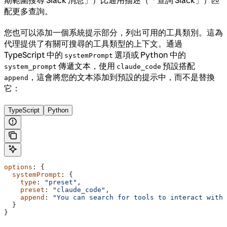
配更多查詢。
您也可以添加一個系統提示部分，列出可用的工具類別。這為
代理提供了有關可搜尋的工具類型的上下文。通過
TypeScript 中的
選項或 Python 中的
systemPrompt
傳遞文本，使用
預設搭配
system_prompt
claude_code
，這會將您的文本添加到預設的提示中，而不是替換
append
它：
TypeScript
Python
options
: {
  systemPrompt
: {
    type
: 
"preset"
,
    preset
: 
"claude_code"
,
    append
: 
"You can search for tools to interact with 
  }
}