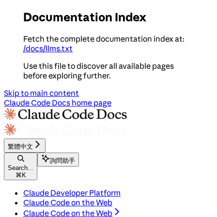
Documentation Index
Fetch the complete documentation index at:
/docs/llms.txt
Use this file to discover all available pages
before exploring further.
Skip to main content
Claude Code Docs
home page
繁體中文
詢問助手
Search...
⌘
K
Claude Developer Platform
Claude Code on the Web
Claude Code on the Web