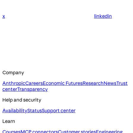
x
linkedin
Company
Anthropic
Careers
Economic Futures
Research
News
Trust
center
Transparency
Help and security
Availability
Status
Support center
Learn
Courses
MCP connectors
Customer stories
Engineering