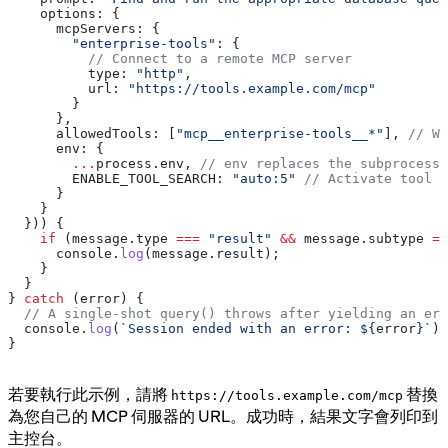
    options:
 {
      mcpServers:
 {
        "enterprise-tools"
:
 {
          // Connect to a remote MCP server
          type:
 "http"
,
          url:
 "https://tools.example.com/mcp"
        }
      },
      allowedTools:
 [
"mcp__enterprise-tools__*"
], 
// Wi
      env:
 {
        ...
process
.
env
, 
// env replaces the subprocess
        ENABLE_TOOL_SEARCH:
 "auto:5"
 // Activate tool s
      }
    }
  })) {
    if
 (
message
.
type
 ===
 "result"
 &&
 message
.
subtype
 ==
      console
.
log
(
message
.
result
);
    }
  }
} 
catch
 (
error
) {
  // A single-shot query() throws after yielding an err
  console
.
log
(
`Session ended with an error: 
${
error
}
`
);
}
若要執行此示例，請將
替換
https://tools.example.com/mcp
為您自己的 MCP 伺服器的 URL。成功時，結果文字會列印到
主控台。