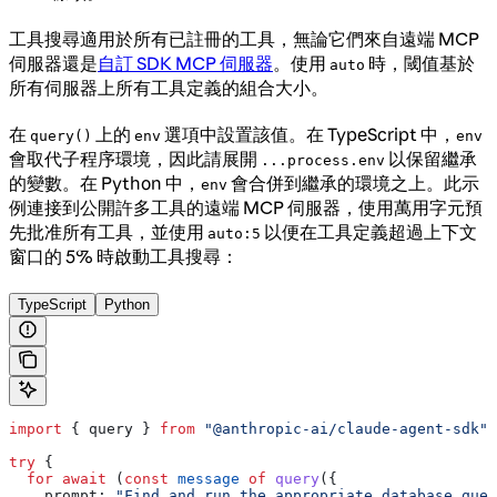
工具搜尋適用於所有已註冊的工具，無論它們來自遠端 MCP
伺服器還是
自訂 SDK MCP 伺服器
。使用
時，閾值基於
auto
所有伺服器上所有工具定義的組合大小。
在
上的
選項中設置該值。在 TypeScript 中，
query()
env
env
會取代子程序環境，因此請展開
以保留繼承
...process.env
的變數。在 Python 中，
會合併到繼承的環境之上。此示
env
例連接到公開許多工具的遠端 MCP 伺服器，使用萬用字元預
先批准所有工具，並使用
以便在工具定義超過上下文
auto:5
窗口的 5% 時啟動工具搜尋：
TypeScript
Python
import
 { 
query
 } 
from
 "@anthropic-ai/claude-agent-sdk"
;
try
 {
  for
 await
 (
const
 message
 of
 query
({
    prompt:
 "Find and run the appropriate database quer