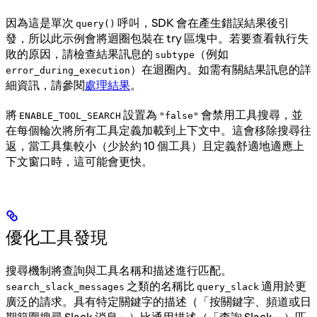
因為這是單次
呼叫，SDK 會在產生錯誤結果後引
query()
發，所以此示例會將迴圈包裝在 try 區塊中。若要查看執行失
敗的原因，請檢查結果訊息的
（例如
subtype
）在迴圈內。如需有關結果訊息的詳
error_during_execution
細資訊，請參閱
處理結果
。
將
設置為
會禁用工具搜尋，並
ENABLE_TOOL_SEARCH
"false"
在每個輪次將所有工具定義加載到上下文中。這會移除搜尋往
返，當工具集較小（少於約 10 個工具）且定義舒適地適應上
下文窗口時，這可能會更快。
優化工具發現
搜尋機制將查詢與工具名稱和描述進行匹配。
之類的名稱比
適用於更
search_slack_messages
query_slack
廣泛的請求。具有特定關鍵字的描述（「按關鍵字、頻道或日
期範圍搜尋 Slack 消息」）比通用描述（「查詢 Slack」）匹