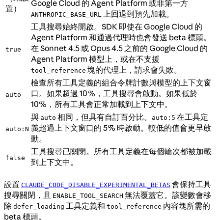
Google Cloud 的 Agent Platform 或非第一方
置）
上回退到預先加載。
ANTHROPIC_BASE_URL
工具搜尋始終開啟。SDK 即使在 Google Cloud 的
Agent Platform 和通過代理時也會發送 beta 標頭。
在 Sonnet 4.5 或 Opus 4.5 之前的 Google Cloud 的
true
Agent Platform 模型上，或在不支援
塊的代理上，請求會失敗。
tool_reference
檢查所有工具定義的組合令牌計數與模型的上下文窗
口。如果超過 10%，工具搜尋會啟動。如果低於
auto
10%，所有工具會正常加載到上下文中。
與
相同，但具有自訂百分比。
在工具定
auto
auto:5
義超過上下文窗口的 5% 時啟動。較低的值會更早啟
auto:N
動。
工具搜尋已關閉。所有工具定義在每個輪次都被加載
false
到上下文中。
設置
會保持工具
CLAUDE_CODE_DISABLE_EXPERIMENTAL_BETAS
搜尋關閉，且
無法覆蓋它。該變數會移
ENABLE_TOOL_SEARCH
除
工具定義和
內容塊所需的
defer_loading
tool_reference
beta 標頭。