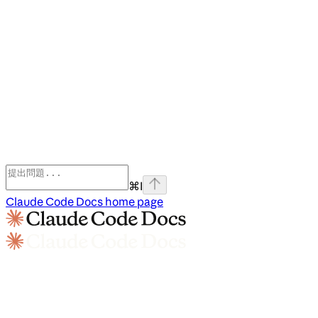
⌘
I
Claude Code Docs
home page