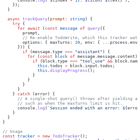
      console
.
log
(
`
${
index
 +
 1
}
. 
${
icon
}
 ${
text
}
`
);
    });
  }
  async
 trackQuery
(
prompt
:
 string
) {
    try
 {
      for
 await
 (
const
 message
 of
 query
({
        prompt
,
        // Re-enable TodoWrite, which this tracker watc
        options:
 { 
maxTurns:
 20
, 
env:
 { 
...
process
.
env
,
      })) {
        if
 (
message
.
type
 ===
 "assistant"
) {
          for
 (
const
 block
 of
 message
.
message
.
content
) 
            if
 (
block
.
type
 ===
 "tool_use"
 &&
 block
.
name
              this
.
todos
 =
 block
.
input
.
todos
;
              this
.
displayProgress
();
            }
          }
        }
      }
    } 
catch
 (
error
) {
      // A single-shot query() throws after yielding an
      // such as when the maxTurns limit is hit.
      console
.
log
(
`Session ended with an error: 
${
error
    }
  }
}
// Usage
const
 tracker
 =
 new
 TodoTracker
();