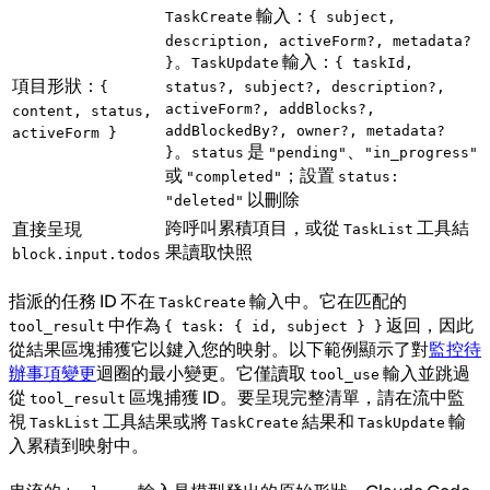
輸入：
TaskCreate
{ subject,
description, activeForm?, metadata?
。
輸入：
}
TaskUpdate
{ taskId,
項目形狀：
{
status?, subject?, description?,
activeForm?, addBlocks?,
content, status,
addBlockedBy?, owner?, metadata?
activeForm }
。
是
、
}
status
"pending"
"in_progress"
或
；設置
"completed"
status:
以刪除
"deleted"
跨呼叫累積項目，或從
工具結
直接呈現
TaskList
果讀取快照
block.input.todos
指派的任務 ID 不在
輸入中。它在匹配的
TaskCreate
中作為
返回，因此
tool_result
{ task: { id, subject } }
從結果區塊捕獲它以鍵入您的映射。以下範例顯示了對
監控待
辦事項變更
迴圈的最小變更。它僅讀取
輸入並跳過
tool_use
從
區塊捕獲 ID。要呈現完整清單，請在流中監
tool_result
視
工具結果或將
結果和
輸
TaskList
TaskCreate
TaskUpdate
入累積到映射中。