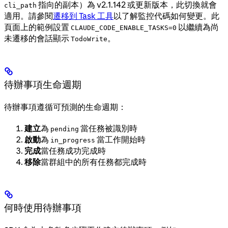
指向的副本）為 v2.1.142 或更新版本，此切換就會
cli_path
適用。請參閱
遷移到 Task 工具
以了解監控代碼如何變更。此
頁面上的範例設置
以繼續為尚
CLAUDE_CODE_ENABLE_TASKS=0
未遷移的會話顯示
。
TodoWrite
待辦事項生命週期
待辦事項遵循可預測的生命週期：
建立
為
當任務被識別時
pending
啟動
為
當工作開始時
in_progress
完成
當任務成功完成時
移除
當群組中的所有任務都完成時
何時使用待辦事項