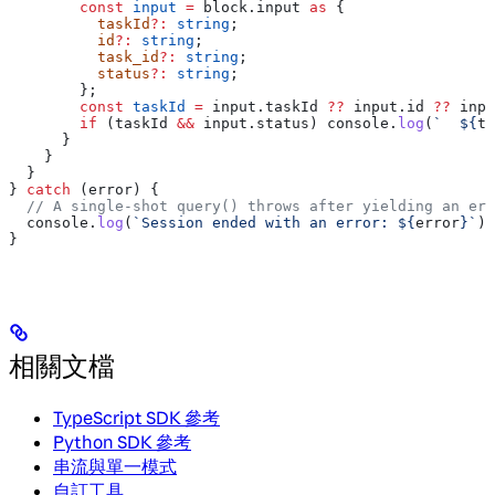
        const
 input
 =
 block
.
input
 as
 {
          taskId
?:
 string
;
          id
?:
 string
;
          task_id
?:
 string
;
          status
?:
 string
;
        };
        const
 taskId
 =
 input
.
taskId
 ??
 input
.
id
 ??
 inpu
        if
 (
taskId
 &&
 input
.
status
) 
console
.
log
(
`  
${
ta
      }
    }
  }
} 
catch
 (
error
) {
  // A single-shot query() throws after yielding an err
  console
.
log
(
`Session ended with an error: 
${
error
}
`
);
}
相關文檔
TypeScript SDK 參考
Python SDK 參考
串流與單一模式
自訂工具