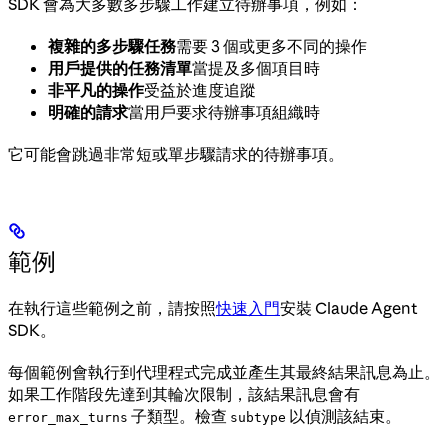
SDK 會為大多數多步驟工作建立待辦事項，例如：
複雜的多步驟任務
需要 3 個或更多不同的操作
用戶提供的任務清單
當提及多個項目時
非平凡的操作
受益於進度追蹤
明確的請求
當用戶要求待辦事項組織時
它可能會跳過非常短或單步驟請求的待辦事項。
範例
在執行這些範例之前，請按照
快速入門
安裝 Claude Agent
SDK。
每個範例會執行到代理程式完成並產生其最終結果訊息為止。
如果工作階段先達到其輪次限制，該結果訊息會有
子類型。檢查
以偵測該結束。
error_max_turns
subtype