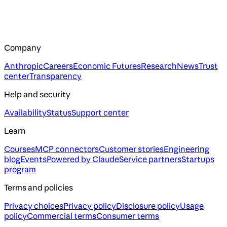
Company
Anthropic
Careers
Economic Futures
Research
News
Trust
center
Transparency
Help and security
Availability
Status
Support center
Learn
Courses
MCP connectors
Customer stories
Engineering
blog
Events
Powered by Claude
Service partners
Startups
program
Terms and policies
Privacy choices
Privacy policy
Disclosure policy
Usage
policy
Commercial terms
Consumer terms