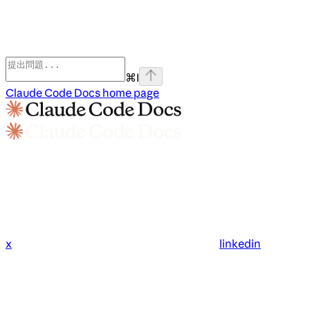
⌘
I
Claude Code Docs
home page
x
linkedin