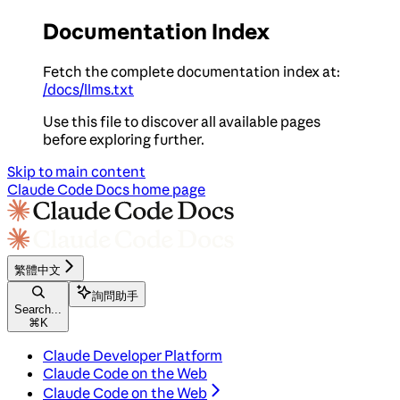
Documentation Index
Fetch the complete documentation index at:
/docs/llms.txt
Use this file to discover all available pages
before exploring further.
Skip to main content
Claude Code Docs
home page
繁體中文
詢問助手
Search...
⌘
K
Claude Developer Platform
Claude Code on the Web
Claude Code on the Web