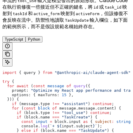
串流的
輸入是模型發出的原始形狀。Claude Code
tool_use
在執行前修復一些接近但不正確的鍵名，將
或
映
id
task_id
射到
和
映射到
，但該修復不
taskId
active_form
activeForm
會反映在流中。防禦性地讀取
輸入欄位，如下面
TaskUpdate
的範例所示，而不是假設規範名稱始終存在。
TypeScript
Python
import
 { 
query
 } 
from
 "@anthropic-ai/claude-agent-sdk"
;
try
 {
  for
 await
 (
const
 message
 of
 query
({
    prompt:
 "Optimize my React app performance and trac
    options:
 { 
maxTurns:
 15
 },
  })) {
    if
 (
message
.
type
 !==
 "assistant"
) 
continue
;
    for
 (
const
 block
 of
 message
.
message
.
content
) {
      if
 (
block
.
type
 !==
 "tool_use"
) 
continue
;
      if
 (
block
.
name
 ===
 "TaskCreate"
) {
        const
 input
 =
 block
.
input
 as
 { 
subject
:
 string
 
        console
.
log
(
`+ 
${
input
.
subject
}
`
);
      } 
else
 if
 (
block
.
name
 ===
 "TaskUpdate"
) {