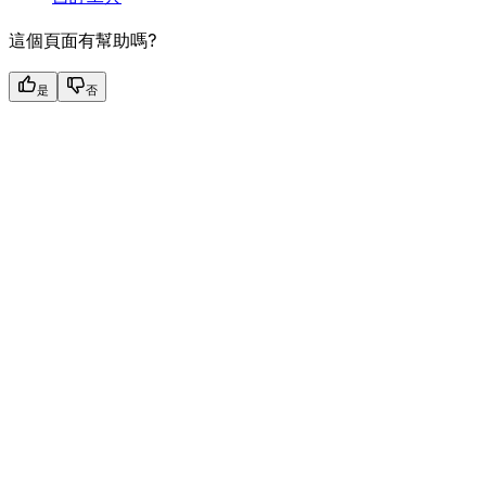
這個頁面有幫助嗎?
是
否