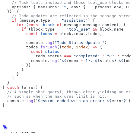
    // Task tools instead and these tool_use blocks nev
    options:
 { 
maxTurns:
 15
, 
env:
 { 
...
process
.
env
, 
CLA
  })) {
    // Todo updates are reflected in the message stream
    if
 (
message
.
type
 ===
 "assistant"
) {
      for
 (
const
 block
 of
 message
.
message
.
content
) {
        if
 (
block
.
type
 ===
 "tool_use"
 &&
 block
.
name
 ===
          const
 todos
 =
 block
.
input
.
todos
;
          console
.
log
(
"Todo Status Update:"
);
          todos
.
forEach
((
todo
, 
index
) 
=>
 {
            const
 status
 =
              todo
.
status
 ===
 "completed"
 ?
 "✅"
 :
 todo
            console
.
log
(
`
${
index
 +
 1
}
. 
${
status
}
 ${
todo
          });
        }
      }
    }
  }
} 
catch
 (
error
) {
  // A single-shot query() throws after yielding an err
  // such as when the maxTurns limit is hit.
  console
.
log
(
`Session ended with an error: 
${
error
}
`
);
}