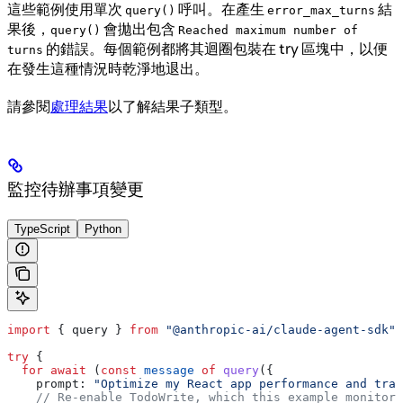
這些範例使用單次
呼叫。在產生
結
query()
error_max_turns
果後，
會拋出包含
query()
Reached maximum number of
的錯誤。每個範例都將其迴圈包裝在 try 區塊中，以便
turns
在發生這種情況時乾淨地退出。
請參閱
處理結果
以了解結果子類型。
監控待辦事項變更
TypeScript
Python
import
 { 
query
 } 
from
 "@anthropic-ai/claude-agent-sdk"
;
try
 {
  for
 await
 (
const
 message
 of
 query
({
    prompt:
 "Optimize my React app performance and trac
    // Re-enable TodoWrite, which this example monitors