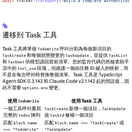
await
 tracker
.
trackQuery
(
"Build a complete authenticati
遷移到 Task 工具
Task 工具將單個
呼叫分割為每個新項目的
TodoWrite
和每個狀態變更的
，並提供
TaskCreate
TaskUpdate
TaskList
和
供模型讀回當前清單。您的監控代碼仍然檢查助手
TaskGet
流中的
區塊，但維護一個由任務 ID 鍵入的映射，而
tool_use
不是在每次呼叫時替換整個清單。Task 工具是 TypeScript
Agent SDK 0.3.142 和 Claude Code v2.1.142 起的預設值，因
此不需要
變更。
options.env
使用
使用 Task 工具
TodoWrite
一個工具呼叫重寫
新增一個項目，
TaskCreate
TaskUpdate
完整的
陣列
按
修補一個項目
todos
taskId
匹配
匹配
或
block.name
block.name === "TaskCreate"
=== "TodoWrite"
"TaskUpdate"