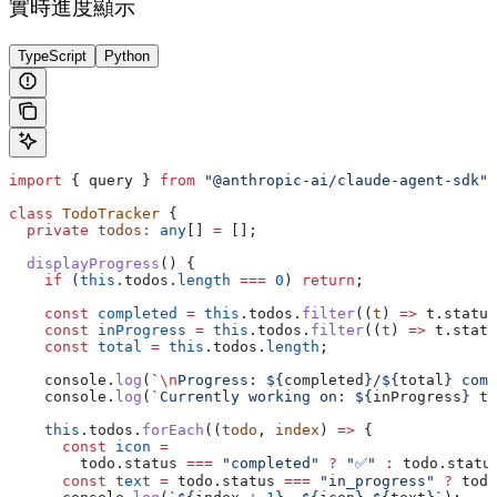
實時進度顯示
TypeScript
Python
import
 { 
query
 } 
from
 "@anthropic-ai/claude-agent-sdk"
;
class
 TodoTracker
 {
  private
 todos
:
 any
[] 
=
 [];
  displayProgress
() {
    if
 (
this
.
todos
.
length
 ===
 0
) 
return
;
    const
 completed
 =
 this
.
todos
.
filter
((
t
) 
=>
 t
.
status
    const
 inProgress
 =
 this
.
todos
.
filter
((
t
) 
=>
 t
.
statu
    const
 total
 =
 this
.
todos
.
length
;
    console
.
log
(
`
\n
Progress: 
${
completed
}
/
${
total
}
 comp
    console
.
log
(
`Currently working on: 
${
inProgress
}
 ta
    this
.
todos
.
forEach
((
todo
, 
index
) 
=>
 {
      const
 icon
 =
        todo
.
status
 ===
 "completed"
 ?
 "✅"
 :
 todo
.
statu
      const
 text
 =
 todo
.
status
 ===
 "in_progress"
 ?
 todo