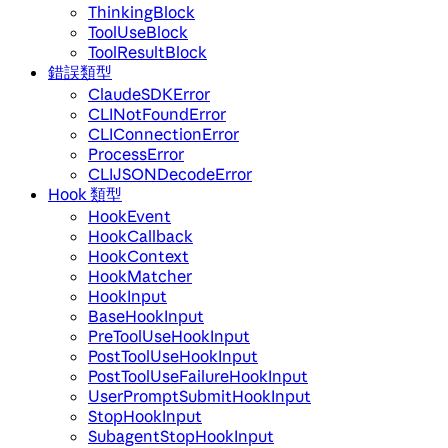
ThinkingBlock
ToolUseBlock
ToolResultBlock
錯誤類型
ClaudeSDKError
CLINotFoundError
CLIConnectionError
ProcessError
CLIJSONDecodeError
Hook 類型
HookEvent
HookCallback
HookContext
HookMatcher
HookInput
BaseHookInput
PreToolUseHookInput
PostToolUseHookInput
PostToolUseFailureHookInput
UserPromptSubmitHookInput
StopHookInput
SubagentStopHookInput