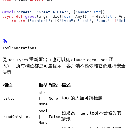
@tool
(
"greet"
, 
"Greet a user"
, {
"name"
: 
str
})
async
 def
 greet
(
args
: dict[
str
, Any]) -> dict[
str
, Any]
    return
 {
"content"
: [{
"type"
: 
"text"
, 
"text"
: 
f
"Hell
ToolAnnotations
從
重新匯出（也可以從
匯
mcp.types
claude_agent_sdk
入）。所有欄位都是可選提示；客戶端不應依賴它們進行安全
決策。
欄位
類型
預設
描述
str
tool 的人類可讀標題
title
|
None
None
bool
如果為
，tool 不會修改其
True
readOnlyHint
|
False
環境
None