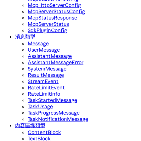
McpHttpServerConfig
McpServerStatusConfig
McpStatusResponse
McpServerStatus
SdkPluginConfig
消息類型
Message
UserMessage
AssistantMessage
AssistantMessageError
SystemMessage
ResultMessage
StreamEvent
RateLimitEvent
RateLimitInfo
TaskStartedMessage
TaskUsage
TaskProgressMessage
TaskNotificationMessage
內容區塊類型
ContentBlock
TextBlock