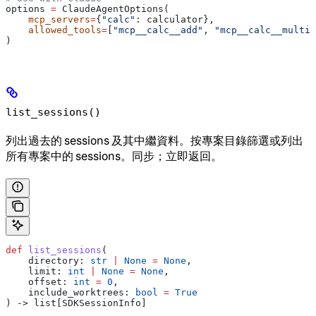
options 
=
 ClaudeAgentOptions(
    mcp_servers
=
{
"calc"
: calculator},
    allowed_tools
=
[
"mcp__calc__add"
, 
"mcp__calc__multip
)
list_sessions()
列出過去的 sessions 及其中繼資料。按專案目錄篩選或列出
所有專案中的 sessions。同步；立即返回。
def
 list_sessions
(
    directory
: 
str
 |
 None
 =
 None
,
    limit
: 
int
 |
 None
 =
 None
,
    offset
: 
int
 =
 0
,
    include_worktrees
: 
bool
 =
 True
) -> list[SDKSessionInfo]