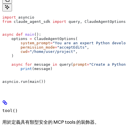
import
 asyncio
from
 claude_agent_sdk 
import
 query, ClaudeAgentOptions
async
 def
 main
():
    options 
=
 ClaudeAgentOptions(
        system_prompt
=
"You are an expert Python develop
        permission_mode
=
"acceptEdits"
,
        cwd
=
"/home/user/project"
,
    )
    async
 for
 message 
in
 query(
prompt
=
"Create a Python 
        print
(message)
asyncio.run(main())
tool()
用於定義具有類型安全的 MCP tools 的裝飾器。