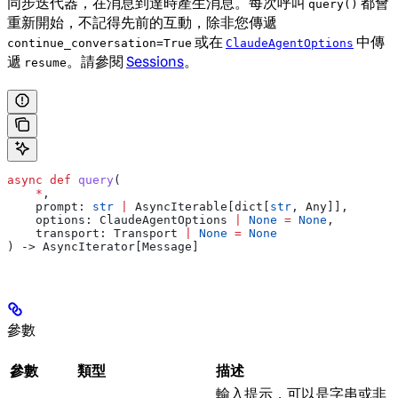
同步迭代器，在消息到達時產生消息。每次呼叫
都會
query()
重新開始，不記得先前的互動，除非您傳遞
或在
中傳
continue_conversation=True
ClaudeAgentOptions
遞
。請參閱
Sessions
。
resume
async
 def
 query
(
    *
,
    prompt
: 
str
 |
 AsyncIterable[dict[
str
, Any]],
    options
: ClaudeAgentOptions 
|
 None
 =
 None
,
    transport
: Transport 
|
 None
 =
 None
) -> AsyncIterator[Message]
參數
參數
類型
描述
輸入提示，可以是字串或非