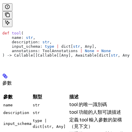
def
 tool
(
    name
: 
str
,
    description
: 
str
,
    input_schema
: 
type
 |
 dict[
str
, Any],
    annotations
: ToolAnnotations 
|
 None
 =
 None
) -> Callable[[Callable[[Any], Awaitable[dict[
str
, Any]
參數
參數
類型
描述
tool 的唯一識別碼
name
str
tool 功能的人類可讀描述
description
str
定義 tool 輸入參數的架構
type |
input_schema
（見下文）
dict[str, Any]