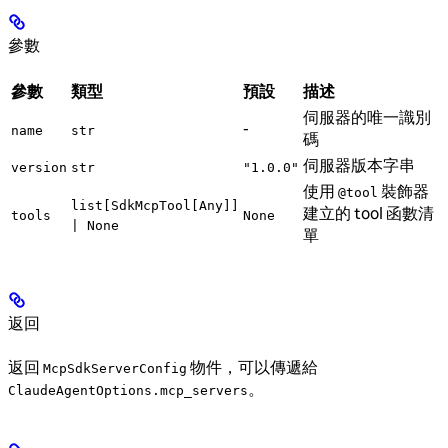
參數
參數
類型
預設
描述
伺服器的唯一識別
-
name
str
碼
伺服器版本字串
version
str
"1.0.0"
使用
裝飾器
@tool
list[SdkMcpTool[Any]]
建立的 tool 函數清
tools
None
| None
單
返回
返回
物件，可以傳遞給
McpSdkServerConfig
。
ClaudeAgentOptions.mcp_servers