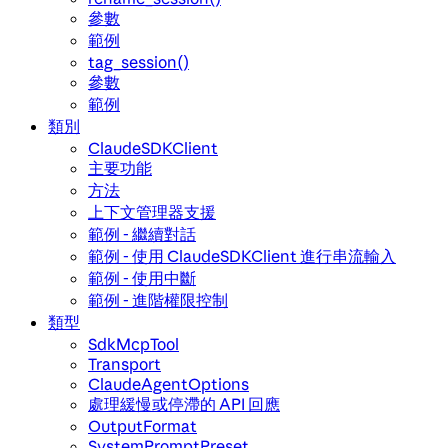
參數
範例
tag_session()
參數
範例
類別
ClaudeSDKClient
主要功能
方法
上下文管理器支援
範例 - 繼續對話
範例 - 使用 ClaudeSDKClient 進行串流輸入
範例 - 使用中斷
範例 - 進階權限控制
類型
SdkMcpTool
Transport
ClaudeAgentOptions
處理緩慢或停滯的 API 回應
OutputFormat
SystemPromptPreset