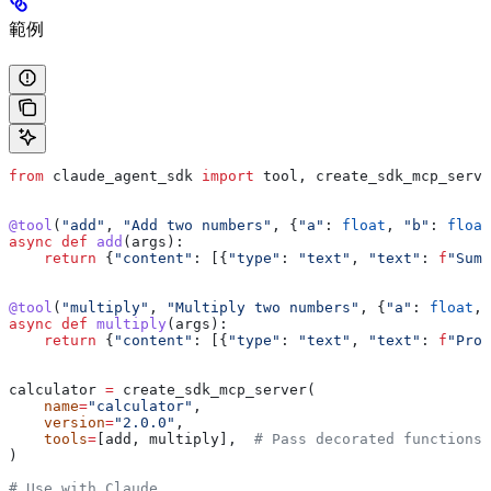
範例
from
 claude_agent_sdk 
import
 tool, create_sdk_mcp_serve
@tool
(
"add"
, 
"Add two numbers"
, {
"a"
: 
float
, 
"b"
: 
float
async
 def
 add
(
args
):
    return
 {
"content"
: [{
"type"
: 
"text"
, 
"text"
: 
f
"Sum:
@tool
(
"multiply"
, 
"Multiply two numbers"
, {
"a"
: 
float
, 
async
 def
 multiply
(
args
):
    return
 {
"content"
: [{
"type"
: 
"text"
, 
"text"
: 
f
"Prod
calculator 
=
 create_sdk_mcp_server(
    name
=
"calculator"
,
    version
=
"2.0.0"
,
    tools
=
[add, multiply],  
# Pass decorated functions
)
# Use with Claude