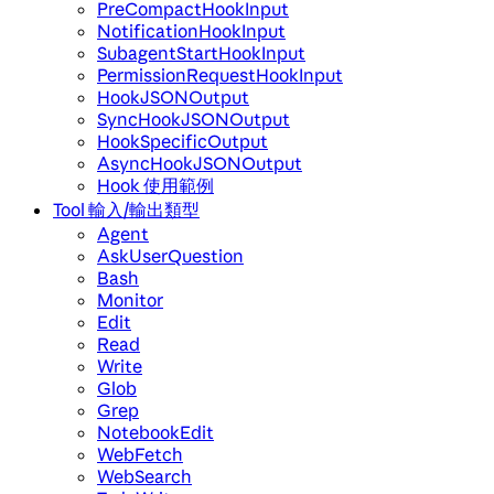
PreCompactHookInput
NotificationHookInput
SubagentStartHookInput
PermissionRequestHookInput
HookJSONOutput
SyncHookJSONOutput
HookSpecificOutput
AsyncHookJSONOutput
Hook 使用範例
Tool 輸入/輸出類型
Agent
AskUserQuestion
Bash
Monitor
Edit
Read
Write
Glob
Grep
NotebookEdit
WebFetch
WebSearch