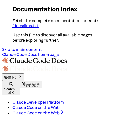
Documentation Index
Fetch the complete documentation index at:
/docs/llms.txt
Use this file to discover all available pages
before exploring further.
Skip to main content
Claude Code Docs
home page
繁體中文
詢問助手
Search...
⌘
K
Claude Developer Platform
Claude Code on the Web
Claude Code on the Web