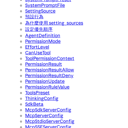
SystemPromptFile
SettingSource
預設行為
為什麼使用 setting_sources
設定優先順序
AgentDefinition
PermissionMode
EffortLevel
CanUseTool
ToolPermissionContext
PermissionResult
PermissionResultAllow
PermissionResultDeny
PermissionUpdate
PermissionRuleValue
ToolsPreset
ThinkingConfig
SdkBeta
McpSdkServerConfig
McpServerConfig
McpStdioServerConfig
McpSSEServerConfig