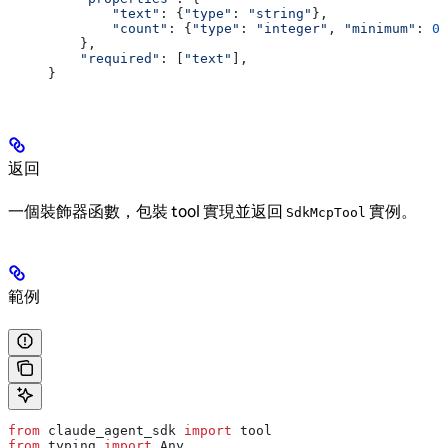
        "text"
: {
"type"
: 
"string"
},
        "count"
: {
"type"
: 
"integer"
, 
"minimum"
: 
0
}
    },
    "required"
: [
"text"
],
}
返回
一個裝飾器函數，包裝 tool 實現並返回
實例。
SdkMcpTool
範例
from
 claude_agent_sdk 
import
 tool
from
 typing 
import
 Any