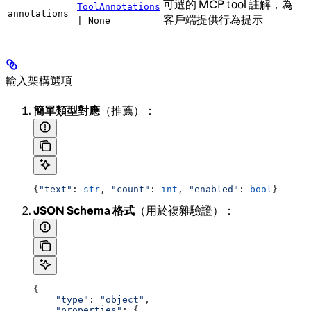
可選的 MCP tool 註解，為
ToolAnnotations
annotations
客戶端提供行為提示
| None
輸入架構選項
簡單類型對應
（推薦）：
{
"text"
: 
str
, 
"count"
: 
int
, 
"enabled"
: 
bool
}
JSON Schema 格式
（用於複雜驗證）：
{
    "type"
: 
"object"
,
    "properties"
: {