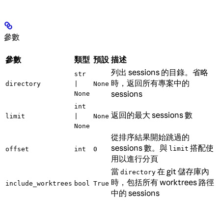
參數
參數
類型
預設
描述
列出 sessions 的目錄。省略
str
時，返回所有專案中的
directory
|
None
sessions
None
int
返回的最大 sessions 數
limit
|
None
None
從排序結果開始跳過的
sessions 數。與
搭配使
limit
offset
int
0
用以進行分頁
當
在 git 儲存庫內
directory
時，包括所有 worktrees 路徑
include_worktrees
bool
True
中的 sessions