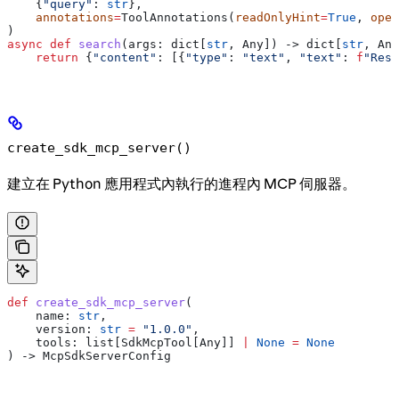
    {
"query"
: 
str
},
    annotations
=
ToolAnnotations(
readOnlyHint
=
True
, 
open
)
async
 def
 search
(
args
: dict[
str
, Any]) -> dict[
str
, Any
    return
 {
"content"
: [{
"type"
: 
"text"
, 
"text"
: 
f
"Resu
create_sdk_mcp_server()
建立在 Python 應用程式內執行的進程內 MCP 伺服器。
def
 create_sdk_mcp_server
(
    name
: 
str
,
    version
: 
str
 =
 "1.0.0"
,
    tools
: list[SdkMcpTool[Any]] 
|
 None
 =
 None
) -> McpSdkServerConfig