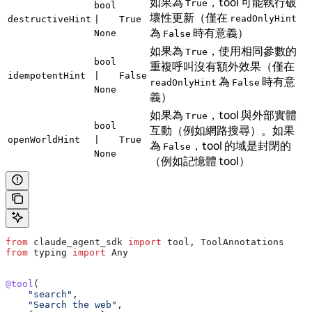
如果為
，tool 可能執行破
True
bool
壞性更新（僅在
readOnlyHint
destructiveHint
|
True
為
時有意義）
None
False
如果為
，使用相同參數的
True
bool
重複呼叫沒有額外效果（僅在
idempotentHint
|
False
為
時有意
readOnlyHint
False
None
義）
如果為
，tool 與外部實體
True
bool
互動（例如網路搜尋）。如果
openWorldHint
|
True
為
，tool 的域是封閉的
False
None
（例如記憶體 tool）
from
 claude_agent_sdk 
import
 tool, ToolAnnotations
from
 typing 
import
 Any
@tool
(
    "search"
,
    "Search the web"
,