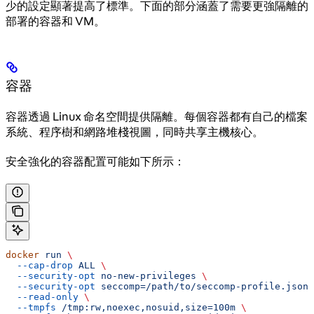
少的設定顯著提高了標準。下面的部分涵蓋了需要更強隔離的
部署的容器和 VM。
容器
容器透過 Linux 命名空間提供隔離。每個容器都有自己的檔案
系統、程序樹和網路堆棧視圖，同時共享主機核心。
安全強化的容器配置可能如下所示：
docker
 run
 \
  --cap-drop
 ALL
 \
  --security-opt
 no-new-privileges
 \
  --security-opt
 seccomp=/path/to/seccomp-profile.json
 
  --read-only
 \
  --tmpfs
 /tmp:rw,noexec,nosuid,size=100m
 \