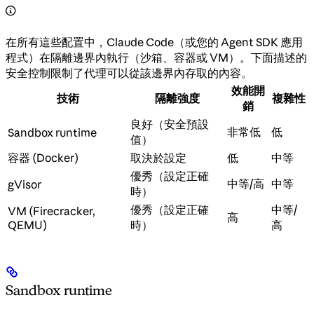
在所有這些配置中，Claude Code（或您的 Agent SDK 應用
程式）在隔離邊界內執行（沙箱、容器或 VM）。下面描述的
安全控制限制了代理可以從該邊界內存取的內容。
效能開
技術
隔離強度
複雜性
銷
良好（安全預設
非常低
低
Sandbox runtime
值）
容器 (Docker)
取決於設定
低
中等
優秀（設定正確
中等/高
中等
gVisor
時）
優秀（設定正確
中等/
VM (Firecracker,
高
QEMU)
時）
高
Sandbox runtime