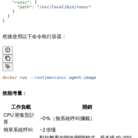
    "runsc"
: {
      "path"
: 
"/usr/local/bin/runsc"
    }
  }
}
然後使用以下命令執行容器：
docker
 run
 --runtime=runsc
 agent-image
效能考量：
工作負載
開銷
CPU 密集型計
~0%（無系統呼叫攔截）
算
簡單系統呼叫
~2 倍慢
對於繁重的開啟/關閉模式，最多慢 10-200