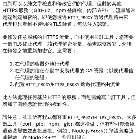
由到可以以純文字檢查和修改它們的代理。但對於其他
HTTPS 服務（GitHub、npm 登錄檔、內部 API），流量通常
是端到端加密的。即使您透過
透過代理路由它，
HTTP_PROXY
代理也只看到不透明的 TLS 隧道，無法注入認證。
要修改任意服務的 HTTPS 流量，而不使用自訂工具，您需要
一個 TLS 終止代理，該代理解密流量、檢查或修改它，然後
在轉發之前重新加密它。這需要：
在代理的容器外執行代理
在代理的信任存儲中安裝代理的 CA 憑證（以便代理信
任代理的憑證）
配置
/
透過代理路由流量
HTTP_PROXY
HTTPS_PROXY
此方法處理任何基於 HTTP 的服務，而無需編寫自訂工具，但
增加了圍繞憑證管理的複雜性。
請注意，並非所有程式都尊重
/
。大多
HTTP_PROXY
HTTPS_PROXY
數工具（curl、pip、npm、git）都這樣做，但有些可能會繞
過這些變數並直接連接。例如，Node.js
預設忽略這
fetch()
些變數；在 Node 24+ 中，您可以設定