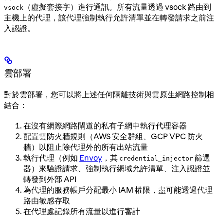
（虛擬套接字）進行通訊。所有流量透過 vsock 路由到
vsock
主機上的代理，該代理強制執行允許清單並在轉發請求之前注
入認證。
雲部署
對於雲部署，您可以將上述任何隔離技術與雲原生網路控制相
結合：
在沒有網際網路閘道的私有子網中執行代理容器
配置雲防火牆規則（AWS 安全群組、GCP VPC 防火
牆）以阻止除代理外的所有出站流量
執行代理（例如
Envoy
，其
篩選
credential_injector
器）來驗證請求、強制執行網域允許清單、注入認證並
轉發到外部 API
為代理的服務帳戶分配最小 IAM 權限，盡可能透過代理
路由敏感存取
在代理處記錄所有流量以進行審計