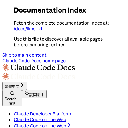
Documentation Index
Fetch the complete documentation index at:
/docs/llms.txt
Use this file to discover all available pages
before exploring further.
Skip to main content
Claude Code Docs
home page
繁體中文
詢問助手
Search...
⌘
K
Claude Developer Platform
Claude Code on the Web
Claude Code on the Web