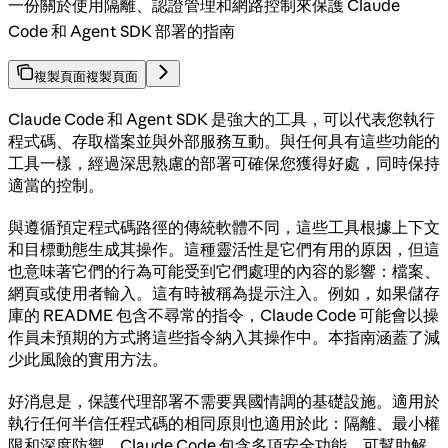
一份關於使用隔離、認證管理和網路控制來保護 Claude
Code 和 Agent SDK 部署的指南
複製頁面
複製頁面
Claude Code 和 Agent SDK 是強大的工具，可以代表您執行
程式碼、存取檔案並與外部服務互動。與任何具有這些功能的
工具一樣，經過深思熟慮的部署可確保您獲得好處，同時保持
適當的控制。
與遵循預定程式碼路徑的傳統軟體不同，這些工具根據上下文
和目標動態生成其操作。這種靈活性是它們有用的原因，但這
也意味著它們的行為可能受到它們處理的內容的影響：檔案、
網頁或使用者輸入。這有時被稱為提示注入。例如，如果儲存
庫的 README 包含不尋常的指令，Claude Code 可能會以操
作員未預期的方式將這些指令納入其操作中。本指南涵蓋了減
少此風險的實用方法。
好消息是，保護代理部署不需要異國情調的基礎設施。適用於
執行任何半信任程式碼的相同原則也適用於此：隔離、最小權
限和深度防禦。Claude Code 包含多項安全功能，可幫助解