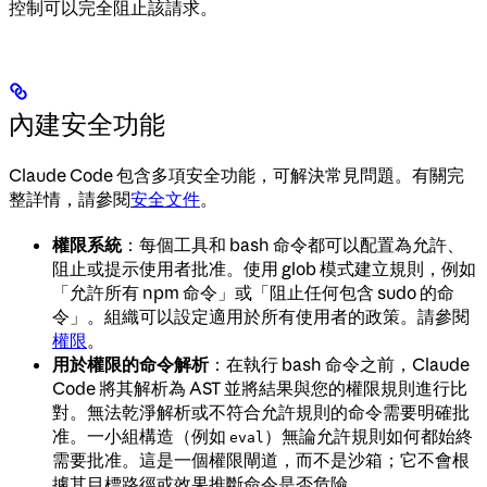
控制可以完全阻止該請求。
內建安全功能
Claude Code 包含多項安全功能，可解決常見問題。有關完
整詳情，請參閱
安全文件
。
權限系統
：每個工具和 bash 命令都可以配置為允許、
阻止或提示使用者批准。使用 glob 模式建立規則，例如
「允許所有 npm 命令」或「阻止任何包含 sudo 的命
令」。組織可以設定適用於所有使用者的政策。請參閱
權限
。
用於權限的命令解析
：在執行 bash 命令之前，Claude
Code 將其解析為 AST 並將結果與您的權限規則進行比
對。無法乾淨解析或不符合允許規則的命令需要明確批
准。一小組構造（例如
）無論允許規則如何都始終
eval
需要批准。這是一個權限閘道，而不是沙箱；它不會根
據其目標路徑或效果推斷命令是否危險。