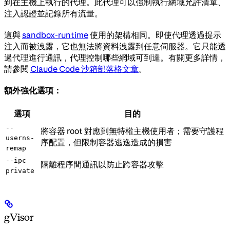
到在主機上執行的代理。此代理可以強制執行網域允許清單、
注入認證並記錄所有流量。
這與
sandbox-runtime
使用的架構相同。即使代理透過提示
注入而被洩露，它也無法將資料洩露到任意伺服器。它只能透
過代理進行通訊，代理控制哪些網域可到達。有關更多詳情，
請參閱
Claude Code 沙箱部落格文章
。
額外強化選項：
選項
目的
--
將容器 root 對應到無特權主機使用者；需要守護程
userns-
序配置，但限制容器逃逸造成的損害
remap
--ipc
隔離程序間通訊以防止跨容器攻擊
private
gVisor