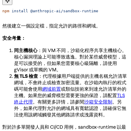
npm
 install
 @anthropic-ai/sandbox-runtime
然後建立一個設定檔，指定允許的路徑和網域。
安全考量：
同主機核心
：與 VM 不同，沙箱化程序共享主機核心。
核心漏洞理論上可能導致逃逸。對於某些威脅模型，這
是可以接受的，但如果您需要核心級隔離，請使用
gVisor 或單獨的 VM。
無 TLS 檢查
：代理根據用戶端提供的主機名稱允許清單
網域，不會終止或檢查加密流量。在沙箱內執行的程式
碼可能會使用
網域前置
或類似技術來到達允許清單外的
主機。如果您的威脅模型需要更強的保證，請配置
TLS
終止代理
。有關更多詳情，請參閱
沙箱安全限制
。另
外，如果代理對允許的網域具有寬鬆認證，請確保它無
法使用該網域觸發其他網路請求或洩露資料。
對於許多單開發人員和 CI/CD 用例，sandbox-runtime 以最