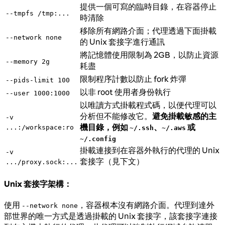
提供一個可寫的臨時目錄，在容器停止
--tmpfs /tmp:...
時清除
移除所有網路介面；代理透過下面掛載
--network none
的 Unix 套接字進行通訊
將記憶體使用限制為 2GB，以防止資源
--memory 2g
耗盡
限制程序計數以防止 fork 炸彈
--pids-limit 100
以非 root 使用者身份執行
--user 1000:1000
以唯讀方式掛載程式碼，以便代理可以
分析但不能修改它。
避免掛載敏感的主
-v
機目錄，例如
、
或
...:/workspace:ro
~/.ssh
~/.aws
~/.config
掛載連接到在容器外執行的代理的 Unix
-v
套接字（見下文）
.../proxy.sock:...
Unix 套接字架構：
使用
，容器根本沒有網路介面。代理到達外
--network none
部世界的唯一方式是透過掛載的 Unix 套接字，該套接字連接