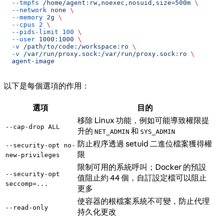
  --tmpfs
 /home/agent:rw,noexec,nosuid,size=500m
 \
  --network
 none
 \
  --memory
 2g
 \
  --cpus
 2
 \
  --pids-limit
 100
 \
  --user
 1000:1000
 \
  -v
 /path/to/code:/workspace:ro
 \
  -v
 /var/run/proxy.sock:/var/run/proxy.sock:ro
 \
  agent-image
以下是每個選項的作用：
選項
目的
移除 Linux 功能，例如可能導致權限提
--cap-drop ALL
升的
和
NET_ADMIN
SYS_ADMIN
防止程序透過 setuid 二進位檔案獲得權
--security-opt no-
限
new-privileges
限制可用的系統呼叫；Docker 的預設
--security-opt
值阻止約 44 個，自訂設定檔可以阻止
seccomp=...
更多
使容器的根檔案系統不可變，防止代理
--read-only
持久化更改