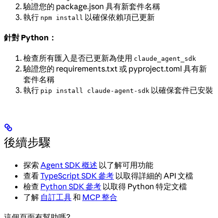
驗證您的 package.json 具有新套件名稱
執行
以確保依賴項已更新
npm install
針對 Python：
檢查所有匯入是否已更新為使用
claude_agent_sdk
驗證您的 requirements.txt 或 pyproject.toml 具有新
套件名稱
執行
以確保套件已安裝
pip install claude-agent-sdk
後續步驟
探索
Agent SDK 概述
以了解可用功能
查看
TypeScript SDK 參考
以取得詳細的 API 文檔
檢查
Python SDK 參考
以取得 Python 特定文檔
了解
自訂工具
和
MCP 整合
這個頁面有幫助嗎?