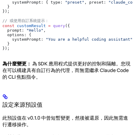
    systemPrompt:
 { 
type:
 "preset"
, 
preset:
 "claude_cod
  }
});
// 或使用自訂系統提示：
const
 customResult
 =
 query
({
  prompt:
 "Hello"
,
  options:
 {
    systemPrompt:
 "You are a helpful coding assistant"
  }
});
為什麼變更：
為 SDK 應用程式提供更好的控制和隔離。您現
在可以構建具有自訂行為的代理，而無需繼承 Claude Code
的 CLI 焦點指令。
設定來源預設值
此預設值在 v0.1.0 中曾短暫變更，然後被還原，因此無需進
行遷移操作。