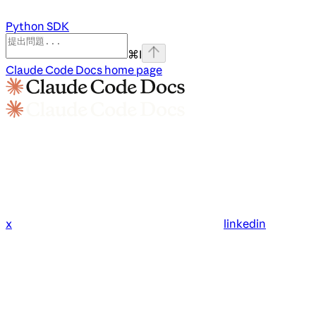
Python SDK
⌘
I
Claude Code Docs
home page
x
linkedin