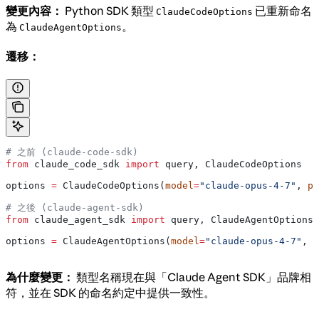
變更內容：
Python SDK 類型
已重新命名
ClaudeCodeOptions
為
。
ClaudeAgentOptions
遷移：
# 之前 (claude-code-sdk)
from
 claude_code_sdk 
import
 query, ClaudeCodeOptions
options 
=
 ClaudeCodeOptions(
model
=
"claude-opus-4-7"
, 
pe
# 之後 (claude-agent-sdk)
from
 claude_agent_sdk 
import
 query, ClaudeAgentOptions
options 
=
 ClaudeAgentOptions(
model
=
"claude-opus-4-7"
, 
p
為什麼變更：
類型名稱現在與「Claude Agent SDK」品牌相
符，並在 SDK 的命名約定中提供一致性。