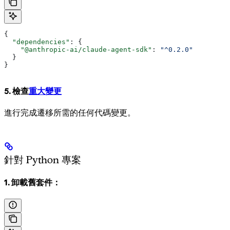
{
  "dependencies"
: {
    "@anthropic-ai/claude-agent-sdk"
: 
"^0.2.0"
  }
}
5. 檢查
重大變更
進行完成遷移所需的任何代碼變更。
針對 Python 專案
1. 卸載舊套件：