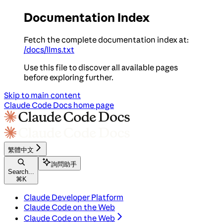
Documentation Index
Fetch the complete documentation index at:
/docs/llms.txt
Use this file to discover all available pages
before exploring further.
Skip to main content
Claude Code Docs
home page
繁體中文
詢問助手
Search...
⌘
K
Claude Developer Platform
Claude Code on the Web
Claude Code on the Web