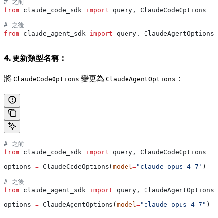
# 之前
from
 claude_code_sdk 
import
 query, ClaudeCodeOptions
# 之後
from
 claude_agent_sdk 
import
 query, ClaudeAgentOptions
4. 更新類型名稱：
將
變更為
：
ClaudeCodeOptions
ClaudeAgentOptions
# 之前
from
 claude_code_sdk 
import
 query, ClaudeCodeOptions
options 
=
 ClaudeCodeOptions(
model
=
"claude-opus-4-7"
)
# 之後
from
 claude_agent_sdk 
import
 query, ClaudeAgentOptions
options 
=
 ClaudeAgentOptions(
model
=
"claude-opus-4-7"
)