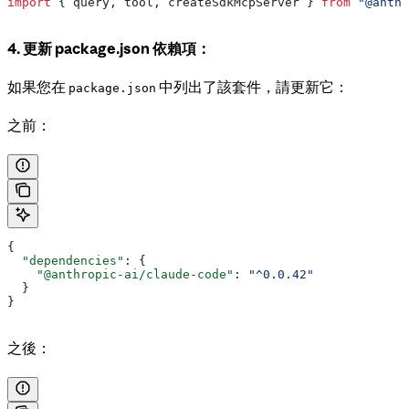
import
 { 
query
, 
tool
, 
createSdkMcpServer
 } 
from
 "@anthr
4. 更新 package.json 依賴項：
如果您在
中列出了該套件，請更新它：
package.json
之前：
{
  "dependencies"
: {
    "@anthropic-ai/claude-code"
: 
"^0.0.42"
  }
}
之後：