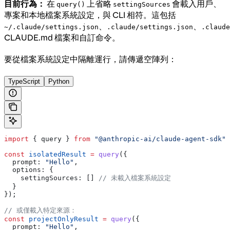
目前行為：
在
上省略
會載入用戶、
query()
settingSources
專案和本地檔案系統設定，與 CLI 相符。這包括
、
、
~/.claude/settings.json
.claude/settings.json
.claude
CLAUDE.md 檔案和自訂命令。
要從檔案系統設定中隔離運行，請傳遞空陣列：
TypeScript
Python
import
 { 
query
 } 
from
 "@anthropic-ai/claude-agent-sdk"
;
const
 isolatedResult
 =
 query
({
  prompt:
 "Hello"
,
  options:
 {
    settingSources:
 [] 
// 未載入檔案系統設定
  }
});
// 或僅載入特定來源：
const
 projectOnlyResult
 =
 query
({
  prompt:
 "Hello"
,