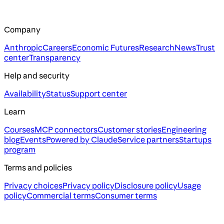
Company
Anthropic
Careers
Economic Futures
Research
News
Trust
center
Transparency
Help and security
Availability
Status
Support center
Learn
Courses
MCP connectors
Customer stories
Engineering
blog
Events
Powered by Claude
Service partners
Startups
program
Terms and policies
Privacy choices
Privacy policy
Disclosure policy
Usage
policy
Commercial terms
Consumer terms
Assistant