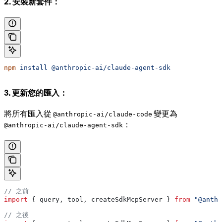
2. 安裝新套件：
npm
 install
 @anthropic-ai/claude-agent-sdk
3. 更新您的匯入：
將所有匯入從
變更為
@anthropic-ai/claude-code
：
@anthropic-ai/claude-agent-sdk
// 之前
import
 { 
query
, 
tool
, 
createSdkMcpServer
 } 
from
 "@anthr
// 之後