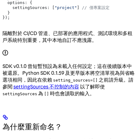
  options:
 {
    settingSources:
 [
"project"
] 
// 僅專案設定
  }
});
隔離對於 CI/CD 管道、已部署的應用程式、測試環境和多租
戶系統特別重要，其中本地自訂不應洩露。
SDK v0.1.0 曾短暫預設為未載入任何設定；這在後續版本中
被還原。Python SDK 0.1.59 及更早版本將空清單視為與省略
選項相同，因此在依賴
之前請升級。請
setting_sources=[]
參閱
settingSources 不控制的內容
以了解即使
為
時也會讀取的輸入。
settingSources
[]
為什麼重新命名？