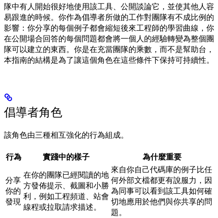
隊中有人開始很好地使用該工具、公開談論它，並使其他人容
易跟進的時候。你作為倡導者所做的工作對團隊有不成比例的
影響：你分享的每個例子都會縮短後來工程師的學習曲線，你
在公開場合回答的每個問題都會將一個人的經驗轉變為整個團
隊可以建立的東西。你是在充當團隊的乘數，而不是幫助台，
本指南的結構是為了讓這個角色在這些條件下保持可持續性。
倡導者角色
該角色由三種相互強化的行為組成。
行為
實踐中的樣子
為什麼重要
來自你自己代碼庫的例子比任
在你的團隊已經閱讀的地
分享
何外部文檔都更有說服力，因
方發佈提示、截圖和小勝
你的
為同事可以看到該工具如何確
利，例如工程頻道、站會
發現
切地應用於他們與你共享的問
線程或拉取請求描述。
題。