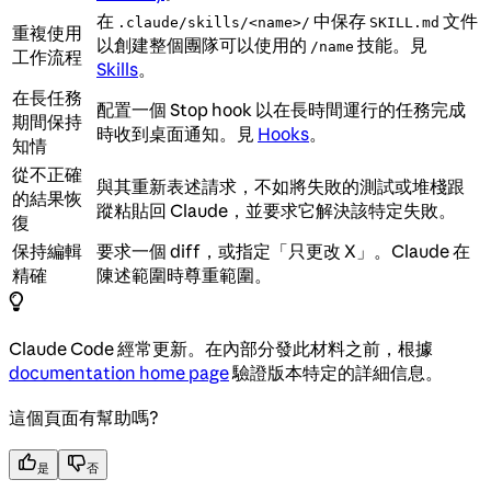
在
中保存
文件
.claude/skills/<name>/
SKILL.md
重複使用
以創建整個團隊可以使用的
技能。見
/name
工作流程
Skills
。
在長任務
配置一個 Stop hook 以在長時間運行的任務完成
期間保持
時收到桌面通知。見
Hooks
。
知情
從不正確
與其重新表述請求，不如將失敗的測試或堆棧跟
的結果恢
蹤粘貼回 Claude，並要求它解決該特定失敗。
復
保持編輯
要求一個 diff，或指定「只更改 X」。Claude 在
精確
陳述範圍時尊重範圍。
Claude Code 經常更新。在內部分發此材料之前，根據
documentation home page
驗證版本特定的詳細信息。
這個頁面有幫助嗎?
是
否