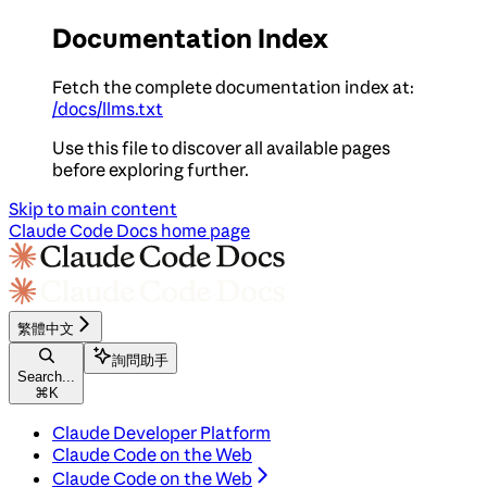
Documentation Index
Fetch the complete documentation index at:
/docs/llms.txt
Use this file to discover all available pages
before exploring further.
Skip to main content
Claude Code Docs
home page
繁體中文
詢問助手
Search...
⌘
K
Claude Developer Platform
Claude Code on the Web
Claude Code on the Web