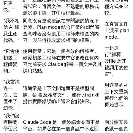
它更
嘗試它：遺留文件、不熟悉的服務或
種方式並比
快。“
測試腳手架，其中槓桿最高。
較。
“我不相
同意沒有更改應該在未閱讀的情況下
在真實文件
信 AI 觸
登陸。Plan mode 結合正常的 diff 審
上演示 plan
及生產
查意味著沒有應用工程師未檢查的內
mode。
代碼。“
容，與任何拉取請求相同的標準。
一起運
“它會使
使用得當，它是一個有效的解釋者。
行”解釋
初級工
鼓勵初級工程師在要求它更改任何內
@file 及其
程師變
容之前要求 Claude 解釋一個文件及其
被調用的位
弱。“
調用站點。
置”。
“我嘗試
用適當的
@
過一
這通常是上下文問題而不是模型問
上下文重新
次，它
題。@-提及相關文件、運行
和
/init
運行他們的
產生了
提供實際錯誤輸出通常會解決它。
原始提示。
幻覺。“
“我們沒
有時間
Claude Code 是一個終端命令而不是
兩分鐘安裝
學習另
平台。如果它在第一個會話中不返回
後跟一個真