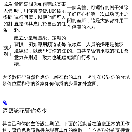
成為
當同事問你如何完成某事
一個具體、可運行的例子消除
人們
時，用你實際使用的提示
了好奇心和第一次成功使用之
提問
進行回應，以便他們可以
間的差距，這是大多數採用工
的對
直接將其應用於自己的任
作停滯的地方。
象
務。
建立少量輕量級、定期的
習慣，例如專用頻道或每
依賴單一人員的採用是脆弱
擴大
週線程，以便即使你的注
的。由共享習慣承載的採用會
圈子
意力在別處，動力也能繼
繼續自行複合。
續。
大多數這些自然適應你已經在做的工作。區別在於對你的發現
發佈位置和你的答案如何傳播的少量額外意圖。
這應該花費你多少
與自己和你的主管設定期望。下面的活動旨在適應正常的工作
週，該角色應該保持為現有工作的乘數，而不是額外的支持責