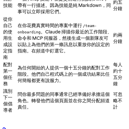
約五
技能
帶有一行描述。因為技能是純 Markdown，同
分鐘
事可以立即採用它們。
從你
自己
在你花費真實時間的專案中運行
/team-
的使
。Claude 掃描你最近的工作階段、
onboarding
約兩
用生
命令和 MCP 伺服器，然後生成一個新隊友可
分鐘
成設
以貼上為他們的第一條訊息以重放你的設定的
定指
指南。在頻道中釘選它。
南
配對
每人
為任何開始的人提供一個十五分鐘的配對工作
第一
約十
階段。他們自己程式碼上的一個成功結果比任
個任
五分
何簡報都更有說服力。
務
鐘
識別
問你最多問題的同事通常已經準備好承擔這個
可忽
下一
角色。轉發他們這個頁面並在你之間分配頻道
略不
個倡
責任。
計
導者