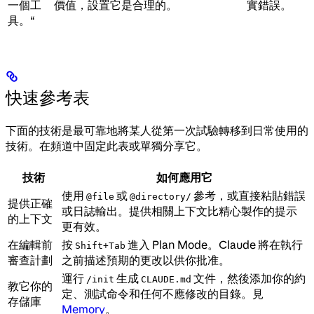
一個工
價值，設置它是合理的。
實錯誤。
具。“
快速參考表
下面的技術是最可靠地將某人從第一次試驗轉移到日常使用的
技術。在頻道中固定此表或單獨分享它。
技術
如何應用它
使用
或
參考，或直接粘貼錯誤
@file
@directory/
提供正確
或日誌輸出。提供相關上下文比精心製作的提示
的上下文
更有效。
在編輯前
按
進入 Plan Mode。Claude 將在執行
Shift+Tab
審查計劃
之前描述預期的更改以供你批准。
運行
生成
文件，然後添加你的約
/init
CLAUDE.md
教它你的
定、測試命令和任何不應修改的目錄。見
存儲庫
Memory
。