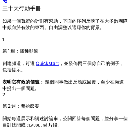
三十天行動手冊
如果一個寬鬆的計劃有幫助，下面的序列反映了在大多數團隊
中傾向於有效的東西。自由調整以適應你的背景。
1
第 1 週：播種頻道
創建頻道，釘選
Quickstart
，並發佈兩三個你自己的例子，
包括提示。
表明它有效的信號：
幾個同事做出反應或回覆，至少在頻道
中提出一個問題。
2
第 2 週：開始節奏
開始每週展示和講述討論串，公開回答每個問題，並分享一個
自訂技能或
片段。
CLAUDE.md