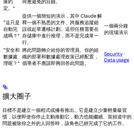
庫約
何應避免的目錄。
定。“
提供一個簡短的演示，其中 Claude 解
”這只是
釋一個不熟悉的文件、跨服務追蹤錯
一個兩分鐘
自動完
誤或起草遷移計劃。這些任務需要在
的現場演示
成嗎？“
存儲庫中進行推理，而不是完成單一
行。
”安全和
將此問題轉介給你的管理員。你的組
Security
·
數據處
織的部署和數據處理政策已經配置，
Data usage
理呢？“
倡導者不應該即興回答此問題。
擴大圈子
目標不是建立一個程式或擁有推出。它是建立少量輕量級習
慣，以便即使你停止主動推動它，動力也能繼續。當頻道中的
問題被除你之外的人回答時，該角色已經完成了它的工作。