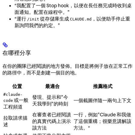
“我配置了一個 Stop hook，以便在長任務完成時收到桌
面通知。配置在線程中。”
“運行
從存儲庫生成
，以便助手停止重
/init
CLAUDE.md
新詢問我們的約定。”
在哪裡分享
在你的團隊已經閱讀的地方發佈。目標是將例子放在正常工作
的路徑中，而不是創建一個目的地。
位置
最適合
推薦格式
#claude-
發現、提示和”今
或一般
一個截圖伴隨一兩句上下文
code
天我學到”的時刻
工程頻道
在審查者已經閱讀
一行，例如”Claude 和我做
拉取請求描
的真實代碼上演示
了這個重構；很樂意講解該
述
該方法
方法。“