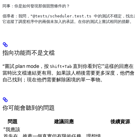
同事：你是如何發現那個競態條件的？
倡導者：我問，"@tests/scheduler.test.ts 中的測試不穩定，找出
它追蹤了調度程序中的兩個未加入的承諾。在你的測試上嘗試相同的措辭。
指向功能而不是文檔
“嘗試 plan mode，按
直到你看到它”這樣的回應在
Shift+Tab
當時比文檔連結更有用。如果該人稍後需要更多深度，他們會
自己找到；現在他們需要解除困境的單一事物。
你可能會聽到的問題
問題
建議回應
後續資源
”我應該
首先在
推薦一個真實但有限的任務，理想情