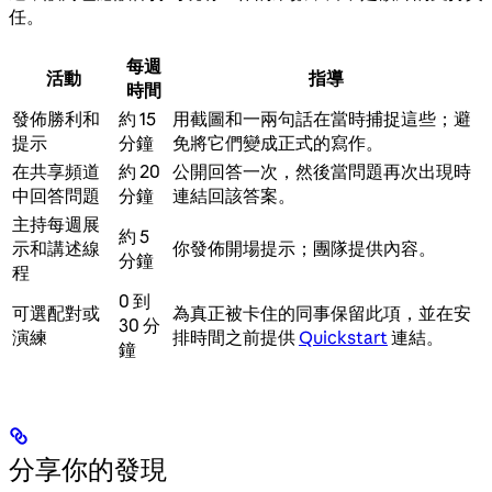
任。
每週
活動
指導
時間
發佈勝利和
約 15
用截圖和一兩句話在當時捕捉這些；避
提示
分鐘
免將它們變成正式的寫作。
在共享頻道
約 20
公開回答一次，然後當問題再次出現時
中回答問題
分鐘
連結回該答案。
主持每週展
約 5
示和講述線
你發佈開場提示；團隊提供內容。
分鐘
程
0 到
可選配對或
為真正被卡住的同事保留此項，並在安
30 分
演練
排時間之前提供
Quickstart
連結。
鐘
分享你的發現