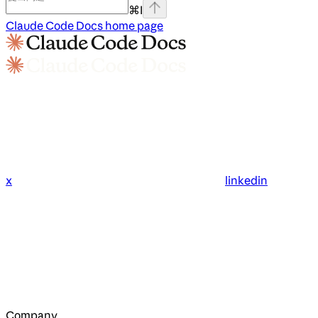
⌘
I
Claude Code Docs
home page
x
linkedin
Company