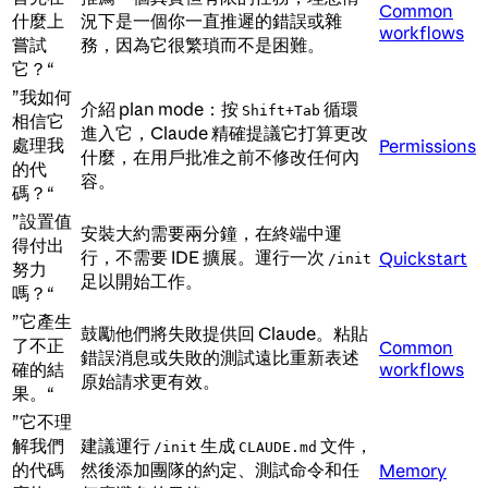
Common
什麼上
況下是一個你一直推遲的錯誤或雜
workflows
嘗試
務，因為它很繁瑣而不是困難。
它？“
”我如何
介紹 plan mode：按
循環
Shift+Tab
相信它
進入它，Claude 精確提議它打算更改
處理我
Permissions
什麼，在用戶批准之前不修改任何內
的代
容。
碼？“
”設置值
安裝大約需要兩分鐘，在終端中運
得付出
行，不需要 IDE 擴展。運行一次
Quickstart
/init
努力
足以開始工作。
嗎？“
”它產生
鼓勵他們將失敗提供回 Claude。粘貼
了不正
Common
錯誤消息或失敗的測試遠比重新表述
確的結
workflows
原始請求更有效。
果。“
”它不理
解我們
建議運行
生成
文件，
/init
CLAUDE.md
的代碼
然後添加團隊的約定、測試命令和任
Memory