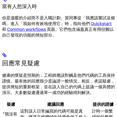
當有人想深入時
你是溫暖的介紹而不是入職計劃。當同事從「我應該嘗試這個
嗎」進入「我如何有效地使用它」時，指向他們
Quickstart
和
Common workflows
頁面。它們包含涵蓋真正有用但難以
自己發現的功能的簡短部分。
回應常見疑慮
健康的懷疑是預期的；工程師應該對觸及他們代碼的工具保持
謹慎。最有效的回應很少是論證一般情況。相反，承認疑慮，
提供簡短的重新框架，並在該人自己的代碼上提議一個具體的
演示。大多數疑慮通過單一成功的經驗得到解決。
疑慮
建議回應
提供的證據
這對該人日常編寫的代碼可能是真
計時一個繁
”我沒有
的。建議在他們傾向於避免的工作上
瑣的任務兩