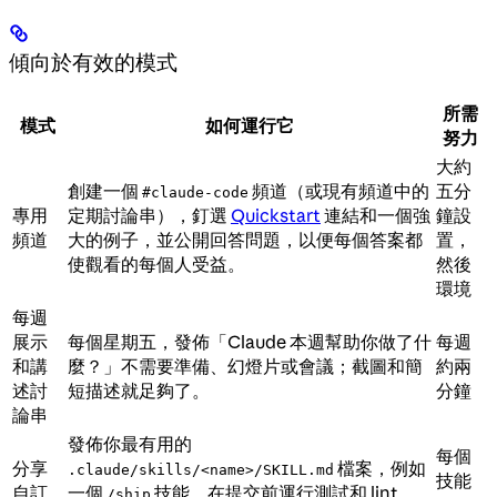
傾向於有效的模式
所需
模式
如何運行它
努力
大約
創建一個
頻道（或現有頻道中的
五分
#claude-code
專用
定期討論串），釘選
Quickstart
連結和一個強
鐘設
頻道
大的例子，並公開回答問題，以便每個答案都
置，
使觀看的每個人受益。
然後
環境
每週
展示
每個星期五，發佈「Claude 本週幫助你做了什
每週
和講
麼？」不需要準備、幻燈片或會議；截圖和簡
約兩
述討
短描述就足夠了。
分鐘
論串
發佈你最有用的
每個
分享
檔案，例如
.claude/skills/<name>/SKILL.md
技能
自訂
一個
技能，在提交前運行測試和 lint，
/ship