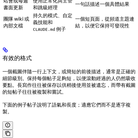
站會或每週
使用正常化與主管
一句話描述一個具體結果
書面更新
和跳級經理
持久的模式、自定
團隊 wiki 或
一個短頁面，從頻道主題連
義技能和
內部文檔
結，以便它保持可發現性
例子
CLAUDE.md
有效的格式
一個截圖伴隨一行上下文，或簡短的前後描述，通常是正確的
細節級別。保持每個帖子足夠短，以便滾動經過的人仍然吸收
要點。長寫作往往被保存以供稍後使用並被遺忘，而帶有截圖
的短帖子往往被複製和嘗試。
下面的例子帖子說明了語氣和長度；適應它們而不是逐字複
製。