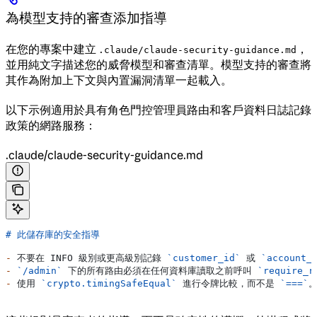
為模型支持的審查添加指導
在您的專案中建立
，
.claude/claude-security-guidance.md
並用純文字描述您的威脅模型和審查清單。模型支持的審查將
其作為附加上下文與內置漏洞清單一起載入。
以下示例適用於具有角色門控管理員路由和客戶資料日誌記錄
政策的網路服務：
.claude/claude-security-guidance.md
# 此儲存庫的安全指導
-
 不要在 INFO 級別或更高級別記錄 
`customer_id`
 或 
`account_
-
 `/admin`
 下的所有路由必須在任何資料庫讀取之前呼叫 
`require_r
-
 使用 
`crypto.timingSafeEqual`
 進行令牌比較，而不是 
`===`