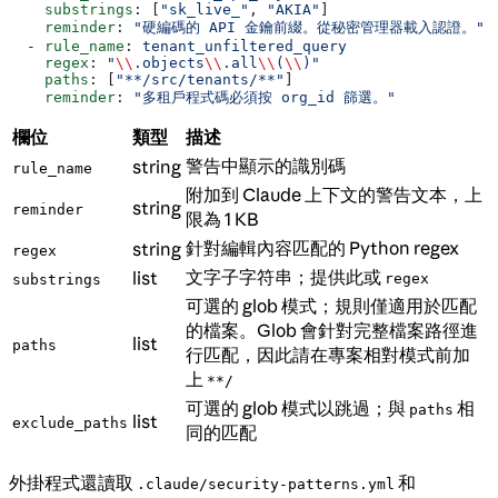
    substrings
: [
"sk_live_"
, 
"AKIA"
]
    reminder
: 
"硬編碼的 API 金鑰前綴。從秘密管理器載入認證。"
  - 
rule_name
: 
tenant_unfiltered_query
    regex
: 
"
\\
.objects
\\
.all
\\
(
\\
)"
    paths
: [
"**/src/tenants/**"
]
    reminder
: 
"多租戶程式碼必須按 org_id 篩選。"
欄位
類型
描述
警告中顯示的識別碼
string
rule_name
附加到 Claude 上下文的警告文本，上
string
reminder
限為 1 KB
針對編輯內容匹配的 Python regex
string
regex
文字子字符串；提供此或
list
regex
substrings
可選的 glob 模式；規則僅適用於匹配
的檔案。Glob 會針對完整檔案路徑進
list
paths
行匹配，因此請在專案相對模式前加
上
**/
可選的 glob 模式以跳過；與
相
paths
list
exclude_paths
同的匹配
外掛程式還讀取
和
.claude/security-patterns.yml