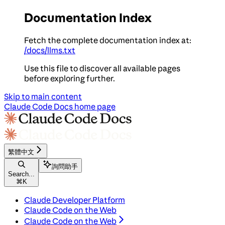
Documentation Index
Fetch the complete documentation index at:
/docs/llms.txt
Use this file to discover all available pages
before exploring further.
Skip to main content
Claude Code Docs
home page
繁體中文
詢問助手
Search...
⌘
K
Claude Developer Platform
Claude Code on the Web
Claude Code on the Web