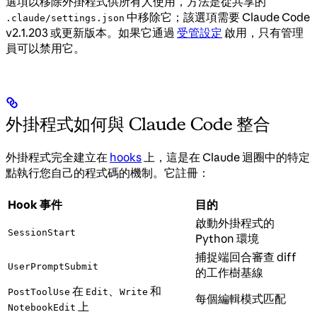
選項以移除外掛程式供所有人使用，方法是從共享的
中移除它；該選項需要 Claude Code
.claude/settings.json
v2.1.203 或更新版本。如果它通過
受管設定
啟用，只有管理
員可以禁用它。
外掛程式如何與 Claude Code 整合
外掛程式完全建立在
hooks
上，這是在 Claude 迴圈中的特定
點執行您自己的程式碼的機制。它註冊：
Hook 事件
目的
啟動外掛程式的
SessionStart
Python 環境
捕捉端回合審查 diff
UserPromptSubmit
的工作樹基線
在
、
和
PostToolUse
Edit
Write
每個編輯模式匹配
上
NotebookEdit