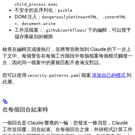
child_process.exec
不安全的反序列化：
pickle
DOM 注入：
、
dangerouslySetInnerHTML
.innerHTML
、
=
document.write
工作流檔案：
下的編輯，可以授予
.github/workflows/
儲存庫級別的權限
檢查在編輯完成後執行，並將警告附加到 Claude 的下一步上
下文中。每個警告在每個工作階段中每個檔案每個模式觸發一
次，因此同一檔案中的重複匹配不會淹沒對話。
您可以使用
檔案
添加自己的模式
到
security-patterns.yaml
此層。
在每個回合結束時
一個回合是 Claude 響應的一輪：您發送一條消息，Claude
工作並回覆，回合結束。在每個回合之後，外掛程式計算工作