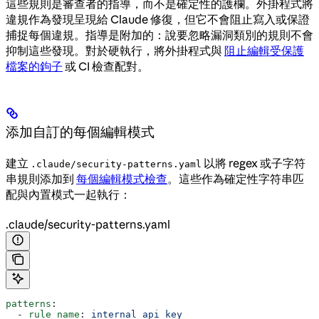
這些規則是審查者的指導，而不是確定性的護欄。外掛程式將
違規作為發現呈現給 Claude 修復，但它不會阻止寫入或保證
捕捉每個違規。指導是附加的：說要忽略漏洞類別的規則不會
抑制這些發現。對於硬執行，將外掛程式與
阻止編輯受保護
檔案的鉤子
或 CI 檢查配對。
添加自訂的每個編輯模式
建立
以將 regex 或子字符
.claude/security-patterns.yaml
串規則添加到
每個編輯模式檢查
。這些作為確定性字符串匹
配與內置模式一起執行：
.claude/security-patterns.yaml
patterns
:
  - 
rule_name
: 
internal_api_key