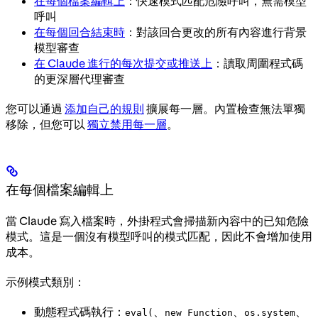
在每個檔案編輯上
：快速模式匹配危險呼叫，無需模型
呼叫
在每個回合結束時
：對該回合更改的所有內容進行背景
模型審查
在 Claude 進行的每次提交或推送上
：讀取周圍程式碼
的更深層代理審查
您可以通過
添加自己的規則
擴展每一層。內置檢查無法單獨
移除，但您可以
獨立禁用每一層
。
在每個檔案編輯上
當 Claude 寫入檔案時，外掛程式會掃描新內容中的已知危險
模式。這是一個沒有模型呼叫的模式匹配，因此不會增加使用
成本。
示例模式類別：
動態程式碼執行：
、
、
、
eval(
new Function
os.system