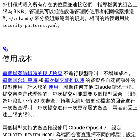
外掛程式載入所有存在的位置並連接它們，指導檔案的組合上
限為 8 KB。管理員可以通過設備管理將使用者範圍檔案推送
到
來分發組織範圍的規則。相同的路徑適用於
~/.claude/
。
security-patterns.yaml
使用成本
每個檔案編輯時的模式檢查
不進行模型呼叫，不增加成本。
每個回合結束時
和
每次提交或推送時
的審查各自花費額外的
模型使用，計入您的
使用
，就像任何其他 Claude 請求一樣。
提交審查是代理性的，每次提交可能需要多個模型回合，限制
為每滾動小時 20 次審查。預期大約每個更改檔案的回合進行
一次審查呼叫，每次提交進行一次更深層的審查，兩者都受上
述上限的限制。
兩個模型支持的審查預設使用 Claude Opus 4.7。設定
為端回合審查選擇不同的模型，設定
SECURITY_REVIEW_MODEL