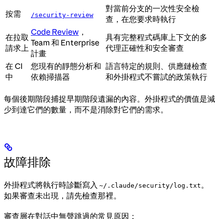
對當前分支的一次性安全檢
按需
/security-review
查，在您要求時執行
Code Review
，
在拉取
具有完整程式碼庫上下文的多
Team 和 Enterprise
請求上
代理正確性和安全審查
計畫
在 CI
您現有的靜態分析和
語言特定的規則、供應鏈檢查
中
依賴掃描器
和外掛程式不嘗試的政策執行
每個後期階段捕捉早期階段遺漏的內容。外掛程式的價值是減
少到達它們的數量，而不是消除對它們的需求。
故障排除
外掛程式將執行時診斷寫入
。
~/.claude/security/log.txt
如果審查未出現，請先檢查那裡。
審查層在對話中無聲跳過的常見原因：