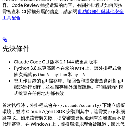
容。Code Review 捕捉遺漏的內容。有關外掛程式如何與按
需審查和 CI 掃描分層的信息，請參閱
此功能如何與其他安全
工具配合
。
先決條件
Claude Code CLI 版本 2.1.144 或更高版本
Python 3.8 或更高版本在您的
上。該外掛程式會
PATH
依次嘗試
、
和
python3
python
py -3
您工作目錄的 git 儲存庫。端回合和提交審查會針對 git
狀態進行 diff，並在儲存庫外無聲跳過。每個編輯的模
式檢查在任何地方都有效
首次執行時，外掛程式會在
下建立虛擬
~/.claude/security/
環境，並將 Claude Agent SDK 安裝到其中，這需要
和網
pip
路存取。如果該安裝失敗，提交審查會回退到單次審查而不是
代理審查。在 Windows 上，虛擬環境步驟會被跳過，因此代