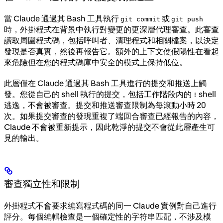
當 Claude 通過其 Bash 工具執行
或
git commit
git push
時，外掛程式在背景中執行對變更的更深層代理審查。此審查
讀取周圍程式碼，包括呼叫者、清理程式和相關檔案，以決定
發現是否真實，然後再報告它。額外的上下文使假陽性在看起
來危險但在您的程式碼庫中安全的模式上保持低位。
此層僅在 Claude 通過其 Bash 工具進行的提交和推送上觸
發。您從自己的 shell 執行的提交，包括工作階段內的
shell
!
逃逸，不會被審查。提交和推送審查限制為每滾動小時 20
次。如果提交審查的發現重複了端回合審查已經報告的內容，
Claude 不會被重新提示，因此乾淨的提交不會從此層產生可
見的輸出。
審查獨立性和限制
外掛程式不會要求編寫程式碼的同一 Claude 實例對自己進行
評分。每個編輯檢查是一個確定性的字符串匹配，不涉及模