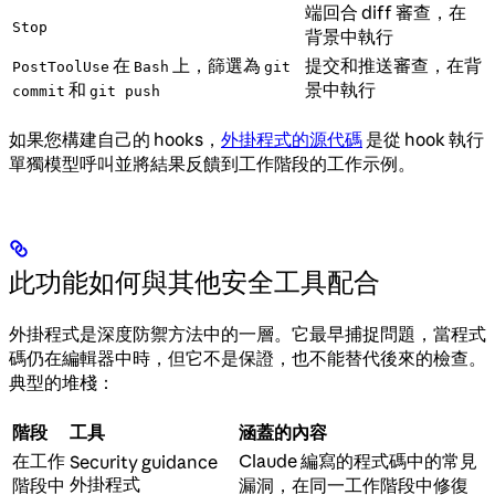
端回合 diff 審查，在
Stop
背景中執行
在
上，篩選為
提交和推送審查，在背
PostToolUse
Bash
git
和
景中執行
commit
git push
如果您構建自己的 hooks，
外掛程式的源代碼
是從 hook 執行
單獨模型呼叫並將結果反饋到工作階段的工作示例。
此功能如何與其他安全工具配合
外掛程式是深度防禦方法中的一層。它最早捕捉問題，當程式
碼仍在編輯器中時，但它不是保證，也不能替代後來的檢查。
典型的堆棧：
階段
工具
涵蓋的內容
在工作
Claude 編寫的程式碼中的常見
Security guidance
外掛程式
階段中
漏洞，在同一工作階段中修復