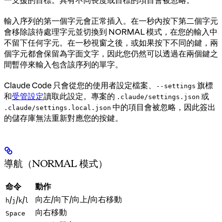
輸入序列的第一個字元會正常插入。在一秒內按下第二個字元
會移除該待處理字元並切換到 NORMAL 模式，在您的輸入中
不留下任何字元。在一秒視窗之後，或如果按下不同的鍵，兩
個字元都會保留為字面文字，因此您仍然可以透過在兩個鍵之
間暫停來輸入包含該序列的單字。
Claude Code 只會從您的使用者設定檔案、
旗標
--settings
和
受管設定
讀取此設定。專案的
或
.claude/settings.json
中的項目會被忽略，因此簽出
.claude/settings.local.json
的儲存庫無法重新對應您的按鍵。
導航（NORMAL 模式）
命令
動作
向左/向下/向上/向右移動
/
/
/
h
j
k
l
向右移動
Space