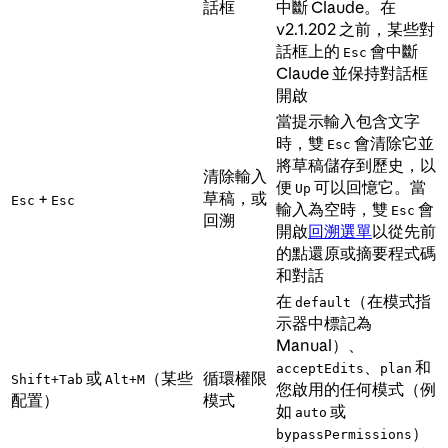
話框
中斷 Claude。在
v2.1.202 之前，某些對
話框上的
會中斷
Esc
Claude 並保持對話框
開啟
當提示輸入包含文字
時，雙
會清除它並
Esc
將草稿儲存到歷史，以
清除輸入
便
可以回憶它。當
Up
草稿，或
+
Esc
Esc
輸入為空時，雙
會
Esc
回溯
開啟
回溯選單
以從先前
的點還原或摘要程式碼
和對話
在
（在模式指
default
示器中標記為
Manual）、
、
和
acceptEdits
plan
或
（某些
循環權限
Shift+Tab
Alt+M
您啟用的任何模式（例
配置）
模式
如
或
auto
）
bypassPermissions