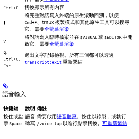
切換顯示所有內容
Ctrl+E
將完整對話寫入終端的原生滾動回溯，以便
、tmux 複製模式和其他原生工具可以搜尋
Cmd+F
[
它。需要
全螢幕渲染
將對話寫入臨時檔案並在
或
中開
$VISUAL
$EDITOR
v
啟它。需要
全螢幕渲染
、
q
退出文字記錄檢視。所有三個都可以透過
、
Ctrl+C
重新繫結
transcript:exit
Esc
語音輸入
快捷鍵
說明
備註
按住或點
語音
需要啟用
語音聽寫
。按住以錄製，或執行
擊
聽寫
以進行點擊切換。
可重新繫結
Space
/voice tap