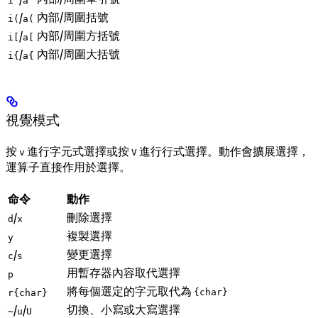
i'
a'
內部/周圍括號
/
i(
a(
內部/周圍方括號
/
i[
a[
內部/周圍大括號
/
i{
a{
視覺模式
按
進行字元式選擇或按
進行行式選擇。動作會擴展選擇，
v
V
運算子直接作用於選擇。
命令
動作
刪除選擇
/
d
x
複製選擇
y
變更選擇
/
c
s
用暫存器內容取代選擇
p
將每個選定的字元取代為
{char}
r{char}
切換、小寫或大寫選擇
/
/
~
u
U