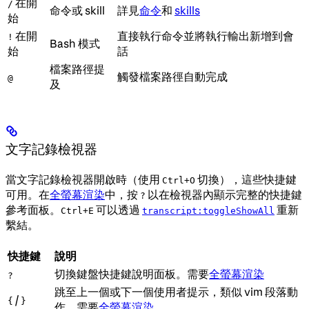
在開
/
命令或 skill
詳見
命令
和
skills
始
在開
直接執行命令並將執行輸出新增到會
!
Bash 模式
始
話
檔案路徑提
觸發檔案路徑自動完成
@
及
文字記錄檢視器
當文字記錄檢視器開啟時（使用
切換），這些快捷鍵
Ctrl+O
可用。在
全螢幕渲染
中，按
以在檢視器內顯示完整的快捷鍵
?
參考面板。
可以透過
重新
Ctrl+E
transcript:toggleShowAll
繫結。
快捷鍵
說明
切換鍵盤快捷鍵說明面板。需要
全螢幕渲染
?
跳至上一個或下一個使用者提示，類似 vim 段落動
/
{
}
作。需要
全螢幕渲染