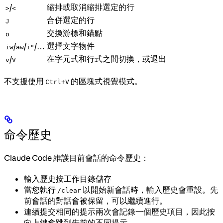
縮排或取消縮排選定的行
/
>
<
合併選定的行
J
交換游標和錨點
o
選擇文字物件
/
/
/…
iw
aw
i"
在字元式和行式之間切換，或退出
/
v
V
不支援使用
的區塊式視覺模式。
Ctrl+V
命令歷史
Claude Code 維護目前會話的命令歷史：
輸入歷史按工作目錄儲存
當您執行
以開始新會話時，輸入歷史會重設。先
/clear
前會話的對話會被保留，可以繼續進行。
連續提交相同的提示兩次會記錄一個歷史項目，因此按
向上鍵會跳到先前的不同提示