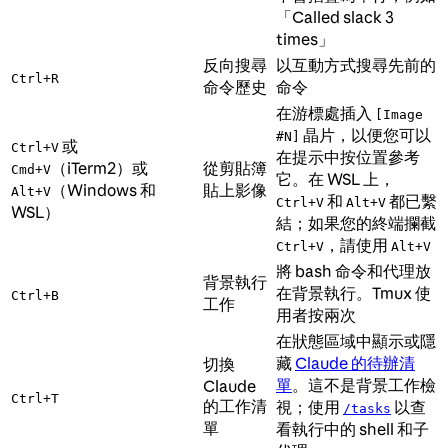
「Called slack 3
times」
反向搜尋
以互動方式搜尋先前的
Ctrl+R
命令歷史
命令
在游標處插入
[Image
晶片，以便您可以
#N]
或
Ctrl+V
在提示中按位置參考
（iTerm2）或
從剪貼簿
Cmd+V
它。在 WSL 上，
（Windows 和
貼上影像
Alt+V
和
都已繫
Ctrl+V
Alt+V
WSL）
結；如果您的終端攔截
，請使用
Ctrl+V
Alt+V
將 bash 命令和代理放
背景執行
在背景執行。Tmux 使
Ctrl+B
工作
用者按兩次
在狀態區域中顯示或隱
藏
Claude 的待辦清
切換
單
。這不是背景工作檢
Claude
Ctrl+T
的工作清
視；使用
以查
/tasks
單
看執行中的 shell 和子