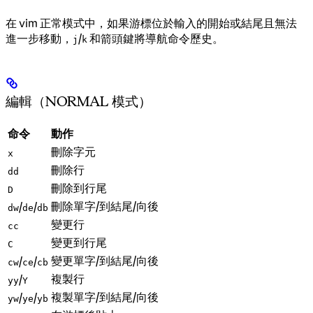
在 vim 正常模式中，如果游標位於輸入的開始或結尾且無法
進一步移動，
/
和箭頭鍵將導航命令歷史。
j
k
編輯（NORMAL 模式）
命令
動作
刪除字元
x
刪除行
dd
刪除到行尾
D
刪除單字/到結尾/向後
/
/
dw
de
db
變更行
cc
變更到行尾
C
變更單字/到結尾/向後
/
/
cw
ce
cb
複製行
/
yy
Y
複製單字/到結尾/向後
/
/
yw
ye
yb