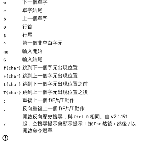
下一個單字
w
單字結尾
e
上一個單字
b
行首
0
行尾
$
第一個非空白字元
^
輸入開始
gg
輸入結尾
G
跳到下一個字元出現位置
f{char}
跳到上一個字元出現位置
F{char}
跳到下一個字元出現位置之前
t{char}
跳到上一個字元出現位置之後
T{char}
重複上一個 f/F/t/T 動作
;
反向重複上一個 f/F/t/T 動作
,
開啟反向歷史搜尋，與
相同。自 v2.1.191
Ctrl+R
起，空搜尋提示會顯示提示：按
然後
然後
以
Esc
i
/
/
開啟命令選單