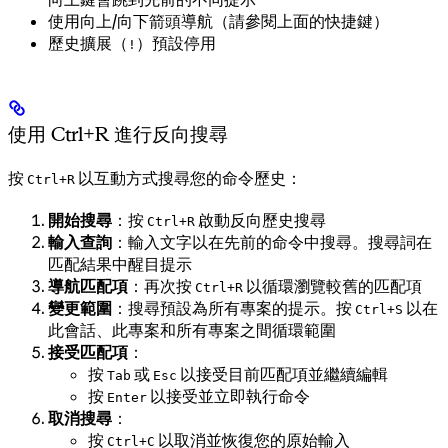
使用向上/向下箭頭導航（請參閱上面的快捷鍵）
歷史擴展（
）預設停用
!
使用 Ctrl+R 進行反向搜尋
按
以互動方式搜尋您的命令歷史：
Ctrl+R
開始搜尋
：按
啟動反向歷史搜尋
Ctrl+R
輸入查詢
：輸入文字以在先前的命令中搜尋。搜尋詞在
匹配結果中醒目提示
導航匹配項
：再次按
以循環瀏覽較舊的匹配項
Ctrl+R
變更範圍
：搜尋預設為所有專案的提示。按
以在
Ctrl+S
此會話、此專案和所有專案之間循環範圍
接受匹配項
：
按
或
以接受目前匹配項並繼續編輯
Tab
Esc
按
以接受並立即執行命令
Enter
取消搜尋
：
按
以取消並恢復您的原始輸入
Ctrl+C