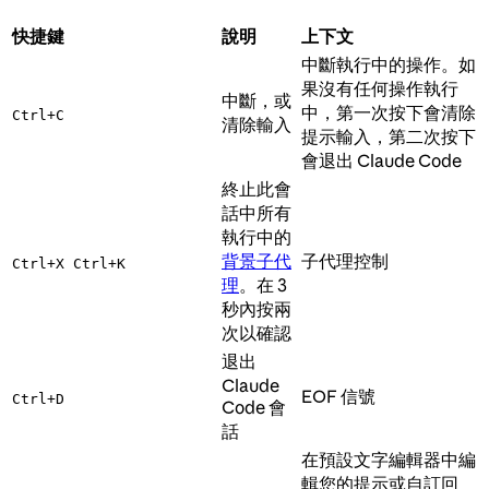
快捷鍵
說明
上下文
中斷執行中的操作。如
果沒有任何操作執行
中斷，或
中，第一次按下會清除
Ctrl+C
清除輸入
提示輸入，第二次按下
會退出 Claude Code
終止此會
話中所有
執行中的
背景子代
子代理控制
Ctrl+X Ctrl+K
理
。在 3
秒內按兩
次以確認
退出
Claude
EOF 信號
Ctrl+D
Code 會
話
在預設文字編輯器中編
輯您的提示或自訂回