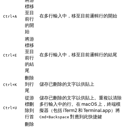
將游
標移
至目
在多行輸入中，移至目前邏輯行的開始
Ctrl+A
前行
的開
始
將游
標移
至目
在多行輸入中，移至目前邏輯行的結尾
Ctrl+E
前行
的結
尾
刪除
到行
儲存已刪除的文字以供貼上
Ctrl+K
尾
從游
儲存已刪除的文字以供貼上。重複以清除
標刪
多行輸入中的行。在 macOS 上，終端模
Ctrl+U
除到
擬器（包括 iTerm2 和 Terminal.app）將
行首
對應到此快捷鍵
Cmd+Backspace
刪除