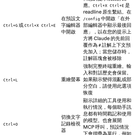
應。
是
Ctrl+X Ctrl+E
readline 原生繫結。在
在預設文
中開啟「在外
/config
或
字編輯器
部編輯器中顯示最後回
Ctrl+G
Ctrl+X Ctrl+E
中開啟
應」，以在您的提示上
方將 Claude 的先前回
覆作為
註解上下文預
#
先加入；當您儲存時，
註解區塊會被移除
強制完整終端重繪。輸
入和對話歷史會保留。
重繪螢幕
如果顯示變得混亂或部
Ctrl+L
分空白，請使用此選項
恢復
顯示詳細的工具使用和
執行情況，每個助手訊
息都有時間戳記和使用
切換文字
的模型。也會展開
記錄檢視
Ctrl+O
MCP 呼叫，預設情況
器
下會摺疊為單行，例如