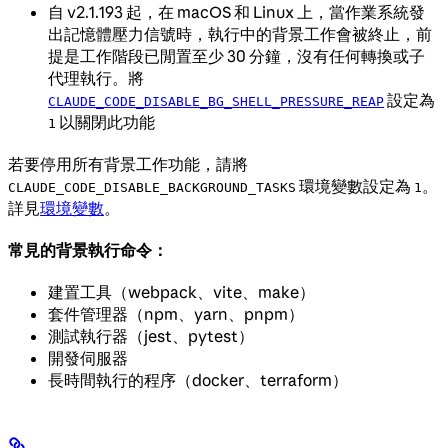
自 v2.1.193 起，在 macOS 和 Linux 上，當作業系統發
出記憶體壓力信號時，執行中的背景工作會被終止，前
提是工作階段已閒置至少 30 分鐘，沒有任何轉換或子
代理執行。將
設定為
CLAUDE_CODE_DISABLE_BG_SHELL_PRESSURE_REAP
以關閉此功能
1
若要停用所有背景工作功能，請將
環境變數設定為
。
CLAUDE_CODE_DISABLE_BACKGROUND_TASKS
1
詳見
環境變數
。
常見的背景執行命令：
建置工具（webpack、vite、make）
套件管理器（npm、yarn、pnpm）
測試執行器（jest、pytest）
開發伺服器
長時間執行的程序（docker、terraform）