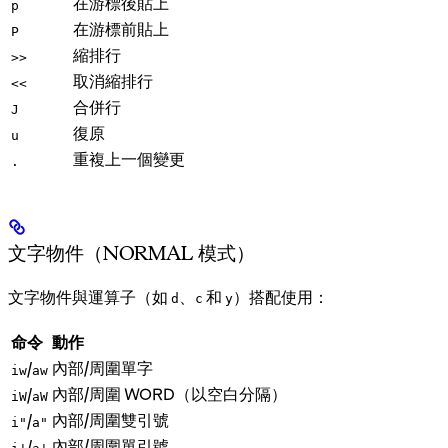
在游標後貼上
p
在游標前貼上
P
縮排行
>>
取消縮排行
<<
合併行
J
復原
u
重複上一個變更
.
文字物件（NORMAL 模式）
文字物件與運算子（如
、
和
）搭配使用：
d
c
y
命令
動作
內部/周圍單字
/
iw
aw
內部/周圍 WORD（以空白分隔）
/
iW
aW
內部/周圍雙引號
/
i"
a"
內部/周圍單引號
/