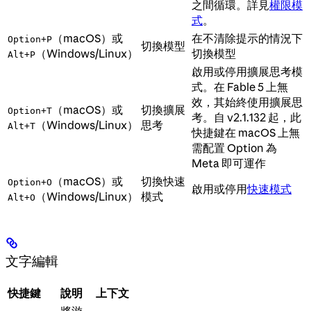
之間循環。詳見
權限模
式
。
（macOS）或
在不清除提示的情況下
Option+P
切換模型
（Windows/Linux）
切換模型
Alt+P
啟用或停用擴展思考模
式。在 Fable 5 上無
效，其始終使用擴展思
（macOS）或
切換擴展
Option+T
考。自 v2.1.132 起，此
（Windows/Linux）
思考
Alt+T
快捷鍵在 macOS 上無
需配置 Option 為
Meta 即可運作
（macOS）或
切換快速
Option+O
啟用或停用
快速模式
（Windows/Linux）
模式
Alt+O
文字編輯
快捷鍵
說明
上下文