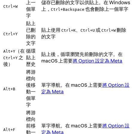
上一
儲存已刪除的文字以供貼上。在 Windows
Ctrl+W
個單
上，
也會刪除上一個單字
Ctrl+Backspace
字
貼上
已刪
貼上使用
、
或
刪除
Ctrl+K
Ctrl+U
Ctrl+W
Ctrl+Y
除的
的文字
文字
（在
循環
Alt+Y
貼上後，循環瀏覽先前刪除的文字。在
之
貼上
Ctrl+Y
macOS 上需要
將 Option 設定為 Meta
後）
歷史
將游
標向
後移
單字導航。在 macOS 上需要
將 Option 設
Alt+B
動一
定為 Meta
個單
字
將游
標向
前移
單字導航。在 macOS 上需要
將 Option 設
Alt+F
動一
定為 Meta