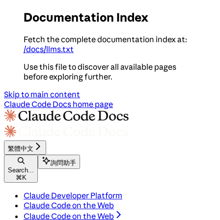
Documentation Index
Fetch the complete documentation index at:
/docs/llms.txt
Use this file to discover all available pages
before exploring further.
Skip to main content
Claude Code Docs
home page
繁體中文
詢問助手
Search...
⌘
K
Claude Developer Platform
Claude Code on the Web
Claude Code on the Web