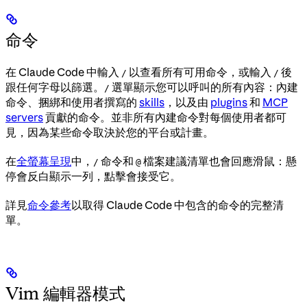
命令
在 Claude Code 中輸入
以查看所有可用命令，或輸入
後
/
/
跟任何字母以篩選。
選單顯示您可以呼叫的所有內容：內建
/
命令、捆綁和使用者撰寫的
skills
，以及由
plugins
和
MCP
servers
貢獻的命令。並非所有內建命令對每個使用者都可
見，因為某些命令取決於您的平台或計畫。
在
全螢幕呈現
中，
命令和
檔案建議清單也會回應滑鼠：懸
/
@
停會反白顯示一列，點擊會接受它。
詳見
命令參考
以取得 Claude Code 中包含的命令的完整清
單。
Vim 編輯器模式