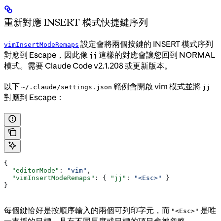
重新對應 INSERT 模式快捷鍵序列
設定會將兩個按鍵的 INSERT 模式序列
vimInsertModeRemaps
對應到 Escape，因此像
這樣的對應會讓您回到 NORMAL
jj
模式。需要 Claude Code v2.1.208 或更新版本。
以下
範例會開啟 vim 模式並將
~/.claude/settings.json
jj
對應到 Escape：
{
  "editorMode"
: 
"vim"
,
  "vimInsertModeRemaps"
: { 
"jj"
: 
"<Esc>"
 }
}
每個鍵恰好是按順序輸入的兩個可列印字元，而
是唯
"<Esc>"
一支援的目標。具有不同長度或目標的項目會被忽略。