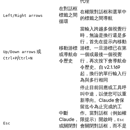
代理
在對話框
在權限對話框和選單中
標籤之間
Left/Right arrows
的標籤之間導航
循環
當輸入跨越多個視覺行
時，無論是換行還是多
行，首先在提示內移動
移動游標
游標。一旦游標已在第
或
Up/Down arrows
或導航命
一個或最後一個視覺
/
Ctrl+P
Ctrl+N
令歷史
行，再次按下會導航命
令歷史。自 v2.1.169
起，換行的單行輸入行
為與多行相同
停止目前回應或工具呼
叫中途，以便您可以重
新導向。Claude 會保
留迄今為止完成的工
中斷
作。當對話框（例如權
Claude，
限提示）開啟時，
Esc
Esc
或關閉對
會關閉對話框，而不是