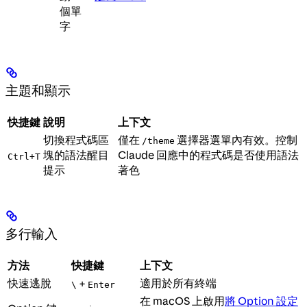
個單
字
主題和顯示
快捷鍵
說明
上下文
切換程式碼區
僅在
選擇器選單內有效。控制
/theme
塊的語法醒目
Claude 回應中的程式碼是否使用語法
Ctrl+T
提示
著色
多行輸入
方法
快捷鍵
上下文
快速逃脫
適用於所有終端
+
\
Enter
在 macOS 上啟用
將 Option 設定