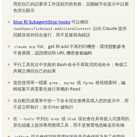
用您自己的話要求工作流程仍然有效，且關鍵字在提示中以紫
色突出顯示
Stop 和 SubagentStop hooks
可以傳回
以向 Claude 提供
hookSpecificOutput.additionalContext
回饋並保持回合進行，而不是被視為錯誤
list、get 和 add 不再列印機密：環境變數參考
claude mcp
不會展開，認證標頭和 URL 機密會被編輯
平行工具批次中失敗的 Bash 命令不再取消其他命令；每個工
具獨立傳回自己的結果
當您使用單一檔案
、
或
檢視檔案時，編
grep
egrep
fgrep
輯檔案不再需要先進行單獨的 Read
在自動完成選單中按一下命令現在會將其填入您的提示中，而
不是立即執行；按 Enter 鍵執行
在
中列出
或
現在會在具有嵌入式搜尋的
--tools
Grep
Glob
原生組建上提供專用搜尋工具，而不是無聲地忽略這些名稱
現在會確認您選擇的等級是否會保留為新工作階段