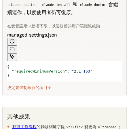
、
和
會繼
claude update
claude install
claude doctor
續運作，以便使用者仍可復原。
在受管設定中新增下限，以便較舊的用戶端拒絕啟動：
managed-settings.json
{
  "requiredMinimumVersion"
: 
"2.1.163"
}
決定要強制執行的項目
其他成果
動態工作流程
的觸發關鍵字從
變更為
；
workflow
ultracode