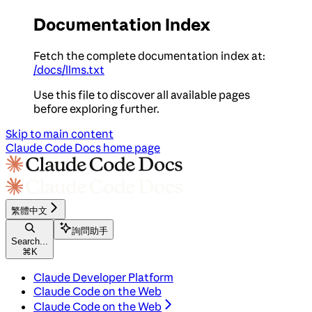
Documentation Index
Fetch the complete documentation index at:
/docs/llms.txt
Use this file to discover all available pages
before exploring further.
Skip to main content
Claude Code Docs
home page
繁體中文
詢問助手
Search...
⌘
K
Claude Developer Platform
Claude Code on the Web
Claude Code on the Web