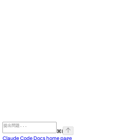
⌘
I
Claude Code Docs
home page