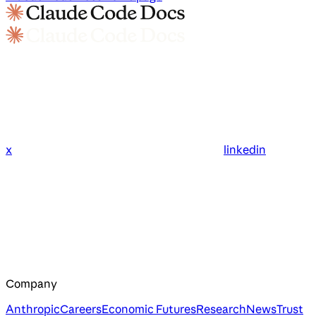
x
linkedin
Company
Anthropic
Careers
Economic Futures
Research
News
Trust