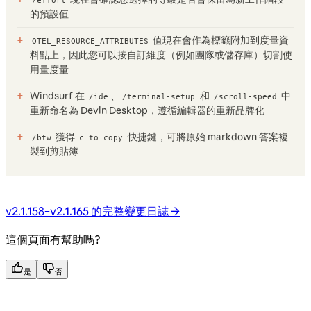
/effort
的預設值
值現在會作為標籤附加到度量資
OTEL_RESOURCE_ATTRIBUTES
料點上，因此您可以按自訂維度（例如團隊或儲存庫）切割使
用量度量
Windsurf 在
、
和
中
/ide
/terminal-setup
/scroll-speed
重新命名為 Devin Desktop，遵循編輯器的重新品牌化
獲得
快捷鍵，可將原始 markdown 答案複
/btw
c to copy
製到剪貼簿
v2.1.158–v2.1.165 的完整變更日誌 →
這個頁面有幫助嗎?
是
否