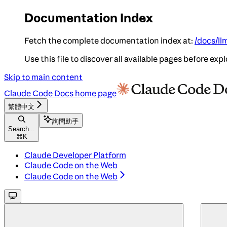
Documentation Index
Fetch the complete documentation index at:
/docs/ll
Use this file to discover all available pages before expl
Skip to main content
Claude Code Docs
home page
繁體中文
詢問助手
Search...
⌘
K
Claude Developer Platform
Claude Code on the Web
Claude Code on the Web