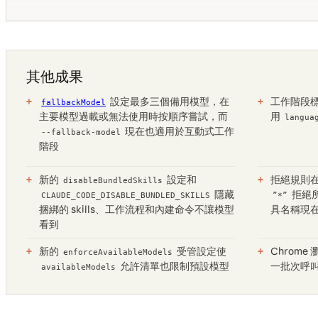
其他成果
設定最多三個備用模型，在
工作階段
fallbackModel
主要模型過載或無法使用時按順序嘗試，而
用
langua
現在也適用於互動式工作
--fallback-model
階段
新的
設定和
拒絕規則在
disableBundledSkills
隱藏
拒絕
CLAUDE_CODE_DISABLE_BUNDLED_SKILLS
”*”
捆綁的 skills、工作流程和內建命令不讓模型
具名稱現
看到
新的
受管設定使
Chrome
enforceAvailableModels
允許清單也限制預設模型
一批次呼
availableModels