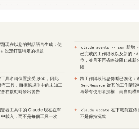
標題現在以您的對話語言生成；使
新增
claude agents --json
設定釘選特定的標題
ge
已完成的工作階段以及新的
id
位，並且不再省略被阻止或新
段
工具名稱位置接受 glob，因此
跨工作階段訊息傳遞已強化：
所有工具，而拒絕規則中的未知工
從其他工作階段
SendMessage
在會在啟動時發出警告
再帶有使用者授權，而自動模
 瀏覽器工具中的 Claude 現在在單
在下載前宣佈
claude update
叫中載入，而不是每個工具一次
不是保持沉默