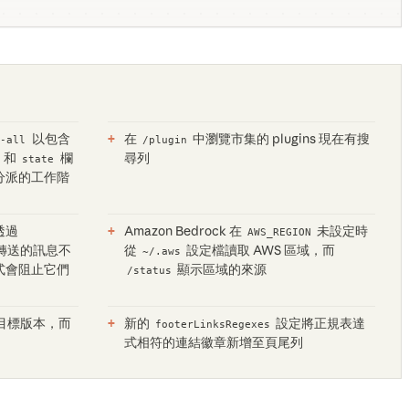
以包含
在
中瀏覽市集的 plugins 現在有搜
--all
/plugin
和
欄
尋列
state
分派的工作階
透過
Amazon Bedrock 在
未設定時
AWS_REGION
轉送的訊息不
從
設定檔讀取 AWS 區域，而
~/.aws
式會阻止它們
顯示區域的來源
/status
目標版本，而
新的
設定將正規表達
footerLinksRegexes
式相符的連結徽章新增至頁尾列