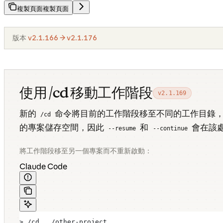
複製頁面
複製頁面
版本
v2.1.166 → v2.1.176
使用 /cd 移動工作階段
v2.1.169
新的
命令將目前的工作階段移至不同的工作目錄
/cd
的專案儲存空間，因此
和
會在該處
--resume
--continue
將工作階段移至另一個專案而不重新啟動：
Claude Code
> /cd ../other-project