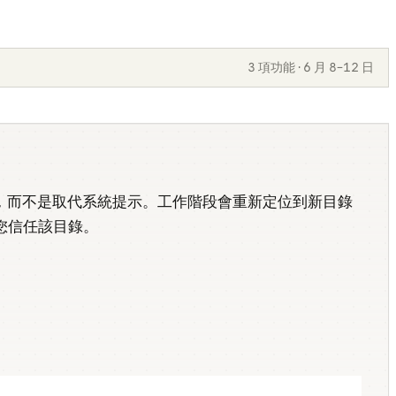
3 項功能 · 6 月 8–12 日
，而不是取代系統提示。工作階段會重新定位到新目錄
示您信任該目錄。