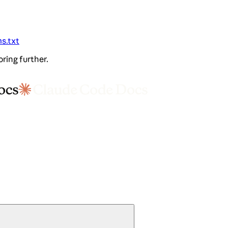
ms.txt
oring further.