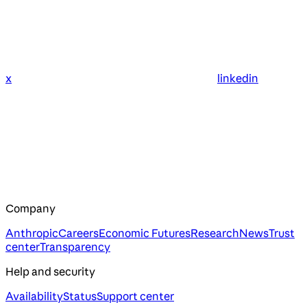
x
linkedin
Company
Anthropic
Careers
Economic Futures
Research
News
Trust
center
Transparency
Help and security
Availability
Status
Support center