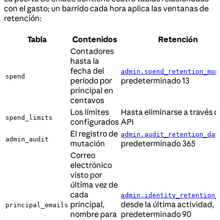
con el gasto; un barrido cada hora aplica las ventanas de
retención:
Tabla
Contenidos
Retención
Contadores
hasta la
fecha del
admin.spend_retention_mon
spend
período por
predeterminado 13
principal en
centavos
Los límites
Hasta eliminarse a través d
spend_limits
configurados
API
El registro de
admin.audit_retention_day
admin_audit
mutación
predeterminado 365
Correo
electrónico
visto por
última vez de
cada
admin.identity_retention_
principal,
desde la última actividad,
principal_emails
nombre para
predeterminado 90