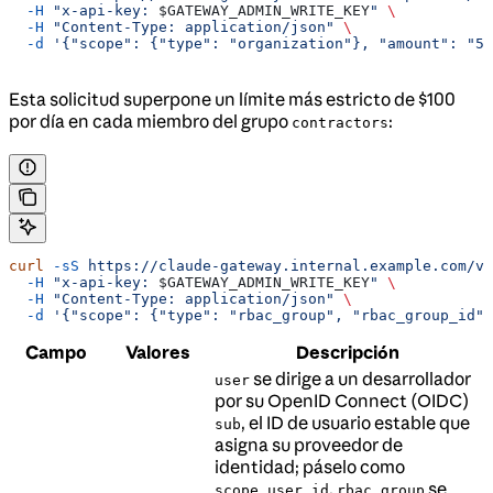
  -H
 "x-api-key: 
$GATEWAY_ADMIN_WRITE_KEY
"
 \
  -H
 "Content-Type: application/json"
 \
  -d
 '{"scope": {"type": "organization"}, "amount": "50
Esta solicitud superpone un límite más estricto de $100
por día en cada miembro del grupo
:
contractors
curl
 -sS
 https://claude-gateway.internal.example.com/v1
  -H
 "x-api-key: 
$GATEWAY_ADMIN_WRITE_KEY
"
 \
  -H
 "Content-Type: application/json"
 \
  -d
 '{"scope": {"type": "rbac_group", "rbac_group_id":
Campo
Valores
Descripción
se dirige a un desarrollador
user
por su OpenID Connect (OIDC)
, el ID de usuario estable que
sub
asigna su proveedor de
identidad; páselo como
.
se
scope.user_id
rbac_group