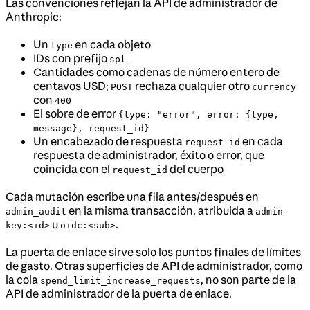
Las convenciones reflejan la API de administrador de
Anthropic:
Un
en cada objeto
type
IDs con prefijo
spl_
Cantidades como cadenas de número entero de
centavos USD;
rechaza cualquier otro
POST
currency
con
400
El sobre de error
{type: "error", error: {type,
message}, request_id}
Un encabezado de respuesta
en cada
request-id
respuesta de administrador, éxito o error, que
coincida con el
del cuerpo
request_id
Cada mutación escribe una fila antes/después en
en la misma transacción, atribuida a
admin_audit
admin-
u
.
key:<id>
oidc:<sub>
La puerta de enlace sirve solo los puntos finales de límites
de gasto. Otras superficies de API de administrador, como
la cola
, no son parte de la
spend_limit_increase_requests
API de administrador de la puerta de enlace.