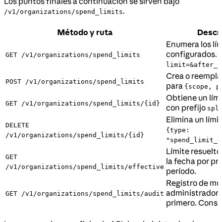
Los puntos finales a continuación se sirven bajo
.
/v1/organizations/spend_limits
Método y ruta
Descr
Enumera los lí
configurados. 
GET /v1/organizations/spend_limits
limit=&after_i
Crea o reempla
POST /v1/organizations/spend_limits
para
{scope, p
Obtiene un lími
GET /v1/organizations/spend_limits/{id}
con prefijo
spl
Elimina un lími
DELETE
{type:
/v1/organizations/spend_limits/{id}
"spend_limit_d
Límite resuelto
GET
la fecha por pr
/v1/organizations/spend_limits/effective
período.
Registro de mu
administrador,
GET /v1/organizations/spend_limits/audit
primero. Consu