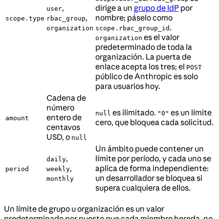
,
dirige a un
grupo de IdP
por
user
,
nombre; páselo como
scope.type
rbac_group
.
organization
scope.rbac_group_id
es el valor
organization
predeterminado de toda la
organización. La puerta de
enlace acepta los tres; el
POST
público de Anthropic es solo
para usuarios hoy.
Cadena de
número
es ilimitado.
es un límite
null
"0"
entero de
amount
cero, que bloquea cada solicitud.
centavos
USD, o
null
Un ámbito puede contener un
,
límite por período, y cada uno se
daily
,
aplica de forma independiente:
period
weekly
un desarrollador se bloquea si
monthly
supera cualquiera de ellos.
Un límite de grupo u organización es un valor
predeterminado por puesto que cada miembro hereda, no