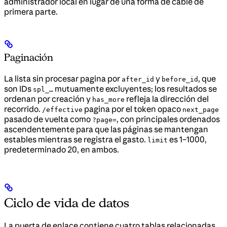
administrador local en lugar de una forma de cable de
primera parte.
Paginación
La lista sin procesar pagina por
y
, que
after_id
before_id
son IDs
mutuamente excluyentes; los resultados se
spl_…
ordenan por creación y
refleja la dirección del
has_more
recorrido.
pagina por el token opaco
/effective
next_page
pasado de vuelta como
, con principales ordenados
?page=
ascendentemente para que las páginas se mantengan
estables mientras se registra el gasto.
es 1–1000,
limit
predeterminado 20, en ambos.
Ciclo de vida de datos
La puerta de enlace contiene cuatro tablas relacionadas