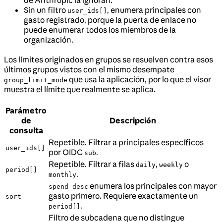
de Anthropic la ignoran.
Sin un filtro
, enumera principales con
user_ids[]
gasto registrado, porque la puerta de enlace no
puede enumerar todos los miembros de la
organización.
Los límites originados en grupos se resuelven contra esos
últimos grupos vistos con el mismo desempate
que usa la aplicación, por lo que el visor
group_limit_mode
muestra el límite que realmente se aplica.
Parámetro
de
Descripción
consulta
Repetible. Filtrar a principales específicos
user_ids[]
por OIDC
.
sub
Repetible. Filtrar a filas
,
o
daily
weekly
period[]
.
monthly
enumera los principales con mayor
spend_desc
gasto primero. Requiere exactamente un
sort
.
period[]
Filtro de subcadena que no distingue