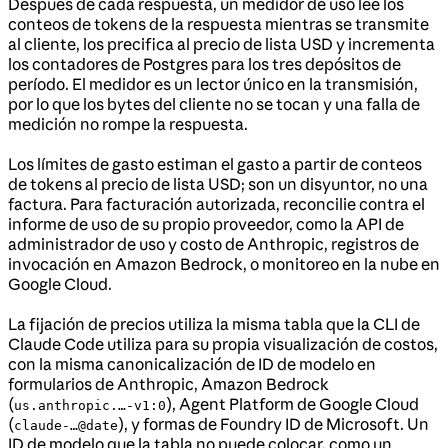
Después de cada respuesta, un medidor de uso lee los
conteos de tokens de la respuesta mientras se transmite
al cliente, los precifica al precio de lista USD y incrementa
los contadores de Postgres para los tres depósitos de
período. El medidor es un lector único en la transmisión,
por lo que los bytes del cliente no se tocan y una falla de
medición no rompe la respuesta.
Los límites de gasto estiman el gasto a partir de conteos
de tokens al precio de lista USD; son un disyuntor, no una
factura. Para facturación autorizada, reconcilie contra el
informe de uso de su propio proveedor, como la API de
administrador de uso y costo de Anthropic, registros de
invocación en Amazon Bedrock, o monitoreo en la nube en
Google Cloud.
La fijación de precios utiliza la misma tabla que la CLI de
Claude Code utiliza para su propia visualización de costos,
con la misma canonicalización de ID de modelo en
formularios de Anthropic, Amazon Bedrock
(
), Agent Platform de Google Cloud
us.anthropic.…-v1:0
(
), y formas de Foundry ID de Microsoft. Un
claude-…@date
ID de modelo que la tabla no puede colocar, como un