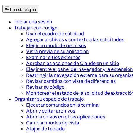
En esta página
Iniciar una sesión
Trabajar con código
Usar el cuadro de solicitud
Agregar archivos y contexto a las solicitudes
Elegir un modo de permisos
Vista previa de su aplicación
Examinar sitios externos
Aprobar las acciones de Claude en un sitio
Elegir entre el panel del navegador y la extensi
Restringir la navegación externa para su organiz
Revisar cambios con vista de diferencias
Revisar su código
Monitorear el estado de la solicitud de extracció
Organizar su espacio de trabajo
Ejecutar comandos en la terminal
Abrir y editar archivos
Abrir archivos en otras aplicaciones
Cambiar modos de vista
Atajos de teclado