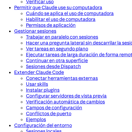
Verificar uso
Permitir que Claude use su computadora
Cuándo se aplica el uso de computadora
Habilitar el uso de computadora
Permisos de aplicación
Gestionar sesiones
Trabajar en paralelo con sesiones
Hacer una pregunta lateral sin descarrilar la sesi
Ver tareas en segundo plano
Ejecutar tareas de larga duración de forma remo
Continuar en otra superficie
Sesiones desde Dispatch
Extender Claude Code
Conectar herramientas externas
Usar skills
Instalar plugins
Configurar servidores de vista previa
Verificación automática de cambios
Campos de configuración
Conflictos de puerto
Ejemplos
Configuración del entorno
Sesiones locales