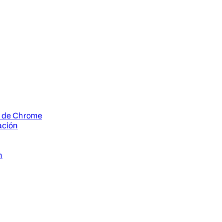
ón de Chrome
ación
n