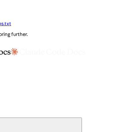
ms.txt
oring further.