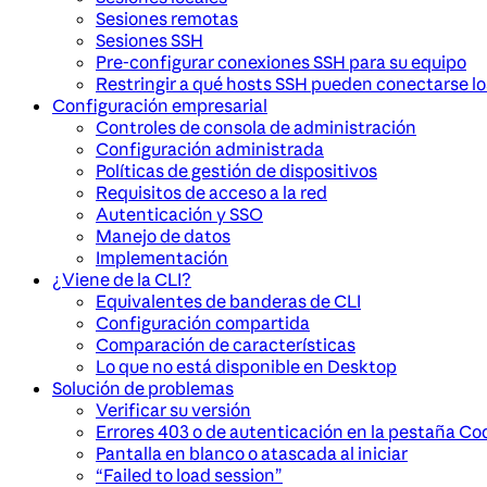
Sesiones remotas
Sesiones SSH
Pre-configurar conexiones SSH para su equipo
Restringir a qué hosts SSH pueden conectarse lo
Configuración empresarial
Controles de consola de administración
Configuración administrada
Políticas de gestión de dispositivos
Requisitos de acceso a la red
Autenticación y SSO
Manejo de datos
Implementación
¿Viene de la CLI?
Equivalentes de banderas de CLI
Configuración compartida
Comparación de características
Lo que no está disponible en Desktop
Solución de problemas
Verificar su versión
Errores 403 o de autenticación en la pestaña Co
Pantalla en blanco o atascada al iniciar
“Failed to load session”