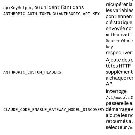
récupérer la c
, ou un identifiant dans
apiKeyHelper
les variables
ou
ANTHROPIC_AUTH_TOKEN
ANTHROPIC_API_KEY
contiennent
clé statique,
envoyée co
Authorizatio
et
Bearer
x-a
key
respectivem
Ajoute des e
têtes HTTP
supplémenta
ANTHROPIC_CUSTOM_HEADERS
à chaque re
API
Interroge
de
/v1/models
passerelle au
démarrage e
CLAUDE_CODE_ENABLE_GATEWAY_MODEL_DISCOVERY
ajoute les n
retournés au
sélecteur
/mo