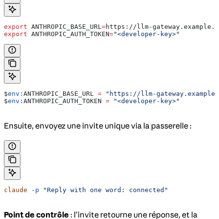
export
 ANTHROPIC_BASE_URL
=
https
://
llm-gateway
.
example
.
c
export
 ANTHROPIC_AUTH_TOKEN
=
"<developer-key>"
$
env:
ANTHROPIC_BASE_URL
 =
 "https://llm-gateway.example.
$
env:
ANTHROPIC_AUTH_TOKEN
 =
 "<developer-key>"
Ensuite, envoyez une invite unique via la passerelle :
claude
 -p
 "Reply with one word: connected"
Point de contrôle
: l’invite retourne une réponse, et la