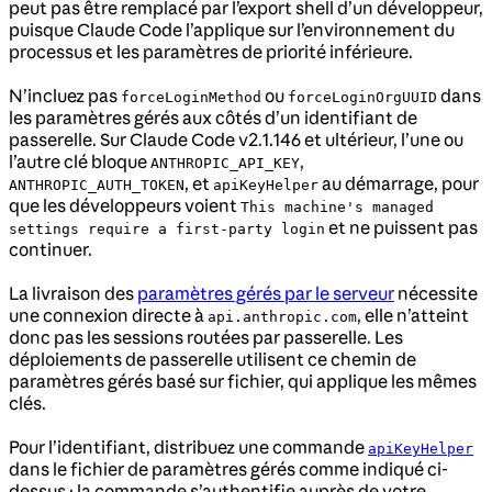
peut pas être remplacé par l’export shell d’un développeur,
puisque Claude Code l’applique sur l’environnement du
processus et les paramètres de priorité inférieure.
N’incluez pas
ou
dans
forceLoginMethod
forceLoginOrgUUID
les paramètres gérés aux côtés d’un identifiant de
passerelle. Sur Claude Code v2.1.146 et ultérieur, l’une ou
l’autre clé bloque
,
ANTHROPIC_API_KEY
, et
au démarrage, pour
ANTHROPIC_AUTH_TOKEN
apiKeyHelper
que les développeurs voient
This machine's managed
et ne puissent pas
settings require a first-party login
continuer.
La livraison des
paramètres gérés par le serveur
nécessite
une connexion directe à
, elle n’atteint
api.anthropic.com
donc pas les sessions routées par passerelle. Les
déploiements de passerelle utilisent ce chemin de
paramètres gérés basé sur fichier, qui applique les mêmes
clés.
Pour l’identifiant, distribuez une commande
apiKeyHelper
dans le fichier de paramètres gérés comme indiqué ci-
dessus ; la commande s’authentifie auprès de votre