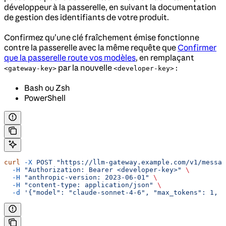
développeur à la passerelle, en suivant la documentation
de gestion des identifiants de votre produit.
Confirmez qu’une clé fraîchement émise fonctionne
contre la passerelle avec la même requête que
Confirmer
que la passerelle route vos modèles
, en remplaçant
par la nouvelle
:
<gateway-key>
<developer-key>
Bash ou Zsh
PowerShell
curl
 -X
 POST
 "https://llm-gateway.example.com/v1/messag
  -H
 "Authorization: Bearer <developer-key>"
 \
  -H
 "anthropic-version: 2023-06-01"
 \
  -H
 "content-type: application/json"
 \
  -d
 '{"model": "claude-sonnet-4-6", "max_tokens": 1, "