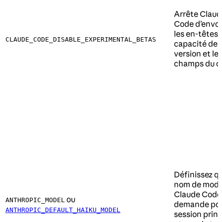
Arrête Claud
Code d’envo
les en-têtes 
CLAUDE_CODE_DISABLE_EXPERIMENTAL_BETAS
capacité de 
version et le
champs du c
Définissez q
nom de modè
Claude Code
ou
ANTHROPIC_MODEL
demande pou
ANTHROPIC_DEFAULT_HAIKU_MODEL
session princ