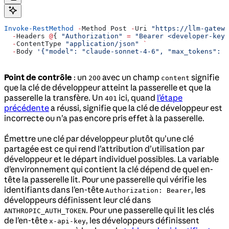
Invoke-RestMethod
 -
Method Post 
-
Uri 
"https://llm-gatewa
  -
Headers 
@
{ 
"Authorization"
 =
 "Bearer <developer-key>
  -
ContentType 
"application/json"
 `
  -
Body 
'{"model": "claude-sonnet-4-6", "max_tokens": 1
Point de contrôle
: un
avec un champ
signifie
200
content
que la clé de développeur atteint la passerelle et que la
passerelle la transfère. Un
ici, quand
l’étape
401
précédente
a réussi, signifie que la clé de développeur est
incorrecte ou n’a pas encore pris effet à la passerelle.
Émettre une clé par développeur plutôt qu’une clé
partagée est ce qui rend l’attribution d’utilisation par
développeur et le départ individuel possibles. La variable
d’environnement qui contient la clé dépend de quel en-
tête la passerelle lit. Pour une passerelle qui vérifie les
identifiants dans l’en-tête
, les
Authorization: Bearer
développeurs définissent leur clé dans
. Pour une passerelle qui lit les clés
ANTHROPIC_AUTH_TOKEN
de l’en-tête
, les développeurs définissent
x-api-key