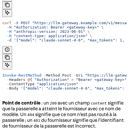
curl
 -X
 POST
 "https://llm-gateway.example.com/v1/messag
  -H
 "Authorization: Bearer <gateway-key>"
 \
  -H
 "anthropic-version: 2023-06-01"
 \
  -H
 "content-type: application/json"
 \
  -d
 '{"model": "claude-sonnet-4-6", "max_tokens": 1, "
Invoke-RestMethod
 -
Method Post 
-
Uri 
"https://llm-gatewa
  -
Headers 
@
{ 
"Authorization"
 =
 "Bearer <gateway-key>"
;
  -
ContentType 
"application/json"
 `
  -
Body 
'{"model": "claude-sonnet-4-6", "max_tokens": 1
Point de contrôle
: un
avec un champ
signifie
200
content
que la passerelle a atteint le fournisseur avec ce nom de
modèle. Un
signifie que ce nom n’est pas routé à la
404
passerelle ; un
du fournisseur signifie que l’identifiant
401
de fournisseur de la passerelle est incorrect.