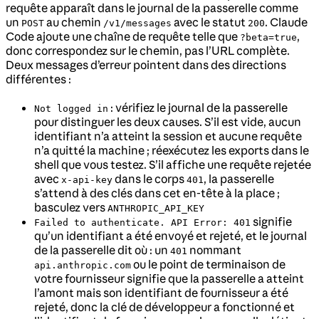
requête apparaît dans le journal de la passerelle comme
un
au chemin
avec le statut
. Claude
POST
/v1/messages
200
Code ajoute une chaîne de requête telle que
,
?beta=true
donc correspondez sur le chemin, pas l’URL complète.
Deux messages d’erreur pointent dans des directions
différentes :
: vérifiez le journal de la passerelle
Not logged in
pour distinguer les deux causes. S’il est vide, aucun
identifiant n’a atteint la session et aucune requête
n’a quitté la machine ; réexécutez les exports dans le
shell que vous testez. S’il affiche une requête rejetée
avec
dans le corps
, la passerelle
x-api-key
401
s’attend à des clés dans cet en-tête à la place ;
basculez vers
ANTHROPIC_API_KEY
signifie
Failed to authenticate. API Error: 401
qu’un identifiant a été envoyé et rejeté, et le journal
de la passerelle dit où : un
nommant
401
ou le point de terminaison de
api.anthropic.com
votre fournisseur signifie que la passerelle a atteint
l’amont mais son identifiant de fournisseur a été
rejeté, donc la clé de développeur a fonctionné et