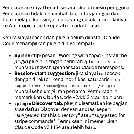
Pencocokan sinyal terjadi secara lokal di mesin pengguna.
Pencocokan tidak menambah lalu lintas jaringan dan
tidak melaporkan sinyal mana yang cocok, atau nilainya,
ke Anthropic atau ke operator marketplace.
Ketika sinyal cocok dan plugin belum diinstal, Claude
Code menampilkan plugin di tiga tempat:
Spinner tip
: pesan “Working with
topic
? Install the
plugin
plugin” dengan perintah
/plugin install
muncul di bawah spinner saat Claude merespons.
Session-start suggestion
: jika sinyal
cocok
cwd
dengan direktori kerja, notifikasi satu baris
plugin
suggestion: <name>@<marketplace> · /plugin
muncul sebelum giliran pertama. Permukaan ini
memerlukan Claude Code v2.1.153 atau lebih baru.
Discover tab
: plugin disematkan ke bagian
/plugin
atas daftar Discover dengan anotasi seperti
“suggested for this directory” atau “suggested for
stripe commands”. Permukaan ini memerlukan
Claude Code v2.1.154 atau lebih baru.