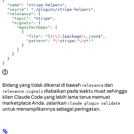
{
  "name"
: 
"stripe-helpers"
,
  "source"
: 
"./plugins/stripe-helpers"
,
  "relevance"
: {
    "topic"
: 
"Stripe"
,
    "signals"
: {
      "manifestDeps"
: [
        {
          "file"
: 
"[/
\\\\
]package
\\
.json$"
,
          "pattern"
: 
"
\"
stripe
\"\\
s*:"
        }
      ]
    }
  }
}
Bidang yang tidak dikenal di bawah
dan
relevance
diabaikan pada waktu muat sehingga
relevance.signals
klien Claude Code yang lebih lama terus memuat
marketplace Anda. Jalankan
claude plugin validate
untuk menampilkannya sebagai peringatan.