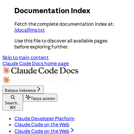
Documentation Index
Fetch the complete documentation index at:
/docs/llms.txt
Use this file to discover all available pages
before exploring further.
Skip to main content
Claude Code Docs
home page
Bahasa Indonesia
Tanya asisten
Search...
⌘
K
Claude Developer Platform
Claude Code on the Web
Claude Code on the Web