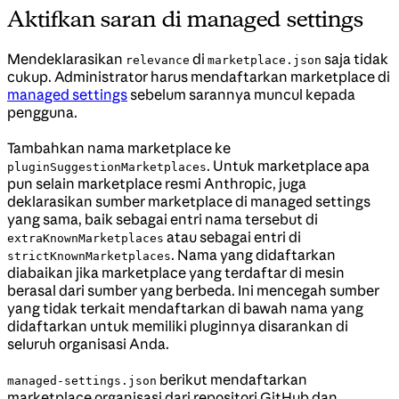
Aktifkan saran di managed settings
Mendeklarasikan
di
saja tidak
relevance
marketplace.json
cukup. Administrator harus mendaftarkan marketplace di
managed settings
sebelum sarannya muncul kepada
pengguna.
Tambahkan nama marketplace ke
. Untuk marketplace apa
pluginSuggestionMarketplaces
pun selain marketplace resmi Anthropic, juga
deklarasikan sumber marketplace di managed settings
yang sama, baik sebagai entri nama tersebut di
atau sebagai entri di
extraKnownMarketplaces
. Nama yang didaftarkan
strictKnownMarketplaces
diabaikan jika marketplace yang terdaftar di mesin
berasal dari sumber yang berbeda. Ini mencegah sumber
yang tidak terkait mendaftarkan di bawah nama yang
didaftarkan untuk memiliki pluginnya disarankan di
seluruh organisasi Anda.
berikut mendaftarkan
managed-settings.json
marketplace organisasi dari repositori GitHub dan