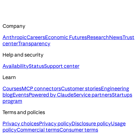
Company
Anthropic
Careers
Economic Futures
Research
News
Trust
center
Transparency
Help and security
Availability
Status
Support center
Learn
Courses
MCP connectors
Customer stories
Engineering
blog
Events
Powered by Claude
Service partners
Startups
program
Terms and policies
Privacy choices
Privacy policy
Disclosure policy
Usage
policy
Commercial terms
Consumer terms