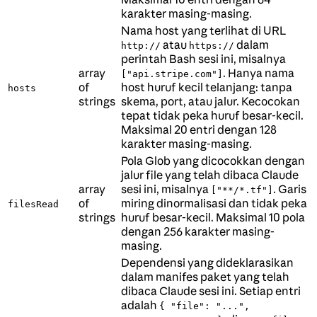
karakter masing-masing.
Nama host yang terlihat di URL
atau
dalam
http://
https://
perintah Bash sesi ini, misalnya
array
. Hanya nama
["api.stripe.com"]
of
host huruf kecil telanjang: tanpa
hosts
strings
skema, port, atau jalur. Kecocokan
tepat tidak peka huruf besar-kecil.
Maksimal 20 entri dengan 128
karakter masing-masing.
Pola Glob yang dicocokkan dengan
jalur file yang telah dibaca Claude
array
sesi ini, misalnya
. Garis
["**/*.tf"]
of
miring dinormalisasi dan tidak peka
filesRead
strings
huruf besar-kecil. Maksimal 10 pola
dengan 256 karakter masing-
masing.
Dependensi yang dideklarasikan
dalam manifes paket yang telah
dibaca Claude sesi ini. Setiap entri
adalah
{ "file": "...",