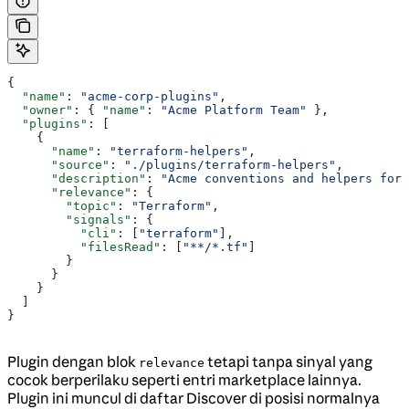
{
  "name"
: 
"acme-corp-plugins"
,
  "owner"
: { 
"name"
: 
"Acme Platform Team"
 },
  "plugins"
: [
    {
      "name"
: 
"terraform-helpers"
,
      "source"
: 
"./plugins/terraform-helpers"
,
      "description"
: 
"Acme conventions and helpers for 
      "relevance"
: {
        "topic"
: 
"Terraform"
,
        "signals"
: {
          "cli"
: [
"terraform"
],
          "filesRead"
: [
"**/*.tf"
]
        }
      }
    }
  ]
}
Plugin dengan blok
tetapi tanpa sinyal yang
relevance
cocok berperilaku seperti entri marketplace lainnya.
Plugin ini muncul di daftar Discover di posisi normalnya