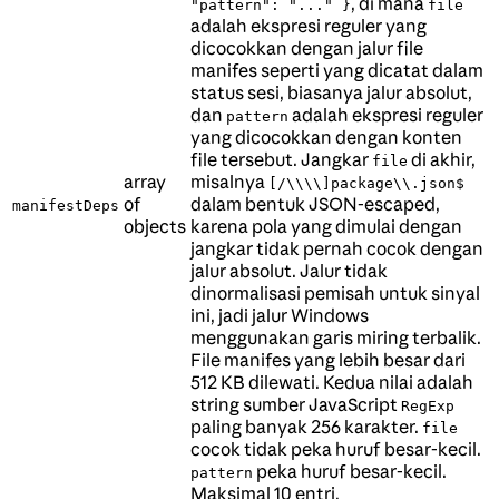
, di mana
"pattern": "..." }
file
adalah ekspresi reguler yang
dicocokkan dengan jalur file
manifes seperti yang dicatat dalam
status sesi, biasanya jalur absolut,
dan
adalah ekspresi reguler
pattern
yang dicocokkan dengan konten
file tersebut. Jangkar
di akhir,
file
array
misalnya
[/\\\\]package\\.json$
of
dalam bentuk JSON-escaped,
manifestDeps
objects
karena pola yang dimulai dengan
jangkar tidak pernah cocok dengan
jalur absolut. Jalur tidak
dinormalisasi pemisah untuk sinyal
ini, jadi jalur Windows
menggunakan garis miring terbalik.
File manifes yang lebih besar dari
512 KB dilewati. Kedua nilai adalah
string sumber JavaScript
RegExp
paling banyak 256 karakter.
file
cocok tidak peka huruf besar-kecil.
peka huruf besar-kecil.
pattern
Maksimal 10 entri.