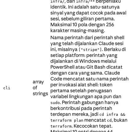
, dan
berperilaku
infra/
infra/**
identik. Ini adalah satu-satunya
sinyal yang dapat cocok pada awal
sesi, sebelum giliran pertama.
Maksimal 10 pola dengan 256
karakter masing-masing.
Nama perintah dari perintah shell
yang telah dijalankan Claude sesi
ini, misalnya
. Berlaku di
["stripe"]
setiap platform: perintah yang
dijalankan di Windows melalui
PowerShell atau Git Bash dicatat
dengan cara yang sama. Claude
Code mencatat satu nama perintah
array
per invokasi alat shell: token
of
cli
pertama setelah penugasan
strings
variabel lingkungan apa pun dan
. Perintah gabungan hanya
sudo
berkontribusi pada perintah
terdepan mereka, jadi
cd infra &&
mencatat
, bukan
terraform plan
cd
. Kecocokan tepat.
terraform
Maksimal 10 entri dengan 64