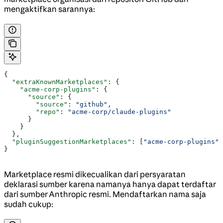
mengaktifkan sarannya:
{
  "extraKnownMarketplaces"
: {
    "acme-corp-plugins"
: {
      "source"
: {
        "source"
: 
"github"
,
        "repo"
: 
"acme-corp/claude-plugins"
      }
    }
  },
  "pluginSuggestionMarketplaces"
: [
"acme-corp-plugins"
]
}
Marketplace resmi dikecualikan dari persyaratan
deklarasi sumber karena namanya hanya dapat terdaftar
dari sumber Anthropic resmi. Mendaftarkan nama saja
sudah cukup: