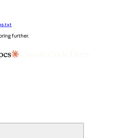
ms.txt
oring further.