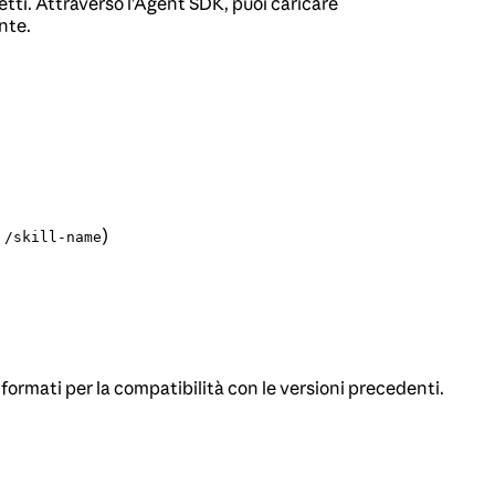
tti. Attraverso l’Agent SDK, puoi caricare
nte.
n
)
/skill-name
formati per la compatibilità con le versioni precedenti.