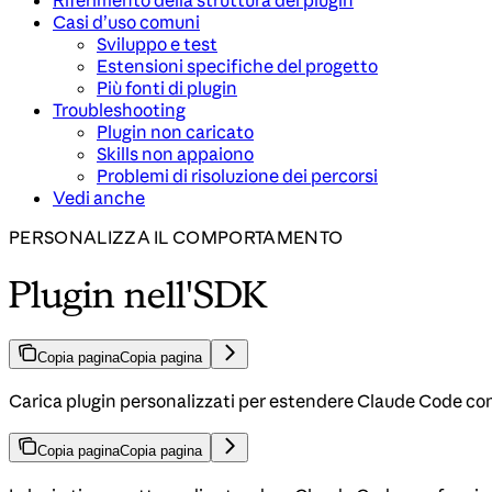
Riferimento della struttura del plugin
Casi d’uso comuni
Sviluppo e test
Estensioni specifiche del progetto
Più fonti di plugin
Troubleshooting
Plugin non caricato
Skills non appaiono
Problemi di risoluzione dei percorsi
Vedi anche
PERSONALIZZA IL COMPORTAMENTO
Plugin nell'SDK
Copia pagina
Copia pagina
Carica plugin personalizzati per estendere Claude Code con
Copia pagina
Copia pagina