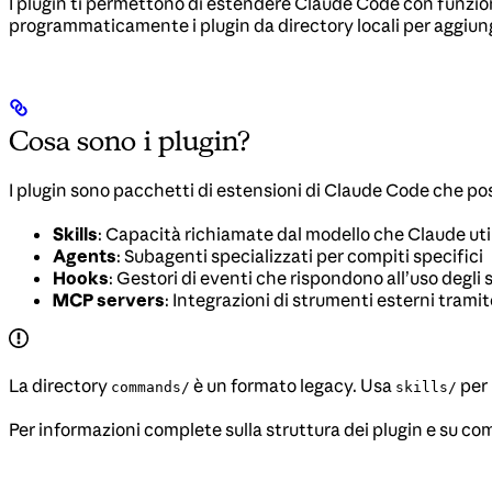
I plugin ti permettono di estendere Claude Code con funzion
programmaticamente i plugin da directory locali per aggiunge
Cosa sono i plugin?
I plugin sono pacchetti di estensioni di Claude Code che po
Skills
: Capacità richiamate dal modello che Claude u
Agents
: Subagenti specializzati per compiti specifici
Hooks
: Gestori di eventi che rispondono all’uso degli 
MCP servers
: Integrazioni di strumenti esterni tram
La directory
è un formato legacy. Usa
per 
commands/
skills/
Per informazioni complete sulla struttura dei plugin e su co