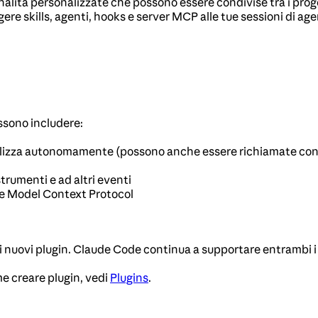
alità personalizzate che possono essere condivise tra i proge
re skills, agenti, hooks e server MCP alle tue sessioni di age
ssono includere:
tilizza autonomamente (possono anche essere richiamate co
strumenti e ad altri eventi
ite Model Context Protocol
i nuovi plugin. Claude Code continua a supportare entrambi i 
me creare plugin, vedi
Plugins
.