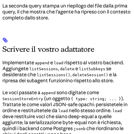
La seconda query stampa un riepilogo dei file dalla prima
query, il che mostra che l’agente ha ripreso con il contesto
completo dallo store.
Scrivere il vostro adattatore
Implementate
e
rispetto al vostro backend.
append
load
Aggiungete
,
e
se
listSessions
delete
listSubkeys
desiderate che
,
e la
listSessions()
deleteSession()
ripresa dei subagent funzionino rispetto allo store.
Le voci passate a
sono digitate come
append
(un oggetto
).
SessionStoreEntry
{ type: string; ... }
Trattate le come valori JSON-safe opachi: persistetele in
ordine e restituitetele da
nello stesso ordine.
load
load
deve restituire voci che siano deep-equal a quelle
aggiunte; la serializzazione byte-equal non è richiesta,
quindi i backend come Postgres
che riordinano le
jsonb