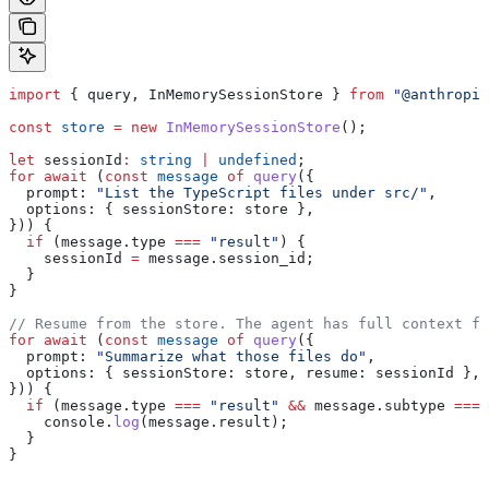
import
 { 
query
, 
InMemorySessionStore
 } 
from
 "@anthropic
const
 store
 =
 new
 InMemorySessionStore
();
let
 sessionId
:
 string
 |
 undefined
;
for
 await
 (
const
 message
 of
 query
({
  prompt:
 "List the TypeScript files under src/"
,
  options:
 { 
sessionStore:
 store
 },
})) {
  if
 (
message
.
type
 ===
 "result"
) {
    sessionId
 =
 message
.
session_id
;
  }
}
// Resume from the store. The agent has full context fr
for
 await
 (
const
 message
 of
 query
({
  prompt:
 "Summarize what those files do"
,
  options:
 { 
sessionStore:
 store
, 
resume:
 sessionId
 },
})) {
  if
 (
message
.
type
 ===
 "result"
 &&
 message
.
subtype
 ===
 
    console
.
log
(
message
.
result
);
  }
}