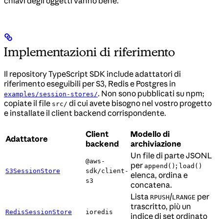
chiavi degli oggetti vanno bene.
Implementazioni di riferimento
Il repository TypeScript SDK include adattatori di
riferimento eseguibili per S3, Redis e Postgres in
. Non sono pubblicati su npm;
examples/session-stores/
copiate il file
di cui avete bisogno nel vostro progetto
src/
e installate il client backend corrispondente.
Client
Modello di
Adattatore
backend
archiviazione
Un file di parte JSONL
@aws-
per
;
append()
load()
S3SessionStore
sdk/client-
elenca, ordina e
s3
concatena.
Lista
/
per
RPUSH
LRANGE
trascritto, più un
RedisSessionStore
ioredis
indice di set ordinato