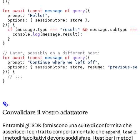
});
for
 await
 (
const
 message
 of
 query
({
  prompt:
 "Hello!"
,
  options:
 { 
sessionStore:
 store
 },
})) {
  if
 (
message
.
type
 ===
 "result"
 &&
 message
.
subtype
 ===
 
    console
.
log
(
message
.
result
);
  }
}
// Later, possibly on a different host:
for
 await
 (
const
 message
 of
 query
({
  prompt:
 "Continue where we left off"
,
  options:
 { 
sessionStore:
 store
, 
resume:
 "previous-ses
})) {
  // ...
}
Convalidare il vostro adattatore
Entrambi gli SDK forniscono una suite di conformità che
asserisce il contratto comportamentale che
,
e
append
load
i metodi facoltativi devono soddisfare. I test per i metodi