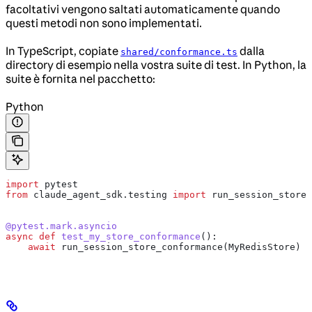
facoltativi vengono saltati automaticamente quando
questi metodi non sono implementati.
In TypeScript, copiate
dalla
shared/conformance.ts
directory di esempio nella vostra suite di test. In Python, la
suite è fornita nel pacchetto:
Python
import
 pytest
from
 claude_agent_sdk.testing 
import
 run_session_store_
@pytest.mark.asyncio
async
 def
 test_my_store_conformance
():
    await
 run_session_store_conformance(MyRedisStore)