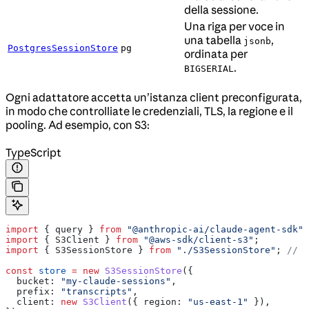
della sessione.
Una riga per voce in
una tabella
,
jsonb
PostgresSessionStore
pg
ordinata per
.
BIGSERIAL
Ogni adattatore accetta un’istanza client preconfigurata,
in modo che controlliate le credenziali, TLS, la regione e il
pooling. Ad esempio, con S3:
TypeScript
import
 { 
query
 } 
from
 "@anthropic-ai/claude-agent-sdk"
;
import
 { 
S3Client
 } 
from
 "@aws-sdk/client-s3"
;
import
 { 
S3SessionStore
 } 
from
 "./S3SessionStore"
; 
// c
const
 store
 =
 new
 S3SessionStore
({
  bucket:
 "my-claude-sessions"
,
  prefix:
 "transcripts"
,
  client:
 new
 S3Client
({ 
region:
 "us-east-1"
 }),