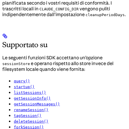
pianificata secondo i vostri requisiti di conformità. I
trascritti locali in
vengono puliti
CLAUDE_CONFIG_DIR
indipendentemente dall’impostazione
.
cleanupPeriodDays
Supportato su
Le seguenti funzioni SDK accettano un’opzione
e operano rispetto allo store invece del
sessionStore
filesystem locale quando viene fornita:
query()
startup()
listSessions()
getSessionInfo()
getSessionMessages()
renameSession()
tagSession()
deleteSession()
forkSession()