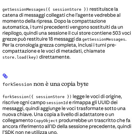
restituisce la
getSessionMessages({ sessionStore })
catena di messaggi collegati che l’agente vedrebbe al
momento della ripresa. Dopo la compattazione
automatica, i turni precedenti vengono sostituiti da un
riepilogo, quindi una sessione il cui store contiene 503 voci
grezze può restituire 18 messaggi da
.
getSessionMessages
Per la cronologia grezza completa, inclusi i turni pre-
compattazione e le voci di metadati, chiamate
direttamente.
store.load(key)
non è una copia byte
forkSession
legge le voci di origine,
forkSession({ sessionStore })
riscrive ogni campo
e rimappa gli UUID dei
sessionId
messaggi, quindi aggiunge le voci trasformate sotto una
nuova chiave. Una copia a livello di adattatore o un
collegamento
produrrebbe un trascritto che fa
CopyObject
ancora riferimento all’ID della sessione precedente, quindi
l’SDK non ne utilizza uno.