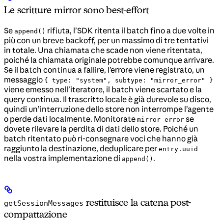
Le scritture mirror sono best-effort
Se
rifiuta, l’SDK ritenta il batch fino a due volte in
append()
più con un breve backoff, per un massimo di tre tentativi
in totale. Una chiamata che scade non viene ritentata,
poiché la chiamata originale potrebbe comunque arrivare.
Se il batch continua a fallire, l’errore viene registrato, un
messaggio
{ type: "system", subtype: "mirror_error" }
viene emesso nell’iteratore, il batch viene scartato e la
query continua. Il trascritto locale è già durevole su disco,
quindi un’interruzione dello store non interrompe l’agente
o perde dati localmente. Monitorate
se
mirror_error
dovete rilevare la perdita di dati dello store. Poiché un
batch ritentato può ri-consegnare voci che hanno già
raggiunto la destinazione, deduplicare per
entry.uuid
nella vostra implementazione di
.
append()
restituisce la catena post-
getSessionMessages
compattazione