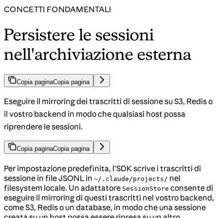
CONCETTI FONDAMENTALI
Persistere le sessioni
nell'archiviazione esterna
Copia pagina
Copia pagina
Eseguire il mirroring dei trascritti di sessione su S3, Redis o
il vostro backend in modo che qualsiasi host possa
riprendere le sessioni.
Copia pagina
Copia pagina
Per impostazione predefinita, l’SDK scrive i trascritti di
sessione in file JSONL in
nel
~/.claude/projects/
filesystem locale. Un adattatore
consente di
SessionStore
eseguire il mirroring di questi trascritti nel vostro backend,
come S3, Redis o un database, in modo che una sessione
creata su un host possa essere ripresa su un altro.