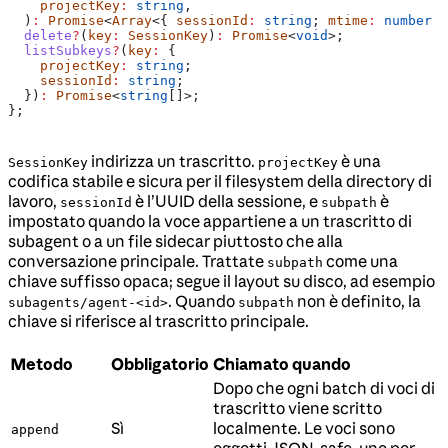
    projectKey
:
 string
,
  )
:
 Promise
<
Array
<{ 
sessionId
:
 string
; 
mtime
:
 number
 }
  delete
?
(
key
:
 SessionKey
)
:
 Promise
<
void
>;
  listSubkeys
?
(
key
:
 {
    projectKey
:
 string
;
    sessionId
:
 string
;
  })
:
 Promise
<
string
[]>;
};
indirizza un trascritto.
è una
SessionKey
projectKey
codifica stabile e sicura per il filesystem della directory di
lavoro,
è l’UUID della sessione, e
è
sessionId
subpath
impostato quando la voce appartiene a un trascritto di
subagent o a un file sidecar piuttosto che alla
conversazione principale. Trattate
come una
subpath
chiave suffisso opaca; segue il layout su disco, ad esempio
. Quando
non è definito, la
subagents/agent-<id>
subpath
chiave si riferisce al trascritto principale.
Metodo
Obbligatorio
Chiamato quando
Dopo che ogni batch di voci di
trascritto viene scritto
Sì
localmente. Le voci sono
append
oggetti JSON-safe, uno per