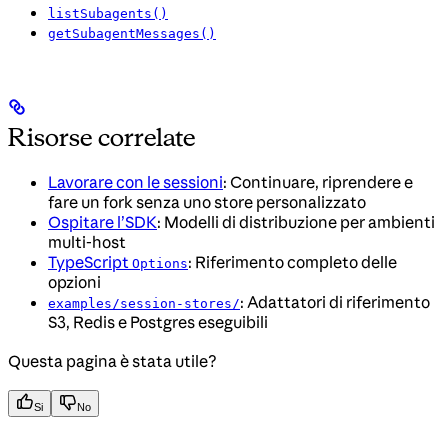
listSubagents()
getSubagentMessages()
Risorse correlate
Lavorare con le sessioni
: Continuare, riprendere e
fare un fork senza uno store personalizzato
Ospitare l’SDK
: Modelli di distribuzione per ambienti
multi-host
TypeScript
: Riferimento completo delle
Options
opzioni
: Adattatori di riferimento
examples/session-stores/
S3, Redis e Postgres eseguibili
Questa pagina è stata utile?
Si
No