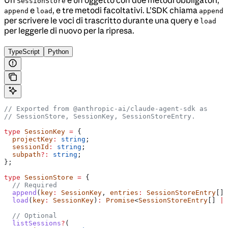
SessionStore
e
, e tre metodi facoltativi. L’SDK chiama
append
load
append
per scrivere le voci di trascritto durante una query e
load
per leggerle di nuovo per la ripresa.
TypeScript
Python
// Exported from @anthropic-ai/claude-agent-sdk as
// SessionStore, SessionKey, SessionStoreEntry.
type
 SessionKey
 =
 {
  projectKey
:
 string
;
  sessionId
:
 string
;
  subpath
?:
 string
;
};
type
 SessionStore
 =
 {
  // Required
  append
(
key
:
 SessionKey
, 
entries
:
 SessionStoreEntry
[])
  load
(
key
:
 SessionKey
)
:
 Promise
<
SessionStoreEntry
[] 
|
 
  // Optional
  listSessions
?
(