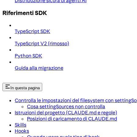
Distribuzione sicura di agenti AI
Riferimenti SDK
TypeScript SDK
TypeScript V2 (rimosso)
Python SDK
Guida alla migrazione
In questa pagina
Controlla le impostazioni del filesystem con settingS
Cosa settingSources non controlla
Istruzioni del progetto (CLAUDE.md e regole)
Posizioni di caricamento di CLAUDE.md
Skills
Hooks