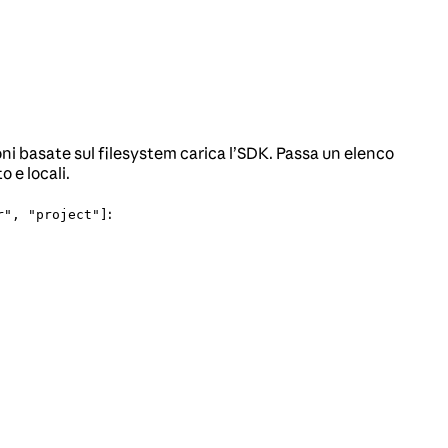
oni basate sul filesystem carica l’SDK. Passa un elenco
 e locali.
:
r", "project"]