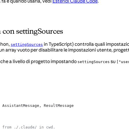
 fa e quando usarla, vedi
Estendi Claude Code
.
m con settingSources
thon,
in TypeScript) controlla quali impostazi
settingSources
n array vuoto per disabilitare le impostazioni utente, progetto
e che a livello di progetto impostando
su
settingSources
["use
 AssistantMessage, ResultMessage
 from ./.claude/ in cwd.