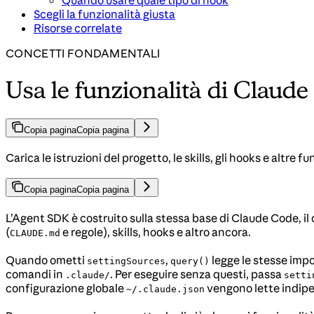
Quando usare quale tipo di hook
Scegli la funzionalità giusta
Risorse correlate
CONCETTI FONDAMENTALI
Usa le funzionalità di Claud
Copia pagina
Copia pagina
Carica le istruzioni del progetto, le skills, gli hooks e altre
Copia pagina
Copia pagina
L’Agent SDK è costruito sulla stessa base di Claude Code, il 
(
e regole), skills, hooks e altro ancora.
CLAUDE.md
Quando ometti
,
legge le stesse impo
settingSources
query()
comandi in
. Per eseguire senza questi, passa
.claude/
setti
configurazione globale
vengono lette indip
~/.claude.json