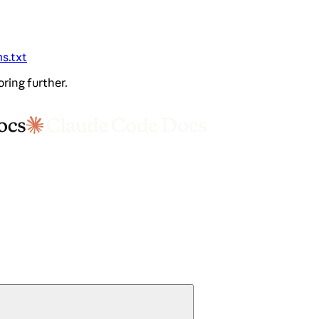
ms.txt
oring further.