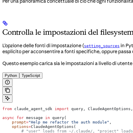
Per una panoramica concettuale di ciò che ogni funzionalità
Controlla le impostazioni del filesyste
L’opzione delle fonti di impostazione (
in Py
setting_sources
esplicito per acconsentire a fonti specifiche, oppure passa u
Questo esempio carica sia le impostazioni a livello di utent
Python
TypeScript
from
 claude_agent_sdk 
import
 query, ClaudeAgentOptions,
async
 for
 message 
in
 query(
    prompt
=
"Help me refactor the auth module"
,
    options
=
ClaudeAgentOptions(
        # "user" loads from ~/.claude/, "project" loads