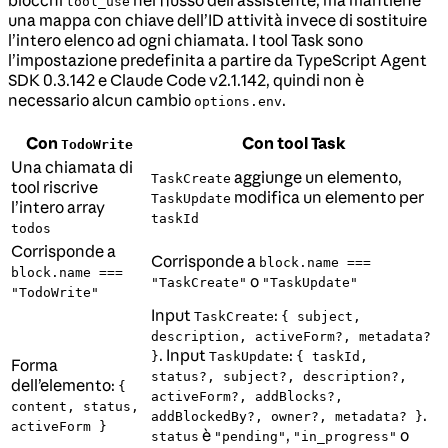
tool_use
una mappa con chiave dell’ID attività invece di sostituire
l’intero elenco ad ogni chiamata. I tool Task sono
l’impostazione predefinita a partire da TypeScript Agent
SDK 0.3.142 e Claude Code v2.1.142, quindi non è
necessario alcun cambio
.
options.env
Con
Con tool Task
TodoWrite
Una chiamata di
aggiunge un elemento,
TaskCreate
tool riscrive
modifica un elemento per
TaskUpdate
l’intero array
taskId
todos
Corrisponde a
Corrisponde a
block.name ===
block.name ===
o
"TaskCreate"
"TaskUpdate"
"TodoWrite"
Input
:
TaskCreate
{ subject,
description, activeForm?, metadata?
. Input
:
}
TaskUpdate
{ taskId,
Forma
status?, subject?, description?,
dell’elemento:
{
activeForm?, addBlocks?,
content, status,
.
addBlockedBy?, owner?, metadata? }
activeForm }
è
,
o
status
"pending"
"in_progress"