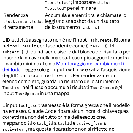
; impostare
"completed"
status:
per eliminare
"deleted"
Renderizza
Accumula elementi tra le chiamate, o
leggi uno snapshot da un risultato
block.input.todos
direttamente
dello strumento
TaskList
L’ID attività assegnato non è nell’input
. Ritorna
TaskCreate
nel
corrispondente come
tool_result
{ task: { id,
, quindi acquisiscilo dal blocco del risultato per
subject } }
inserire la chiave nella mappa. L’esempio seguente mostra
il cambio minimo al ciclo
Monitoraggio dei cambiamenti
dei Todo
. Legge solo gli input
e salta l’acquisizione
tool_use
degli ID dai blocchi
. Per renderizzare un
tool_result
elenco completo, guarda un risultato dello strumento
nel flusso o accumula i risultati
e gli
TaskList
TaskCreate
input
in una mappa.
TaskUpdate
L’input
trasmesso è la forma grezza che il modello
tool_use
ha emesso. Claude Code ripara alcuni nomi di chiave quasi
corretti ma non del tutto prima dell’esecuzione,
mappando
o
a
e
a
id
task_id
taskId
active_form
, ma questa riparazione non si riflette nel
activeForm