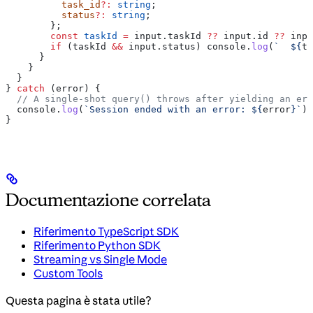
          task_id
?:
 string
;
          status
?:
 string
;
        };
        const
 taskId
 =
 input
.
taskId
 ??
 input
.
id
 ??
 inpu
        if
 (
taskId
 &&
 input
.
status
) 
console
.
log
(
`  
${
ta
      }
    }
  }
} 
catch
 (
error
) {
  // A single-shot query() throws after yielding an err
  console
.
log
(
`Session ended with an error: 
${
error
}
`
);
}
Documentazione correlata
Riferimento TypeScript SDK
Riferimento Python SDK
Streaming vs Single Mode
Custom Tools
Questa pagina è stata utile?