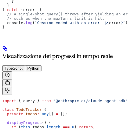
    }
  }
} 
catch
 (
error
) {
  // A single-shot query() throws after yielding an err
  // such as when the maxTurns limit is hit.
  console
.
log
(
`Session ended with an error: 
${
error
}
`
);
}
Visualizzazione dei progressi in tempo reale
TypeScript
Python
import
 { 
query
 } 
from
 "@anthropic-ai/claude-agent-sdk"
;
class
 TodoTracker
 {
  private
 todos
:
 any
[] 
=
 [];
  displayProgress
() {
    if
 (
this
.
todos
.
length
 ===
 0
) 
return
;