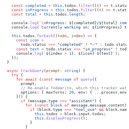
    const
 completed
 =
 this
.
todos
.
filter
((
t
) 
=>
 t
.
status
    const
 inProgress
 =
 this
.
todos
.
filter
((
t
) 
=>
 t
.
statu
    const
 total
 =
 this
.
todos
.
length
;
    console
.
log
(
`
\n
Progress: 
${
completed
}
/
${
total
}
 comp
    console
.
log
(
`Currently working on: 
${
inProgress
}
 ta
    this
.
todos
.
forEach
((
todo
, 
index
) 
=>
 {
      const
 icon
 =
        todo
.
status
 ===
 "completed"
 ?
 "✅"
 :
 todo
.
statu
      const
 text
 =
 todo
.
status
 ===
 "in_progress"
 ?
 todo
      console
.
log
(
`
${
index
 +
 1
}
. 
${
icon
}
 ${
text
}
`
);
    });
  }
  async
 trackQuery
(
prompt
:
 string
) {
    try
 {
      for
 await
 (
const
 message
 of
 query
({
        prompt
,
        // Re-enable TodoWrite, which this tracker watc
        options:
 { 
maxTurns:
 20
, 
env:
 { 
...
process
.
env
,
      })) {
        if
 (
message
.
type
 ===
 "assistant"
) {
          for
 (
const
 block
 of
 message
.
message
.
content
) 
            if
 (
block
.
type
 ===
 "tool_use"
 &&
 block
.
name
              this
.
todos
 =
 block
.
input
.
todos
;
              this
.
displayProgress
();
            }
          }