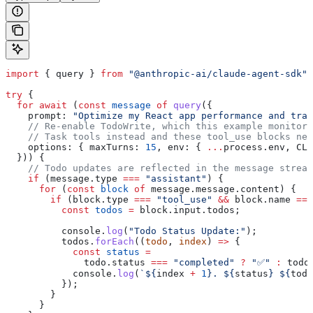
import
 { 
query
 } 
from
 "@anthropic-ai/claude-agent-sdk"
;
try
 {
  for
 await
 (
const
 message
 of
 query
({
    prompt:
 "Optimize my React app performance and trac
    // Re-enable TodoWrite, which this example monitors
    // Task tools instead and these tool_use blocks nev
    options:
 { 
maxTurns:
 15
, 
env:
 { 
...
process
.
env
, 
CLA
  })) {
    // Todo updates are reflected in the message stream
    if
 (
message
.
type
 ===
 "assistant"
) {
      for
 (
const
 block
 of
 message
.
message
.
content
) {
        if
 (
block
.
type
 ===
 "tool_use"
 &&
 block
.
name
 ===
          const
 todos
 =
 block
.
input
.
todos
;
          console
.
log
(
"Todo Status Update:"
);
          todos
.
forEach
((
todo
, 
index
) 
=>
 {
            const
 status
 =
              todo
.
status
 ===
 "completed"
 ?
 "✅"
 :
 todo
            console
.
log
(
`
${
index
 +
 1
}
. 
${
status
}
 ${
todo
          });
        }
      }