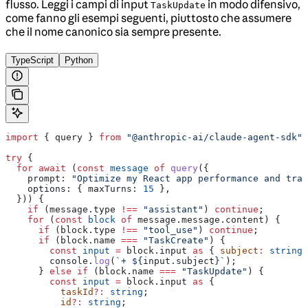
flusso. Leggi i campi di input
in modo difensivo,
TaskUpdate
come fanno gli esempi seguenti, piuttosto che assumere
che il nome canonico sia sempre presente.
TypeScript
Python
import
 { 
query
 } 
from
 "@anthropic-ai/claude-agent-sdk"
;
try
 {
  for
 await
 (
const
 message
 of
 query
({
    prompt:
 "Optimize my React app performance and trac
    options:
 { 
maxTurns:
 15
 },
  })) {
    if
 (
message
.
type
 !==
 "assistant"
) 
continue
;
    for
 (
const
 block
 of
 message
.
message
.
content
) {
      if
 (
block
.
type
 !==
 "tool_use"
) 
continue
;
      if
 (
block
.
name
 ===
 "TaskCreate"
) {
        const
 input
 =
 block
.
input
 as
 { 
subject
:
 string
 
        console
.
log
(
`+ 
${
input
.
subject
}
`
);
      } 
else
 if
 (
block
.
name
 ===
 "TaskUpdate"
) {
        const
 input
 =
 block
.
input
 as
 {
          taskId
?:
 string
;
          id
?:
 string
;