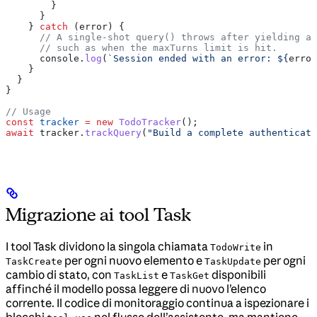
        }
      }
    } 
catch
 (
error
) {
      // A single-shot query() throws after yielding an
      // such as when the maxTurns limit is hit.
      console
.
log
(
`Session ended with an error: 
${
error
    }
  }
}
// Usage
const
 tracker
 =
 new
 TodoTracker
();
await
 tracker
.
trackQuery
(
"Build a complete authenticati
Migrazione ai tool Task
I tool Task dividono la singola chiamata
in
TodoWrite
per ogni nuovo elemento e
per ogni
TaskCreate
TaskUpdate
cambio di stato, con
e
disponibili
TaskList
TaskGet
affinché il modello possa leggere di nuovo l’elenco
corrente. Il codice di monitoraggio continua a ispezionare i
blocchi
nel flusso dell’assistente, ma mantiene