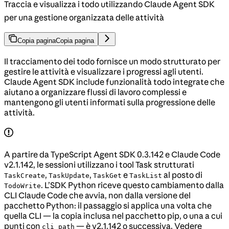
Traccia e visualizza i todo utilizzando Claude Agent SDK
per una gestione organizzata delle attività
Copia pagina
Copia pagina
Il tracciamento dei todo fornisce un modo strutturato per
gestire le attività e visualizzare i progressi agli utenti.
Claude Agent SDK include funzionalità todo integrate che
aiutano a organizzare flussi di lavoro complessi e
mantengono gli utenti informati sulla progressione delle
attività.
A partire da TypeScript Agent SDK 0.3.142 e Claude Code
v2.1.142, le sessioni utilizzano i tool Task strutturati
,
,
e
al posto di
TaskCreate
TaskUpdate
TaskGet
TaskList
. L’SDK Python riceve questo cambiamento dalla
TodoWrite
CLI Claude Code che avvia, non dalla versione del
pacchetto Python: il passaggio si applica una volta che
quella CLI — la copia inclusa nel pacchetto pip, o una a cui
punti con
— è v2.1.142 o successiva. Vedere
cli_path