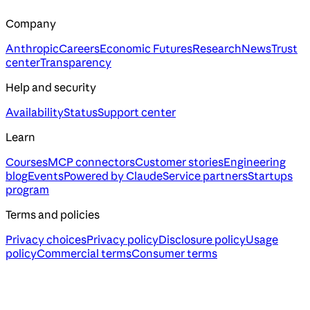
Company
Anthropic
Careers
Economic Futures
Research
News
Trust
center
Transparency
Help and security
Availability
Status
Support center
Learn
Courses
MCP connectors
Customer stories
Engineering
blog
Events
Powered by Claude
Service partners
Startups
program
Terms and policies
Privacy choices
Privacy policy
Disclosure policy
Usage
policy
Commercial terms
Consumer terms
Assistant