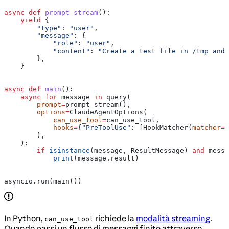
async
 def
 prompt_stream
():
    yield
 {
        "type"
: 
"user"
,
        "message"
: {
            "role"
: 
"user"
,
            "content"
: 
"Create a test file in /tmp and 
        },
    }
async
 def
 main
():
    async
 for
 message 
in
 query(
        prompt
=
prompt_stream(),
        options
=
ClaudeAgentOptions(
            can_use_tool
=
can_use_tool,
            hooks
=
{
"PreToolUse"
: [HookMatcher(
matcher
=
N
        ),
    ):
        if
 isinstance
(message, ResultMessage) 
and
 messa
            print
(message.result)
asyncio.run(main())
In Python,
richiede la
modalità streaming
.
can_use_tool
Quando passi un flusso di messaggi finito attraverso