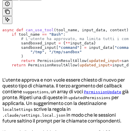
async
 def
 can_use_tool
(
tool_name
, 
input_data
, 
context
):
    if
 tool_name 
==
 "Bash"
:
        # L'utente ha approvato, ma limita tutti i coma
        sandboxed_input 
=
 {
**
input_data}
        sandboxed_input[
"command"
] 
=
 input_data[
"comman
            "/tmp"
, 
"/tmp/sandbox"
        )
        return
 PermissionResultAllow(
updated_input
=
sand
    return
 PermissionResultAllow(
updated_input
=
input_da
L’utente approva e non vuole essere chiesto di nuovo per
questo tipo di chiamata. Il terzo argomento del callback
contiene
, un array di voci
già
suggestions
PermissionUpdate
pronte. Ripeti una di queste in
per
updatedPermissions
applicarla. Un suggerimento con la destinazione
scrive la regola in
localSettings
in modo che le sessioni
.claude/settings.local.json
future saltino il prompt per le chiamate corrispondenti.