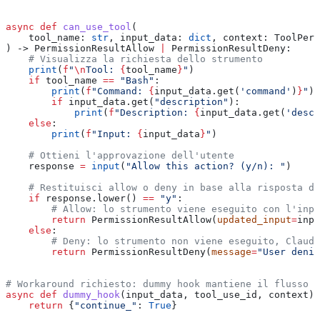
async
 def
 can_use_tool
(
    tool_name
: 
str
, 
input_data
: 
dict
, 
context
: ToolPerm
) -> PermissionResultAllow 
|
 PermissionResultDeny:
    # Visualizza la richiesta dello strumento
    print
(
f
"
\n
Tool: 
{
tool_name
}
"
)
    if
 tool_name 
==
 "Bash"
:
        print
(
f
"Command: 
{
input_data.get(
'command'
)
}
"
)
        if
 input_data.get(
"description"
):
            print
(
f
"Description: 
{
input_data.get(
'descr
    else
:
        print
(
f
"Input: 
{
input_data
}
"
)
    # Ottieni l'approvazione dell'utente
    response 
=
 input
(
"Allow this action? (y/n): "
)
    # Restituisci allow o deny in base alla risposta de
    if
 response.lower() 
==
 "y"
:
        # Allow: lo strumento viene eseguito con l'inpu
        return
 PermissionResultAllow(
updated_input
=
inpu
    else
:
        # Deny: lo strumento non viene eseguito, Claude
        return
 PermissionResultDeny(
message
=
"User denie
# Workaround richiesto: dummy hook mantiene il flusso a
async
 def
 dummy_hook
(
input_data
, 
tool_use_id
, 
context
):
    return
 {
"continue_"
: 
True
}