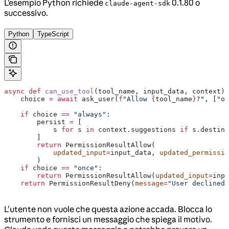
L’esempio Python richiede
0.1.80 o
claude-agent-sdk
successivo.
Python
TypeScript
async
 def
 can_use_tool
(
tool_name
, 
input_data
, 
context
):
    choice 
=
 await
 ask_user(
f
"Allow 
{
tool_name
}
?"
, [
"on
    if
 choice 
==
 "always"
:
        persist 
=
 [
            s 
for
 s 
in
 context.suggestions 
if
 s.destina
        ]
        return
 PermissionResultAllow(
            updated_input
=
input_data, 
updated_permissio
        )
    if
 choice 
==
 "once"
:
        return
 PermissionResultAllow(
updated_input
=
inpu
    return
 PermissionResultDeny(
message
=
"User declined"
L’utente non vuole che questa azione accada. Blocca lo
strumento e fornisci un messaggio che spiega il motivo.