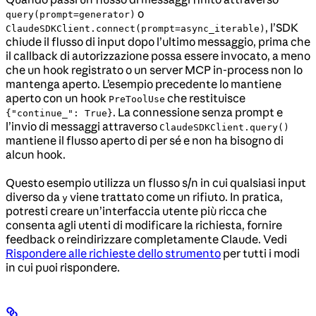
o
query(prompt=generator)
, l’SDK
ClaudeSDKClient.connect(prompt=async_iterable)
chiude il flusso di input dopo l’ultimo messaggio, prima che
il callback di autorizzazione possa essere invocato, a meno
che un hook registrato o un server MCP in-process non lo
mantenga aperto. L’esempio precedente lo mantiene
aperto con un hook
che restituisce
PreToolUse
. La connessione senza prompt e
{"continue_": True}
l’invio di messaggi attraverso
ClaudeSDKClient.query()
mantiene il flusso aperto di per sé e non ha bisogno di
alcun hook.
Questo esempio utilizza un flusso s/n in cui qualsiasi input
diverso da
viene trattato come un rifiuto. In pratica,
y
potresti creare un’interfaccia utente più ricca che
consenta agli utenti di modificare la richiesta, fornire
feedback o reindirizzare completamente Claude. Vedi
Rispondere alle richieste dello strumento
per tutti i modi
in cui puoi rispondere.