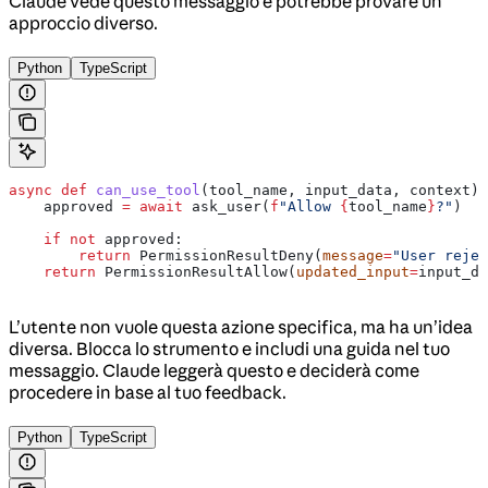
Claude vede questo messaggio e potrebbe provare un
approccio diverso.
Python
TypeScript
async
 def
 can_use_tool
(
tool_name
, 
input_data
, 
context
):
    approved 
=
 await
 ask_user(
f
"Allow 
{
tool_name
}
?"
)
    if
 not
 approved:
        return
 PermissionResultDeny(
message
=
"User rejec
    return
 PermissionResultAllow(
updated_input
=
input_da
L’utente non vuole questa azione specifica, ma ha un’idea
diversa. Blocca lo strumento e includi una guida nel tuo
messaggio. Claude leggerà questo e deciderà come
procedere in base al tuo feedback.
Python
TypeScript