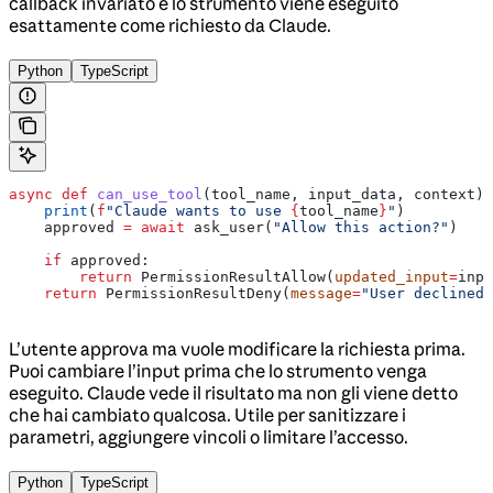
callback invariato e lo strumento viene eseguito
esattamente come richiesto da Claude.
Python
TypeScript
async
 def
 can_use_tool
(
tool_name
, 
input_data
, 
context
):
    print
(
f
"Claude wants to use 
{
tool_name
}
"
)
    approved 
=
 await
 ask_user(
"Allow this action?"
)
    if
 approved:
        return
 PermissionResultAllow(
updated_input
=
inpu
    return
 PermissionResultDeny(
message
=
"User declined"
L’utente approva ma vuole modificare la richiesta prima.
Puoi cambiare l’input prima che lo strumento venga
eseguito. Claude vede il risultato ma non gli viene detto
che hai cambiato qualcosa. Utile per sanitizzare i
parametri, aggiungere vincoli o limitare l’accesso.
Python
TypeScript