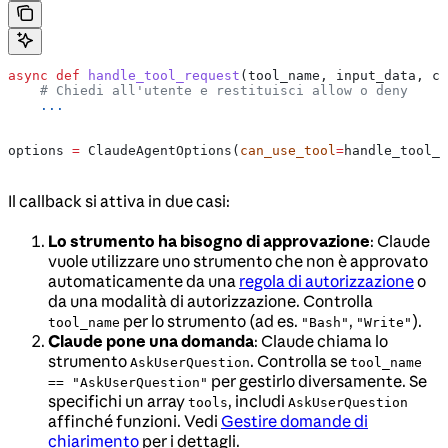
async
 def
 handle_tool_request
(
tool_name
, 
input_data
, 
co
    # Chiedi all'utente e restituisci allow o deny
    ...
options 
=
 ClaudeAgentOptions(
can_use_tool
=
handle_tool_r
Il callback si attiva in due casi:
Lo strumento ha bisogno di approvazione
: Claude
vuole utilizzare uno strumento che non è approvato
automaticamente da una
regola di autorizzazione
o
da una modalità di autorizzazione. Controlla
per lo strumento (ad es.
,
).
tool_name
"Bash"
"Write"
Claude pone una domanda
: Claude chiama lo
strumento
. Controlla se
AskUserQuestion
tool_name
per gestirlo diversamente. Se
== "AskUserQuestion"
specifichi un array
, includi
tools
AskUserQuestion
affinché funzioni. Vedi
Gestire domande di
chiarimento
per i dettagli.