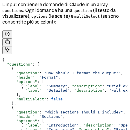
L’input contiene le domande di Claude in un array
. Ogni domanda ha una
(il testo da
questions
question
visualizzare),
(le scelte) e
(se sono
options
multiSelect
consentite più selezioni):
{
  "questions"
: [
    {
      "question"
: 
"How should I format the output?"
,
      "header"
: 
"Format"
,
      "options"
: [
        { 
"label"
: 
"Summary"
, 
"description"
: 
"Brief ove
        { 
"label"
: 
"Detailed"
, 
"description"
: 
"Full exp
      ],
      "multiSelect"
: 
false
    },
    {
      "question"
: 
"Which sections should I include?"
,
      "header"
: 
"Sections"
,
      "options"
: [
        { 
"label"
: 
"Introduction"
, 
"description"
: 
"Open
        { 
"label"
: 
"Conclusion"
, 
"description"
: 
"Final 