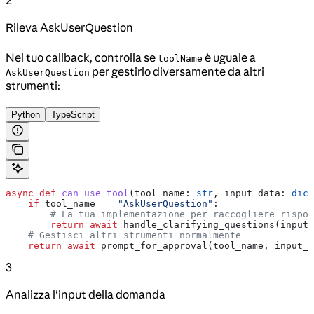
Rileva AskUserQuestion
Nel tuo callback, controlla se
è uguale a
toolName
per gestirlo diversamente da altri
AskUserQuestion
strumenti:
Python
TypeScript
async
 def
 can_use_tool
(
tool_name
: 
str
, 
input_data
: 
dict
    if
 tool_name 
==
 "AskUserQuestion"
:
        # La tua implementazione per raccogliere rispos
        return
 await
 handle_clarifying_questions(input_
    # Gestisci altri strumenti normalmente
    return
 await
 prompt_for_approval(tool_name, input_d
3
Analizza l'input della domanda