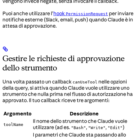
vengono invece negate, senza invocare il callback.
Puoi anche utilizzare l’
hook
per inviare
PermissionRequest
notifiche esterne (Slack, email, push) quando Claude è in
attesa di approvazione.
Gestire le richieste di approvazione
dello strumento
Una volta passato un callback
nelle opzioni
canUseTool
della query, si attiva quando Claude vuole utilizzare uno
strumento che nulla prima nel flusso di autorizzazione ha
approvato. Il tuo callback riceve tre argomenti:
Argomento
Descrizione
Il nome dello strumento che Claude vuole
toolName
utilizzare (ad es.
,
,
)
"Bash"
"Write"
"Edit"
I parametri che Claude sta passando allo