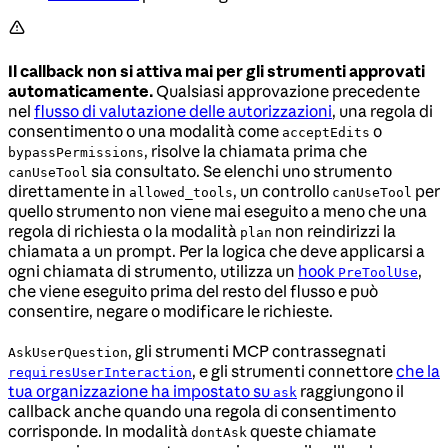
Il callback non si attiva mai per gli strumenti approvati
automaticamente.
Qualsiasi approvazione precedente
nel
flusso di valutazione delle autorizzazioni
, una regola di
consentimento o una modalità come
o
acceptEdits
, risolve la chiamata prima che
bypassPermissions
sia consultato. Se elenchi uno strumento
canUseTool
direttamente in
, un controllo
per
allowed_tools
canUseTool
quello strumento non viene mai eseguito a meno che una
regola di richiesta o la modalità
non reindirizzi la
plan
chiamata a un prompt. Per la logica che deve applicarsi a
ogni chiamata di strumento, utilizza un
hook
,
PreToolUse
che viene eseguito prima del resto del flusso e può
consentire, negare o modificare le richieste.
, gli strumenti MCP contrassegnati
AskUserQuestion
, e gli strumenti connettore
che la
requiresUserInteraction
tua organizzazione ha impostato su
raggiungono il
ask
callback anche quando una regola di consentimento
corrisponde. In modalità
queste chiamate
dontAsk