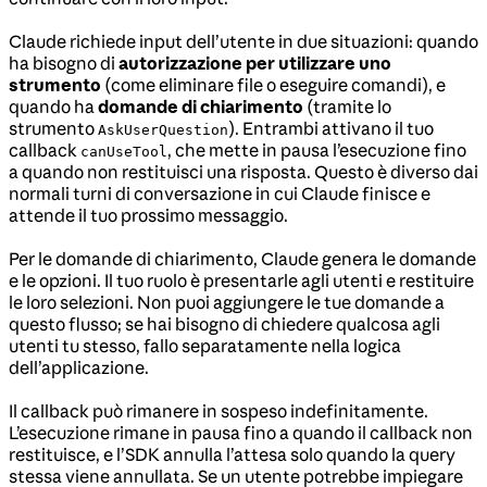
Claude richiede input dell’utente in due situazioni: quando
ha bisogno di
autorizzazione per utilizzare uno
strumento
(come eliminare file o eseguire comandi), e
quando ha
domande di chiarimento
(tramite lo
strumento
). Entrambi attivano il tuo
AskUserQuestion
callback
, che mette in pausa l’esecuzione fino
canUseTool
a quando non restituisci una risposta. Questo è diverso dai
normali turni di conversazione in cui Claude finisce e
attende il tuo prossimo messaggio.
Per le domande di chiarimento, Claude genera le domande
e le opzioni. Il tuo ruolo è presentarle agli utenti e restituire
le loro selezioni. Non puoi aggiungere le tue domande a
questo flusso; se hai bisogno di chiedere qualcosa agli
utenti tu stesso, fallo separatamente nella logica
dell’applicazione.
Il callback può rimanere in sospeso indefinitamente.
L’esecuzione rimane in pausa fino a quando il callback non
restituisce, e l’SDK annulla l’attesa solo quando la query
stessa viene annullata. Se un utente potrebbe impiegare