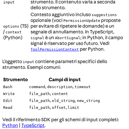
strumento. Il contenuto varia a seconda
input
dello strumento.
Contesto aggiuntivo incluso
suggestions
opzionale (voci
proposte
PermissionUpdate
(TS)
per evitare di ripetere le domande) e un
options
/
segnale di annullamento. In TypeScript,
context
(Python)
è un
; in Python, il campo
signal
AbortSignal
signal è riservato per uso futuro. Vedi
per Python.
ToolPermissionContext
L’oggetto
contiene parametri specifici dello
input
strumento. Esempi comuni:
Strumento
Campi di input
,
,
Bash
command
description
timeout
,
Write
file_path
content
,
,
Edit
file_path
old_string
new_string
,
,
Read
file_path
offset
limit
Vedi il riferimento SDK per gli schemi di input completi:
Python
|
TypeScript
.