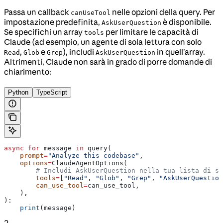
Passa un callback
nelle opzioni della query. Per
canUseTool
impostazione predefinita,
è disponibile.
AskUserQuestion
Se specifichi un array
per limitare le capacità di
tools
Claude (ad esempio, un agente di sola lettura con solo
,
e
), includi
in quell’array.
Read
Glob
Grep
AskUserQuestion
Altrimenti, Claude non sarà in grado di porre domande di
chiarimento:
Python
TypeScript
async
 for
 message 
in
 query(
    prompt
=
"Analyze this codebase"
,
    options
=
ClaudeAgentOptions(
        # Includi AskUserQuestion nella tua lista di st
        tools
=
[
"Read"
, 
"Glob"
, 
"Grep"
, 
"AskUserQuestion
        can_use_tool
=
can_use_tool,
    ),
):
    print
(message)
2