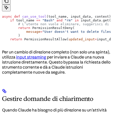
async
 def
 can_use_tool
(
tool_name
, 
input_data
, 
context
):
    if
 tool_name 
==
 "Bash"
 and
 "rm"
 in
 input_data.get(
"
        # L'utente non vuole eliminare, suggerisci di c
        return
 PermissionResultDeny(
            message
=
"User doesn't want to delete files.
        )
    return
 PermissionResultAllow(
updated_input
=
input_da
Per un cambio di direzione completo (non solo una spinta),
utilizza
input streaming
per inviare a Claude una nuova
istruzione direttamente. Questo bypassa la richiesta dello
strumento corrente e dà a Claude istruzioni
completamente nuove da seguire.
Gestire domande di chiarimento
Quando Claude ha bisogno di più direzione su un’attività