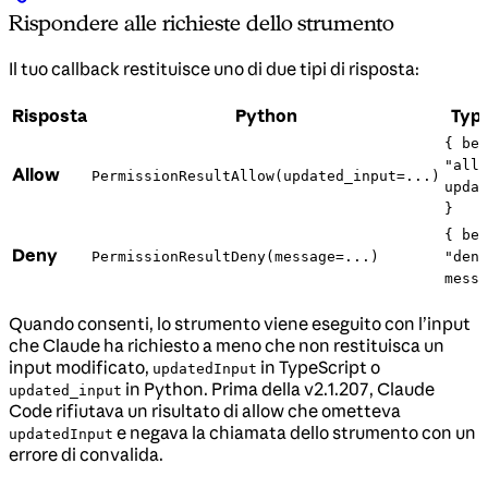
Rispondere alle richieste dello strumento
Il tuo callback restituisce uno di due tipi di risposta:
Risposta
Python
Type
{ beh
"allo
Allow
PermissionResultAllow(updated_input=...)
updat
}
{ beh
Deny
PermissionResultDeny(message=...)
"deny
messa
Quando consenti, lo strumento viene eseguito con l’input
che Claude ha richiesto a meno che non restituisca un
input modificato,
in TypeScript o
updatedInput
in Python. Prima della v2.1.207, Claude
updated_input
Code rifiutava un risultato di allow che ometteva
e negava la chiamata dello strumento con un
updatedInput
errore di convalida.