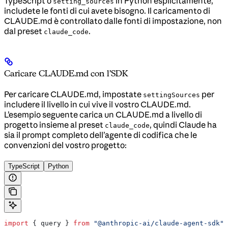
TypeScript o
in Python esplicitamente,
setting_sources
includete le fonti di cui avete bisogno. Il caricamento di
CLAUDE.md è controllato dalle fonti di impostazione, non
dal preset
.
claude_code
Caricare CLAUDE.md con l’SDK
Per caricare CLAUDE.md, impostate
per
settingSources
includere il livello in cui vive il vostro CLAUDE.md.
L’esempio seguente carica un CLAUDE.md a livello di
progetto insieme al preset
, quindi Claude ha
claude_code
sia il prompt completo dell’agente di codifica che le
convenzioni del vostro progetto:
TypeScript
Python
import
 { 
query
 } 
from
 "@anthropic-ai/claude-agent-sdk"
;