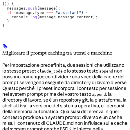
})) {
  messages
.
push
(
message
);
  if
 (
message
.
type
 ===
 "assistant"
) {
    console
.
log
(
message
.
message
.
content
);
  }
}
Migliorare il prompt caching tra utenti e macchine
Per impostazione predefinita, due sessioni che utilizzano
lo stesso preset
e lo stesso testo
non
claude_code
append
possono comunque condividere una voce della cache del
prompt se vengono eseguite da directory di lavoro diverse.
Questo perché il preset incorpora il contesto per sessione
nel system prompt prima del vostro testo
: la
append
directory di lavoro, se è un repository git, la piattaforma, la
shell attiva, la versione del sistema operativo, e i percorsi
della memoria automatica. Qualsiasi differenza in quel
contesto produce un system prompt diverso e un cache
miss. Il contenuto di CLAUDE.md non influisce sulla cache
del system prompt perché l’SDK lo inietta nella