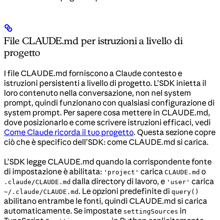
File CLAUDE.md per istruzioni a livello di
progetto
I file CLAUDE.md forniscono a Claude contesto e
istruzioni persistenti a livello di progetto. L’SDK inietta il
loro contenuto nella conversazione, non nel system
prompt, quindi funzionano con qualsiasi configurazione di
system prompt. Per sapere cosa mettere in CLAUDE.md,
dove posizionarlo e come scrivere istruzioni efficaci, vedi
Come Claude ricorda il tuo progetto
. Questa sezione copre
ciò che è specifico dell’SDK: come CLAUDE.md si carica.
L’SDK legge CLAUDE.md quando la corrispondente fonte
di impostazione è abilitata:
carica
o
'project'
CLAUDE.md
dalla directory di lavoro, e
carica
.claude/CLAUDE.md
'user'
. Le opzioni predefinite di
~/.claude/CLAUDE.md
query()
abilitano entrambe le fonti, quindi CLAUDE.md si carica
automaticamente. Se impostate
in
settingSources