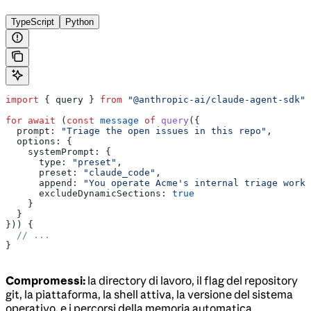
TypeScript
Python
import
 { 
query
 } 
from
 "@anthropic-ai/claude-agent-sdk"
;
for
 await
 (
const
 message
 of
 query
({
  prompt:
 "Triage the open issues in this repo"
,
  options:
 {
    systemPrompt:
 {
      type:
 "preset"
,
      preset:
 "claude_code"
,
      append:
 "You operate Acme's internal triage workf
      excludeDynamicSections:
 true
    }
  }
})) {
  // ...
}
Compromessi:
la directory di lavoro, il flag del repository
git, la piattaforma, la shell attiva, la versione del sistema
operativo, e i percorsi della memoria automatica