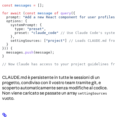
const
 messages
 =
 [];
for
 await
 (
const
 message
 of
 query
({
  prompt:
 "Add a new React component for user profiles"
  options:
 {
    systemPrompt:
 {
      type:
 "preset"
,
      preset:
 "claude_code"
 // Use Claude Code's system
    },
    settingSources:
 [
"project"
] 
// Loads CLAUDE.md from
  }
})) {
  messages
.
push
(
message
);
}
// Now Claude has access to your project guidelines fro
CLAUDE.md è persistente in tutte le sessioni di un
progetto, condiviso con il vostro team tramite git, e
scoperto automaticamente senza modifiche al codice.
Non viene caricato se passate un array
settingSources
vuoto.