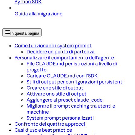
Python SDK
Guida alla migrazione
In questa pagina
Come funzionano i system prompt
Decidere un punto di partenza
Personalizzare il comportamento dell’agente
File CLAUDE.md per istruzioni a livello di
progetto
Caricare CLAUDE.md con l’SDK
Stili di output per configurazioni persistenti
Creare uno stile di output
Attivare uno stile di output
Aggiungere al preset claude_code
Migliorare il prompt caching tra utenti e
macchine
System prompt personalizzati
Confronto dei quattro approcci
Casi d’uso e best practice