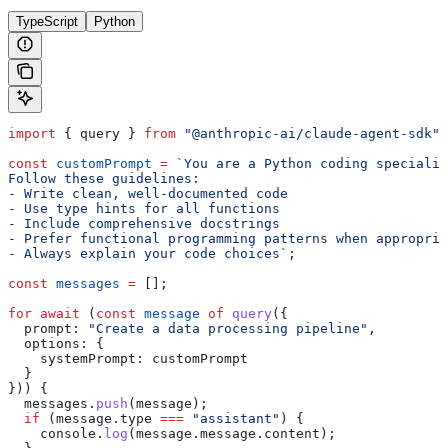
TypeScript
Python
import
 { 
query
 } 
from
 "@anthropic-ai/claude-agent-sdk"
;
const
 customPrompt
 =
 `You are a Python coding specialis
Follow these guidelines:
- Write clean, well-documented code
- Use type hints for all functions
- Include comprehensive docstrings
- Prefer functional programming patterns when appropria
- Always explain your code choices`
;
const
 messages
 =
 [];
for
 await
 (
const
 message
 of
 query
({
  prompt:
 "Create a data processing pipeline"
,
  options:
 {
    systemPrompt:
 customPrompt
  }
})) {
  messages
.
push
(
message
);
  if
 (
message
.
type
 ===
 "assistant"
) {
    console
.
log
(
message
.
message
.
content
);