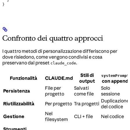
  }
}
Confronto dei quattro approcci
I quattro metodi di personalizzazione differiscono per
dove risiedono, come vengono condivisi e cosa
preservano dal preset
.
claude_code
Stili di
systemPrompt
Funzionalità
CLAUDE.md
output
con append
File per
Salvati
Solo
Persistenza
progetto
come file
sessione
Duplicazione
Riutilizzabilità
Per progetto
Tra progetti
del codice
Nel
Gestione
CLI + file
Nel codice
filesystem
Strumenti