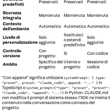
Preservati
Preservati
Preservati
predefiniti
Sicurezza
Mantenuta
Mantenuta
Mantenuta
integrata
Contesto
Automatico
Automatico
Automatico
dell’ambiente
Sostituisci
Livello di
Solo
Solo
o estendi
personalizzazione
aggiunte
aggiunte
predefinito
Controllo
Con
Sì
Con codice
versione
progetto
Specifico del
Utente o
Sessione di
Ambito
progetto
progetto
codice
“Con append” significa utilizzare
systemPrompt: { type:
in
"preset", preset: "claude_code", append: "..." }
TypeScript o
system_prompt={"type": "preset", "preset":
in Python. CLAUDE.md
"claude_code", "append": "..."}
non modifica il prompt di sistema stesso: l’SDK ne inietta il
contenuto nella conversazione come contesto del
progetto.