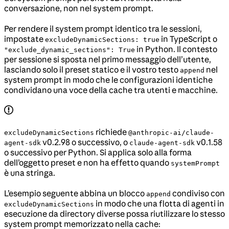
conversazione, non nel system prompt.
Per rendere il system prompt identico tra le sessioni,
impostate
in TypeScript o
excludeDynamicSections: true
in Python. Il contesto
"exclude_dynamic_sections": True
per sessione si sposta nel primo messaggio dell’utente,
lasciando solo il preset statico e il vostro testo
nel
append
system prompt in modo che le configurazioni identiche
condividano una voce della cache tra utenti e macchine.
richiede
excludeDynamicSections
@anthropic-ai/claude-
v0.2.98 o successivo, o
v0.1.58
agent-sdk
claude-agent-sdk
o successivo per Python. Si applica solo alla forma
dell’oggetto preset e non ha effetto quando
systemPrompt
è una stringa.
L’esempio seguente abbina un blocco
condiviso con
append
in modo che una flotta di agenti in
excludeDynamicSections
esecuzione da directory diverse possa riutilizzare lo stesso
system prompt memorizzato nella cache: