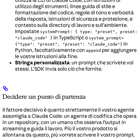
utilizzo degli strumenti, linee guida di stile e
formattazione del codice, regole di tono e verbosità
della risposta, istruzioni di sicurezza e protezione, e
contesto sulla directory di lavoro e sull’ambiente.
Impostate
systemPrompt: { type: "preset", preset:
in TypeScript o
"claude_code" }
system_prompt=
in
{"type": "preset", "preset": "claude_code"}
Python, facoltativamente con
per aggiungere
append
le vostre istruzioni alla fine.
Stringa personalizzata
: un prompt che scrivete voi
stessi. L’SDK invia solo ciò che fornite.
Decidere un punto di partenza
Il fattore decisivo è quanto strettamente il vostro agente
assomiglia a Claude Code: un agente di codifica che opera
in un repository, con un umano che osserva l’output in
streaming e guida il lavoro. Più il vostro prodotto si
allontana da questo, più vorrete scrivere il vostro prompt.