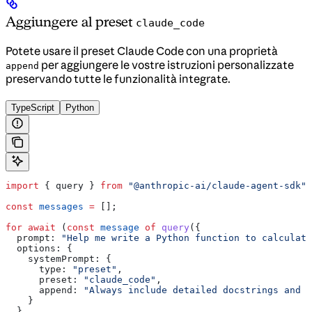
Aggiungere al preset
claude_code
Potete usare il preset Claude Code con una proprietà
per aggiungere le vostre istruzioni personalizzate
append
preservando tutte le funzionalità integrate.
TypeScript
Python
import
 { 
query
 } 
from
 "@anthropic-ai/claude-agent-sdk"
;
const
 messages
 =
 [];
for
 await
 (
const
 message
 of
 query
({
  prompt:
 "Help me write a Python function to calculate
  options:
 {
    systemPrompt:
 {
      type:
 "preset"
,
      preset:
 "claude_code"
,
      append:
 "Always include detailed docstrings and t
    }
  }