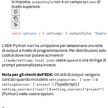
lo imposta.
non è un campo
di
outputStyle
Options
livello superiore:
const
 options
 =
 { 
settings:
 { 
outputStyle:
 "Explan
L’SDK Python non ha un’opzione per selezionare uno stile
di output a livello di programmazione. Per distribuzioni solo
codice dove non potete scrivere in
, usate
o una stringa di
.claude/settings.local.json
append
prompt personalizzata invece.
Nota per gli utenti dell’SDK:
Gli stili di output vengono
caricati quando includete
o
settingSources: ['user']
(TypeScript) /
settingSources: ['project']
o
setting_sources=["user"]
setting_sources=["project"]
(Python) nelle vostre opzioni.