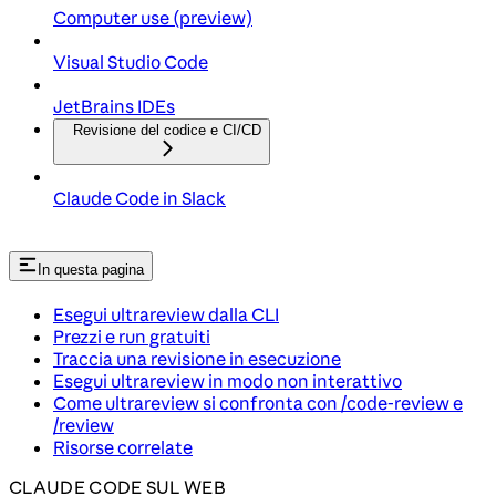
Computer use (preview)
Visual Studio Code
JetBrains IDEs
Revisione del codice e CI/CD
Claude Code in Slack
In questa pagina
Esegui ultrareview dalla CLI
Prezzi e run gratuiti
Traccia una revisione in esecuzione
Esegui ultrareview in modo non interattivo
Come ultrareview si confronta con /code-review e
/review
Risorse correlate
CLAUDE CODE SUL WEB