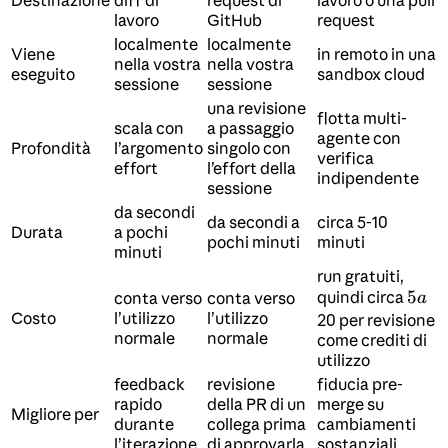
Destinazione
diff di
request di
lavoro o una pull
lavoro
GitHub
request
localmente
localmente
Viene
in remoto in una
nella vostra
nella vostra
eseguito
sandbox cloud
sessione
sessione
una revisione
flotta multi-
scala con
a passaggio
agente con
Profondità
l’argomento
singolo con
verifica
effort
l’effort della
indipendente
sessione
da secondi
da secondi a
circa 5-10
Durata
a pochi
pochi minuti
minuti
minuti
run gratuiti,
5
5
quindi circa
conta verso
conta verso
a
Costo
l’utilizzo
l’utilizzo
a
20 per revisione
normale
normale
come crediti di
utilizzo
feedback
revisione
fiducia pre-
rapido
della PR di un
merge su
Migliore per
durante
collega prima
cambiamenti
l’iterazione
di approvarla
sostanziali