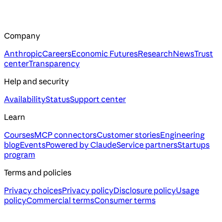
Company
Anthropic
Careers
Economic Futures
Research
News
Trust
center
Transparency
Help and security
Availability
Status
Support center
Learn
Courses
MCP connectors
Customer stories
Engineering
blog
Events
Powered by Claude
Service partners
Startups
program
Terms and policies
Privacy choices
Privacy policy
Disclosure policy
Usage
policy
Commercial terms
Consumer terms
Assistant