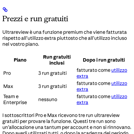
Prezzi e run gratuiti
Ultrareview è una funzione premium che viene fatturata
rispetto all’utilizzo extra piuttosto che all’utilizzo incluso
nel vostro piano.
Run gratuiti
Piano
Dopo i run gratuiti
inclusi
fatturato come
utilizzo
Pro
3 run gratuiti
extra
fatturato come
utilizzo
Max
3 run gratuiti
extra
Team e
fatturato come
utilizzo
nessuno
Enterprise
extra
I sottoscrittori Pro e Max ricevono tre run ultrareview
gratuiti per provare la funzione. Questi tre run sono
un’allocazione una tantum per account e non si rinnovano.
Dopo averli utilizzati tutti, o dopo la scadenza del periodo