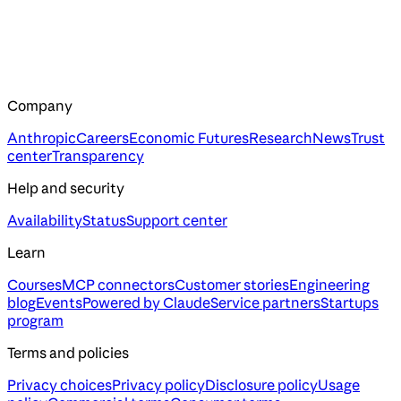
Company
Anthropic
Careers
Economic Futures
Research
News
Trust
center
Transparency
Help and security
Availability
Status
Support center
Learn
Courses
MCP connectors
Customer stories
Engineering
blog
Events
Powered by Claude
Service partners
Startups
program
Terms and policies
Privacy choices
Privacy policy
Disclosure policy
Usage