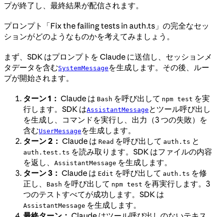
プが終了し、最終結果が配信されます。
プロンプト「Fix the failing tests in auth.ts」の完全なセッ
ションがどのようなものかを考えてみましょう。
まず、SDK はプロンプトを Claude に送信し、セッションメ
タデータを含む
を生成します。その後、ルー
SystemMessage
プが開始されます。
ターン 1：
Claude は
を呼び出して
を実
Bash
npm test
行します。SDK は
とツール呼び出し
AssistantMessage
を生成し、コマンドを実行し、出力（3 つの失敗）を
含む
を生成します。
UserMessage
ターン 2：
Claude は
を呼び出して
と
Read
auth.ts
を読み取ります。SDK はファイルの内容
auth.test.ts
を返し、
を生成します。
AssistantMessage
ターン 3：
Claude は
を呼び出して
を修
Edit
auth.ts
正し、
を呼び出して
を再実行します。3
Bash
npm test
つのテストすべてが成功します。SDK は
を生成します。
AssistantMessage
最終ターン：
Claude はツール呼び出しのないテキス