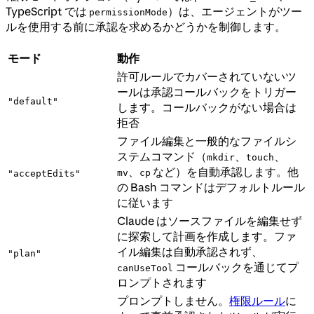
TypeScript では
）は、エージェントがツー
permissionMode
ルを使用する前に承認を求めるかどうかを制御します。
モード
動作
許可ルールでカバーされていないツ
ールは承認コールバックをトリガー
"default"
します。コールバックがない場合は
拒否
ファイル編集と一般的なファイルシ
ステムコマンド（
、
、
mkdir
touch
、
など）を自動承認します。他
mv
cp
"acceptEdits"
の Bash コマンドはデフォルトルール
に従います
Claude はソースファイルを編集せず
に探索して計画を作成します。ファ
イル編集は自動承認されず、
"plan"
コールバックを通じてプ
canUseTool
ロンプトされます
プロンプトしません。
権限ルール
に