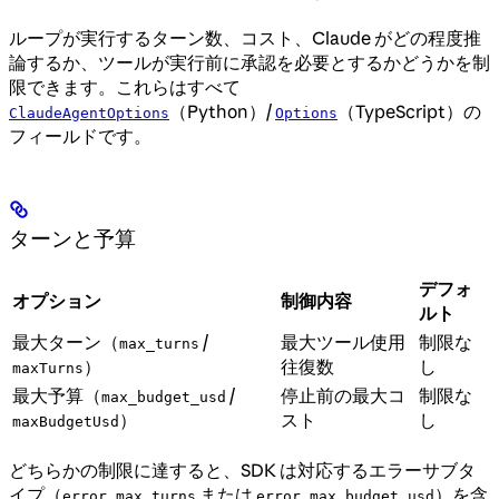
ループが実行するターン数、コスト、Claude がどの程度推
論するか、ツールが実行前に承認を必要とするかどうかを制
限できます。これらはすべて
（Python）/
（TypeScript）の
ClaudeAgentOptions
Options
フィールドです。
ターンと予算
デフォ
オプション
制御内容
ルト
最大ターン（
/
最大ツール使用
制限な
max_turns
）
往復数
し
maxTurns
最大予算（
/
停止前の最大コ
制限な
max_budget_usd
）
スト
し
maxBudgetUsd
どちらかの制限に達すると、SDK は対応するエラーサブタ
イプ（
または
）を含
error_max_turns
error_max_budget_usd