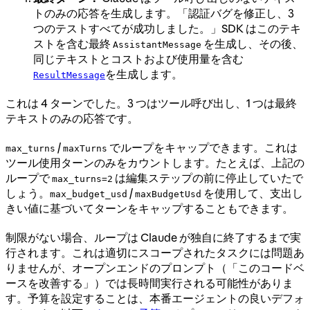
トのみの応答を生成します。「認証バグを修正し、3
つのテストすべてが成功しました。」SDK はこのテキ
ストを含む最終
を生成し、その後、
AssistantMessage
同じテキストとコストおよび使用量を含む
を生成します。
ResultMessage
これは 4 ターンでした。3 つはツール呼び出し、1 つは最終
テキストのみの応答です。
/
でループをキャップできます。これは
max_turns
maxTurns
ツール使用ターンのみをカウントします。たとえば、上記の
ループで
は編集ステップの前に停止していたで
max_turns=2
しょう。
/
を使用して、支出し
max_budget_usd
maxBudgetUsd
きい値に基づいてターンをキャップすることもできます。
制限がない場合、ループは Claude が独自に終了するまで実
行されます。これは適切にスコープされたタスクには問題あ
りませんが、オープンエンドのプロンプト（「このコードベ
ースを改善する」）では長時間実行される可能性がありま
す。予算を設定することは、本番エージェントの良いデフォ