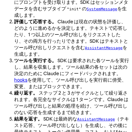
にプロンプトを受け取ります。SDK はセッションメタ
データを含むサブタイプ
の
を生
"init"
SystemMessage
成します。
評価して応答する。
Claude は現在の状態を評価し、
どのように進めるかを決定します。テキストで応答し
たり、1 つ以上のツール呼び出しをリクエストした
り、その両方を行ったりできます。SDK はテキストと
ツール呼び出しリクエストを含む
を
AssistantMessage
生成します。
ツールを実行する。
SDK は要求された各ツールを実行
し、結果を収集します。ツール結果の各セットは次の
決定のために Claude にフィードバックされます。
hooks
を使用して、ツール呼び出しを実行前に傍受、
変更、またはブロックできます。
繰り返す。
ステップ 2 と 3 がサイクルとして繰り返さ
れます。各完全なサイクルは 1 ターンです。Claude は
ツール呼び出しと結果の処理を続け、ツール呼び出し
のない応答を生成するまで続きます。
結果を返す。
SDK は最終的な
（テキ
AssistantMessage
スト応答、ツール呼び出しなし）を生成し、その後に
最終テキスト、トークン使用量、コスト、およびセッ