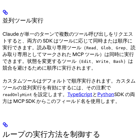
並列ツール実行
Claude が単一のターンで複数のツール呼び出しをリクエス
トすると、両方の SDK はツールに応じて同時または順序に
実行できます。読み取り専用ツール（
、
、
、読
Read
Glob
Grep
み取り専用としてマークされた MCP ツール）は同時に実行
できます。状態を変更するツール（
、
、
）は
Edit
Write
Bash
競合を避けるために順序に実行されます。
カスタムツールはデフォルトで順序実行されます。カスタム
ツールの並列実行を有効にするには、その注釈で
を設定します。
TypeScript
と
Python
SDK の両
readOnlyHint
方は MCP SDK からこのフィールド名を使用します。
ループの実行方法を制御する