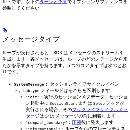
ルトです。以下の
ターンと予算
でオプションリファレンスを
参照してください。
メッセージタイプ
ループが実行されると、SDK はメッセージのストリームを
生成します。各メッセージは、ループのどのステージから来
たかを示すタイプを持ちます。5 つのコアタイプは次のとお
りです。
：
セッションライフサイクルイベン
SystemMessage
ト。
フィールドはそれらを区別します。
subtype
：実行のセッションメタデータ。セッショ
"init"
ン起動中に
または
フックが
SessionStart
Setup
実行される場合、その
フックライフサイクルメッ
セージ
は
メッセージの前に到着します
init
：
圧縮
後に発火します
"compact_boundary"
：ループからのプレーンテキス
"informational"