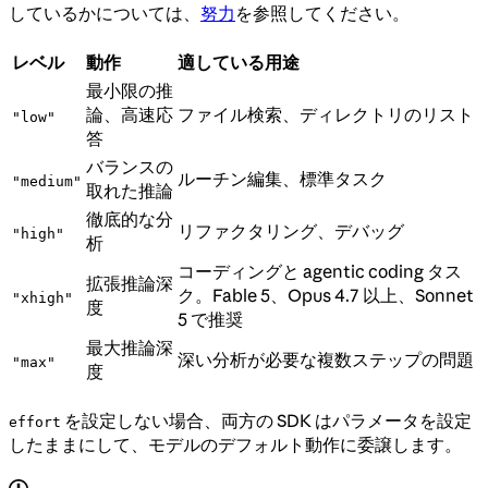
しているかについては、
努力
を参照してください。
レベル
動作
適している用途
最小限の推
論、高速応
ファイル検索、ディレクトリのリスト
"low"
答
バランスの
ルーチン編集、標準タスク
"medium"
取れた推論
徹底的な分
リファクタリング、デバッグ
"high"
析
コーディングと agentic coding タス
拡張推論深
ク。Fable 5、Opus 4.7 以上、Sonnet
"xhigh"
度
5 で推奨
最大推論深
深い分析が必要な複数ステップの問題
"max"
度
を設定しない場合、両方の SDK はパラメータを設定
effort
したままにして、モデルのデフォルト動作に委譲します。