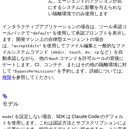
ん。エージェントのアクションが気
にするシステムに影響を与えられな
い隔離環境でのみ使用します
インタラクティブアプリケーションの場合は、ツール承認コ
ールバックで
を使用して承認プロンプトを表示し
"default"
ます。開発マシン上の自律型エージェントの場合
は、
を使用してファイル編集と一般的なファ
"acceptEdits"
イルシステムコマンド（
、
、
、
など）を自
mkdir
touch
mv
cp
動承認しながら、他の
コマンドを許可ルールの背後に
Bash
ゲートします。CI、コンテナ、またはその他の隔離環境に対
して
を予約します。詳細については、
"bypassPermissions"
権限
を参照してください。
モデル
を設定しない場合、SDK は Claude Code のデフォル
model
トを使用します。これは認証方法とサブスクリプションによ