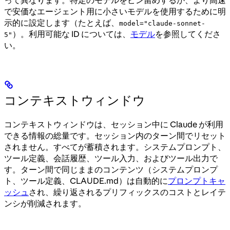
って異なります。特定のモデルをピン留めするか、より高速
で安価なエージェント用に小さいモデルを使用するために明
示的に設定します（たとえば、
model="claude-sonnet-
）。利用可能な ID については、
モデル
を参照してくださ
5"
い。
コンテキストウィンドウ
コンテキストウィンドウは、セッション中に Claude が利用
できる情報の総量です。セッション内のターン間でリセット
されません。すべてが蓄積されます。システムプロンプト、
ツール定義、会話履歴、ツール入力、およびツール出力で
す。ターン間で同じままのコンテンツ（システムプロンプ
ト、ツール定義、CLAUDE.md）は自動的に
プロンプトキャ
ッシュ
され、繰り返されるプリフィックスのコストとレイテ
ンシが削減されます。