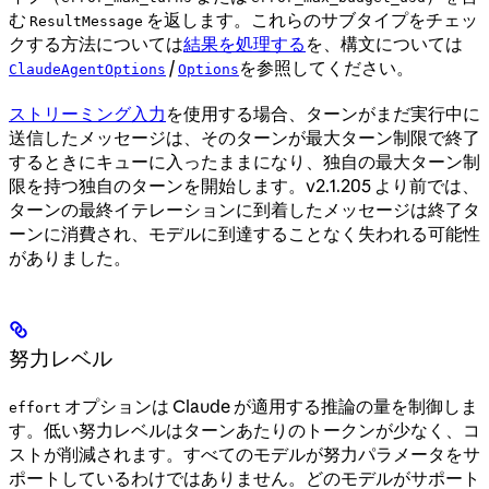
む
を返します。これらのサブタイプをチェッ
ResultMessage
クする方法については
結果を処理する
を、構文については
/
を参照してください。
ClaudeAgentOptions
Options
ストリーミング入力
を使用する場合、ターンがまだ実行中に
送信したメッセージは、そのターンが最大ターン制限で終了
するときにキューに入ったままになり、独自の最大ターン制
限を持つ独自のターンを開始します。v2.1.205 より前では、
ターンの最終イテレーションに到着したメッセージは終了タ
ーンに消費され、モデルに到達することなく失われる可能性
がありました。
努力レベル
オプションは Claude が適用する推論の量を制御しま
effort
す。低い努力レベルはターンあたりのトークンが少なく、コ
ストが削減されます。すべてのモデルが努力パラメータをサ
ポートしているわけではありません。どのモデルがサポート