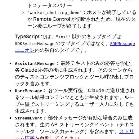
トステータスバナー
：ホストが終了している
"worker_shutting_down"
か Remote Control が切断されたため、現在のタ
ーン後にループが終了します
TypeScript では、
以外の各サブタイプは
"init"
のサブタイプではなく、
SDKSystemMessage
SDKMessage
ユニオン
内の独自のタイプです。
：
最終テキストのみの応答を含む、
AssistantMessage
各 Claude 応答の後に生成されます。そのターンから
のテキストコンテンツブロックとツール呼び出しブロ
ックを含みます。
：
各ツール実行後、Claude に送り返され
UserMessage
るツール結果コンテンツとともに生成されます。ルー
プ中盤でストリーミングするユーザー入力に対しても
生成されます。
：
部分メッセージが有効な場合のみ生成
StreamEvent
されます。生の API ストリーミングイベント（テキス
トデルタ、ツール入力チャンク）を含みます。
ストリ
ーム応答
を参照してください。