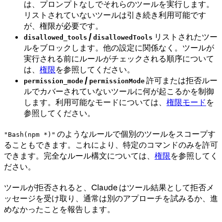
は、プロンプトなしでそれらのツールを実行します。
リストされていないツールは引き続き利用可能です
が、権限が必要です。
/
リストされたツー
disallowed_tools
disallowedTools
ルをブロックします。他の設定に関係なく。ツールが
実行される前にルールがチェックされる順序について
は、
権限
を参照してください。
/
許可または拒否ルー
permission_mode
permissionMode
ルでカバーされていないツールに何が起こるかを制御
します。利用可能なモードについては、
権限モード
を
参照してください。
のようなルールで個別のツールをスコープす
"Bash(npm *)"
ることもできます。これにより、特定のコマンドのみを許可
できます。完全なルール構文については、
権限
を参照してく
ださい。
ツールが拒否されると、Claude はツール結果として拒否メ
ッセージを受け取り、通常は別のアプローチを試みるか、進
めなかったことを報告します。