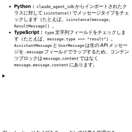
Python：
からインポートされたク
claude_agent_sdk
ラスに対して
でメッセージタイプをチェ
isinstance()
ックします（たとえば、
isinstance(message,
）。
ResultMessage)
TypeScript：
文字列フィールドをチェックしま
type
す（たとえば、
）。
message.type === "result"
と
は生の API メッセー
AssistantMessage
UserMessage
ジを
フィールドでラップするため、コンテン
.message
ツブロックは
ではなく
message.content
にあります。
message.message.content