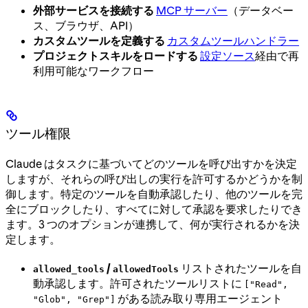
外部サービスを接続する
MCP サーバー
（データベー
ス、ブラウザ、API）
カスタムツールを定義する
カスタムツールハンドラー
プロジェクトスキルをロードする
設定ソース
経由で再
利用可能なワークフロー
ツール権限
Claude はタスクに基づいてどのツールを呼び出すかを決定
しますが、それらの呼び出しの実行を許可するかどうかを制
御します。特定のツールを自動承認したり、他のツールを完
全にブロックしたり、すべてに対して承認を要求したりでき
ます。3 つのオプションが連携して、何が実行されるかを決
定します。
/
リストされたツールを自
allowed_tools
allowedTools
動承認します。許可されたツールリストに
["Read",
がある読み取り専用エージェント
"Glob", "Grep"]