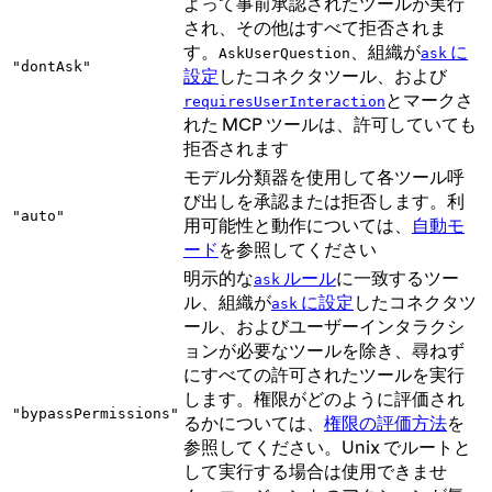
よって事前承認されたツールが実行
され、その他はすべて拒否されま
す。
、組織が
に
AskUserQuestion
ask
"dontAsk"
設定
したコネクタツール、および
とマークさ
requiresUserInteraction
れた MCP ツールは、許可していても
拒否されます
モデル分類器を使用して各ツール呼
び出しを承認または拒否します。利
"auto"
用可能性と動作については、
自動モ
ード
を参照してください
明示的な
ルール
に一致するツー
ask
ル、組織が
に設定
したコネクタツ
ask
ール、およびユーザーインタラクシ
ョンが必要なツールを除き、尋ねず
にすべての許可されたツールを実行
します。権限がどのように評価され
"bypassPermissions"
るかについては、
権限の評価方法
を
参照してください。Unix でルートと
して実行する場合は使用できませ