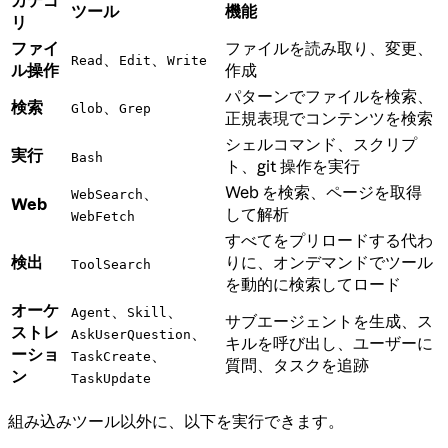
ツール
機能
リ
ファイ
ファイルを読み取り、変更、
、
、
Read
Edit
Write
ル操作
作成
パターンでファイルを検索、
検索
、
Glob
Grep
正規表現でコンテンツを検索
シェルコマンド、スクリプ
実行
Bash
ト、git 操作を実行
Web を検索、ページを取得
、
WebSearch
Web
して解析
WebFetch
すべてをプリロードする代わ
検出
りに、オンデマンドでツール
ToolSearch
を動的に検索してロード
オーケ
、
、
Agent
Skill
サブエージェントを生成、ス
ストレ
、
AskUserQuestion
キルを呼び出し、ユーザーに
ーショ
、
TaskCreate
質問、タスクを追跡
ン
TaskUpdate
組み込みツール以外に、以下を実行できます。