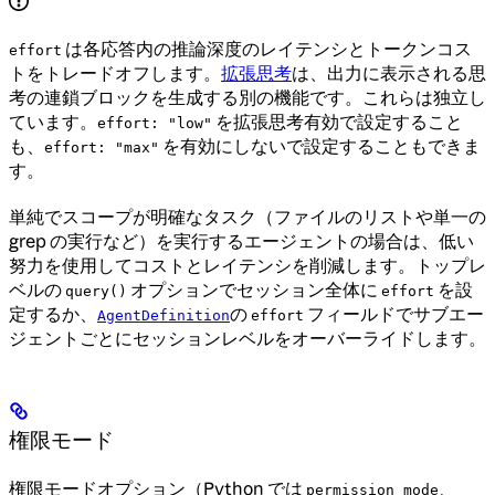
は各応答内の推論深度のレイテンシとトークンコス
effort
トをトレードオフします。
拡張思考
は、出力に表示される思
考の連鎖ブロックを生成する別の機能です。これらは独立し
ています。
を拡張思考有効で設定すること
effort: "low"
も、
を有効にしないで設定することもできま
effort: "max"
す。
単純でスコープが明確なタスク（ファイルのリストや単一の
grep の実行など）を実行するエージェントの場合は、低い
努力を使用してコストとレイテンシを削減します。トップレ
ベルの
オプションでセッション全体に
を設
query()
effort
定するか、
の
フィールドでサブエー
AgentDefinition
effort
ジェントごとにセッションレベルをオーバーライドします。
権限モード
権限モードオプション（Python では
、
permission_mode