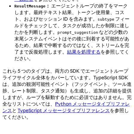
：
エージェントループの終了をマーク
ResultMessage
します。最終テキスト結果、トークン使用量、コス
ト、およびセッション ID を含みます。
フィー
subtype
ルドをチェックして、タスクが成功したか制限に達し
たかを判断します。
などの少数の
prompt_suggestion
末尾システムイベントはその後に到着する可能性があ
るため、結果で中断するのではなく、ストリームを完
了まで反復処理します。
結果を処理する
を参照してく
ださい。
これら 5 つのタイプは、両方の SDK でエージェントループ
ライフサイクル全体をカバーしています。TypeScript SDK
は、追加の観測可能性イベント（フックイベント、ツール進
捗、レート制限、タスク通知）も生成し、追加の詳細を提供
しますが、ループを駆動するために必須ではありません。完
全なリストについては、
Python メッセージタイプリファレ
ンス
と
TypeScript メッセージタイプリファレンス
を参照し
てください。