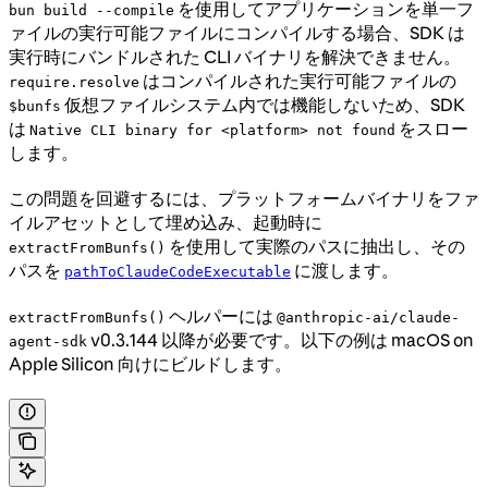
を使用してアプリケーションを単一フ
bun build --compile
ァイルの実行可能ファイルにコンパイルする場合、SDK は
実行時にバンドルされた CLI バイナリを解決できません。
はコンパイルされた実行可能ファイルの
require.resolve
仮想ファイルシステム内では機能しないため、SDK
$bunfs
は
をスロー
Native CLI binary for <platform> not found
します。
この問題を回避するには、プラットフォームバイナリをファ
イルアセットとして埋め込み、起動時に
を使用して実際のパスに抽出し、その
extractFromBunfs()
パスを
に渡します。
pathToClaudeCodeExecutable
ヘルパーには
extractFromBunfs()
@anthropic-ai/claude-
v0.3.144 以降が必要です。以下の例は macOS on
agent-sdk
Apple Silicon 向けにビルドします。