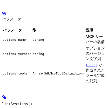
パラメータ
パラメータ
型
説明
MCP サー
options.name
string
バーの名前
オプション
のバージョ
options.version
string
ン文字列
で
tool()
作成された
options.tools
Array<SdkMcpToolDefinition>
ツール定義
の配列
listSessions()