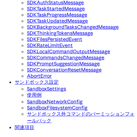
SDKAuthStatusMessage
SDKTaskStartedMessage
SDKTaskProgressMessage
SDKTaskUpdatedMessage
SDKBackgroundTasksChangedMessage
SDKThinkingTokensMessage
SDKFilesPersistedEvent
SDKRateLimitEvent
SDKLocalCommandOutputMessage
SDKCommandsChangedMessage
SDKPromptSuggestionMessage
SDKConversationResetMessage
AbortError
サンドボックス設定
SandboxSettings
使用例
SandboxNetworkConfig
SandboxFilesystemConfig
サンドボックス外コマンドのパーミッションフォ
ールバック
関連項目