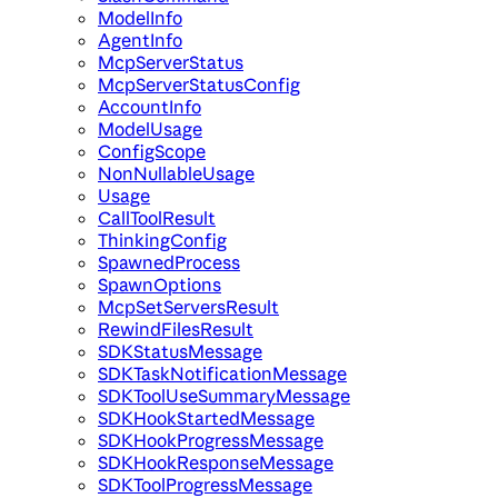
ModelInfo
AgentInfo
McpServerStatus
McpServerStatusConfig
AccountInfo
ModelUsage
ConfigScope
NonNullableUsage
Usage
CallToolResult
ThinkingConfig
SpawnedProcess
SpawnOptions
McpSetServersResult
RewindFilesResult
SDKStatusMessage
SDKTaskNotificationMessage
SDKToolUseSummaryMessage
SDKHookStartedMessage
SDKHookProgressMessage
SDKHookResponseMessage
SDKToolProgressMessage