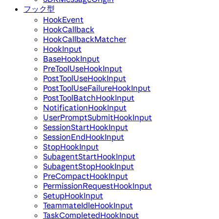
フック型
HookEvent
HookCallback
HookCallbackMatcher
HookInput
BaseHookInput
PreToolUseHookInput
PostToolUseHookInput
PostToolUseFailureHookInput
PostToolBatchHookInput
NotificationHookInput
UserPromptSubmitHookInput
SessionStartHookInput
SessionEndHookInput
StopHookInput
SubagentStartHookInput
SubagentStopHookInput
PreCompactHookInput
PermissionRequestHookInput
SetupHookInput
TeammateIdleHookInput
TaskCompletedHookInput