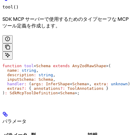
tool()
SDK MCP サーバーで使用するためのタイプセーフな MCP
ツール定義を作成します。
function
 tool
<
Schema
 extends
 AnyZodRawShape
>(
  name
:
 string
,
  description
:
 string
,
  inputSchema
:
 Schema
,
  handler
:
 (
args
:
 InferShape
<
Schema
>, 
extra
:
 unknown
) 
=
  extras
?:
 { 
annotations
?:
 ToolAnnotations
 }
)
:
 SdkMcpToolDefinition
<
Schema
>;
パラメータ