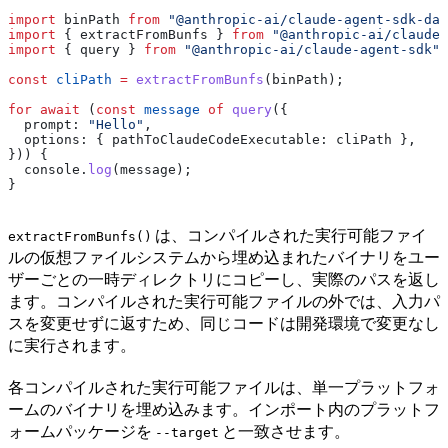
import
 binPath
 from
 "@anthropic-ai/claude-agent-sdk-dar
import
 { 
extractFromBunfs
 } 
from
 "@anthropic-ai/claude-
import
 { 
query
 } 
from
 "@anthropic-ai/claude-agent-sdk"
;
const
 cliPath
 =
 extractFromBunfs
(
binPath
);
for
 await
 (
const
 message
 of
 query
({
  prompt:
 "Hello"
,
  options:
 { 
pathToClaudeCodeExecutable:
 cliPath
 },
})) {
  console
.
log
(
message
);
}
は、コンパイルされた実行可能ファイ
extractFromBunfs()
ルの仮想ファイルシステムから埋め込まれたバイナリをユー
ザーごとの一時ディレクトリにコピーし、実際のパスを返し
ます。コンパイルされた実行可能ファイルの外では、入力パ
スを変更せずに返すため、同じコードは開発環境で変更なし
に実行されます。
各コンパイルされた実行可能ファイルは、単一プラットフォ
ームのバイナリを埋め込みます。インポート内のプラットフ
ォームパッケージを
と一致させます。
--target