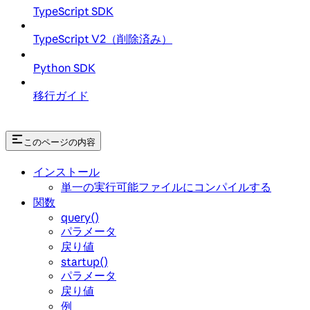
TypeScript SDK
TypeScript V2（削除済み）
Python SDK
移行ガイド
このページの内容
インストール
単一の実行可能ファイルにコンパイルする
関数
query()
パラメータ
戻り値
startup()
パラメータ
戻り値
例