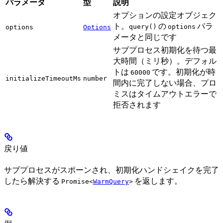
パラメータ
型
説明
オプションの設定オブジェク
ト。
の
パラ
query()
options
options
Options
メータと同じです
サブプロセス初期化を待つ最
大時間（ミリ秒）。デフォル
トは
です。初期化が時
60000
initializeTimeoutMs
number
間内に完了しない場合、プロ
ミスはタイムアウトエラーで
拒否されます
戻り値
サブプロセスがスポーンされ、初期化ハンドシェイクを完了
したら解決する
を返します。
Promise<
WarmQuery
>