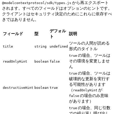
から再エクスポート
@modelcontextprotocol/sdk/types.js
されます。すべてのフィールドはオプションのヒントです。
クライアントはセキュリティ決定のためにこれらに依存すべ
きではありません。
デフォル
フィールド
型
説明
ト
ツールの人間が読める
title
string
undefined
形式のタイトル
の場合、ツールは
true
その環境を変更しませ
readOnlyHint
boolean
false
ん
の場合、ツールは
true
破壊的な更新を実行す
る可能性があります
destructiveHint
boolean
true
（
が
readOnlyHint
の場合のみ意味
false
があります）
の場合、同じ引数
true
での繰り返し呼び出し