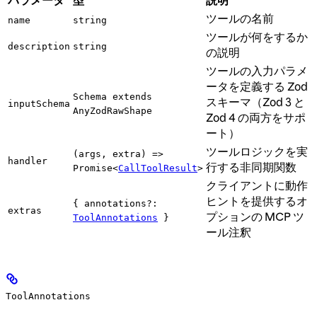
パラメータ
型
説明
ツールの名前
name
string
ツールが何をするか
description
string
の説明
ツールの入力パラメ
ータを定義する Zod
Schema extends
スキーマ（Zod 3 と
inputSchema
AnyZodRawShape
Zod 4 の両方をサポ
ート）
ツールロジックを実
(args, extra) =>
handler
行する非同期関数
Promise<
CallToolResult
>
クライアントに動作
ヒントを提供するオ
{ annotations?:
extras
プションの MCP ツ
ToolAnnotations
}
ール注釈
ToolAnnotations