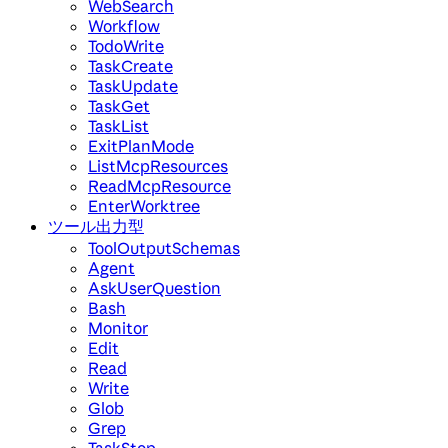
WebSearch
Workflow
TodoWrite
TaskCreate
TaskUpdate
TaskGet
TaskList
ExitPlanMode
ListMcpResources
ReadMcpResource
EnterWorktree
ツール出力型
ToolOutputSchemas
Agent
AskUserQuestion
Bash
Monitor
Edit
Read
Write
Glob
Grep