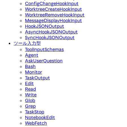
ConfigChangeHookInput
WorktreeCreateHookInput
WorktreeRemoveHookInput
MessageDisplayHookInput
HookJSONOutput
AsyncHookJSONOutput
SyncHookJSONOutput
ツール入力型
ToolInputSchemas
Agent
AskUserQuestion
Bash
Monitor
TaskOutput
Edit
Read
Write
Glob
Grep
TaskStop
NotebookEdit
WebFetch