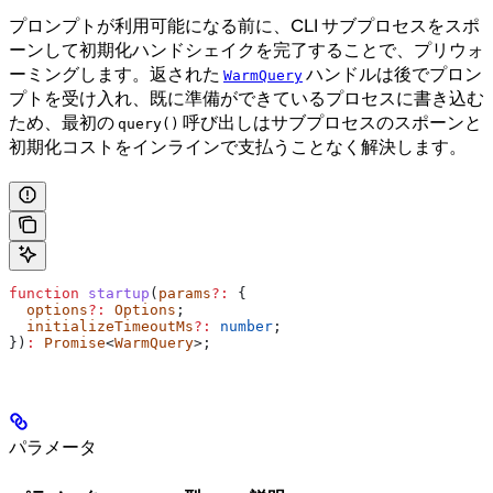
プロンプトが利用可能になる前に、CLI サブプロセスをスポ
ーンして初期化ハンドシェイクを完了することで、プリウォ
ーミングします。返された
ハンドルは後でプロン
WarmQuery
プトを受け入れ、既に準備ができているプロセスに書き込む
ため、最初の
呼び出しはサブプロセスのスポーンと
query()
初期化コストをインラインで支払うことなく解決します。
function
 startup
(
params
?:
 {
  options
?:
 Options
;
  initializeTimeoutMs
?:
 number
;
})
:
 Promise
<
WarmQuery
>;
パラメータ