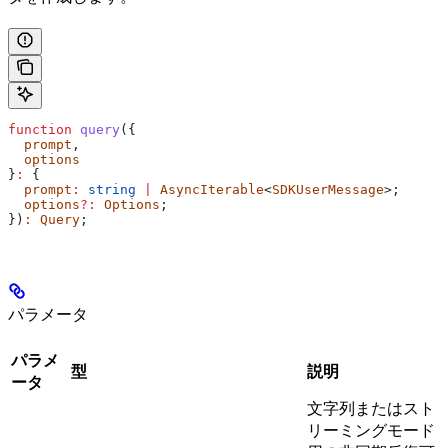
function
 query
({
  prompt
,
  options
}
:
 {
  prompt
:
 string
 |
 AsyncIterable
<
SDKUserMessage
>;
  options
?:
 Options
;
})
:
 Query
;
パラメータ
パラメ
型
説明
ータ
文字列またはスト
リーミングモード