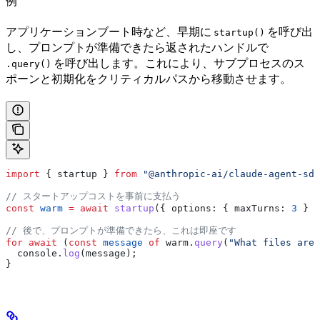
例
アプリケーションブート時など、早期に
を呼び出
startup()
し、プロンプトが準備できたら返されたハンドルで
を呼び出します。これにより、サブプロセスのス
.query()
ポーンと初期化をクリティカルパスから移動させます。
import
 { 
startup
 } 
from
 "@anthropic-ai/claude-agent-sdk
// スタートアップコストを事前に支払う
const
 warm
 =
 await
 startup
({ 
options:
 { 
maxTurns:
 3
 } }
// 後で、プロンプトが準備できたら、これは即座です
for
 await
 (
const
 message
 of
 warm
.
query
(
"What files are 
  console
.
log
(
message
);
}