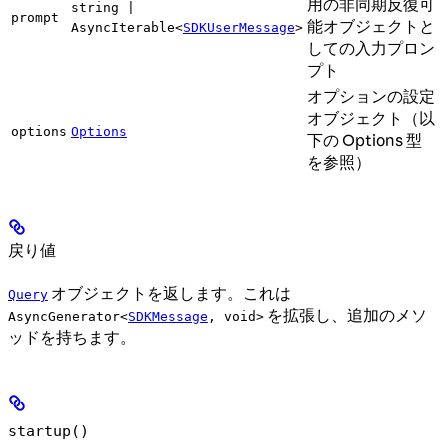
用の非同期反復可
string |
prompt
能オブジェクトと
AsyncIterable<
SDKUserMessage
>
しての入力プロン
プト
オプションの設定
オブジェクト（以
options
Options
下の Options 型
を参照）
戻り値
オブジェクトを返します。これは
Query
を拡張し、追加のメソ
AsyncGenerator<
SDKMessage
, void>
ッドを持ちます。
startup()