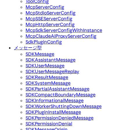
ToolConfig
McpServerConfig
McpStdioServerConfig
McpSSEServerConfig
McpHttpServerConfig
McpSdkServerConfigWithInstance
McpClaudeAIProxyServerConfig
SdkPluginConfig
メッセージ型
SDKMessage
SDKAssistantMessage
SDKUserMessage
SDKUserMessageReplay
SDKResultMessage
SDKSystemMessage
SDKPartialAssistantMessage
SDKCompactBoundaryMessage
SDKInformationalMessage
SDKWorkerShuttingDownMessage
SDKPluginInstallMessage
SDKPermissionDeniedMessage
SDKPermissionDenial
SDKMessageOrigin