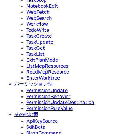
TaskStop
NotebookEdit
WebFetch
WebSearch
Workflow
TodoWrite
TaskCreate
TaskUpdate
TaskGet
TaskList
ExitPlanMode
ListMcpResources
ReadMcpResource
EnterWorktree
パーミッション型
PermissionUpdate
PermissionBehavior
PermissionUpdateDestination
PermissionRuleValue
その他の型
ApiKeySource
SdkBeta
SlashCommand