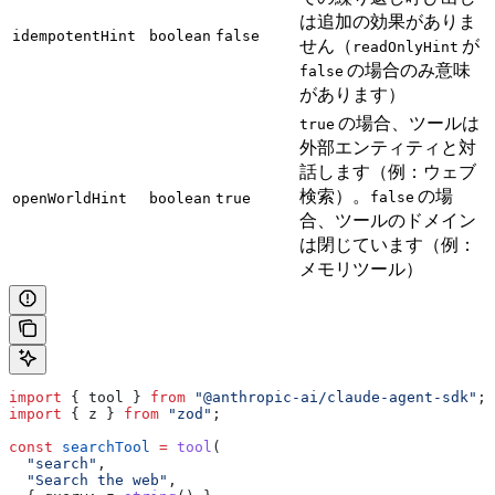
は追加の効果がありま
idempotentHint
boolean
false
せん（
が
readOnlyHint
の場合のみ意味
false
があります）
の場合、ツールは
true
外部エンティティと対
話します（例：ウェブ
検索）。
の場
false
openWorldHint
boolean
true
合、ツールのドメイン
は閉じています（例：
メモリツール）
import
 { 
tool
 } 
from
 "@anthropic-ai/claude-agent-sdk"
;
import
 { 
z
 } 
from
 "zod"
;
const
 searchTool
 =
 tool
(
  "search"
,
  "Search the web"
,