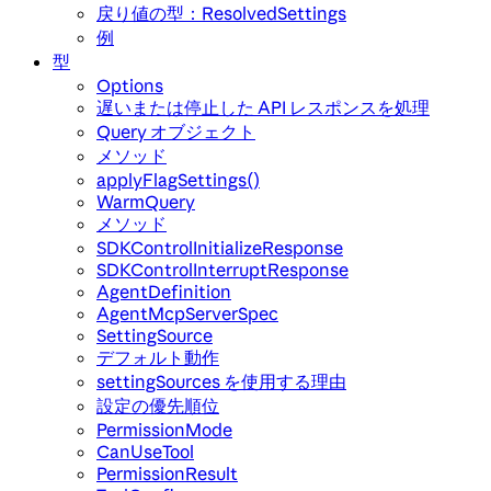
戻り値の型：ResolvedSettings
例
型
Options
遅いまたは停止した API レスポンスを処理
Query オブジェクト
メソッド
applyFlagSettings()
WarmQuery
メソッド
SDKControlInitializeResponse
SDKControlInterruptResponse
AgentDefinition
AgentMcpServerSpec
SettingSource
デフォルト動作
settingSources を使用する理由
設定の優先順位
PermissionMode
CanUseTool
PermissionResult