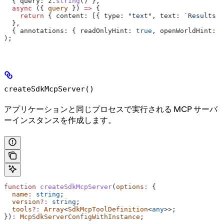
  { 
query:
 z
.
string
() },
  async
 ({ 
query
 }) 
=>
 {
    return
 { 
content:
 [{ 
type:
 "text"
, 
text:
 `Results f
  },
  { 
annotations:
 { 
readOnlyHint:
 true
, 
openWorldHint:
 t
);
createSdkMcpServer()
アプリケーションと同じプロセスで実行される MCP サーバ
ーインスタンスを作成します。
function
 createSdkMcpServer
(
options
:
 {
  name
:
 string
;
  version
?:
 string
;
  tools
?:
 Array
<
SdkMcpToolDefinition
<
any
>>;
})
:
 McpSdkServerConfigWithInstance
;