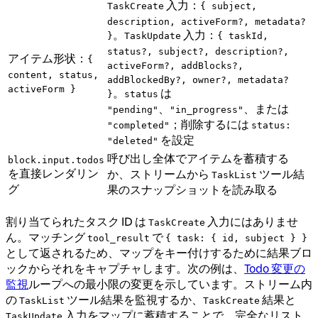
入力：
TaskCreate
{ subject,
description, activeForm?, metadata?
。
入力：
}
TaskUpdate
{ taskId,
status?, subject?, description?,
アイテム形状：
{
activeForm?, addBlocks?,
content, status,
addBlockedBy?, owner?, metadata?
activeForm }
。
は
}
status
、
、または
"pending"
"in_progress"
；削除するには
"completed"
status:
を設定
"deleted"
呼び出し全体でアイテムを蓄積する
block.input.todos
を直接レンダリン
か、ストリームから
ツール結
TaskList
グ
果のスナップショットを読み取る
割り当てられたタスク ID は
入力にはありませ
TaskCreate
ん。マッチング
で
tool_result
{ task: { id, subject } }
として返されるため、マップをキー付けするために結果ブロ
ックからそれをキャプチャします。次の例は、
Todo 変更の
監視
ループへの最小限の変更を示しています。ストリーム内
の
ツール結果を監視するか、
結果と
TaskList
TaskCreate
入力をマップに蓄積することで、完全なリスト
TaskUpdate