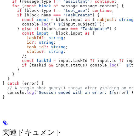
    if
 (
message
.
type
 !==
 "assistant"
) 
continue
;
    for
 (
const
 block
 of
 message
.
message
.
content
) {
      if
 (
block
.
type
 !==
 "tool_use"
) 
continue
;
      if
 (
block
.
name
 ===
 "TaskCreate"
) {
        const
 input
 =
 block
.
input
 as
 { 
subject
:
 string
 
        console
.
log
(
`+ 
${
input
.
subject
}
`
);
      } 
else
 if
 (
block
.
name
 ===
 "TaskUpdate"
) {
        const
 input
 =
 block
.
input
 as
 {
          taskId
?:
 string
;
          id
?:
 string
;
          task_id
?:
 string
;
          status
?:
 string
;
        };
        const
 taskId
 =
 input
.
taskId
 ??
 input
.
id
 ??
 inpu
        if
 (
taskId
 &&
 input
.
status
) 
console
.
log
(
`  
${
ta
      }
    }
  }
} 
catch
 (
error
) {
  // A single-shot query() throws after yielding an err
  console
.
log
(
`Session ended with an error: 
${
error
}
`
);
}
関連ドキュメント