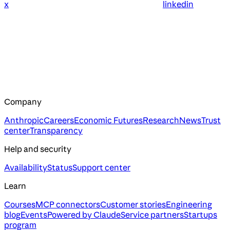
x
linkedin
Company
Anthropic
Careers
Economic Futures
Research
News
Trust
center
Transparency
Help and security
Availability
Status
Support center
Learn
Courses
MCP connectors
Customer stories
Engineering
blog
Events
Powered by Claude
Service partners
Startups
program