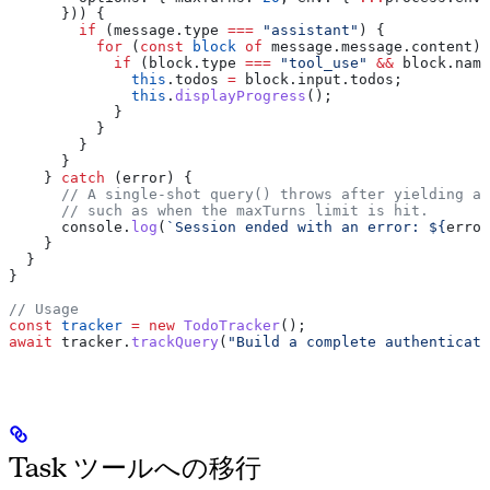
      })) {
        if
 (
message
.
type
 ===
 "assistant"
) {
          for
 (
const
 block
 of
 message
.
message
.
content
) 
            if
 (
block
.
type
 ===
 "tool_use"
 &&
 block
.
name
              this
.
todos
 =
 block
.
input
.
todos
;
              this
.
displayProgress
();
            }
          }
        }
      }
    } 
catch
 (
error
) {
      // A single-shot query() throws after yielding an
      // such as when the maxTurns limit is hit.
      console
.
log
(
`Session ended with an error: 
${
error
    }
  }
}
// Usage
const
 tracker
 =
 new
 TodoTracker
();
await
 tracker
.
trackQuery
(
"Build a complete authenticati
Task ツールへの移行