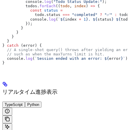
          console
.
log
(
"Todo Status Update:"
);
          todos
.
forEach
((
todo
, 
index
) 
=>
 {
            const
 status
 =
              todo
.
status
 ===
 "completed"
 ?
 "✅"
 :
 todo
            console
.
log
(
`
${
index
 +
 1
}
. 
${
status
}
 ${
todo
          });
        }
      }
    }
  }
} 
catch
 (
error
) {
  // A single-shot query() throws after yielding an err
  // such as when the maxTurns limit is hit.
  console
.
log
(
`Session ended with an error: 
${
error
}
`
);
}
リアルタイム進捗表示
TypeScript
Python