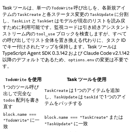
Task ツールは、単一の
呼び出しを、各新規アイ
TodoWrite
テムの
と各ステータス変更の
に分割
TaskCreate
TaskUpdate
し、
と
はモデルが現在のリストを読み戻
TaskList
TaskGet
すために利用可能です。監視コードは引き続きアシスタント
ストリーム内の
ブロックを検査しますが、すべて
tool_use
の呼び出しでリスト全体を置き換える代わりに、タスク ID
でキー付けされたマップを保持します。Task ツールは
TypeScript Agent SDK 0.3.142 および Claude Code v2.1.142
以降のデフォルトであるため、
の変更は不要で
options.env
す。
を使用
Task ツールを使用
TodoWrite
1 つのツール呼び
は 1 つのアイテムを追加
TaskCreate
出しで完全な
し、
は
で 1 つのアイ
TaskUpdate
taskId
配列を書き
todos
テムをパッチする
直す
block.name ===
または
block.name === "TaskCreate"
に一
"TodoWrite"
に一致
"TaskUpdate"
致