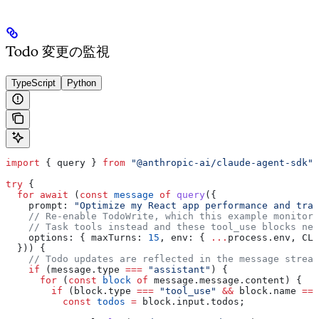
Todo 変更の監視
TypeScript
Python
import
 { 
query
 } 
from
 "@anthropic-ai/claude-agent-sdk"
;
try
 {
  for
 await
 (
const
 message
 of
 query
({
    prompt:
 "Optimize my React app performance and trac
    // Re-enable TodoWrite, which this example monitors
    // Task tools instead and these tool_use blocks nev
    options:
 { 
maxTurns:
 15
, 
env:
 { 
...
process
.
env
, 
CLA
  })) {
    // Todo updates are reflected in the message stream
    if
 (
message
.
type
 ===
 "assistant"
) {
      for
 (
const
 block
 of
 message
.
message
.
content
) {
        if
 (
block
.
type
 ===
 "tool_use"
 &&
 block
.
name
 ===
          const
 todos
 =
 block
.
input
.
todos
;