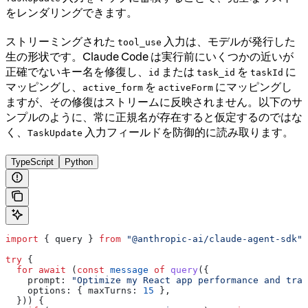
をレンダリングできます。
ストリーミングされた
入力は、モデルが発行した
tool_use
生の形状です。Claude Code は実行前にいくつかの近いが
正確でないキー名を修復し、
または
を
に
id
task_id
taskId
マッピングし、
を
にマッピングし
active_form
activeForm
ますが、その修復はストリームに反映されません。以下のサ
ンプルのように、常に正規名が存在すると仮定するのではな
く、
入力フィールドを防御的に読み取ります。
TaskUpdate
TypeScript
Python
import
 { 
query
 } 
from
 "@anthropic-ai/claude-agent-sdk"
;
try
 {
  for
 await
 (
const
 message
 of
 query
({
    prompt:
 "Optimize my React app performance and trac
    options:
 { 
maxTurns:
 15
 },
  })) {