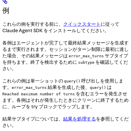
例
これらの例を実行する前に、
クイックスタート
に従って
Claude Agent SDK をインストールしてください。
各例はエージェントが完了して最終結果メッセージを生成す
るまで実行されます。セッションがターン制限に最初に達し
た場合、その結果メッセージは
サブタイプ
error_max_turns
を持ちます。終了を検出するために
を確認してくだ
subtype
さい。
これらの例は単一ショットの
呼び出しを使用しま
query()
す。
結果を生成した後、
は
error_max_turns
query()
を含むエラーを発生させ
Reached maximum number of turns
ます。各例はそれが発生したときにクリーンに終了するため
に、ループを try ブロックでラップします。
結果サブタイプについては、
結果を処理する
を参照してくだ
さい。