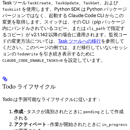
Task ツール
、
、
、および
TaskCreate
TaskUpdate
TaskGet
を使用します。Python SDK は Python パッケージ
TaskList
バージョンではなく、起動する Claude Code CLI からこの
変更を取得します。スイッチは、その CLI（pip パッケージ
内にバンドルされているコピー、または
で指定す
cli_path
るコピー）が v2.1.142 以降の場合に適用されます。監視コー
ドの変更方法については、
Task ツールへの移行
を参照して
ください。このページの例では、まだ移行していないセッシ
ョンの
を引き続き表示するために
TodoWrite
を設定しています。
CLAUDE_CODE_ENABLE_TASKS=0
Todo ライフサイクル
Todo は予測可能なライフサイクルに従います：
作成
- タスクが識別されたときに
として作成
pending
される
アクティベート
- 作業が開始されたときに
in_progress