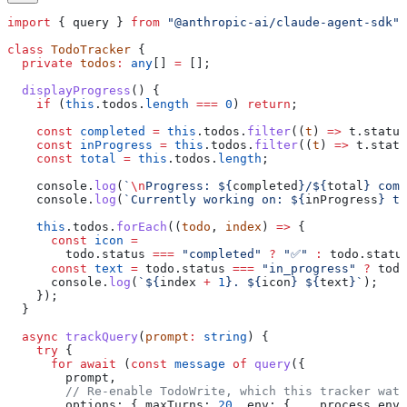
import
 { 
query
 } 
from
 "@anthropic-ai/claude-agent-sdk"
;
class
 TodoTracker
 {
  private
 todos
:
 any
[] 
=
 [];
  displayProgress
() {
    if
 (
this
.
todos
.
length
 ===
 0
) 
return
;
    const
 completed
 =
 this
.
todos
.
filter
((
t
) 
=>
 t
.
status
    const
 inProgress
 =
 this
.
todos
.
filter
((
t
) 
=>
 t
.
statu
    const
 total
 =
 this
.
todos
.
length
;
    console
.
log
(
`
\n
Progress: 
${
completed
}
/
${
total
}
 comp
    console
.
log
(
`Currently working on: 
${
inProgress
}
 ta
    this
.
todos
.
forEach
((
todo
, 
index
) 
=>
 {
      const
 icon
 =
        todo
.
status
 ===
 "completed"
 ?
 "✅"
 :
 todo
.
statu
      const
 text
 =
 todo
.
status
 ===
 "in_progress"
 ?
 todo
      console
.
log
(
`
${
index
 +
 1
}
. 
${
icon
}
 ${
text
}
`
);
    });
  }
  async
 trackQuery
(
prompt
:
 string
) {
    try
 {
      for
 await
 (
const
 message
 of
 query
({
        prompt
,
        // Re-enable TodoWrite, which this tracker watc
        options:
 { 
maxTurns:
 20
, 
env:
 { 
...
process
.
env
,