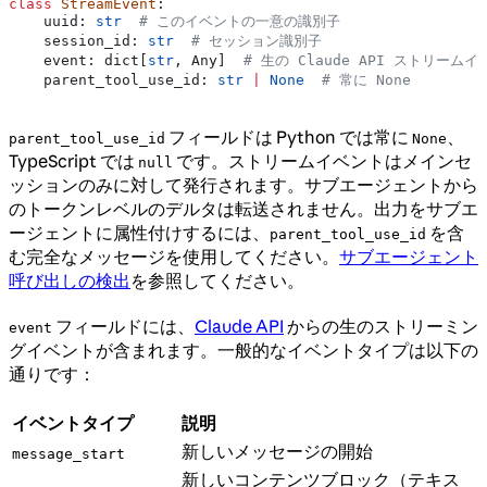
class
 StreamEvent
:
    uuid: 
str
  # このイベントの一意の識別子
    session_id: 
str
  # セッション識別子
    event: dict[
str
, Any]  
# 生の Claude API ストリーム
    parent_tool_use_id: 
str
 |
 None
  # 常に None
フィールドは Python では常に
、
parent_tool_use_id
None
TypeScript では
です。ストリームイベントはメインセ
null
ッションのみに対して発行されます。サブエージェントから
のトークンレベルのデルタは転送されません。出力をサブエ
ージェントに属性付けするには、
を含
parent_tool_use_id
む完全なメッセージを使用してください。
サブエージェント
呼び出しの検出
を参照してください。
フィールドには、
Claude API
からの生のストリーミン
event
グイベントが含まれます。一般的なイベントタイプは以下の
通りです：
イベントタイプ
説明
新しいメッセージの開始
message_start
新しいコンテンツブロック（テキス