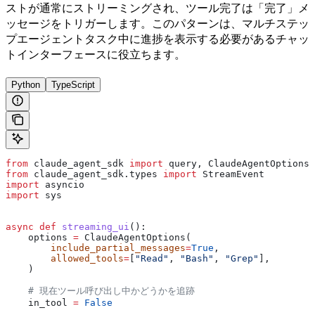
ストが通常にストリーミングされ、ツール完了は「完了」メ
ッセージをトリガーします。このパターンは、マルチステッ
プエージェントタスク中に進捗を表示する必要があるチャッ
トインターフェースに役立ちます。
Python
TypeScript
from
 claude_agent_sdk 
import
 query, ClaudeAgentOptions,
from
 claude_agent_sdk.types 
import
 StreamEvent
import
 asyncio
import
 sys
async
 def
 streaming_ui
():
    options 
=
 ClaudeAgentOptions(
        include_partial_messages
=
True
,
        allowed_tools
=
[
"Read"
, 
"Bash"
, 
"Grep"
],
    )
    # 現在ツール呼び出し中かどうかを追跡
    in_tool 
=
 False