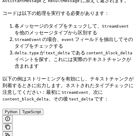
と
に加えて返されます。
AssistantMessage
ResultMessage
コードは以下の処理を実行する必要があります：
各メッセージのタイプをチェックして、
StreamEvent
を他のメッセージタイプから区別する
の場合、
フィールドを抽出してその
StreamEvent
event
タイプをチェックする
が
である
delta.type
text_delta
content_block_delta
イベントを探す。これには実際のテキストチャンクが
含まれます
以下の例はストリーミングを有効にし、テキストチャンクが
到着するときに出力します。ネストされたタイプチェックに
注意してください：最初に
、次に
StreamEvent
、その後
です：
content_block_delta
text_delta
Python
TypeScript