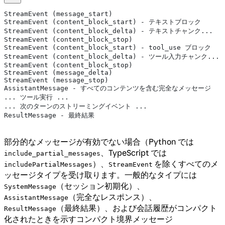
StreamEvent (message_start)
StreamEvent (content_block_start) - テキストブロック
StreamEvent (content_block_delta) - テキストチャンク...
StreamEvent (content_block_stop)
StreamEvent (content_block_start) - tool_use ブロック
StreamEvent (content_block_delta) - ツール入力チャンク...
StreamEvent (content_block_stop)
StreamEvent (message_delta)
StreamEvent (message_stop)
AssistantMessage - すべてのコンテンツを含む完全なメッセージ
... ツール実行 ...
... 次のターンのストリーミングイベント ...
ResultMessage - 最終結果
部分的なメッセージが有効でない場合（Python では
、TypeScript では
include_partial_messages
）、
を除くすべてのメ
includePartialMessages
StreamEvent
ッセージタイプを受け取ります。一般的なタイプには
（セッション初期化）、
SystemMessage
（完全なレスポンス）、
AssistantMessage
（最終結果）、および会話履歴がコンパクト
ResultMessage
化されたときを示すコンパクト境界メッセージ