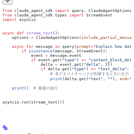
from
 claude_agent_sdk 
import
 query, ClaudeAgentOptions
from
 claude_agent_sdk.types 
import
 StreamEvent
import
 asyncio
async
 def
 stream_text
():
    options 
=
 ClaudeAgentOptions(
include_partial_messag
    async
 for
 message 
in
 query(
prompt
=
"Explain how data
        if
 isinstance
(message, StreamEvent):
            event 
=
 message.event
            if
 event.get(
"type"
) 
==
 "content_block_delt
                delta 
=
 event.get(
"delta"
, {})
                if
 delta.get(
"type"
) 
==
 "text_delta"
:
                    # 各テキストチャンクが到着するときに出力
                    print
(delta.get(
"text"
, 
""
), 
end
=
""
    print
()  
# 最後の改行
asyncio.run(stream_text())