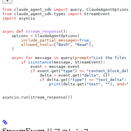
from
 claude_agent_sdk 
import
 query, ClaudeAgentOptions
from
 claude_agent_sdk.types 
import
 StreamEvent
import
 asyncio
async
 def
 stream_response
():
    options 
=
 ClaudeAgentOptions(
        include_partial_messages
=
True
,
        allowed_tools
=
[
"Bash"
, 
"Read"
],
    )
    async
 for
 message 
in
 query(
prompt
=
"List the files i
        if
 isinstance
(message, StreamEvent):
            event 
=
 message.event
            if
 event.get(
"type"
) 
==
 "content_block_delt
                delta 
=
 event.get(
"delta"
, {})
                if
 delta.get(
"type"
) 
==
 "text_delta"
:
                    print
(delta.get(
"text"
, 
""
), 
end
=
""
asyncio.run(stream_response())
StreamEvent リファレンス