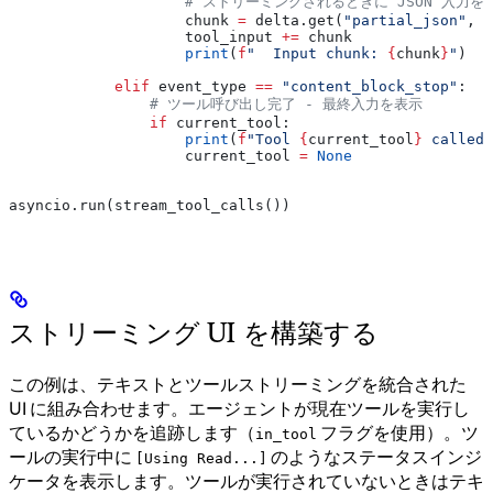
                    # ストリーミングされるときに JSON 入力を
                    chunk 
=
 delta.get(
"partial_json"
, 
"
                    tool_input 
+=
 chunk
                    print
(
f
"  Input chunk: 
{
chunk
}
"
)
            elif
 event_type 
==
 "content_block_stop"
:
                # ツール呼び出し完了 - 最終入力を表示
                if
 current_tool:
                    print
(
f
"Tool 
{
current_tool
}
 called 
                    current_tool 
=
 None
asyncio.run(stream_tool_calls())
ストリーミング UI を構築する
この例は、テキストとツールストリーミングを統合された
UI に組み合わせます。エージェントが現在ツールを実行し
ているかどうかを追跡します（
フラグを使用）。ツ
in_tool
ールの実行中に
のようなステータスインジ
[Using Read...]
ケータを表示します。ツールが実行されていないときはテキ