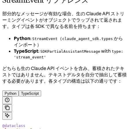
部分的なメッセージが有効な場合、生の Claude API ストリ
ーミングイベントがオブジェクトでラップされて返されま
す。タイプは各 SDK で異なる名前を持ちます：
Python
:
（
から
StreamEvent
claude_agent_sdk.types
インポート）
TypeScript
:
with
SDKPartialAssistantMessage
type:
'stream_event'
どちらも生の Claude API イベントを含み、蓄積されたテキ
ストではありません。テキストデルタを自分で抽出して蓄積
する必要があります。各タイプの構造は以下の通りです：
Python
TypeScript
@dataclass