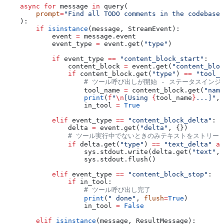
    async
 for
 message 
in
 query(
        prompt
=
"Find all TODO comments in the codebase"
    ):
        if
 isinstance
(message, StreamEvent):
            event 
=
 message.event
            event_type 
=
 event.get(
"type"
)
            if
 event_type 
==
 "content_block_start"
:
                content_block 
=
 event.get(
"content_bloc
                if
 content_block.get(
"type"
) 
==
 "tool_u
                    # ツール呼び出しが開始 - ステータスイン
                    tool_name 
=
 content_block.get(
"name
                    print
(
f
"
\n
[Using 
{
tool_name
}
...]"
, 
                    in_tool 
=
 True
            elif
 event_type 
==
 "content_block_delta"
:
                delta 
=
 event.get(
"delta"
, {})
                # ツール実行中でないときのみテキストをストリー
                if
 delta.get(
"type"
) 
==
 "text_delta"
 an
                    sys.stdout.write(delta.get(
"text"
, 
                    sys.stdout.flush()
            elif
 event_type 
==
 "content_block_stop"
:
                if
 in_tool:
                    # ツール呼び出し完了
                    print
(
" done"
, 
flush
=
True
)
                    in_tool 
=
 False
        elif
 isinstance
(message, ResultMessage):