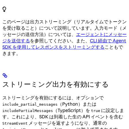
このページは出力ストリーミング（リアルタイムでトークン
を受け取ること）について説明しています。入力モード（メ
ッセージの送信方法）については、
エージェントにメッセー
ジを送信する
を参照してください。また、
CLI 経由で Agent
SDK を使用してレスポンスをストリーミングする
こともで
きます。
ストリーミング出力を有効にする
ストリーミングを有効にするには、オプションで
（Python）または
include_partial_messages
（TypeScript）を
に設定しま
includePartialMessages
true
す。これにより、SDK は到着した生の API イベントを含む
メッセージを返すようになり、通常の
StreamEvent