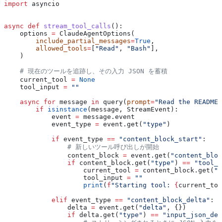
import
 asyncio
async
 def
 stream_tool_calls
():
    options 
=
 ClaudeAgentOptions(
        include_partial_messages
=
True
,
        allowed_tools
=
[
"Read"
, 
"Bash"
],
    )
    # 現在のツールを追跡し、その入力 JSON を蓄積
    current_tool 
=
 None
    tool_input 
=
 ""
    async
 for
 message 
in
 query(
prompt
=
"Read the README.
        if
 isinstance
(message, StreamEvent):
            event 
=
 message.event
            event_type 
=
 event.get(
"type"
)
            if
 event_type 
==
 "content_block_start"
:
                # 新しいツール呼び出しが開始
                content_block 
=
 event.get(
"content_bloc
                if
 content_block.get(
"type"
) 
==
 "tool_u
                    current_tool 
=
 content_block.get(
"n
                    tool_input 
=
 ""
                    print
(
f
"Starting tool: 
{
current_too
            elif
 event_type 
==
 "content_block_delta"
:
                delta 
=
 event.get(
"delta"
, {})
                if
 delta.get(
"type"
) 
==
 "input_json_del