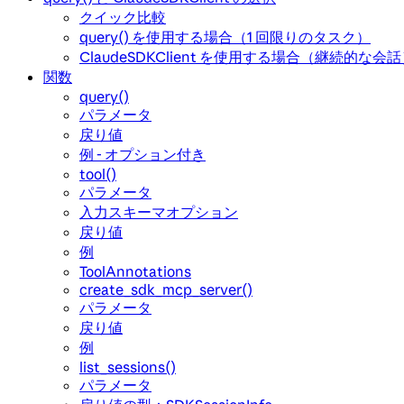
クイック比較
query() を使用する場合（1 回限りのタスク）
ClaudeSDKClient を使用する場合（継続的な会
関数
query()
パラメータ
戻り値
例 - オプション付き
tool()
パラメータ
入力スキーマオプション
戻り値
例
ToolAnnotations
create_sdk_mcp_server()
パラメータ
戻り値
例
list_sessions()
パラメータ