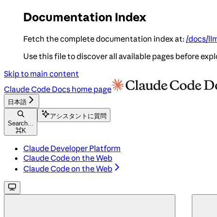
Documentation Index
Fetch the complete documentation index at:
/docs/ll
Use this file to discover all available pages before expl
Skip to main content
Claude Code Docs
home page
日本語
アシスタントに質問
Search...
⌘
K
Claude Developer Platform
Claude Code on the Web
Claude Code on the Web