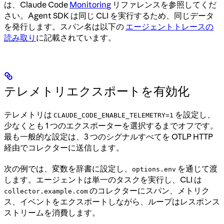
は、Claude Code
Monitoring
リファレンスを参照してくだ
さい。Agent SDK は同じ CLI を実行するため、同じデータ
を発行します。スパン名は以下の
エージェントトレースの
読み取り
に記載されています。
テレメトリエクスポートを有効化
テレメトリは
を設定し、
CLAUDE_CODE_ENABLE_TELEMETRY=1
少なくとも 1 つのエクスポーターを選択するまでオフです。
最も一般的な設定は、3 つのシグナルすべてを OTLP HTTP
経由でコレクターに送信します。
次の例では、変数を辞書に設定し、
を通じて渡
options.env
します。エージェントは単一のタスクを実行し、CLI は
のコレクターにスパン、メトリク
collector.example.com
ス、イベントをエクスポートしながら、ループはレスポンス
ストリームを消費します。