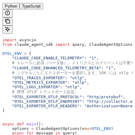
Python
TypeScript
import
 asyncio
from
 claude_agent_sdk 
import
 query, ClaudeAgentOptions
OTEL_ENV
 =
 {
    "CLAUDE_CODE_ENABLE_TELEMETRY"
: 
"1"
,
    # トレースに必須（ベータ版）。メトリクスとログイベントは不要で
    "CLAUDE_CODE_ENHANCED_TELEMETRY_BETA"
: 
"1"
,
    # シグナルごとにエクスポーターを選択します。SDK には otl
    "OTEL_TRACES_EXPORTER"
: 
"otlp"
,
    "OTEL_METRICS_EXPORTER"
: 
"otlp"
,
    "OTEL_LOGS_EXPORTER"
: 
"otlp"
,
    # 標準 OTLP トランスポート設定。
    "OTEL_EXPORTER_OTLP_PROTOCOL"
: 
"http/protobuf"
,
    "OTEL_EXPORTER_OTLP_ENDPOINT"
: 
"http://collector.ex
    "OTEL_EXPORTER_OTLP_HEADERS"
: 
"Authorization=Bearer
}
async
 def
 main
():
    options 
=
 ClaudeAgentOptions(
env
=
OTEL_ENV
)
    async
 for
 message 
in
 query(