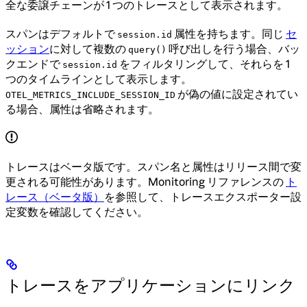
全な委譲チェーンが 1 つのトレースとして表示されます。
スパンはデフォルトで
属性を持ちます。同じ
セ
session.id
ッション
に対して複数の
呼び出しを行う場合、バッ
query()
クエンドで
をフィルタリングして、それらを 1
session.id
つのタイムラインとして表示します。
が偽の値に設定されてい
OTEL_METRICS_INCLUDE_SESSION_ID
る場合、属性は省略されます。
トレースはベータ版です。スパン名と属性はリリース間で変
更される可能性があります。Monitoring リファレンスの
ト
レース（ベータ版）
を参照して、トレースエクスポーター設
定変数を確認してください。
トレースをアプリケーションにリンク