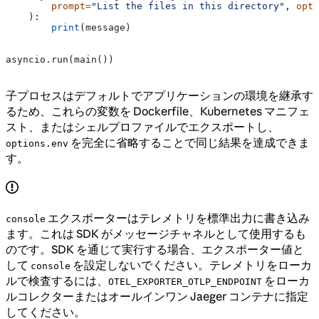
        prompt
=
"List the files in this directory"
, 
opti
    ):
        print
(message)
asyncio.run(main())
子プロセスはデフォルトでアプリケーションの環境を継承す
るため、これらの変数を Dockerfile、Kubernetes マニフェ
スト、またはシェルプロファイルでエクスポートし、
を完全に省略することで同じ結果を達成できま
options.env
す。
エクスポーターはテレメトリを標準出力に書き込み
console
ます。これは SDK がメッセージチャネルとして使用するも
のです。SDK を通じて実行する場合、エクスポーター値と
して
を設定しないでください。テレメトリをローカ
console
ルで検査するには、
をローカ
OTEL_EXPORTER_OTLP_ENDPOINT
ルコレクターまたはオールインワン Jaeger コンテナに指定
してください。