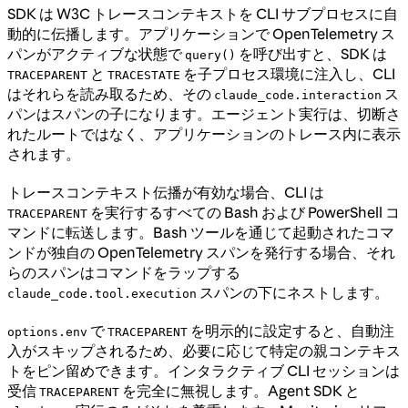
SDK は W3C トレースコンテキストを CLI サブプロセスに自
動的に伝播します。アプリケーションで OpenTelemetry ス
パンがアクティブな状態で
を呼び出すと、SDK は
query()
と
を子プロセス環境に注入し、CLI
TRACEPARENT
TRACESTATE
はそれらを読み取るため、その
ス
claude_code.interaction
パンはスパンの子になります。エージェント実行は、切断さ
れたルートではなく、アプリケーションのトレース内に表示
されます。
トレースコンテキスト伝播が有効な場合、CLI は
を実行するすべての Bash および PowerShell コ
TRACEPARENT
マンドに転送します。Bash ツールを通じて起動されたコマ
ンドが独自の OpenTelemetry スパンを発行する場合、それ
らのスパンはコマンドをラップする
スパンの下にネストします。
claude_code.tool.execution
で
を明示的に設定すると、自動注
options.env
TRACEPARENT
入がスキップされるため、必要に応じて特定の親コンテキス
トをピン留めできます。インタラクティブ CLI セッションは
受信
を完全に無視します。Agent SDK と
TRACEPARENT