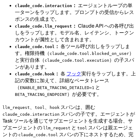
：
エージェントループの単
claude_code.interaction
一ターンをラップします。プロンプトの受信からレス
ポンスの生成まで。
：
Claude API への各呼び出
claude_code.llm_request
しをラップします。モデル名、レイテンシ、トークン
カウントが属性として含まれます。
：
各ツール呼び出しをラップしま
claude_code.tool
す。権限待機（
）
claude_code.tool.blocked_on_user
と実行自体（
）の子スパ
claude_code.tool.execution
ンがあります。
：
各
フック
実行をラップします。上
claude_code.hook
記の変数に加えて、詳細なベータトレース
（
と
ENABLE_BETA_TRACING_DETAILED=1
）が必要です。
BETA_TRACING_ENDPOINT
、
、
スパンは、囲む
llm_request
tool
hook
スパンの子です。エージェントが
claude_code.interaction
Task ツールを通じてサブエージェントを生成する場合、サ
ブエージェントの
と
スパンは親エージェ
llm_request
tool
ントの
スパンの下にネストするため、完
claude_code.tool