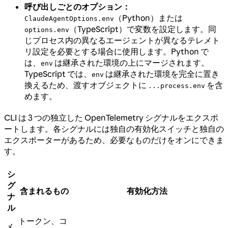
呼び出しごとのオプション：
（Python）または
ClaudeAgentOptions.env
（TypeScript）で変数を設定します。同
options.env
じプロセス内の異なるエージェントが異なるテレメト
リ設定を必要とする場合に使用します。Python で
は、
は継承された環境の上にマージされます。
env
TypeScript では、
は継承された環境を完全に置き
env
換えるため、渡すオブジェクトに
を含
...process.env
めます。
CLI は 3 つの独立した OpenTelemetry シグナルをエクスポ
ートします。各シグナルには独自の有効化スイッチと独自の
エクスポーターがあるため、必要なものだけをオンにできま
す。
シ
グ
含まれるもの
有効化方法
ナ
ル
トークン、コ
メ