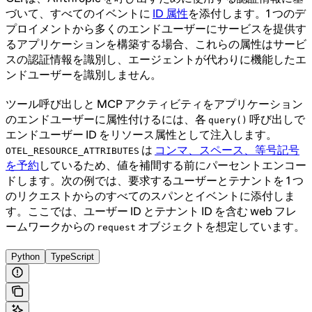
づいて、すべてのイベントに
ID 属性
を添付します。1 つのデ
プロイメントから多くのエンドユーザーにサービスを提供す
るアプリケーションを構築する場合、これらの属性はサービ
スの認証情報を識別し、エージェントが代わりに機能したエ
ンドユーザーを識別しません。
ツール呼び出しと MCP アクティビティをアプリケーション
のエンドユーザーに属性付けるには、各
呼び出しで
query()
エンドユーザー ID をリソース属性として注入します。
は
コンマ、スペース、等号記号
OTEL_RESOURCE_ATTRIBUTES
を予約
しているため、値を補間する前にパーセントエンコー
ドします。次の例では、要求するユーザーとテナントを 1 つ
のリクエストからのすべてのスパンとイベントに添付しま
す。ここでは、ユーザー ID とテナント ID を含む web フレ
ームワークからの
オブジェクトを想定しています。
request
Python
TypeScript