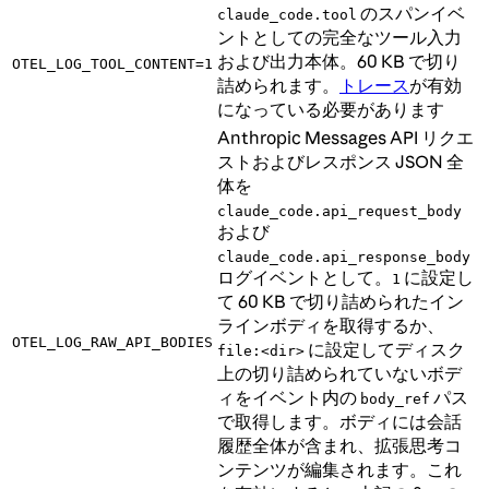
のスパンイベ
claude_code.tool
ントとしての完全なツール入力
および出力本体。60 KB で切り
OTEL_LOG_TOOL_CONTENT=1
詰められます。
トレース
が有効
になっている必要があります
Anthropic Messages API リクエ
ストおよびレスポンス JSON 全
体を
claude_code.api_request_body
および
claude_code.api_response_body
ログイベントとして。
に設定し
1
て 60 KB で切り詰められたイン
ラインボディを取得するか、
OTEL_LOG_RAW_API_BODIES
に設定してディスク
file:<dir>
上の切り詰められていないボデ
ィをイベント内の
パス
body_ref
で取得します。ボディには会話
履歴全体が含まれ、拡張思考コ
ンテンツが編集されます。これ