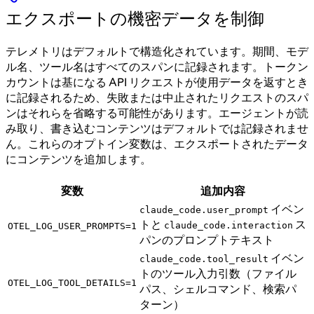
エクスポートの機密データを制御
テレメトリはデフォルトで構造化されています。期間、モデ
ル名、ツール名はすべてのスパンに記録されます。トークン
カウントは基になる API リクエストが使用データを返すとき
に記録されるため、失敗または中止されたリクエストのスパ
ンはそれらを省略する可能性があります。エージェントが読
み取り、書き込むコンテンツはデフォルトでは記録されませ
ん。これらのオプトイン変数は、エクスポートされたデータ
にコンテンツを追加します。
変数
追加内容
イベン
claude_code.user_prompt
トと
ス
claude_code.interaction
OTEL_LOG_USER_PROMPTS=1
パンのプロンプトテキスト
イベン
claude_code.tool_result
トのツール入力引数（ファイル
OTEL_LOG_TOOL_DETAILS=1
パス、シェルコマンド、検索パ
ターン）