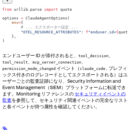
from
 urllib.parse 
import
 quote
options 
=
 ClaudeAgentOptions(
    env
=
{
        # ... エクスポーター設定 ...
        "OTEL_RESOURCE_ATTRIBUTES"
: 
f
"enduser.id=
{
quote
    },
)
エンドユーザー ID が添付されると、
、
tool_decision
、
、
tool_result
mcp_server_connection
イベント（
プレフィ
permission_mode_changed
claude_code.
ックス付きのログレコードとしてエクスポートされる）はユ
ーザーごとの監査証跡になり、Security Information and
Event Management（SIEM）プラットフォームに転送でき
ます。Monitoring リファレンスの
セキュリティイベントの
監査
を参照して、セキュリティ関連イベントの完全なリスト
と各イベントが持つ属性を確認してください。