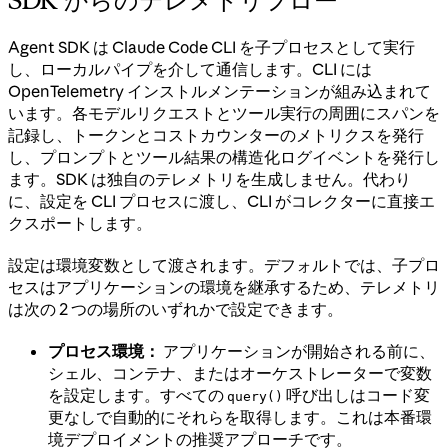
SDK からのテレメトリフロー
Agent SDK は Claude Code CLI を子プロセスとして実行
し、ローカルパイプを介して通信します。CLI には
OpenTelemetry インストルメンテーションが組み込まれて
います。各モデルリクエストとツール実行の周囲にスパンを
記録し、トークンとコストカウンターのメトリクスを発行
し、プロンプトとツール結果の構造化ログイベントを発行し
ます。SDK は独自のテレメトリを生成しません。代わり
に、設定を CLI プロセスに渡し、CLI がコレクターに直接エ
クスポートします。
設定は環境変数として渡されます。デフォルトでは、子プロ
セスはアプリケーションの環境を継承するため、テレメトリ
は次の 2 つの場所のいずれかで設定できます。
プロセス環境：
アプリケーションが開始される前に、
シェル、コンテナ、またはオーケストレーターで変数
を設定します。すべての
呼び出しはコード変
query()
更なしで自動的にそれらを取得します。これは本番環
境デプロイメントの推奨アプローチです。