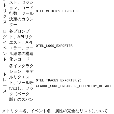
スト、セッシ
ト
ョン、コード
リ
OTEL_METRICS_EXPORTER
行数、ツール
ク
決定のカウン
ス
ター
ロ
各プロンプ
グ
ト、API リク
イ
エスト、API
OTEL_LOGS_EXPORTER
ベ
エラー、ツー
ン
ル結果の構造
ト
化レコード
各インタラク
ション、モデ
ト
ルリクエス
レ
と
OTEL_TRACES_EXPORTER
ト、ツール呼
ー
CLAUDE_CODE_ENHANCED_TELEMETRY_BETA=1
び出し、フッ
ス
ク（ベータ
版）のスパン
メトリクス名、イベント名、属性の完全なリストについて