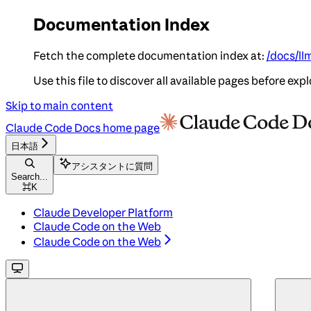
Documentation Index
Fetch the complete documentation index at:
/docs/ll
Use this file to discover all available pages before expl
Skip to main content
Claude Code Docs
home page
日本語
アシスタントに質問
Search...
⌘
K
Claude Developer Platform
Claude Code on the Web
Claude Code on the Web