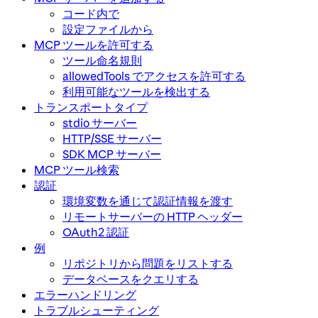
コード内で
設定ファイルから
MCP ツールを許可する
ツール命名規則
allowedTools でアクセスを許可する
利用可能なツールを検出する
トランスポートタイプ
stdio サーバー
HTTP/SSE サーバー
SDK MCP サーバー
MCP ツール検索
認証
環境変数を通じて認証情報を渡す
リモートサーバーの HTTP ヘッダー
OAuth2 認証
例
リポジトリから問題をリストする
データベースをクエリする
エラーハンドリング
トラブルシューティング