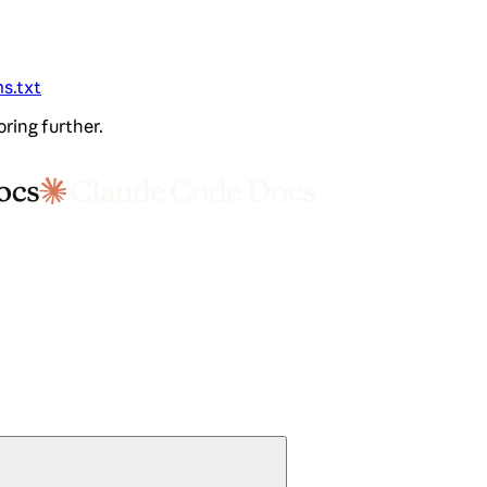
ms.txt
oring further.