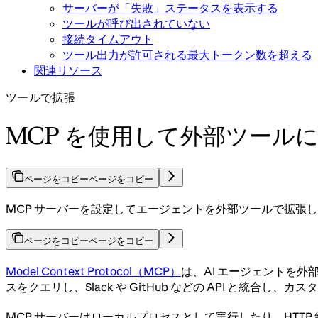
サーバーが「失敗」ステータスを表示する
ツールが呼び出されていない
接続タイムアウト
ツール出力が許可される最大トークン数を超える
関連リソース
ツールで拡張
MCP を使用して外部ツール
ページをコピー
ページをコピー
MCP サーバーを設定してエージェントを外部ツールで拡張
ページをコピー
ページをコピー
Model Context Protocol（MCP）
は、AI エージェントを
スをクエリし、Slack や GitHub などの API と統
MCP サーバーはローカルプロセスとして実行したり、HTTP