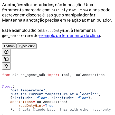
Anotações são metadados, não imposição. Uma
ferramenta marcada com
ainda pode
readOnlyHint: true
escrever em disco se é isso que o manipulador faz.
Mantenha a anotação precisa em relação ao manipulador.
Este exemplo adiciona
à ferramenta
readOnlyHint
do
exemplo de ferramenta de clima
.
get_temperature
Python
TypeScript
from
 claude_agent_sdk 
import
 tool, ToolAnnotations
@tool
(
    "get_temperature"
,
    "Get the current temperature at a location"
,
    {
"latitude"
: 
float
, 
"longitude"
: 
float
},
    annotations
=
ToolAnnotations(
        readOnlyHint
=
True
    ),  
# Lets Claude batch this with other read-only c
)