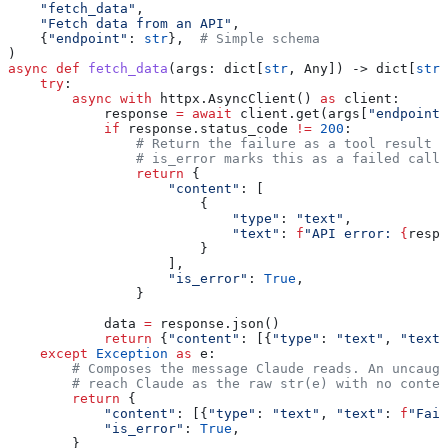
    "fetch_data"
,
    "Fetch data from an API"
,
    {
"endpoint"
: 
str
},  
# Simple schema
)
async
 def
 fetch_data
(
args
: dict[
str
, Any]) -> dict[
str
,
    try
:
        async
 with
 httpx.AsyncClient() 
as
 client:
            response 
=
 await
 client.get(args[
"endpoint"
            if
 response.status_code 
!=
 200
:
                # Return the failure as a tool result s
                # is_error marks this as a failed call 
                return
 {
                    "content"
: [
                        {
                            "type"
: 
"text"
,
                            "text"
: 
f
"API error: 
{
respo
                        }
                    ],
                    "is_error"
: 
True
,
                }
            data 
=
 response.json()
            return
 {
"content"
: [{
"type"
: 
"text"
, 
"text"
    except
 Exception
 as
 e:
        # Composes the message Claude reads. An uncaugh
        # reach Claude as the raw str(e) with no contex
        return
 {
            "content"
: [{
"type"
: 
"text"
, 
"text"
: 
f
"Fail
            "is_error"
: 
True
,
        }