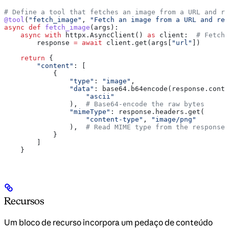
# Define a tool that fetches an image from a URL and re
@tool
(
"fetch_image"
, 
"Fetch an image from a URL and ret
async
 def
 fetch_image
(
args
):
    async
 with
 httpx.AsyncClient() 
as
 client:  
# Fetch 
        response 
=
 await
 client.get(args[
"url"
])
    return
 {
        "content"
: [
            {
                "type"
: 
"image"
,
                "data"
: base64.b64encode(response.conte
                    "ascii"
                ),  
# Base64-encode the raw bytes
                "mimeType"
: response.headers.get(
                    "content-type"
, 
"image/png"
                ),  
# Read MIME type from the response
            }
        ]
    }
Recursos
Um bloco de recurso incorpora um pedaço de conteúdo