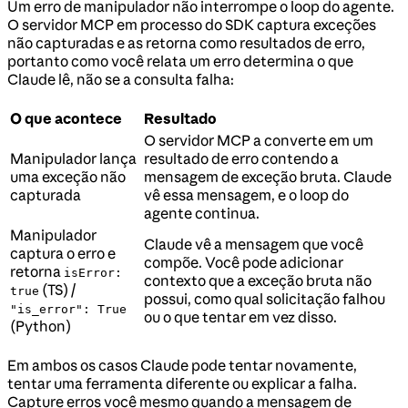
Um erro de manipulador não interrompe o loop do agente.
O servidor MCP em processo do SDK captura exceções
não capturadas e as retorna como resultados de erro,
portanto como você relata um erro determina o que
Claude lê, não se a consulta falha:
O que acontece
Resultado
O servidor MCP a converte em um
Manipulador lança
resultado de erro contendo a
uma exceção não
mensagem de exceção bruta. Claude
capturada
vê essa mensagem, e o loop do
agente continua.
Manipulador
Claude vê a mensagem que você
captura o erro e
compõe. Você pode adicionar
retorna
isError:
contexto que a exceção bruta não
(TS) /
true
possui, como qual solicitação falhou
"is_error": True
ou o que tentar em vez disso.
(Python)
Em ambos os casos Claude pode tentar novamente,
tentar uma ferramenta diferente ou explicar a falha.
Capture erros você mesmo quando a mensagem de