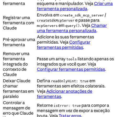
ferramenta
esquema e manipulador. Veja
Criar uma
ferramenta personalizada
.
Envolva em
/
create_sdk_mcp_server
Registrar uma
e passe para
createSdkMcpServer
ferramenta com
em
. Veja
Chamar
mcpServers
query()
Claude
uma ferramenta personalizada
.
Adicione às suas ferramentas
Pré-aprovar uma
permitidas. Veja
Configurar
ferramenta
ferramentas permitidas
.
Remover uma
ferramenta
Passe um array
listando apenas os
tools
integrada do
integrados que você quer. Veja
contexto de
Configurar ferramentas permitidas
.
Claude
Deixar Claude
Defina
em
readOnlyHint: true
chamar
ferramentas sem efeitos colaterais.
ferramentas em
Veja
Adicionar anotações de
paralelo
ferramentas
.
Controlar a
Retorne
para compor a
isError: true
mensagem de
mensagem em vez de expor a exceção
erro que Claude
bruta. Veja
Tratar erros
.