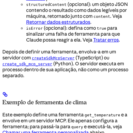
(opcional): um objeto JSON
structuredContent
contendo o resultado como dados legíveis por
máquina, retornado junto com
. Veja
content
Retornar dados estruturados
.
(opcional): defina como
para
isError
true
sinalizar uma falha de ferramenta para que
Claude possa reagir a ela. Veja
Tratar erros
.
Depois de definir uma ferramenta, envolva-a em um
servidor com
(TypeScript) ou
createSdkMcpServer
(Python). O servidor executa em
create_sdk_mcp_server
processo dentro de sua aplicação, não como um processo
separado.
Exemplo de ferramenta de clima
Este exemplo define uma ferramenta
e a
get_temperature
envolve em um servidor MCP. Ele apenas configura a
ferramenta; para passá-la para
e executá-la, veja
query
Chamar uma ferramenta personalizada
abaixo.