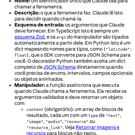
Nome:
um identificador único que Claude usa para
chamar a ferramenta.
Descrição:
o que a ferramenta faz. Claude lê isto
para decidir quando chamá-la.
Esquema de entrada:
os argumentos que Claude
deve fornecer. Em TypeScript isto é sempre um
esquema Zod
, e os
do manipulador são tipados
args
automaticamente a partir dele. Em Python isto é um
dict mapeando nomes para tipos, como
{"latitude":
, que o SDK converte para JSON Schema para
float}
você. O decorador Python também aceita um dict
completo de
JSON Schema
diretamente quando
você precisa de enums, intervalos, campos opcionais
ou objetos aninhados.
Manipulador:
a função assíncrona que executa
quando Claude chama a ferramenta. Ela recebe os
argumentos validados e deve retornar um objeto
com:
(obrigatório): um array de blocos de
content
resultado, cada um com um
de
,
type
"text"
,
,
ou
"image"
"audio"
"resource"
. Veja
Retornar imagens e
"resource_link"
recursos
para blocos não-texto.