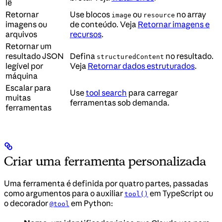
lê
Retornar
Use blocos
ou
no array
image
resource
imagens ou
de conteúdo. Veja
Retornar imagens e
arquivos
recursos
.
Retornar um
resultado JSON
Defina
no resultado.
structuredContent
legível por
Veja
Retornar dados estruturados
.
máquina
Escalar para
Use
tool search
para carregar
muitas
ferramentas sob demanda.
ferramentas
Criar uma ferramenta personalizada
Uma ferramenta é definida por quatro partes, passadas
como argumentos para o auxiliar
em TypeScript ou
tool()
o decorador
em Python:
@tool