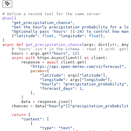
# Define a second tool for the same server
@tool
(
    "get_precipitation_chance"
,
    "Get the hourly precipitation probability for a loc
    "Optionally pass 'hours' (1-24) to control how many
    {
"latitude"
: 
float
, 
"longitude"
: 
float
},
)
async
 def
 get_precipitation_chance
(
args
: dict[
str
, Any]
    # 'hours' isn't in the schema - read it with .get(
    hours 
=
 args.get(
"hours"
, 
12
)
    async
 with
 httpx.AsyncClient() 
as
 client:
        response 
=
 await
 client.get(
            "https://api.open-meteo.com/v1/forecast"
,
            params
=
{
                "latitude"
: args[
"latitude"
],
                "longitude"
: args[
"longitude"
],
                "hourly"
: 
"precipitation_probability"
,
                "forecast_days"
: 
1
,
            },
        )
        data 
=
 response.json()
    chances 
=
 data[
"hourly"
][
"precipitation_probability
    return
 {
        "content"
: [
            {
                "type"
: 
"text"
,