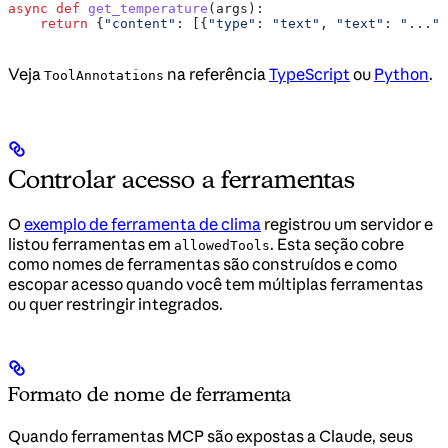
async
 def
 get_temperature
(
args
):
    return
 {
"content"
: [{
"type"
: 
"text"
, 
"text"
: 
"..."
}
Veja
na referência
TypeScript
ou
Python
.
ToolAnnotations
Controlar acesso a ferramentas
O
exemplo de ferramenta de clima
registrou um servidor e
listou ferramentas em
. Esta seção cobre
allowedTools
como nomes de ferramentas são construídos e como
escopar acesso quando você tem múltiplas ferramentas
ou quer restringir integrados.
Formato de nome de ferramenta
Quando ferramentas MCP são expostas a Claude, seus