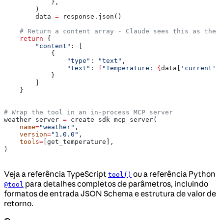
            },
        )
        data 
=
 response.json()
    # Return a content array - Claude sees this as the 
    return
 {
        "content"
: [
            {
                "type"
: 
"text"
,
                "text"
: 
f
"Temperature: 
{
data[
'current'
]
            }
        ]
    }
# Wrap the tool in an in-process MCP server
weather_server 
=
 create_sdk_mcp_server(
    name
=
"weather"
,
    version
=
"1.0.0"
,
    tools
=
[get_temperature],
)
Veja a referência TypeScript
ou a referência Python
tool()
para detalhes completos de parâmetros, incluindo
@tool
formatos de entrada JSON Schema e estrutura de valor de
retorno.