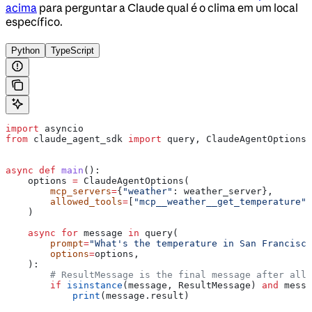
acima
para perguntar a Claude qual é o clima em um local
específico.
Python
TypeScript
import
 asyncio
from
 claude_agent_sdk 
import
 query, ClaudeAgentOptions,
async
 def
 main
():
    options 
=
 ClaudeAgentOptions(
        mcp_servers
=
{
"weather"
: weather_server},
        allowed_tools
=
[
"mcp__weather__get_temperature"
]
    )
    async
 for
 message 
in
 query(
        prompt
=
"What's the temperature in San Francisco
        options
=
options,
    ):
        # ResultMessage is the final message after all 
        if
 isinstance
(message, ResultMessage) 
and
 messa
            print
(message.result)