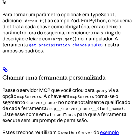
Para tornar um parâmetro opcional: em TypeScript,
adicione
ao campo Zod. Em Python, o esquema
.default()
dict trata cada chave como obrigatória, então deixe o
parâmetro fora do esquema, mencione-o na string de
descrição e leia-o com
no manipulador. A
args.get()
ferramenta
abaixo
mostra
get_precipitation_chance
ambos os padrões.
Chamar uma ferramenta personalizada
Passe o servidor MCP que você criou para
via a
query
opção
. A chave em
torna-se o
mcpServers
mcpServers
segmento
no nome totalmente qualificado
{server_name}
de cada ferramenta:
.
mcp__{server_name}__{tool_name}
Liste esse nome em
para que a ferramenta
allowedTools
execute sem um prompt de permissão.
Estes trechos reutilizam o
do
exemplo
weatherServer