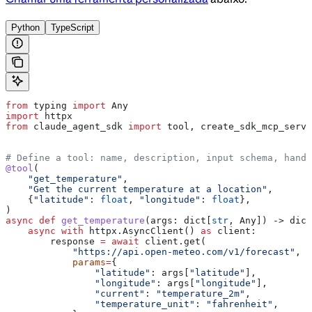
Python
TypeScript
from
 typing 
import
 Any
import
 httpx
from
 claude_agent_sdk 
import
 tool, create_sdk_mcp_serve
# Define a tool: name, description, input schema, handl
@tool
(
    "get_temperature"
,
    "Get the current temperature at a location"
,
    {
"latitude"
: 
float
, 
"longitude"
: 
float
},
)
async
 def
 get_temperature
(
args
: dict[
str
, Any]) -> dict
    async
 with
 httpx.AsyncClient() 
as
 client:
        response 
=
 await
 client.get(
            "https://api.open-meteo.com/v1/forecast"
,
            params
=
{
                "latitude"
: args[
"latitude"
],
                "longitude"
: args[
"longitude"
],
                "current"
: 
"temperature_2m"
,
                "temperature_unit"
: 
"fahrenheit"
,