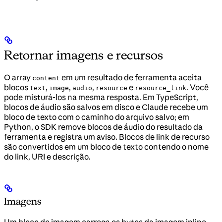
Retornar imagens e recursos
O array
em um resultado de ferramenta aceita
content
blocos
,
,
,
e
. Você
text
image
audio
resource
resource_link
pode misturá-los na mesma resposta. Em TypeScript,
blocos de áudio são salvos em disco e Claude recebe um
bloco de texto com o caminho do arquivo salvo; em
Python, o SDK remove blocos de áudio do resultado da
ferramenta e registra um aviso. Blocos de link de recurso
são convertidos em um bloco de texto contendo o nome
do link, URI e descrição.
Imagens
Um bloco de imagem carrega os bytes da imagem inline,