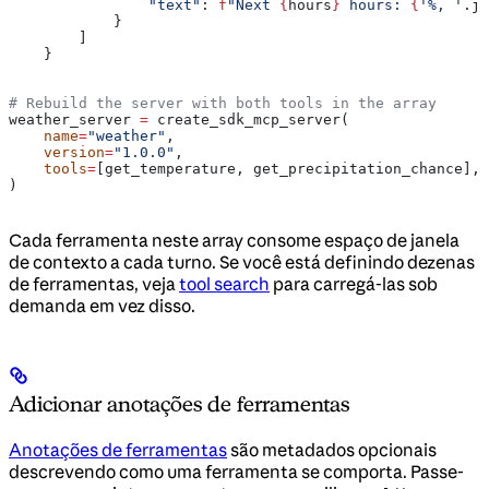
                "text"
: 
f
"Next 
{
hours
}
 hours: 
{
'%, '
.jo
            }
        ]
    }
# Rebuild the server with both tools in the array
weather_server 
=
 create_sdk_mcp_server(
    name
=
"weather"
,
    version
=
"1.0.0"
,
    tools
=
[get_temperature, get_precipitation_chance],
)
Cada ferramenta neste array consome espaço de janela
de contexto a cada turno. Se você está definindo dezenas
de ferramentas, veja
tool search
para carregá-las sob
demanda em vez disso.
Adicionar anotações de ferramentas
Anotações de ferramentas
são metadados opcionais
descrevendo como uma ferramenta se comporta. Passe-