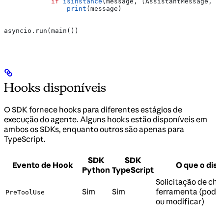
            if
 isinstance
(message, (AssistantMessage, R
                print
(message)
asyncio.run(main())
Hooks disponíveis
O SDK fornece hooks para diferentes estágios de
execução do agente. Alguns hooks estão disponíveis em
ambos os SDKs, enquanto outros são apenas para
TypeScript.
SDK
SDK
Evento de Hook
O que o dis
Python
TypeScript
Solicitação de c
Sim
Sim
ferramenta (pode
PreToolUse
ou modificar)