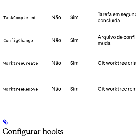
Tarefa em segund
Não
Sim
TaskCompleted
concluída
Arquivo de confi
Não
Sim
ConfigChange
muda
Não
Sim
Git worktree cria
WorktreeCreate
Não
Sim
Git worktree rem
WorktreeRemove
Configurar hooks