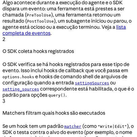
Algo acontece durante a execução do agente e o SDK
dispara um evento: uma ferramenta está prestes a ser
chamada (
), uma ferramenta retornou um
PreToolUse
resultado (
), um subagente iniciou ou parou, o
PostToolUse
agente está ocioso ou a execução terminou. Veja a
lista
completa de eventos
.
2
O SDK coleta hooks registrados
O SDK verifica se há hooks registrados para esse tipo de
evento. Isso inclui hooks de callback que você passa em
e hooks de comando shell de arquivos de
options.hooks
configuração quando a entrada
ou
settingSources
correspondente está habilitada, o que é o
setting_sources
padrão para opções
.
query()
3
Matchers filtram quais hooks são executados
Se um hook tem um padrão
(como
), o
matcher
"Write|Edit"
SDK o testa contra o alvo do evento (por exemplo, o nome