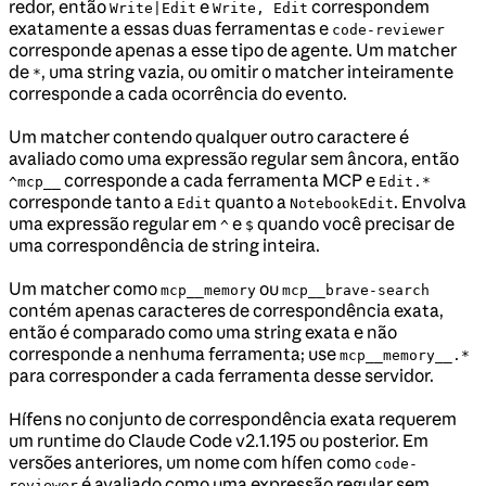
redor, então
e
correspondem
Write|Edit
Write, Edit
exatamente a essas duas ferramentas e
code-reviewer
corresponde apenas a esse tipo de agente. Um matcher
de
, uma string vazia, ou omitir o matcher inteiramente
*
corresponde a cada ocorrência do evento.
Um matcher contendo qualquer outro caractere é
avaliado como uma expressão regular sem âncora, então
corresponde a cada ferramenta MCP e
^mcp__
Edit.*
corresponde tanto a
quanto a
. Envolva
Edit
NotebookEdit
uma expressão regular em
e
quando você precisar de
^
$
uma correspondência de string inteira.
Um matcher como
ou
mcp__memory
mcp__brave-search
contém apenas caracteres de correspondência exata,
então é comparado como uma string exata e não
corresponde a nenhuma ferramenta; use
mcp__memory__.*
para corresponder a cada ferramenta desse servidor.
Hífens no conjunto de correspondência exata requerem
um runtime do Claude Code v2.1.195 ou posterior. Em
versões anteriores, um nome com hífen como
code-
é avaliado como uma expressão regular sem
reviewer