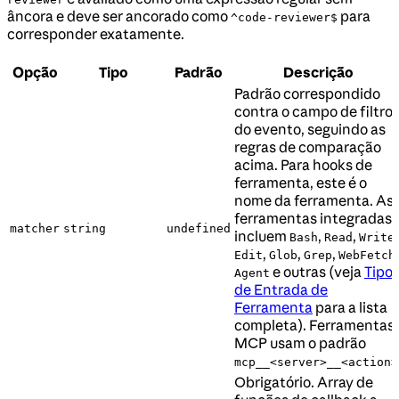
âncora e deve ser ancorado como
para
^code-reviewer$
corresponder exatamente.
Opção
Tipo
Padrão
Descrição
Padrão correspondido
contra o campo de filtro
do evento, seguindo as
regras de comparação
acima. Para hooks de
ferramenta, este é o
nome da ferramenta. As
ferramentas integradas
matcher
string
undefined
incluem
,
,
,
Bash
Read
Write
,
,
,
,
Edit
Glob
Grep
WebFetch
e outras (veja
Tipo
Agent
de Entrada de
Ferramenta
para a lista
completa). Ferramentas
MCP usam o padrão
mcp__<server>__<action>
Obrigatório. Array de