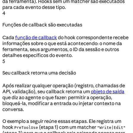
da ferramenta). Hooks sem um matcher são executados
para cada evento desse tipo.
4
Funções de callback são executadas
Cada
função de callback
do hook correspondente recebe
informações sobre o que está acontecendo: o nome da
ferramenta, seus argumentos, o ID da sessão e outros
detalhes específicos do evento.
5
Seu callback retorna uma decisão
Após realizar qualquer operação (registro, chamadas de
API, validação), seu callback retorna um
objeto de saída
que diz ao agente o que fazer: permitir a operação,
bloqueá-la, modificar a entrada ou injetar contexto na
conversa.
O exemplo a seguir reúne essas etapas. Ele registra um
hook
(etapa 1) com um matcher
PreToolUse
"Write|Edit"
(etapa 3) para que o callback seja acionado apenas para