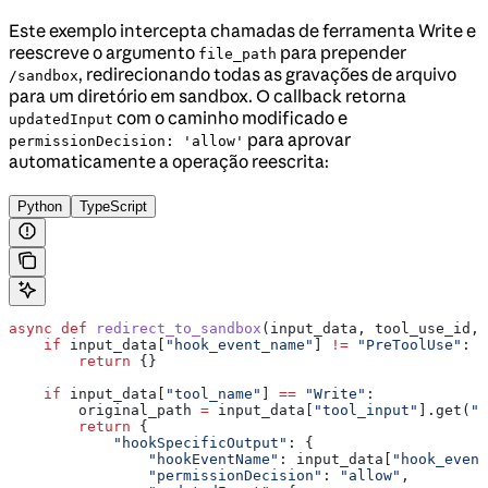
Este exemplo intercepta chamadas de ferramenta Write e
reescreve o argumento
para prepender
file_path
, redirecionando todas as gravações de arquivo
/sandbox
para um diretório em sandbox. O callback retorna
com o caminho modificado e
updatedInput
para aprovar
permissionDecision: 'allow'
automaticamente a operação reescrita:
Python
TypeScript
async
 def
 redirect_to_sandbox
(
input_data
, 
tool_use_id
, 
    if
 input_data[
"hook_event_name"
] 
!=
 "PreToolUse"
:
        return
 {}
    if
 input_data[
"tool_name"
] 
==
 "Write"
:
        original_path 
=
 input_data[
"tool_input"
].get(
"f
        return
 {
            "hookSpecificOutput"
: {
                "hookEventName"
: input_data[
"hook_event
                "permissionDecision"
: 
"allow"
,