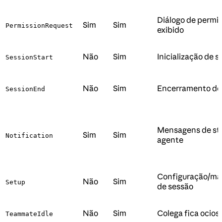
Diálogo de permis
Sim
Sim
PermissionRequest
exibido
Não
Sim
Inicialização de 
SessionStart
Não
Sim
Encerramento de
SessionEnd
Mensagens de st
Sim
Sim
Notification
agente
Configuração/m
Não
Sim
Setup
de sessão
Não
Sim
Colega fica ocios
TeammateIdle