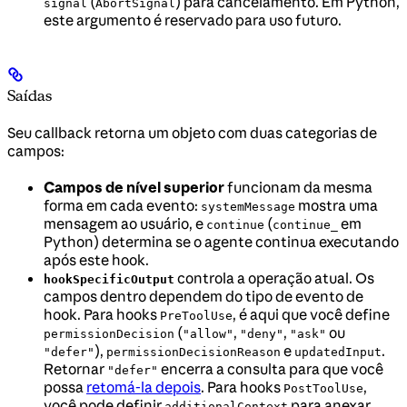
(
) para cancelamento. Em Python,
signal
AbortSignal
este argumento é reservado para uso futuro.
Saídas
Seu callback retorna um objeto com duas categorias de
campos:
Campos de nível superior
funcionam da mesma
forma em cada evento:
mostra uma
systemMessage
mensagem ao usuário, e
(
em
continue
continue_
Python) determina se o agente continua executando
após este hook.
controla a operação atual. Os
hookSpecificOutput
campos dentro dependem do tipo de evento de
hook. Para hooks
, é aqui que você define
PreToolUse
(
,
,
ou
permissionDecision
"allow"
"deny"
"ask"
),
e
.
"defer"
permissionDecisionReason
updatedInput
Retornar
encerra a consulta para que você
"defer"
possa
retomá-la depois
. Para hooks
,
PostToolUse
você pode definir
para anexar
additionalContext