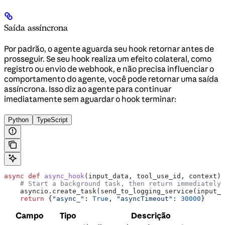
Saída assíncrona
Por padrão, o agente aguarda seu hook retornar antes de
prosseguir. Se seu hook realiza um efeito colateral, como
registro ou envio de webhook, e não precisa influenciar o
comportamento do agente, você pode retornar uma saída
assíncrona. Isso diz ao agente para continuar
imediatamente sem aguardar o hook terminar:
Python
TypeScript
async
 def
 async_hook
(
input_data
, 
tool_use_id
, 
context
):
    # Start a background task, then return immediately
    asyncio.create_task(send_to_logging_service(input_d
    return
 {
"async_"
: 
True
, 
"asyncTimeout"
: 
30000
}
Campo
Tipo
Descrição