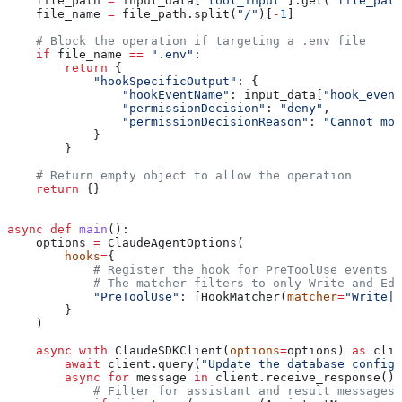
    file_path 
=
 input_data[
"tool_input"
].get(
"file_path
    file_name 
=
 file_path.split(
"/"
)[
-
1
]
    # Block the operation if targeting a .env file
    if
 file_name 
==
 ".env"
:
        return
 {
            "hookSpecificOutput"
: {
                "hookEventName"
: input_data[
"hook_event
                "permissionDecision"
: 
"deny"
,
                "permissionDecisionReason"
: 
"Cannot mod
            }
        }
    # Return empty object to allow the operation
    return
 {}
async
 def
 main
():
    options 
=
 ClaudeAgentOptions(
        hooks
=
{
            # Register the hook for PreToolUse events
            # The matcher filters to only Write and Edi
            "PreToolUse"
: [HookMatcher(
matcher
=
"Write|E
        }
    )
    async
 with
 ClaudeSDKClient(
options
=
options) 
as
 clie
        await
 client.query(
"Update the database configu
        async
 for
 message 
in
 client.receive_response():
            # Filter for assistant and result messages