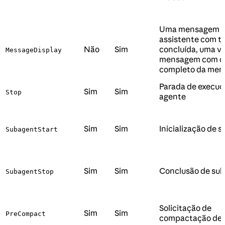
Uma mensagem 
assistente com te
Não
Sim
concluída, uma ve
MessageDisplay
mensagem com o 
completo da me
Parada de execuç
Sim
Sim
Stop
agente
Sim
Sim
Inicialização de 
SubagentStart
Sim
Sim
Conclusão de su
SubagentStop
Solicitação de
Sim
Sim
PreCompact
compactação de 