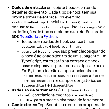
Dados de entrada:
um objeto tipado contendo
detalhes do evento. Cada tipo de hook tem sua
própria forma de entrada. Por exemplo,
inclui
e
,
PreToolUseHookInput
tool_name
tool_input
enquanto
inclui
. Veja
NotificationHookInput
message
as definições de tipo completas nas referências do
SDK
TypeScript
e
Python
.
Todas as entradas de hook compartilham
,
e
.
session_id
cwd
hook_event_name
e
são preenchidos quando
agent_id
agent_type
o hook é acionado dentro de um subagente. Em
TypeScript, estes estão na entrada de hook
base e disponíveis para todos os tipos de hook.
Em Python, eles são campos opcionais em
,
,
e
PreToolUse
PostToolUse
PostToolUseFailure
, e campos obrigatórios em
PermissionRequest
e
.
SubagentStart
SubagentStop
ID de uso de ferramenta
(
/
str | None
string |
): correlaciona eventos
e
undefined
PreToolUse
para a mesma chamada de ferramenta.
PostToolUse
Contexto:
em TypeScript, contém uma propriedade