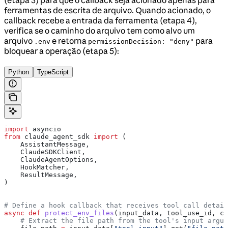
ferramentas de escrita de arquivo. Quando acionado, o
callback recebe a entrada da ferramenta (etapa 4),
verifica se o caminho do arquivo tem como alvo um
arquivo
e retorna
para
.env
permissionDecision: "deny"
bloquear a operação (etapa 5):
Python
TypeScript
import
 asyncio
from
 claude_agent_sdk 
import
 (
    AssistantMessage,
    ClaudeSDKClient,
    ClaudeAgentOptions,
    HookMatcher,
    ResultMessage,
)
# Define a hook callback that receives tool call detail
async
 def
 protect_env_files
(
input_data
, 
tool_use_id
, 
co
    # Extract the file path from the tool's input argum