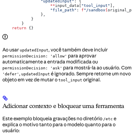
                "updatedInput"
: {
                    **
input_data[
"tool_input"
],
                    "file_path"
: 
f
"/sandbox
{
original_pa
                },
            }
        }
    return
 {}
Ao usar
, você também deve incluir
updatedInput
para aprovar
permissionDecision: 'allow'
automaticamente a entrada modificada ou
para mostrá-la ao usuário. Com
permissionDecision: 'ask'
,
é ignorado. Sempre retorne um novo
'defer'
updatedInput
objeto em vez de mutar o
original.
tool_input
Adicionar contexto e bloquear uma ferramenta
Este exemplo bloqueia gravações no diretório
e
/etc
explica o motivo tanto para o modelo quanto para o
usuário: