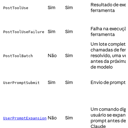
Resultado de exe
Sim
Sim
PostToolUse
ferramenta
Falha na execuçã
Sim
Sim
PostToolUseFailure
ferramenta
Um lote completo
chamadas de fer
Não
Sim
resolvido, uma vez
PostToolBatch
antes da próxim
de modelo
Sim
Sim
Envio de prompt 
UserPromptSubmit
Um comando digi
usuário se expan
Não
Sim
UserPromptExpansion
prompt antes de 
Claude