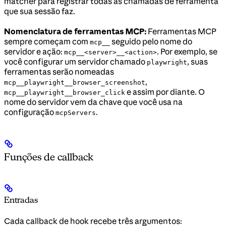
matcher para registrar todas as chamadas de ferramenta
que sua sessão faz.
Nomenclatura de ferramentas MCP:
Ferramentas MCP
sempre começam com
seguido pelo nome do
mcp__
servidor e ação:
. Por exemplo, se
mcp__<server>__<action>
você configurar um servidor chamado
, suas
playwright
ferramentas serão nomeadas
,
mcp__playwright__browser_screenshot
e assim por diante. O
mcp__playwright__browser_click
nome do servidor vem da chave que você usa na
configuração
.
mcpServers
Funções de callback
Entradas
Cada callback de hook recebe três argumentos: