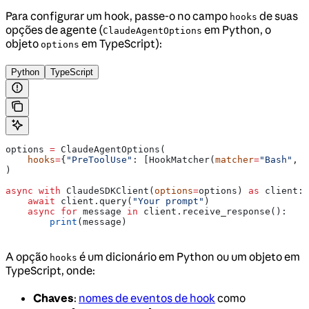
Para configurar um hook, passe-o no campo
de suas
hooks
opções de agente (
em Python, o
ClaudeAgentOptions
objeto
em TypeScript):
options
Python
TypeScript
options 
=
 ClaudeAgentOptions(
    hooks
=
{
"PreToolUse"
: [HookMatcher(
matcher
=
"Bash"
, 
h
)
async
 with
 ClaudeSDKClient(
options
=
options) 
as
 client:
    await
 client.query(
"Your prompt"
)
    async
 for
 message 
in
 client.receive_response():
        print
(message)
A opção
é um dicionário em Python ou um objeto em
hooks
TypeScript, onde:
Chaves
:
nomes de eventos de hook
como