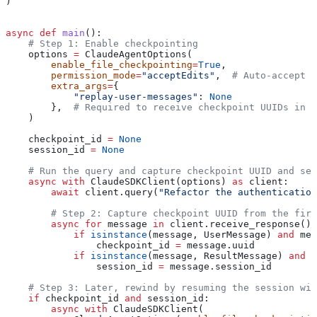
)
async
 def
 main
():
    # Step 1: Enable checkpointing
    options 
=
 ClaudeAgentOptions(
        enable_file_checkpointing
=
True
,
        permission_mode
=
"acceptEdits"
,  
# Auto-accept f
        extra_args
=
{
            "replay-user-messages"
: 
None
        },  
# Required to receive checkpoint UUIDs in t
    )
    checkpoint_id 
=
 None
    session_id 
=
 None
    # Run the query and capture checkpoint UUID and ses
    async
 with
 ClaudeSDKClient(options) 
as
 client:
        await
 client.query(
"Refactor the authentication
        # Step 2: Capture checkpoint UUID from the firs
        async
 for
 message 
in
 client.receive_response():
            if
 isinstance
(message, UserMessage) 
and
 mes
                checkpoint_id 
=
 message.uuid
            if
 isinstance
(message, ResultMessage) 
and
 n
                session_id 
=
 message.session_id
    # Step 3: Later, rewind by resuming the session wit
    if
 checkpoint_id 
and
 session_id:
        async
 with
 ClaudeSDKClient(