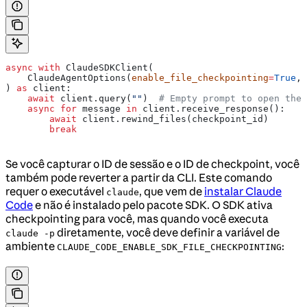
async
 with
 ClaudeSDKClient(
    ClaudeAgentOptions(
enable_file_checkpointing
=
True
, 
) 
as
 client:
    await
 client.query(
""
)  
# Empty prompt to open the 
    async
 for
 message 
in
 client.receive_response():
        await
 client.rewind_files(checkpoint_id)
        break
Se você capturar o ID de sessão e o ID de checkpoint, você
também pode reverter a partir da CLI. Este comando
requer o executável
, que vem de
instalar Claude
claude
Code
e não é instalado pelo pacote SDK. O SDK ativa
checkpointing para você, mas quando você executa
diretamente, você deve definir a variável de
claude -p
ambiente
:
CLAUDE_CODE_ENABLE_SDK_FILE_CHECKPOINTING