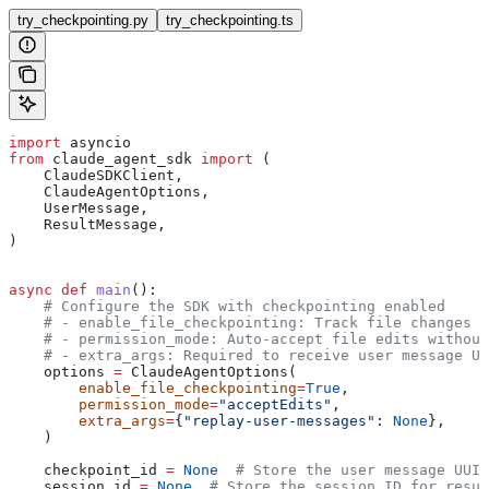
try_checkpointing.py
try_checkpointing.ts
import
 asyncio
from
 claude_agent_sdk 
import
 (
    ClaudeSDKClient,
    ClaudeAgentOptions,
    UserMessage,
    ResultMessage,
)
async
 def
 main
():
    # Configure the SDK with checkpointing enabled
    # - enable_file_checkpointing: Track file changes f
    # - permission_mode: Auto-accept file edits without
    # - extra_args: Required to receive user message UU
    options 
=
 ClaudeAgentOptions(
        enable_file_checkpointing
=
True
,
        permission_mode
=
"acceptEdits"
,
        extra_args
=
{
"replay-user-messages"
: 
None
},
    )
    checkpoint_id 
=
 None
  # Store the user message UUID
    session_id 
=
 None
  # Store the session ID for resum