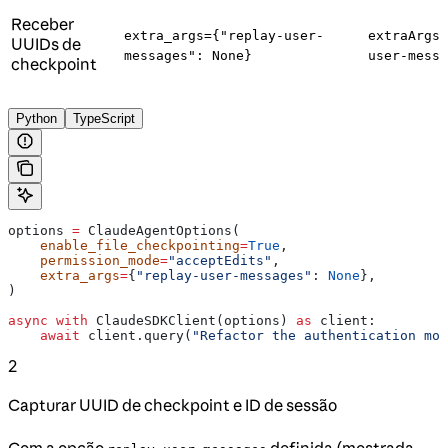
Receber
extra_args={"replay-user-
extraArgs:
UUIDs de
messages": None}
user-messa
checkpoint
Python
TypeScript
options 
=
 ClaudeAgentOptions(
    enable_file_checkpointing
=
True
,
    permission_mode
=
"acceptEdits"
,
    extra_args
=
{
"replay-user-messages"
: 
None
},
)
async
 with
 ClaudeSDKClient(options) 
as
 client:
    await
 client.query(
"Refactor the authentication mod
2
Capturar UUID de checkpoint e ID de sessão
Com a opção
definida (mostrada