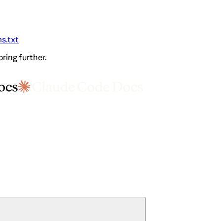
ms.txt
oring further.