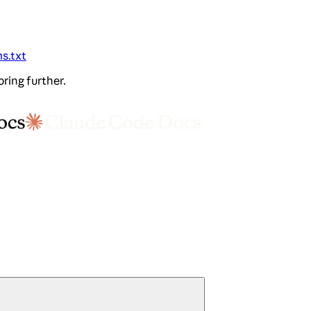
ms.txt
oring further.