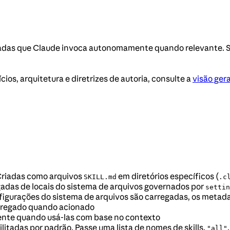
adas que Claude invoca autonomamente quando relevante. S
ios, arquitetura e diretrizes de autoria, consulte a
visão gera
Criadas como arquivos
em diretórios específicos (
SKILL.md
.c
regadas de locais do sistema de arquivos governados por
settin
figurações do sistema de arquivos são carregadas, os metadado
arregado quando acionado
nte quando usá-las com base no contexto
ilitadas por padrão. Passe uma lista de nomes de skills,
"all"