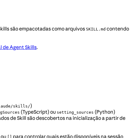
kills são empacotadas como arquivos
contendo
SKILL.md
l de Agent Skills
.
)
laude/skills/
(TypeScript) ou
(Python)
gSources
setting_sources
s de Skill são descobertos na inicialização a partir de
, ou
para controlar quais estão disponíveis na sessão
[]